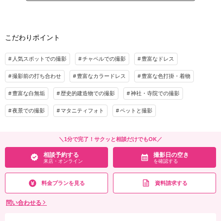
プラン詳細
・小物一式
・フォトグラファー
撮影料
新婦衣装1着
新郎衣装1着
・ロケ地2カ所（プラン内）
着付け
ヘアメイク
小物一式
こだわりポイント
※トップシーズン（11月20日～12月10日）撮影の場合は別途22,000円追加
アルバム
データ 100カット
台紙付写真
プラン詳細
衣装追加
会食
挙式
人気スポットでの撮影
チャペルでの撮影
豊富なドレス
家族と撮影
家族用衣装レンタル
ペットと撮影
撮影料
新婦衣装2着
新郎衣装2着
撮影前の打ち合わせ
豊富なカラードレス
豊富な色打掛・着物
着付け
ヘアメイク
小物一式
その他含むもの
豊富な白無垢
歴史的建造物での撮影
神社・寺院での撮影
アルバム
データ 200カット
台紙付写真
★早い者勝ち！期間限定半額キャンペーン開催中！ロケ＋スタジオ、和装＋洋装など
夜景での撮影
マタニティフォト
ペットと撮影
プランの組み合わせも可能です。※衣装持ち込み料（衣装1点）…新婦¥33,000、新郎
衣装追加
会食
挙式
¥11,000
家族と撮影
家族用衣装レンタル
ペットと撮影
＼1分で完了！サクッと相談だけでもOK／
相談予約する
撮影日の空き
その他含むもの
来店・オンライン
を確認する
相談予約する
撮影日の空き
★通常293,700円が51%OFF！※2着目のヘアメイクチェンジご希望の場合、22,000円
来店・オンライン
を確認する
追加 ※ブーケ（1スタイルにつき）をご希望の場合は別途5,500円〜 ※衣装持ち込み
料（衣装1点）…新婦33,000円、新郎11,000円
料金プランを見る
資料請求する
相談予約する
撮影日の空き
来店・オンライン
を確認する
問い合わせる