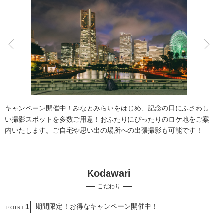
こだわりポイント
人気スポットでの撮影
チャペルでの撮影
キャンペーン開催中！みなとみらいをはじめ、記念の日にふさわし
い撮影スポットを多数ご用意！おふたりにぴったりのロケ地をご案
内いたします。ご自宅や思い出の場所への出張撮影も可能です！
Kodawari
豊富なドレス
撮影前の打ち合わせ
こだわり
豊富なカラードレス
豊富な色打掛・着物
豊富な白無垢
歴史的建造物での撮影
神社・寺院での撮影
夜景での撮影
期間限定！お得なキャンペーン開催中！
1
POINT
マタニティフォト
ペットと撮影