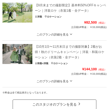
【9月末までの撮影限定】基本料50%OFFキャンペ
ーン｜洋装ロケ（衣装1着・全データ）
洋装
ロケーション
¥82,500
（税込）
土日祝UP料金：
￥33,000
(税込)
このプランの詳細を見る
今なら基本料半額！ウエディングフォトをもっと自由に。好きな人と好きな場
所で叶えるロケーションフォト
【10月1日〜11月末日までの撮影対象】2着がお
通常価格：165,000円（税込）
得！秋のドリームキャンペーン｜洋装・和装ロケ
ーション（衣装2着・全データ）
＜含まれるもの＞
和装+洋装
ロケーション
・全データ（基本補正付き）
¥144,100
（税込）
・新婦衣装（ドレス）
土日祝UP料金：
￥33,000
(税込)
・新郎衣装（タキシード）
・カメラマン（1時間撮影）
このプランの詳細を見る
・新婦ヘアメイク・着付け
2着だから広がる、魅力あふれるフォトストーリー。お得なキャンペーンでこだ
・小物一式
わりの衣装ラインナップをたっぷりとお楽しみください。
※料金は全て税込表示となっております。
・ブーケ（造花・ブートニア）
・全データ（基本補正）
・プラン内ロケ地 / 1ヶ所
・衣装（新郎新婦）
このスタジオのプランを見る
・新婦ヘアメイク（1着分のみ）