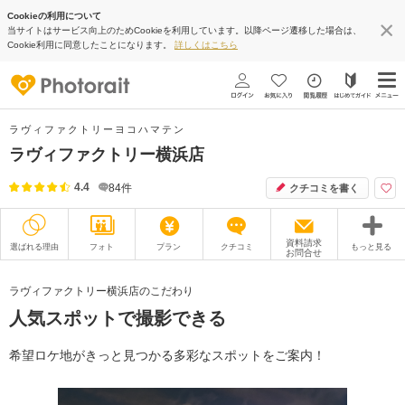
Cookieの利用について
当サイトはサービス向上のためCookieを利用しています。以降ページ遷移した場合は、
Cookie利用に同意したことになります。
詳しくはこちら
ラヴィファクトリーヨコハマテン
ラヴィファクトリー横浜店
4.4
84
件
クチコミを書く
資料請求
選ばれる理由
フォト
プラン
クチコミ
もっと見る
お問合せ
撮影レポート
フォトグラファー
ラヴィファクトリー横浜店のこだわり
人気スポットで撮影できる
衣装
ムービー
オプション
ブログ
希望ロケ地がきっと見つかる多彩なスポットをご案内！
アクセス/TEL
スタジオトップ