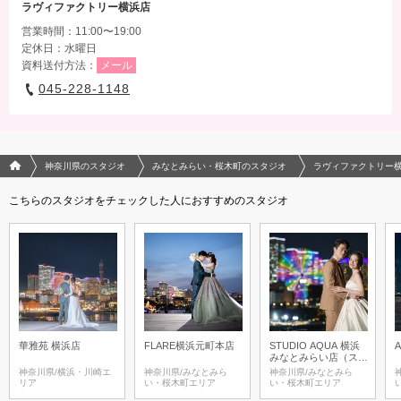
ラヴィファクトリー横浜店
営業時間：11:00〜19:00
定休日：水曜日
資料送付方法：
メール
045-228-1148
フォトウエディング/結婚写真のPhotorait ホーム
神奈川県のスタジオ
みなとみらい・桜木町のスタジオ
ラヴィファクトリー
こちらのスタジオをチェックした人におすすめのスタジオ
華雅苑 横浜店
FLARE横浜元町本店
STUDIO AQUA 横浜
みなとみらい店（スタ
ジオAQUA）
神奈川県/横浜・川崎エ
神奈川県/みなとみら
神奈川県/みなとみら
リア
い・桜木町エリア
い・桜木町エリア