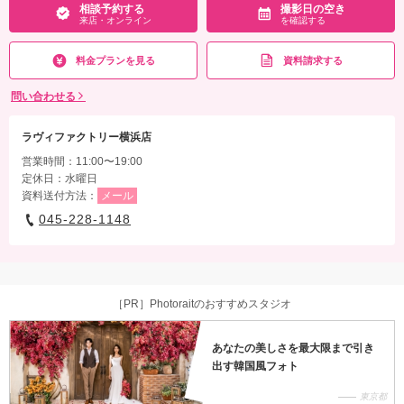
相談予約する
撮影日の空き
★通常149,600円が65%OFF! ※2着目のヘアメイクチェンジご希望の場合、11,000円
来店・オンライン
を確認する
追加 ※ブーケ（1スタイルにつき）をご希望の場合は別途5,500円〜 ※衣装持ち込み
料（衣装1点）…新婦33,000円、新郎11,000円
料金プランを見る
資料請求する
相談予約する
撮影日の空き
来店・オンライン
を確認する
問い合わせる
ラヴィファクトリー横浜店
営業時間：11:00〜19:00
定休日：水曜日
資料送付方法：
メール
045-228-1148
［PR］Photoraitのおすすめスタジオ
あなたの美しさを最大限まで引き
出す韓国風フォト
東京都