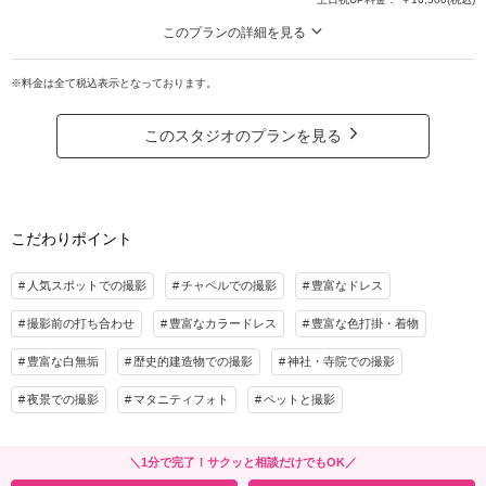
・カメラマン（1時間撮影）
・新婦ヘアメイク・着付け
このプランの詳細を見る
・美容専属スタッフ
2着だから広がる、魅力あふれるフォトストーリー。お得なキャンペーンでこだ
・小物一式
わりの衣装ラインナップをたっぷりとお楽しみください。
※料金は全て税込表示となっております。
・ブーケ（造花・ブートニア）
〈含まれるもの〉
・スタジオ使用料
・全データ（基本補正）
このスタジオのプランを見る
・衣装（新郎新婦）
プラン詳細
・新婦ヘアメイク（1着分のみ）
撮影料
新婦衣装1着
新郎衣装1着
・小物一式
・フォトグラファー
着付け
ヘアメイク
小物一式
こだわりポイント
・スタジオ使用料
アルバム
データ 50カット
台紙付写真
衣装追加
会食
挙式
プラン詳細
人気スポットでの撮影
チャペルでの撮影
豊富なドレス
家族と撮影
家族用衣装レンタル
ペットと撮影
撮影料
新婦衣装2着
新郎衣装1着
撮影前の打ち合わせ
豊富なカラードレス
豊富な色打掛・着物
着付け
ヘアメイク
小物一式
その他含むもの
豊富な白無垢
歴史的建造物での撮影
神社・寺院での撮影
アルバム
データ 100カット
台紙付写真
★早い者勝ち！期間限定半額キャンペーン開催中！ロケ＋スタジオ、和装＋洋装など
プランの組み合わせも可能です。※衣装持ち込み料（衣装1点）…新婦¥33,000、新郎
夜景での撮影
マタニティフォト
ペットと撮影
衣装追加
会食
挙式
¥11,000
家族と撮影
家族用衣装レンタル
ペットと撮影
相談予約する
撮影日の空き
＼1分で完了！サクッと相談だけでもOK／
来店・オンライン
を確認する
その他含むもの