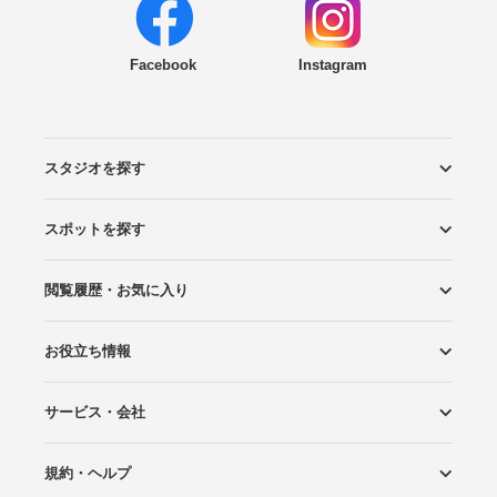
Facebook
Instagram
スタジオを探す
スポットを探す
エリアから探す
こだわりから探す
NEW PHOTO STYLE
プランから探す
フォトタイプ診断
フォトグラファーから探す
国内リゾートから探す
閲覧履歴・お気に入り
ロケーションから探す
スタジオから探す
お役立ち情報
閲覧スタジオ
お気に入り
サービス・会社
Wedding Photo マガジン
はじめてガイド
規約・ヘルプ
Photoraitとは
スタジオの掲載について
お問い合わせ
運営会社
サイトマップ