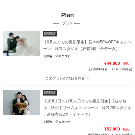
Plan
プラン
期間限定
【9月末までの撮影限定】基本料50%OFFキャンペ
ーン｜洋装スタジオ（衣装1着・全データ）
洋装
スタジオ
¥44,000
（税込）
土日祝UP料金：
￥16,500
(税込)
このプランの詳細を見る
ふたりの好きがきっと見つかる。特別な思い出を美しく残せるスタジオフォ
ト。こだわりの衣装をリーズナブルに堪能できます。
期間限定
通常価格：88,000円（税込）
【10月1日〜11月末日までの撮影対象】2着がお
得！秋のドリームキャンペーン｜洋装2着スタジオ
＜含まれるもの＞
（新婦衣装2着・全データ）
・全データ（基本補正付き）
洋装
スタジオ
・新婦衣装
¥52,800
・新郎衣装
（税込）
土日祝UP料金：
￥16,500
(税込)