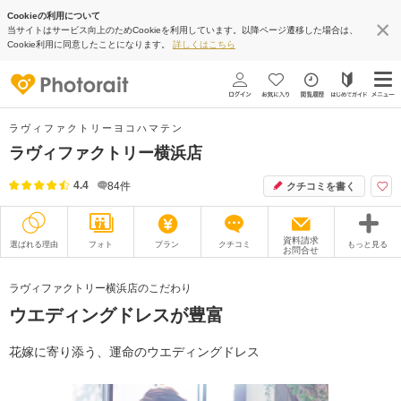
Cookieの利用について
当サイトはサービス向上のためCookieを利用しています。以降ページ遷移した場合は、
Cookie利用に同意したことになります。
詳しくはこちら
ラヴィファクトリーヨコハマテン
ラヴィファクトリー横浜店
4.4
84
件
クチコミを書く
資料請求
選ばれる理由
フォト
プラン
クチコミ
もっと見る
お問合せ
撮影レポート
フォトグラファー
ラヴィファクトリー横浜店のこだわり
ウエディングドレスが豊富
衣装
ムービー
オプション
ブログ
花嫁に寄り添う、運命のウエディングドレス
アクセス/TEL
スタジオトップ