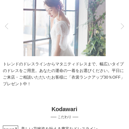
こだわりポイント
人気スポットでの撮影
チャペルでの撮影
トレンドのドレスラインからマタニティドレスまで、幅広いタイプ
のドレスをご用意。あなたの運命の一着をお選びください。平日に
ご来店・ご相談いただいたお客様に「衣裳ランクアップ30％OFF」
プレゼント中！
豊富なドレス
撮影前の打ち合わせ
Kodawari
豊富なカラードレス
豊富な色打掛・着物
豊富な白無垢
こだわり
歴史的建造物での撮影
神社・寺院での撮影
夜景での撮影
マタニティフォト
ペットと撮影
美しい花嫁姿を叶える豊富なドレスライン。