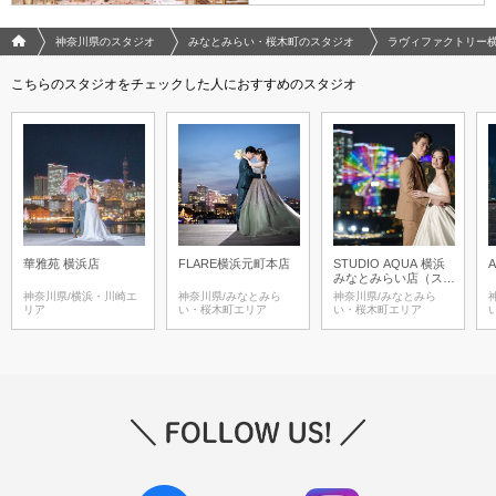
フォトウエディング/結婚写真のPhotorait ホーム
神奈川県のスタジオ
みなとみらい・桜木町のスタジオ
ラヴィファクトリー
こちらのスタジオをチェックした人におすすめのスタジオ
華雅苑 横浜店
FLARE横浜元町本店
STUDIO AQUA 横浜
みなとみらい店（スタ
ジオAQUA）
神奈川県/横浜・川崎エ
神奈川県/みなとみら
神奈川県/みなとみら
リア
い・桜木町エリア
い・桜木町エリア