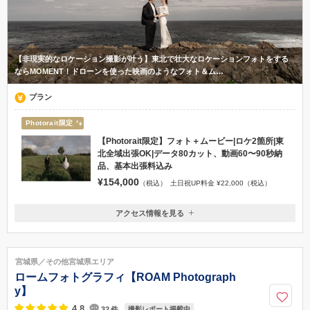
【非現実的なロケーション撮影が叶う】東北で壮大なロケーションフォトをする
ならMOMENT！ドローンを使った映画のようなフォト＆ム…
プラン
Photorait限定
【Photorait限定】フォト＋ムービー|ロケ2箇所|東
北全域出張OK|データ80カット、動画60〜90秒納
品、基本出張料込み
¥154,000
（税込）
土日祝UP料金 ¥22,000（税込）
アクセス情報を見る
〒980-0021
宮城県仙台市青葉区中央4-6-1, 仙台国際ホテル4階
仙台駅から徒歩5分♪
宮城県／その他宮城県エリア
070-1141-7169
ロームフォトグラフィ【ROAM Photograph
y】
4.8
32
件
撮影レポート掲載中