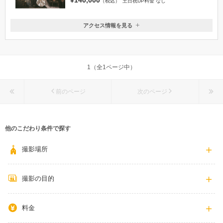
（税込）
土日祝UP料金 なし
アクセス情報を見る
〒989-6116
宮城県大崎市古川李埣3-2-2
東北新幹線 古川駅 徒歩15分 タクシー5分
1（全1ページ中）
0229-91-5030
前のページ
次のページ
他のこだわり条件で探す
撮影場所
撮影の目的
料金