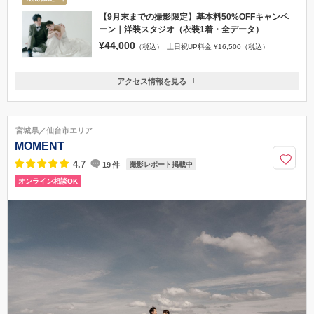
【9月末までの撮影限定】基本料50%OFFキャンペ
ーン｜洋装スタジオ（衣装1着・全データ）
¥44,000
（税込）
土日祝UP料金 ¥16,500（税込）
アクセス情報を見る
〒980-0811
宮城県仙台市青葉区一番町1丁目9-1 仙台トラストシティプラザ1F
JR「仙台駅」西口より徒歩9分 / 地下鉄「南北線仙台駅」南2番出口より
宮城県／仙台市エリア
徒歩6分
MOMENT
022-266-6676
4.7
19
件
撮影レポート掲載中
オンライン相談OK