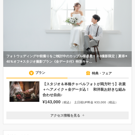
フォトウェディングや前撮りをご検討中のカップル様必見！ 7-9撮影限定｜夏得✦
40％オフ✦スタジオ撮影プラン《全データ付》特別キャ…
プラン
特典・フェア
【スタジオ＆本格チャペルフォトが両方叶う】衣裳
＋ヘアメイク＋全データ込！ 和洋装お好きな組み
合わせ自由♪
¥143,000
（税込）
土日祝UP料金 ¥33,000（税込）
アクセス情報を見る
〒980-6090
宮城県仙台市青葉区中央4-6-1SS30 B1F
JR「仙台駅」西口より徒歩10分。地下鉄「仙台駅」南2番出口より徒歩