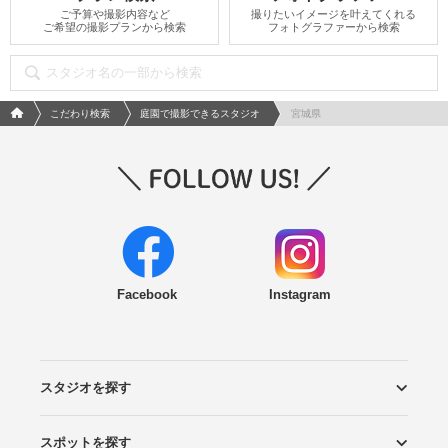
ご予算や撮影内容など
撮りたいイメージを叶えてくれる
ご希望の撮影プランから検索
フォトグラファーから検索
フォトウエディング/結婚写真のPhotorait ホーム
こだわり検索
庭園で撮影できるスタジオ
宮城県
Facebook
Instagram
スタジオを探す
スポットを探す
エリアから探す
こだわりから探す
NEW PHOTO STYLE
プランから探す
フォトタイプ診断
フォトグラファーから探す
国内リゾートから探す