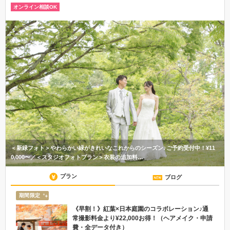
オンライン相談OK
＜新緑フォト＞やわらかい緑がきれいなこれからのシーズン♪ご予約受付中！¥11
0,000〜／＜スタジオフォトプラン＞衣装の追加料…
プラン
ブログ
期間限定
《早割！》紅葉×日本庭園のコラボレーション♪通
常撮影料金より¥22,000お得！（ヘアメイク・申請
費・全データ付き）