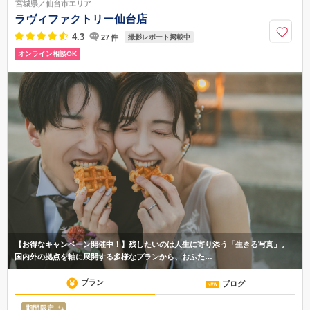
宮城県／仙台市エリア
8分
ラヴィファクトリー仙台店
050-1702-1360
4.3
27
件
撮影レポート掲載中
オンライン相談OK
【お得なキャンペーン開催中！】残したいのは人生に寄り添う「生きる写真」。
国内外の拠点を軸に展開する多様なプランから、おふた…
プラン
ブログ
期間限定