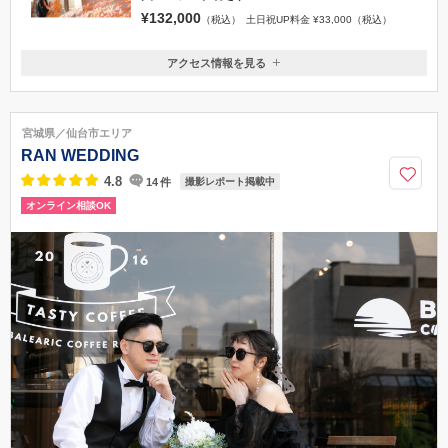
¥132,000
（税込）
土日祝UP料金 ¥33,000（税込）
アクセス情報を見る
〒980-0803
宮城県仙台市青葉区国分町3-2-5 ゼロキュービル5階
仙台地下鉄「南北線」：勾当台公園駅 「公園2番出入口」より、まっ
宮城県／仙台市エリア
すぐお進みいただき徒歩2分ほどの場所にございます。「カフェ・ベローチ
RAN WEDDING
ェ」さんの入口隣にあるエレベーターより、5階まで上がっていただきまし
たら、すぐに店舗となります◎
4.8
14
件
撮影レポート掲載中
オンライン相談OK
022-397-7481