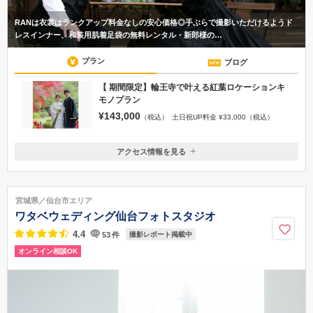
RANは衣裳はランクアップ料金なしの安心価格◎手ぶらで撮影いただけるようド
レスインナー、和装用肌着足袋の無料レンタル・新郎様の…
プラン
ブログ
【 期間限定】輪王寺で叶える紅葉ロケーションキ
モノプラン
¥143,000
（税込）
土日祝UP料金 ¥33,000（税込）
アクセス情報を見る
〒980-0822
宮城県仙台市青葉区立町23-11高速ビル６F
勾当台公園駅徒歩10分
宮城県／仙台市エリア
022-797-8417
ワタベウェディング仙台フォトスタジオ
4.4
53
件
撮影レポート掲載中
オンライン相談OK