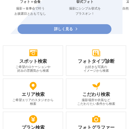
フォト＋会食
挙式フォト
撮影＋食事会で叶う
撮影にシンプル挙式を
自然
お披露目とおもてなし
プラスオン！
詳しく見る
スポット検索
フォトタイプ診断
ご希望のロケーションや
お好きな写真の
好みの雰囲気から検索
イメージから検索
エリア検索
こだわり検索
ご希望エリアのスタジオから
撮影場所や衣装など
検索
こだわりたい条件から検索
プラン検索
フォトグラファー