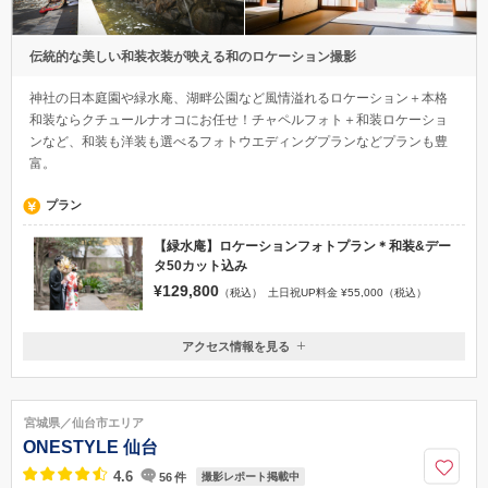
伝統的な美しい和装衣装が映える和のロケーション撮影
神社の日本庭園や緑水庵、湖畔公園など風情溢れるロケーション＋本格
和装ならクチュールナオコにお任せ！チャペルフォト＋和装ロケーショ
ンなど、和装も洋装も選べるフォトウエディングプランなどプランも豊
富。
プラン
【緑水庵】ロケーションフォトプラン＊和装&デー
タ50カット込み
¥129,800
（税込）
土日祝UP料金 ¥55,000（税込）
アクセス情報を見る
〒980-0013
宮城県仙台市青葉区花京院1-1-5 オークツリー花京院１F/2F
＊東北本線仙台駅 徒歩4分 ＊仙台市営地下鉄南北線あおば通駅 徒歩7分
宮城県／仙台市エリア
022-722-5745
ONESTYLE 仙台
4.6
56
件
撮影レポート掲載中