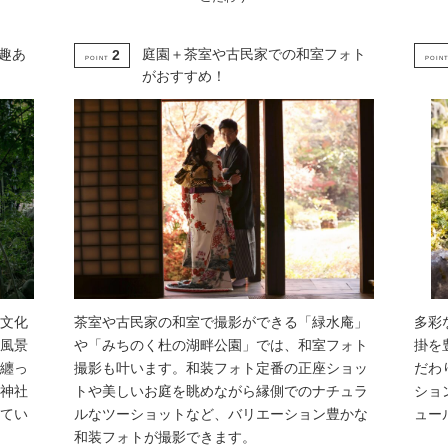
趣あ
庭園＋茶室や古民家での和室フォト
2
POINT
POIN
がおすすめ！
文化
茶室や古民家の和室で撮影ができる「緑水庵」
多彩
風景
や「みちのく杜の湖畔公園」では、和室フォト
掛を
纏っ
撮影も叶います。和装フォト定番の正座ショッ
だわ
神社
トや美しいお庭を眺めながら縁側でのナチュラ
ショ
てい
ルなツーショットなど、バリエーション豊かな
ュー
和装フォトが撮影できます。