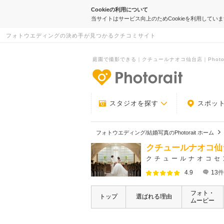
Cookieの利用について
当サイトはサービス向上のためCookieを利用してい
フォトウエディングの決め手が見つかるクチコミサイト
庭園で撮影できる｜クチュールナオコ仙台店｜Photor
-フォトウエデ
スタジオを探す
スポッ
フォトウエディング/結婚写真のPhotorait ホーム
クチュールナオコ仙
クチュールナオコセ
4.9
13
件
フォト・
トップ
選ばれる理由
ムービー