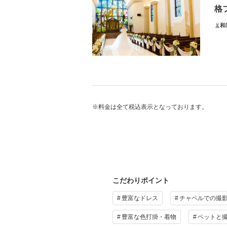
プ
格
和
ク
そ
スペ
ヘア
新郎
※料金は全て税込表示となっております。
せる
※撮
プ
こだわりポイント
豊富なドレス
チャペルでの撮
豊富な色打掛・着物
ペットと
そ