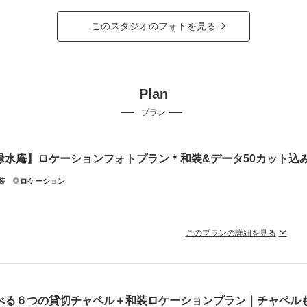
このスタジオのフォトを見る
Plan
プラン
緑水庵】ロケーションフォトプラン＊和装&データ50カット込
装
ロケーション
このプランの詳細を見る
チュールナオコだから叶う＊上質で豊富なラインナップから選ぶ和装で
ュールナオコだから叶う上質で豊富な衣裳ラインナップ！新郎新婦和装、ヘアメイ
を感じる豊かな自然と茶室での撮影をお楽しみ頂けます。
べる６つの貸切チャペル＋和装ロケーションプラン｜チャペル