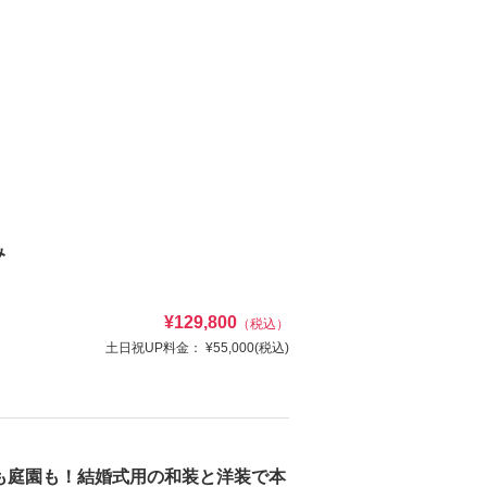
み
¥129,800
（税込）
土日祝UP料金：
¥55,000
(税込)
フォトウエディング
ク、撮影データ、造花ブーケ込みのプラン。
も庭園も！結婚式用の和装と洋装で本