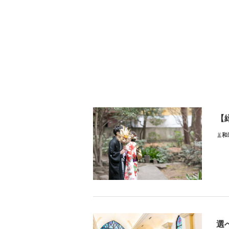
【
和
ク
クチ
四季
選