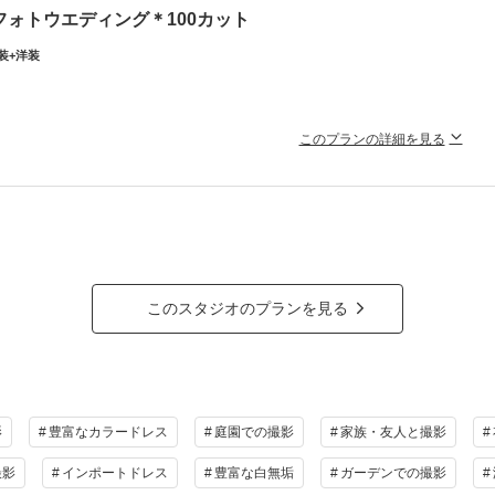
ラン詳細
フォトウエディング＊100カット
装+洋装
撮影料
新婦衣装1着
新郎衣装1着
着付
小物一式
アルバム
データ 50カット
台紙付
このプランの詳細を見る
会食
挙式
家族と撮影
家族用衣装
チュールナオコだから叶う＊上質で豊富なラインナップから選ぶ本格衣
の他含むもの
シャルプラン＊和装・洋装の両方撮影が叶う！
メイク撮影同行（移動費が発生する場合は実費となりますので予めご了承ください。）
新婦衣装２点、ヘアメイク＆着付け、ヘアメイク撮影同行、データ100カット付プ
贅沢フォトウエディング♪
相談予約する
影場所により会場使用料が発生する場合がございます。
撮影日の空き
を確
来店・オンライン
このスタジオのプランを見る
ラン詳細
撮影料
新婦衣装2着
新郎衣装2着
着付
小物一式
アルバム
データ 100カット
台紙付
影
豊富なカラードレス
庭園での撮影
家族・友人と撮影
会食
挙式
家族と撮影
家族用衣装
撮影
インポートドレス
豊富な白無垢
ガーデンでの撮影
の他含むもの