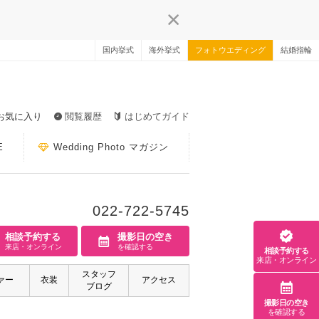
国内挙式
海外挙式
フォトウエディング
結婚指輪
お気に入り
閲覧履歴
はじめてガイド
E
Wedding Photo マガジン
022-722-5745
相談予約する
撮影日の空き
来店・オンライン
を確認する
相談予約する
来店・オンライン
スタッフ
ァー
衣装
アクセス
ブログ
撮影日の空き
を確認する