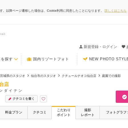
ます。以降ページ遷移した場合は、Cookie利用に同意したことになります。
詳しくはこちら
ait
ィングの決め手が見つかるクチコミサイト-Photorait
新規登録・ログイン
トを探す
国内リゾートフォト
NEW PHOTO STYL
宮城県のスタジオ
仙台市のスタジオ
クチュールナオコ仙台店
庭園での撮影
台店
ンダイテン
クチコミを書く
こだわり
撮影
料金プラン
クチコミ
フォトグラフ
ポイント
レポート