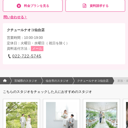
料金プランを見る
資料請求する
問い合わせる
クチュールナオコ仙台店
営業時間：10:00-19:00
定休日：火曜日・水曜日（ 祝日を除く）
資料送付方法：
メール
022-722-5745
フォトウエディング/結婚写真のPhotorait ホーム
宮城県のスタジオ
仙台市のスタジオ
クチュールナオコ仙台店
家族・
こちらのスタジオをチェックした人におすすめのスタジオ