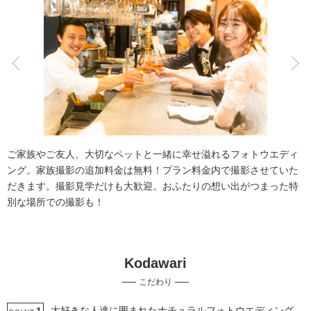
こだわりポイント
豊富なドレス
チャペルでの撮影
ご家族やご友人、大切なペットと一緒に幸せ溢れるフォトウエディ
ング。家族撮影の追加料金は無料！プラン料金内で撮影させていた
だきます。撮影見学だけも大歓迎。おふたりの想い出がつまった特
別な場所での撮影も！
豊富なカラードレス
庭園での撮影
Kodawari
家族・友人と撮影
衣装の試着
豊富な色打掛・着物
こだわり
ペットと撮影
インポートドレス
豊富な白無垢
ガーデンでの撮影
海での撮影
大好きな人達に囲まれたナチュラルフォトウエディング