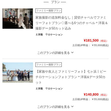
プラン
ファミリー撮影プラン
家族撮影の追加料金なし｜貸切チャペルでファミ
リーフォトプラン◇選べる6つのチャペル＊洋装＆
撮影データ50カット込み
洋装
ロケーション
¥181,500
（税込）
土日祝UP料金：
￥55,000
(税込)
このプランの詳細を見る
結婚式用のドレスで、より上質なチャペルフォトを。ご両家のお衣裳手配もク
チュールナオコにお任せ！
ファミリー撮影プラン
ご家族との撮影は追加料金なし。衣裳から撮影まで一括対応で、留袖やモーニ
【家族や友人とファミリーフォト】七ヶ浜丨ビー
ングのレンタルもご相談いただけるので安心！
チロケーションフォトプラン＊洋装&データ50カ
ホテルモントレ仙台・ゆりが丘マリアージュアンヴィラなど、6つのチャペルか
ット
らお好みの会場をお選びいただけます。
洋装
ロケーション
¥140,800
プラン詳細
（税込）
土日祝UP料金：
￥55,000
(税込)
撮影料
新婦衣装1着
新郎衣装1着
このプランの詳細を見る
着付け
ヘアメイク
小物一式