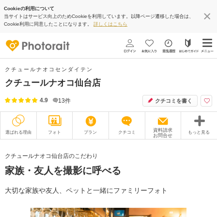
Cookieの利用について
当サイトはサービス向上のためCookieを利用しています。以降ページ遷移した場合は、
Cookie利用に同意したことになります。
詳しくはこちら
クチュールナオコセンダイテン
クチュールナオコ仙台店
4.9
13
件
クチコミを書く
資料請求
選ばれる理由
フォト
プラン
クチコミ
もっと見る
お問合せ
撮影レポート
フォトグラファー
クチュールナオコ仙台店のこだわり
家族・友人を撮影に呼べる
衣装
ムービー
オプション
ブログ
大切な家族や友人、ペットと一緒にファミリーフォト
アクセス/TEL
スタジオトップ