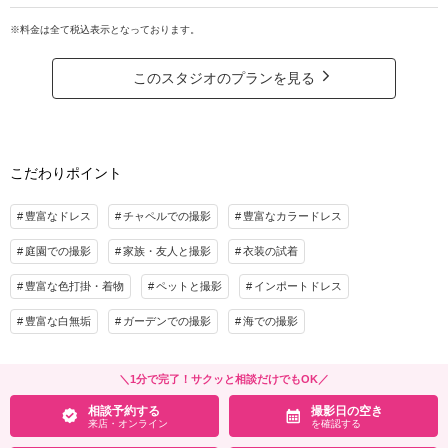
何人参加しても撮影追加料金なし♪クチュールナオコだから叶う＊上質で豊富な
アルバム
データ 50カット
台紙付写真
ラインナップから選ぶ洋装でファミリーフォトウエディング
※料金は全て税込表示となっております。
衣装追加
会食
挙式
青空の下、大好きな人達の笑顔に囲まれて、
幸せいっぱいのビーチフォトが残せるファミリーフォトプラン。
家族と撮影
家族用衣装レンタル
ペットと撮影
このスタジオのプランを見る
参加人数が増えても追加撮影料金は無料♪
通常のプラン内で撮影させていただきます。
その他含むもの
列席衣裳レンタルの場合は追加料金でのご案内となります。会場により追加料金が発
プラン詳細
生する場合があります。
こだわりポイント
撮影料
新婦衣装1着
新郎衣装1着
相談予約する
撮影日の空き
来店・オンライン
を確認する
着付け
ヘアメイク
小物一式
豊富なドレス
チャペルでの撮影
豊富なカラードレス
アルバム
データ 50カット
台紙付写真
庭園での撮影
家族・友人と撮影
衣装の試着
衣装追加
会食
挙式
豊富な色打掛・着物
ペットと撮影
インポートドレス
家族と撮影
家族用衣装レンタル
ペットと撮影
豊富な白無垢
ガーデンでの撮影
海での撮影
その他含むもの
ヘアメイク撮影同行（移動費が発生する場合は実費となりますので予めご了承くださ
い。）
＼1分で完了！サクッと相談だけでもOK／
相談予約する
撮影日の空き
相談予約する
撮影日の空き
来店・オンライン
を確認する
来店・オンライン
を確認する