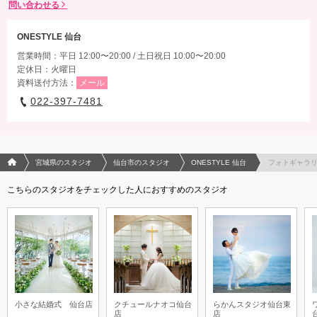
問い合わせる
ONESTYLE 仙台
営業時間：平日 12:00〜20:00 / 土日祝日 10:00〜20:00
定休日：火曜日
資料送付方法：
メール
022-397-7481
フォトウエディング/結婚写真のPhotorait ホーム
宮城県のスタジオ
仙台市のスタジオ
ONESTYLE 仙台
フォトギャラ
こちらのスタジオをチェックした人におすすめのスタジオ
小さな結婚式 仙台店
クチュールナオコ仙台
らかんスタジオ仙台東
店
店