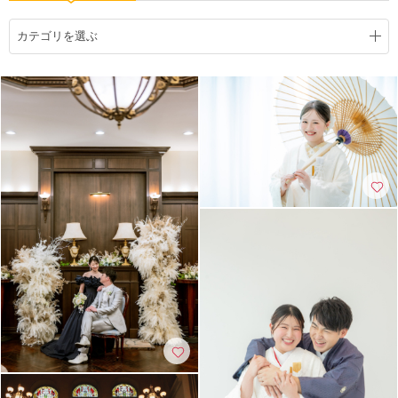
こだわりポイント
カテゴリを選ぶ
チャペルでの撮影
豊富な色打掛・着物
スタジオでの撮影
人気スポットでの撮影
家族・友人と撮影
海での撮影
マタニティフォト
ペットと撮影
事前来店なしで撮影
豊富なドレス
ソロウエディング
衣装の試着