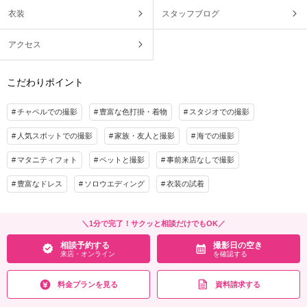
衣装
スタッフブログ
アクセス
こだわりポイント
チャペルでの撮影
豊富な色打掛・着物
スタジオでの撮影
人気スポットでの撮影
家族・友人と撮影
海での撮影
マタニティフォト
ペットと撮影
事前来店なしで撮影
豊富なドレス
ソロウエディング
衣装の試着
＼1分で完了！サクッと相談だけでもOK／
相談予約する
撮影日の空き
来店・オンライン
を確認する
料金プランを見る
資料請求する