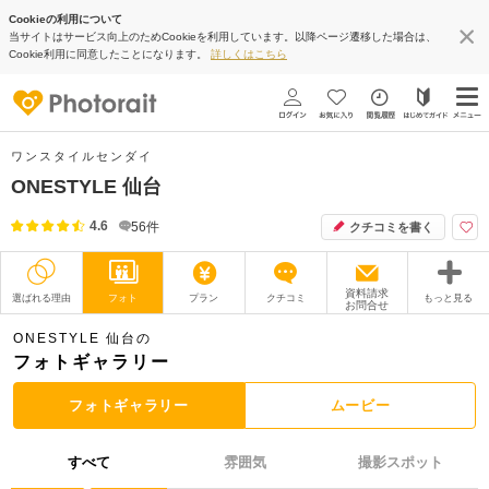
Cookieの利用について
当サイトはサービス向上のためCookieを利用しています。以降ページ遷移した場合は、
Cookie利用に同意したことになります。
詳しくはこちら
ワンスタイルセンダイ
ONESTYLE 仙台
4.6
56
件
クチコミを書く
資料請求
選ばれる理由
フォト
プラン
クチコミ
もっと見る
お問合せ
撮影レポート
フォトグラファー
ONESTYLE 仙台の
フォトギャラリー
衣装
ムービー
フォトギャラリー
ムービー
オプション
ブログ
すべて
雰囲気
撮影スポット
アクセス/TEL
スタジオトップ