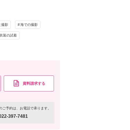
け
ヘアメイク
資料請求
認する
写真
衣装追加
と撮影
海での撮影
レンタル
ペットと撮影
衣装の試着
撮影小物（番傘）・衣装小物（襦袢、帯、草履、雪駄、
資料請求
認する
資料請求する
のご予約は、お電話で承ります。
022-397-7481