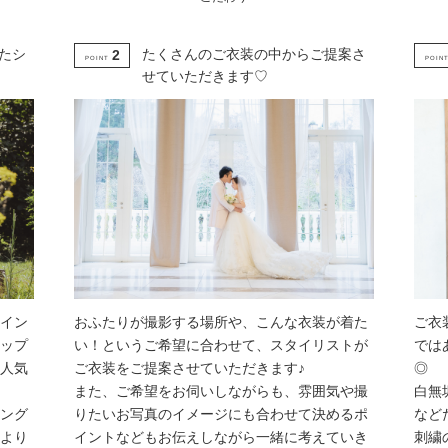
たシ
たくさんのご衣装の中からご提案さ
2
POINT
POIN
せていただきます♡
イン
おふたりが撮影する場所や、こんな衣装が着た
ご衣
ップ
い！というご希望に合わせて、スタイリストが
では
も人気
ご衣装をご提案させていただきます♪
◎
また、ご希望をお伺いしながらも、雰囲気や撮
白無
ング
りたいお写真のイメージにも合わせて決めるポ
など
より
イントなどもお伝えしながら一緒に考えていき
刺繍