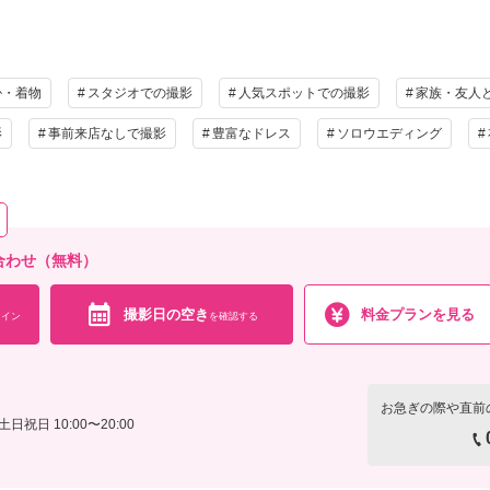
ラン詳細
・ヘッド装花（アーティフィシャル）
撮影料
新婦衣装1着
新郎衣装1着
着付
相談予約する
撮影日の空き
を確
来店・オンライン
小物一式
アルバム
データ 150カット
台紙付
掛・着物
スタジオでの撮影
人気スポットでの撮影
家族・友人
会食
挙式
家族と撮影
家族用衣装
影
事前来店なしで撮影
豊富なドレス
ソロウエディング
の他含むもの
ータ（約3週間後のご納品 / 明るさ・色味補正済み）・申請料金・ヘアメイクアテンド・
等）・ヘッド装花（アーティフィシャル）・悪天候時の日程変更料
い合わせ（無料）
相談予約する
撮影日の空き
を確
来店・オンライン
撮影日の空き
料金プランを見る
イン
を確認する
お急ぎの際や直前
土日祝日 10:00〜20:00