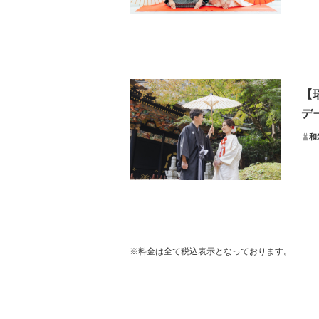
ス
スタ
【
【今
デー
①ご
②ア
和
③土
詳細
プ
★
戦国
豪華
※料金は全て税込表示となっております。
仙台
厳か
そ
全デ