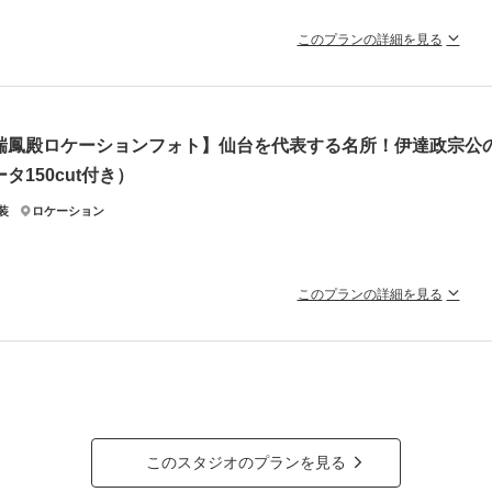
このプランの詳細を見る
タジオプランリニューアルを記念して、今だけの特大特典をご用意！日程限定
ジオ内でありながらも、目の前に広がる定禅寺通りとともに撮影♪
瑞鳳殿ロケーションフォト】仙台を代表する名所！伊達政宗公
なら15大特典！】
タ150cut付き）
新郎様ヘアセット プレゼント
クセサリーレンタル プレゼント
装
ロケーション
日祝日料金 無料 など・・・
はブログからご覧いただけます♪
ラン詳細
このプランの詳細を見る
撮影料
新婦衣装1着
新郎衣装1着
着付
ご希望の撮影時期に合わせてキャンペーン実施中★
大名のなかでも人気の高い伊達政宗が眠る「瑞鳳殿」は
小物一式
アルバム
データ 50カット
台紙付
絢爛な建築物と大階段のほか、竹林などおすすめスポットが満載！
の下町風情も残る、仙台の観光名所♪
会食
挙式
家族と撮影
家族用衣装
な雰囲気で撮りたい方にはぴったりです＾＾
の他含むもの
このスタジオのプランを見る
ータ（約3週間後のご納品 / 明るさ・色味補正済み）・ヘアメイクアテンド・撮影小物（