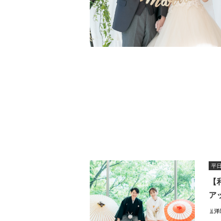
平
【
ア
洋