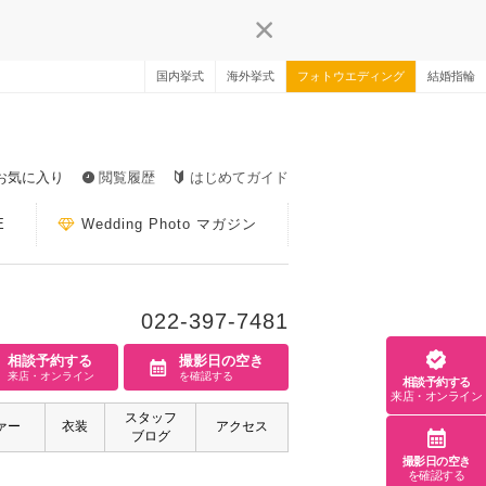
国内挙式
海外挙式
フォトウエディング
結婚指輪
お気に入り
閲覧履歴
はじめてガイド
E
Wedding Photo マガジン
022-397-7481
相談予約する
撮影日の空き
来店・オンライン
を確認する
相談予約する
来店・オンライン
スタッフ
ァー
衣装
アクセス
ブログ
撮影日の空き
を確認する