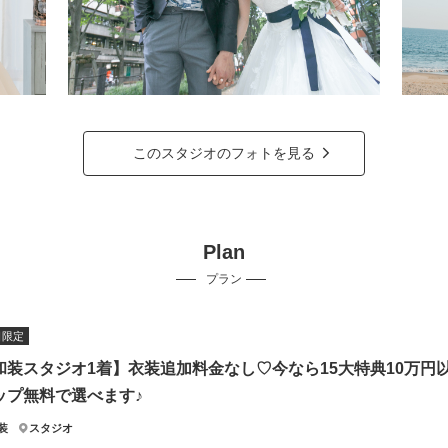
このスタジオのフォトを見る
Plan
プラン
日限定
和装スタジオ1着】衣装追加料金なし♡今なら15大特典10万
ップ無料で選べます♪
装
スタジオ