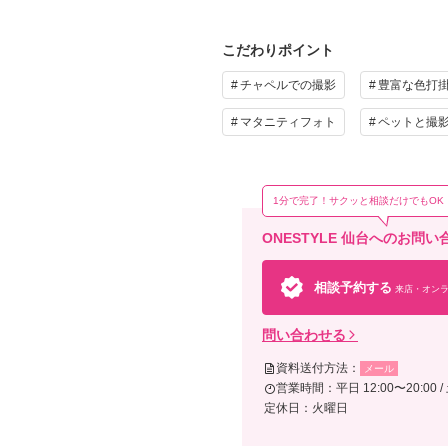
プ
等）
こだわりポイント
チャペルでの撮影
豊富な色打
マタニティフォト
ペットと撮
そ
全デ
1分で完了！サクッと相談だけでもOK
扇子
ONESTYLE 仙台へのお問
相談予約する
来店・オンラ
問い合わせる
資料送付方法：
メール
営業時間：平日 12:00〜20:00 / 
定休日：火曜日