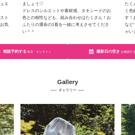
ュエ
ましょう♡
たく
ドレスのシルエットや素材感、タキシードのお
く色
スト
色との相性なども、組み合わせはたくさん！お
す！
お気
ふたりの運命の1着を一緒に考えさせてくださ
など
い＾＾
ゃい
相談予約する
撮影日の空き
来店・オンライン
を確認す
Gallery
ギャラリー