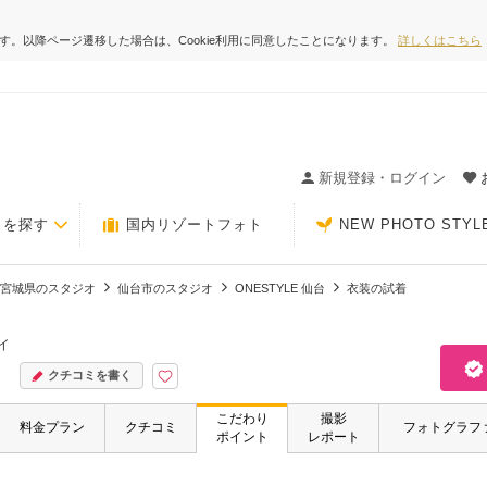
ます。以降ページ遷移した場合は、Cookie利用に同意したことになります。
詳しくはこちら
ィングの決め手が見つかるクチコミサイト-Photorait
新規登録・ログイン
トを探す
国内リゾートフォト
NEW PHOTO STYL
宮城県のスタジオ
仙台市のスタジオ
ONESTYLE 仙台
衣装の試着
イ
クチコミを書く
こだわり
撮影
料金プラン
クチコミ
フォトグラフ
ポイント
レポート