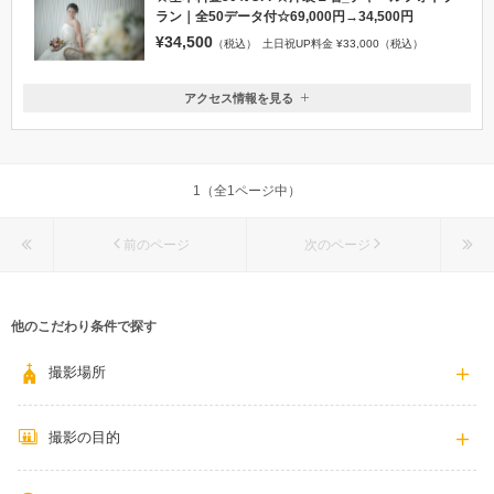
ラン｜全50データ付☆69,000円→34,500円
¥34,500
（税込）
土日祝UP料金 ¥33,000（税込）
アクセス情報を見る
〒920-0997
石川県金沢市竪町16番地
お車でお越しの方は、金沢西ICより約20分です。駐車場はすぐ近くの
『タテマチパーキング』の優待サービスがございます(新郎新婦様1台分に
1（全1ページ中）
限ります）
0120-945-906
前のページ
次のページ
他のこだわり条件で探す
撮影場所
撮影の目的