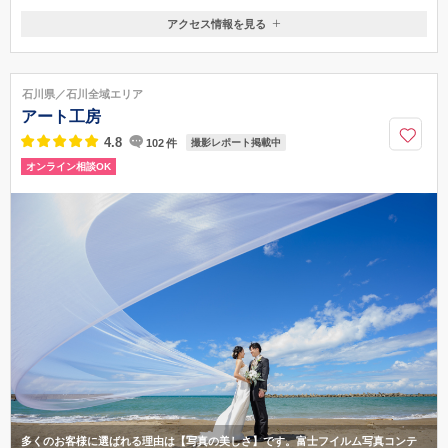
アクセス情報を見る
〒920-0056
石川県金沢市出雲町イ230番地2（アフロディーテ金沢内）
金沢駅から車で８分！駐車場多数。桜田町のカジマートの裏通りから道
石川県／石川全域エリア
なりに進み→左手にある茶色の建て店舗です♪
アート工房
076-223-3000
4.8
102
件
撮影レポート掲載中
オンライン相談OK
多くのお客様に選ばれる理由は【写真の美しさ】です。富士フイルム写真コンテ