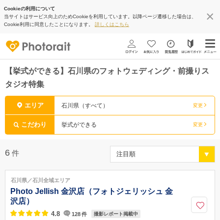
Cookieの利用について
当サイトはサービス向上のためCookieを利用しています。以降ページ遷移した場合は、
Cookie利用に同意したことになります。
詳しくはこちら
【挙式ができる】石川県のフォトウェディング・前撮りス
タジオ特集
エリア
石川県（すべて）
変更
こだわり
挙式ができる
変更
6
件
石川県／石川全域エリア
Photo Jellish 金沢店（フォトジェリッシュ 金
沢店）
4.8
128
件
撮影レポート掲載中