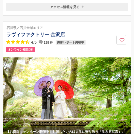
アクセス情報を見る
〒920-0165
石川県金沢市深谷町チ119-1
IR森本駅から車で10分 深谷温泉 元湯石屋さんから車で1分の一軒家で
石川県／石川全域エリア
す/駐車場：スタジオ敷地内にお停めください
ラヴィファクトリー 金沢店
076-201-8988
4.5
138
件
撮影レポート掲載中
オンライン相談OK
【お得なキャンペーン開催中！】残したいのは人生に寄り添う「生きる写真」。