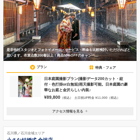
是非他社スタジオとフォトイメージ・サービス・料金を比較検討いただければと
思います。衣裳点数200着以上！商品50%OFFのキャンペ…
プラン
特典・フェア
日本庭園撮影プラン(撮影データ200カット・紋
付・色打掛or白無垢)雨天撮影可能。日本庭園の豪
華なお庭と金沢らしい内装♪
¥89,800
（税込）
土日祝UP料金 ¥11,000（税込）
アクセス情報を見る
〒920-1302
石川県金沢市末町14-43
兼六園より車で10分
石川県／石川全域エリア
076-254-0488