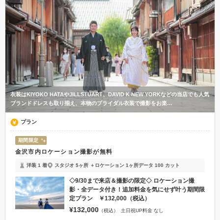
衣装はKIYOKO HATAやJILLSTUART、DAVID K NEW YORKなどの当店でも人気
ブランドドレスも取り揃え、本物のブライダル衣装で撮影をお楽…
プラン
期間限定
金沢市内ロケーション撮影が無料
洋装 1 着
スタジオ 5ヶ所 ＋ロケーション 1ヶ所
データ 100 カット
◇9/30まで来店＆撮影の限定◇ ロケーション撮
影・全データ付き！追加料金を気にせず叶う期間限
定プラン ￥132,000（税込）
¥132,000
（税込）
土日祝UP料金 なし