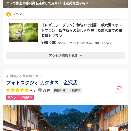
ストで審査員特別賞も受賞しており9年連続受賞歴が有り…
プラン
【レギュラープラン】和装ロケ撮影！兼六園スポッ
トプラン！四季折々の美しさを魅せる兼六園での和
装撮影プラン
¥99,000
（税込）
土日祝UP料金 ¥33,000（税込）
アクセス情報を見る
〒921-8802
石川県野々市市押野2丁目63番1
「アート工房野々市スタジオ」★ＪＲ野々市駅より車で3分 布水中学
石川県／石川全域エリア
前。駐車場は店前に5台分有・ ご相談・衣装合わせなどお気軽にお越しくだ
フォトスタジオ カクタス 金沢店
さい。事前予約いただくとスムースです。
4.7
59
件
撮影レポート掲載中
076-213-6679
オンライン相談OK