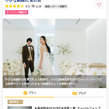
小さな結婚式 金沢店
4.5
12
件
撮影レポート掲載中
オンライン相談OK
小さな結婚式の写真で叶える結婚式。小さな結婚式金沢店のフォトウェディング
は金沢チャペルを使ったまるで結婚式のような撮影が叶…
プラン
ブログ
期間限定
★基本料金50％OFF★洋装１着_チャペルフォトプ