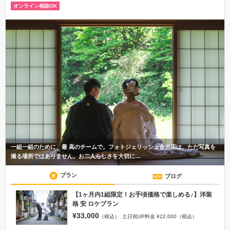
オンライン相談OK
一組一組のために、最 高のチームで。フォトジェリッシュ金沢店は、ただ写真を
撮る場所ではありません。お二人らしさを大切に…
プラン
ブログ
【1ヶ月内1組限定！お手頃価格で楽しめる♪】洋装
格 安 ロケプラン
¥33,000
（税込）
土日祝UP料金 ¥22,000（税込）