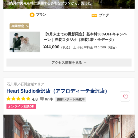
国内外の拠点を軸に展開する多彩なプランから、おふた…
プラン
ブログ
期間限定
【9月末までの撮影限定】基本料50%OFFキャンペ
ーン｜洋装スタジオ（衣装1着・全データ）
¥44,000
（税込）
土日祝UP料金 ¥16,500（税込）
アクセス情報を見る
〒920-0997
石川県金沢市竪町31番地
JR「金沢駅」より北鉄バス乗車「香林坊」バス停下車徒歩5分
石川県／石川全域エリア
076-222-9090
Heart Studio金沢店（アフロディーテ金沢店）
4.8
87
件
撮影レポート掲載中
オンライン相談OK