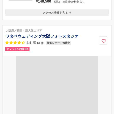
や中之島中央公会堂でご家族と一緒に撮影してみませんか♪
プラン
特典・フェア
ブログ
【チャペルデータのみプラン】洋装チャペル撮影全
データ100カット〈通常350,900円→148,500円〉
家族とゆっくり撮影可能
¥148,500
（税込）
土日祝UP料金 なし
アクセス情報を見る
〒541-0056
大阪府大阪市中央区久太郎町 ３丁目５−５ 丸忠第一ビル2F
地下鉄御堂筋線『本町』から徒歩３分。本町駅の12番出口を出て右へ30
大阪府／梅田・新大阪エリア
m。『せんば心斎橋筋商店街』を南へ30m進んだ右側のビル2階です。一階
ワタベウェディング大阪フォトスタジオ
には美容室『美粧館』がございます。
4.4
64
件
撮影レポート掲載中
06-6786-8395
オンライン相談OK