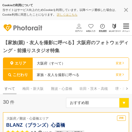
Cookieの利用について
当サイトはサービス向上のためCookieを利用しています。以降ページ遷移した場合は、
Cookie利用に同意したことになります。
詳しくはこちら
【家族(親)・友人を撮影に呼べる】大阪府のフォトウェディ
ング・前撮りスタジオ特集
エリア
大阪府（すべて）
変更
こだわり
家族・友人を撮影に呼べる
変更
すべて
梅田・新大阪
難波・心斎橋
吹田・茨木・高槻
堺・泉佐
30
件
大阪府／難波・心斎橋エリア
BLANZ（ブランズ）心斎橋