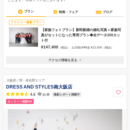
たします。専用プランもございます♪
プラン
特典・フェア
ブログ
ファミリー撮影プラン
【家族フォトプラン】新郎新婦の婚礼写真＋家族写
真がセットになった専用プラン◆全データ200カッ
ト付
¥147,400
（税込）
土日祝UP料金 ¥22,000（税込）
アクセス情報を見る
〒556-0011
大阪府大阪市浪速区難波中2-10-70なんばパークス オフィスタワー11階
■ 南海電鉄 「なんば駅」から徒歩5分 ■ 地下鉄御堂筋線・千日前線・四
大阪府／堺・泉佐野エリア
つ橋線 「なんば駅」 ■ 近鉄・阪神「大阪難波駅」 なんばパークスすぐ横
DRESS AND STYLES南大阪店
のオフィスタワー内です。
4.6
21
件
撮影レポート掲載中
06-6616-9890
オンライン相談OK