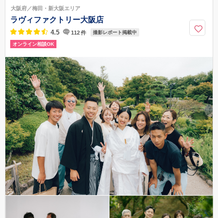
心斎橋駅、難波駅、四ツ橋駅より徒歩5分
大阪府／梅田・新大阪エリア
06-6212-3486
ラヴィファクトリー大阪店
4.5
112
件
撮影レポート掲載中
オンライン相談OK