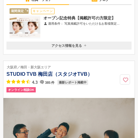
期間限定
キャンペーン
オープン記念特典【掲載許可の方限定】
適用条件：
写真掲載許可をいただけるお客様限定...
アクセス情報を見る
〒550-0012
大阪府大阪市西区立売堀2丁目1-9 日建ビル 7F
大大阪メトロ四つ橋線・中央線・御堂筋線 「本町駅」23番出口から徒歩
大阪府／梅田・新大阪エリア
8分 中央線・千日前線 「阿波座駅」2番出口から徒歩8分 大阪メトロ長堀鶴
STUDIO TVB 梅田店（スタジオTVB）
見緑地線 「西大橋駅」1番出口から徒歩6分
4.3
385
件
撮影レポート掲載中
06-7777-5665
オンライン相談OK