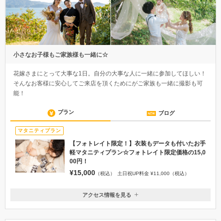
小さなお子様もご家族様も一緒に☆
花嫁さまにとって大事な1日。自分の大事な人に一緒に参加してほしい！
そんなお客様に安心してご来店を頂くためにがご家族も一緒に撮影も可
能！
プラン
ブログ
マタニティプラン
【フォトレイト限定！】衣装もデータも付いたお手
軽マタニティプラン☆フォトレイト限定価格の15,0
00円！
¥15,000
（税込）
土日祝UP料金 ¥11,000（税込）
アクセス情報を見る
〒542-0086
大阪府大阪市中央区西心斎橋2-10-11 TOPOROビル3F