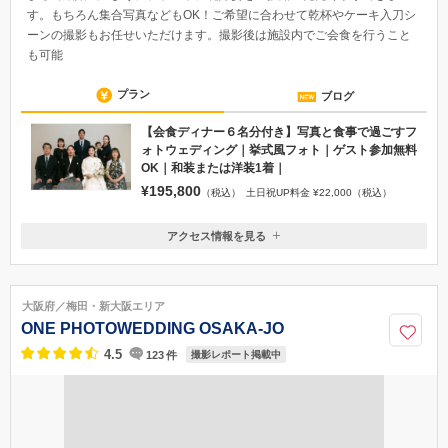
す。もちろん集合写真などもOK！ご希望に合わせて乾杯やケーキ入刀シ
ーンの撮影もお任せいただけます。撮影後は施設内でご会食を行うこと
も可能
プラン
ブログ
【会食ディナー６名分付き】写真と食事で過ごすフ
ォトウェディング｜挙式風フォト｜ゲスト参加無料
OK｜和装または洋装1着｜
¥195,800
（税込）
土日祝UP料金 ¥22,000（税込）
アクセス情報を見る
〒550-0015
大阪府大阪市西区南堀江3丁目9-13堀江家具WESTビル2F
地下鉄千日前線「桜川駅」徒歩５分,地下鉄鶴見緑地線「西長堀駅」徒歩
大阪府／梅田・新大阪エリア
６分,地下鉄四つ橋線「四ツ橋駅」徒歩10分,阪急電車阪神なんば線「桜川
ONE PHOTOWEDDING OSAKA-JO
駅」徒歩９分
4.5
123
件
撮影レポート掲載中
06-6684-8027