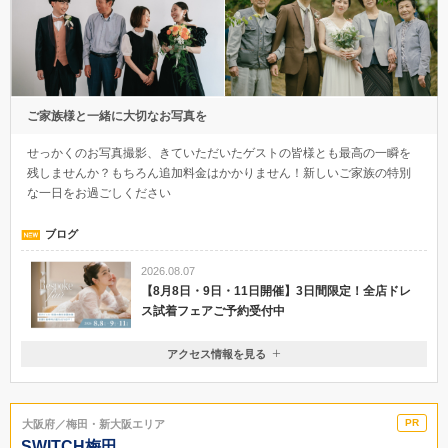
ご家族様と一緒に大切なお写真を
せっかくのお写真撮影、きていただいたゲストの皆様とも最高の一瞬を
残しませんか？もちろん追加料金はかかりません！新しいご家族の特別
な一日をお過ごしください
ブログ
2026.08.07
【8月8日・9日・11日開催】3日間限定！全店ドレ
ス試着フェアご予約受付中
アクセス情報を見る
〒530-0001
大阪府大阪市北区梅田2-2-22 ハービスエント4F
JR大阪駅 桜橋口より徒歩5分／地下鉄四つ橋線 西梅田駅 北改札口
大阪府／梅田・新大阪エリア
より徒歩2分
SWITCH梅田