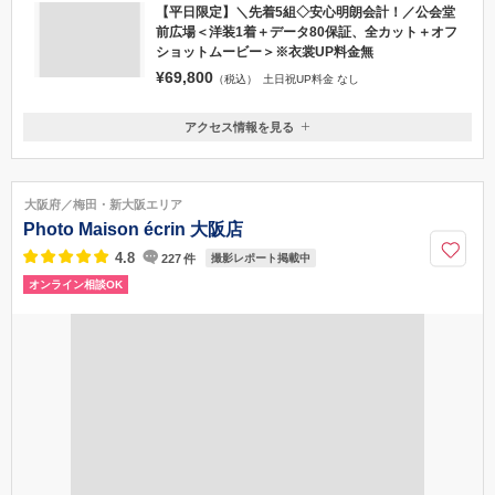
プラン
平日限定
【平日限定】＼先着5組◇安心明朗会計！／公会堂
前広場＜洋装1着＋データ80保証、全カット＋オフ
ショットムービー＞※衣裳UP料金無
¥69,800
（税込）
土日祝UP料金 なし
アクセス情報を見る
〒550-0011
大阪府大阪市西区阿波座1-15-16
四つ橋線「本町駅」２３番出口より徒歩5分
大阪府／梅田・新大阪エリア
080-1506-2888
Photo Maison écrin 大阪店
4.8
227
件
撮影レポート掲載中
オンライン相談OK