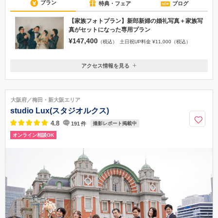
プラン
特典・フェア
ブログ
【家族フォトプラン】新郎新婦の婚礼写真＋家族写
真がセットになった専用プラン
¥147,400
（税込）
土日祝UP料金 ¥11,000（税込）
アクセス情報を見る
〒530-0001
大阪府大阪市北区梅田2-1-22 野村不動産西梅田ビル1階
■地下鉄四つ橋線「西梅田駅」すぐ ■JR「北新地駅」すぐ ■JR「大阪
大阪府／梅田・新大阪エリア
駅」、各線「梅田駅」より徒歩5分
studio Lux(スタジオルクス)
06-6315-6711
4.8
191
件
撮影レポート掲載中
オンライン相談OK