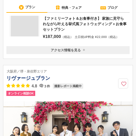
大阪梅田駅から徒歩1分＆地下直結！チャペルでの入場シーンや親御様へ
の花束贈呈など、大切な家族・友人にも参加いただけるフォトウェディ
ングが魅力。撮影後にお食事をお楽しみいただけるフォト会食プランも
人気
プラン
特典・フェア
ブログ
【ファミリーフォト＆お食事付き】 家族に見守ら
れながら叶える挙式風フォトウェディング＋お食事
セットプラン
¥187,000
（税込）
土日祝UP料金 ¥22,000（税込）
アクセス情報を見る
〒530-0001
大阪府大阪市北区梅田1-8-16 ヒルトンプラザイースト6F
■阪神線：「大阪梅田駅」西改札口より徒歩1分 ■四つ橋線：「西梅田
大阪府／堺・泉佐野エリア
駅」北改札口より徒歩1分 ■JR：「大阪駅」桜橋出口より徒歩2分 ■JR東西
リヴァージュブラン
線：「北新地駅」西改札口より徒歩2分
4.8
3
件
撮影レポート掲載中
06-7688-5688
オンライン相談OK