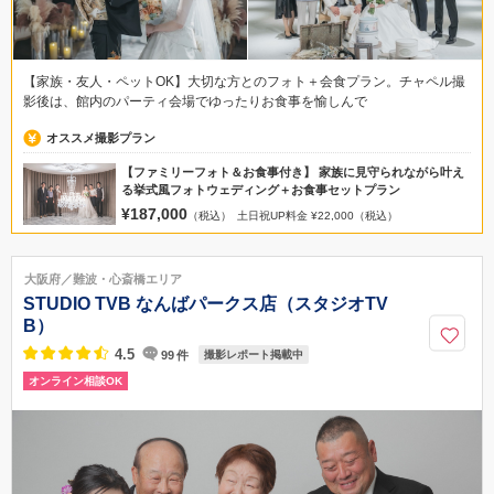
【家族・友人・ペットOK】大切な方とのフォト＋会食プラン。チャペル撮
影後は、館内のパーティ会場でゆったりお食事を愉しんで
オススメ撮影プラン
【ファミリーフォト＆お食事付き】 家族に見守られながら叶え
る挙式風フォトウェディング＋お食事セットプラン
¥187,000
（税込）
土日祝UP料金 ¥22,000（税込）
大阪府／難波・心斎橋エリア
STUDIO TVB なんばパークス店（スタジオTV
B）
4.5
99
件
撮影レポート掲載中
オンライン相談OK