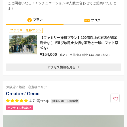
こと間違いなし！！シチュエーションや人数に合わせてご提案いたしま
す！
プラン
ブログ
ファミリー撮影プラン
【ファミリー撮影プラン】100着以上の衣裳が追加
料金なしで選び放題★大切な家族と一緒にフォト挙
式を♪
¥154,000
（税込）
土日祝UP料金 ¥44,000（税込）
アクセス情報を見る
〒596-0014
大阪府岸和田市港緑町3-1 アクアテラスリヴァージュブラン1階
●徒歩 ・南海本線「岸和田駅」西口より徒歩10分 ・東口タクシーのりば
大阪府／難波・心斎橋エリア
よりタクシーで約5分 ●電車でお越しの場合 ・南海本線「なんば駅」から
Creators' Genic
「岸和田駅」まで特急で21分 ●お車でお越しの場合 阪神高速湾岸線岸和田
南IC降りてすぐ
4.7
97
件
撮影レポート掲載中
オンライン相談OK
072-449-1122