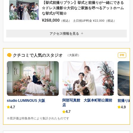
【挙式前撮りプラン】挙式と前撮りが一緒にできる
☆ドレス撮影☆大切なご家族を呼べるアットホーム
な挙式が可能☆
¥268,000
（税込）
土日祝UP料金 ¥22,000（税込）
アクセス情報を見る
〒540-0026
大阪府大阪市中央区内本町２丁目4−12 中央内本町ビル8階
梅田駅、大阪駅より10分 大阪メトロ各線 堺筋本町駅、谷町4丁目駅
クチコミで人気のスタジオ
（大阪府）
PR
より徒歩6分
06-6945-7501
阿部写真館 大阪本町靭公園前
studio LUMINOUS 大阪
前撮り結婚
店
4.7
4.9
4.7
※星評価は特集条件により集計されたものです