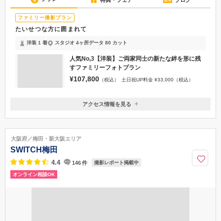
ディングでお楽しみください。
プラン
特典・フェア
ブログ
ファミリー撮影プラン
たいせつな方に囲まれて
洋装 1 着
スタジオ 4ヶ所
データ 80 カット
人気No,3【洋装】ご両家同士の新たな絆を形に残
すファミリーフォトプラン
¥107,800
（税込）
土日祝UP料金 ¥33,000（税込）
アクセス情報を見る
〒540-0002
大阪府大阪市中央区大阪城1-1※お打合せは専属のドレスサロン「フォーシ
スグローバルライン(梅田駅より徒歩3分)」にて行います。お間違いのない
大阪府／梅田・新大阪エリア
よう、お気を付けてお越しくださいませ。
SWITCH梅田
大阪市営地下鉄 中央線「谷町四丁目」駅9番出口から徒歩13分
4.4
146
件
撮影レポート掲載中
06-6362-6011
オンライン相談OK