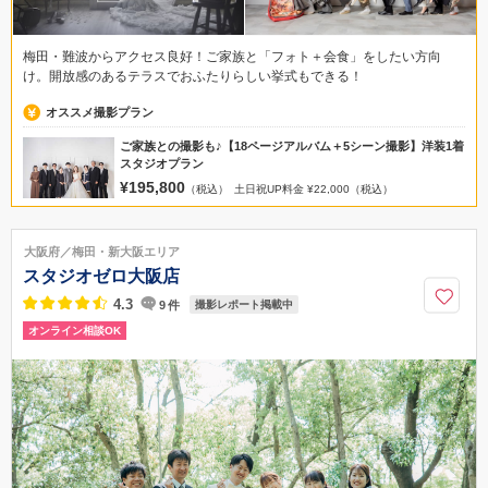
梅田・難波からアクセス良好！ご家族と「フォト＋会食」をしたい方向
け。開放感のあるテラスでおふたりらしい挙式もできる！
オススメ撮影プラン
ご家族との撮影も♪【18ページアルバム＋5シーン撮影】洋装1着
スタジオプラン
¥195,800
（税込）
土日祝UP料金 ¥22,000（税込）
大阪府／梅田・新大阪エリア
スタジオゼロ大阪店
4.3
9
件
撮影レポート掲載中
オンライン相談OK