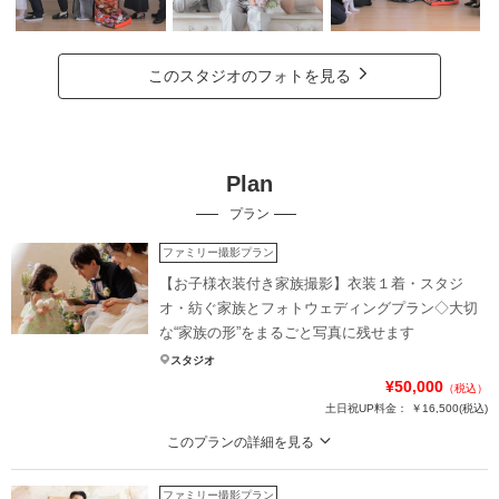
このスタジオのフォトを見る
Plan
プラン
ファミリー撮影プラン
【お子様衣装付き家族撮影】衣装１着・スタジ
オ・紡ぐ家族とフォトウェディングプラン◇大切
な“家族の形”をまるごと写真に残せます
スタジオ
¥50,000
（税込）
土日祝UP料金：
￥16,500
(税込)
このプランの詳細を見る
お子様衣装付き＆肌着など撮影に必要なものが全部パックに！データ35カット
は３日以内に納品。オプションで親御様の衣装レンタルも可能
ファミリー撮影プラン