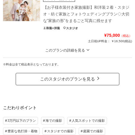
夫婦ふたりだけの記念も、ご家族と一緒の笑顔も。大切な“家族の形”をまるごと
【お子様衣装付き家族撮影】和洋装２着・スタジ
写真に残せる特別なプランです。
オ・紡ぐ家族とフォトウェディングプラン◇大切
お子様衣装付きでお子様と一緒に記念の写真を撮影いただけます。
な“家族の形”をまるごと写真に残せます
親御様お支度セットオプションも特別価格でご案内中。詳しくは店舗スタッフ
和装+洋装
スタジオ
にお尋ねください。
¥75,000
（税込）
土日祝UP料金：
￥16,500
(税込)
プラン詳細
このプランの詳細を見る
撮影料
新婦衣装1着
新郎衣装1着
お子様衣装付き＆肌着など撮影に必要なものが全部パックに！データ65カット
着付け
ヘアメイク
小物一式
は３日以内に納品。オプションで親御様の衣装レンタルも可能
※料金は全て税込表示となっております。
アルバム
データ 35カット
台紙付写真
夫婦ふたりだけの記念も、ご家族と一緒の笑顔も。大切な“家族の形”をまるごと
衣装追加
会食
挙式
写真に残せる特別なプランです。
このスタジオのプランを見る
お子様衣装付きでお子様と一緒に記念の写真を撮影いただけます。
家族と撮影
家族用衣装レンタル
ペットと撮影
親御様お支度セットオプションも特別価格でご案内中。詳しくは店舗スタッフ
にお尋ねください。
その他含むもの
新婦様ヘアセット付・￥11,000までのグレードアップ衣装代込み・お子様衣装レンタ
こだわりポイント
プラン詳細
ル1着分(13歳まで)・肌着、撮影用グレードアップ小物レンタル付／新婦様メイク追
加、新郎様ヘアメイク、お子様ヘアメイク、二人目以降のお子様衣装レンタル追加は
撮影料
新婦衣装2着
新郎衣装2着
要別途料金
3万円以下のプラン
海での撮影
人気スポットでの撮影
着付け
ヘアメイク
小物一式
豊富な色打掛・着物
スタジオでの撮影
庭園での撮影
相談予約する
撮影日の空き
アルバム
データ 65カット
台紙付写真