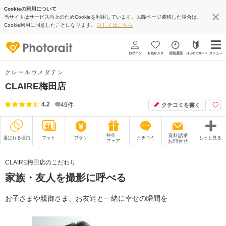
Cookieの利用について
当サイトはサービス向上のためCookieを利用しています。以降ページ遷移した場合は、
Cookie利用に同意したことになります。
詳しくはこちら
クレールウメダテン
CLAIRE梅田店
4.2
49
件
クチコミを書く
特典・
資料請求
選ばれる理由
フォト
プラン
クチコミ
もっと見る
フェア
お問合せ
撮影レポート
フォトグラファー
CLAIRE梅田店のこだわり
家族・友人を撮影に呼べる
衣装
ムービー
オプション
ブログ
お子さまや親御さま、お友達と一緒に幸せの瞬間を
アクセス/TEL
スタジオトップ