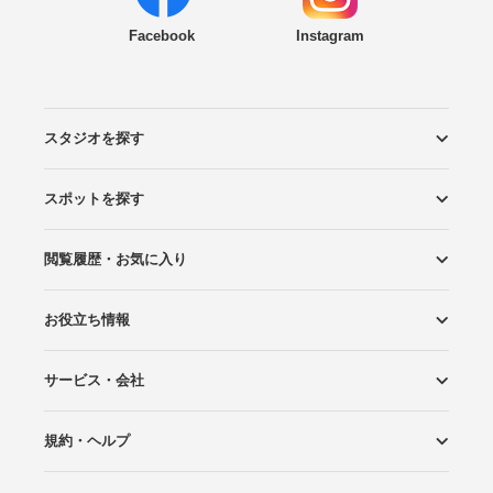
Facebook
Instagram
スタジオを探す
スポットを探す
エリアから探す
こだわりから探す
NEW PHOTO STYLE
プランから探す
フォトタイプ診断
フォトグラファーから探す
国内リゾートから探す
閲覧履歴・お気に入り
ロケーションから探す
スタジオから探す
お役立ち情報
閲覧スタジオ
お気に入り
サービス・会社
Wedding Photo マガジン
はじめてガイド
規約・ヘルプ
Photoraitとは
スタジオの掲載について
お問い合わせ
運営会社
サイトマップ