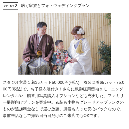
紡ぐ家族とフォトウェディングプラン
2
POINT
スタジオ衣装１着35カット50,000円(税込)、衣装２着65カット75,0
00円(税込)で、お子様衣装付き！さらに親御様用留袖＆モーニング
レンタルや、贈答用写真購入オプションなども充実した、ファミリ
ー撮影向けプランを実施中。衣装も小物もグレードアップランクの
ものが追加料金なしで選び放題、肌着も入った安心パックなので、
事前来店なしで撮影日当日だけのご来店でもOKです。