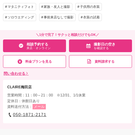
来店・オンライン
を確認する
衣装追加
会食
挙式
マタニティフォト
家族・友人と撮影
子供用の衣装
家族と撮影
家族用衣装レンタル
ペットと撮影
ソロウエディング
事前来店なしで撮影
衣装の試着
その他含むもの
新婦様ヘアセット付・￥11,000までのグレードアップ衣装代込み・お子様衣装レンタ
＼1分で完了！サクッと相談だけでもOK／
ル２着分(13歳まで)・肌着、グレードアップ小物レンタル付／新婦様メイク、新婦様
相談予約する
撮影日の空き
ヘアチェンジ、新郎様ヘアメイク、お子様ヘアメイク、二人目以降お子様衣装レンタ
来店・オンライン
を確認する
ル追加は要別途料金
料金プランを見る
資料請求する
相談予約する
撮影日の空き
来店・オンライン
を確認する
問い合わせる
CLAIRE梅田店
営業時間：11：00～21：00 ※12/31、1/1休業
定休日：休館日あり
資料送付方法：
メール
050-1871-2171