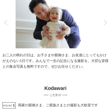
こだわりポイント
3万円以下のプラン
海での撮影
お二人の晴れの日は、お子さまや親御さま、お友達にとってもかけ
がえのない1日です。みんなで一生の記念になる撮影を。大切な皆様
との集合写真も無料ですので、ぜひお任せください。
Kodawari
人気スポットでの撮影
豊富な色打掛・着物
こだわり
スタジオでの撮影
庭園での撮影
マタニティフォト
家族・友人と撮影
子供用の衣装
ソロウエディング
両家の親御さま、ご親族さまとの撮影も大歓迎です
1
POINT
事前来店なしで撮影
衣装の試着