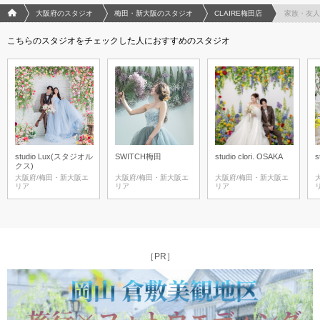
フォトウエディング/結婚写真のPhotorait ホーム
大阪府のスタジオ
梅田・新大阪のスタジオ
CLAIRE梅田店
家族・友人
こちらのスタジオをチェックした人におすすめのスタジオ
studio Lux(スタジオル
SWITCH梅田
studio clori. OSAKA
s
クス)
大阪府/梅田・新大阪エ
大阪府/梅田・新大阪エ
大阪府/梅田・新大阪エ
リア
リア
リア
［PR］