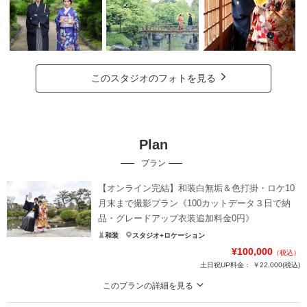
このスタジオのフォトを見る
Plan
プラン
【オンライン完結】和装白無垢＆色打掛・ロケ10
月末まで撮影プラン《100カットデータ３日で納
品・グレードアップ衣装追加料金0円》
和装
スタジオ+ロケーション
¥100,000
（税込）
土日祝UP料金：
￥22,000
(税込)
このプランの詳細を見る
来店は撮影日だけ。準備はオンラインで完結。だから手間なくお得に。10月末