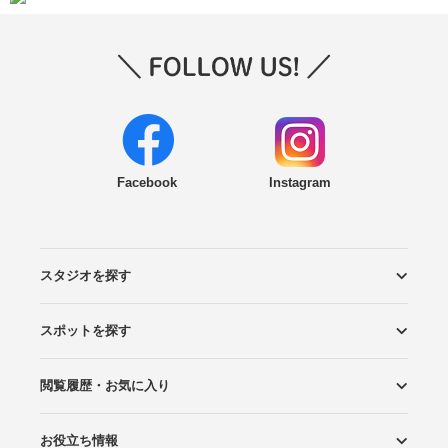
Facebook
Instagram
スタジオを探す
スポットを探す
エリアから探す
こだわりから探す
NEW PHOTO STYLE
プランから探す
フォトタイプ診断
フォトグラファーから探す
国内リゾートから探す
閲覧履歴・お気に入り
ロケーションから探す
スタジオから探す
お役立ち情報
閲覧スタジオ
お気に入り