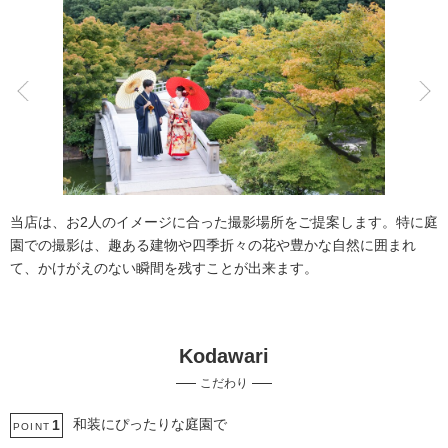
こだわりポイント
3万円以下のプラン
海での撮影
当店は、お2人のイメージに合った撮影場所をご提案します。特に庭
園での撮影は、趣ある建物や四季折々の花や豊かな自然に囲まれ
て、かけがえのない瞬間を残すことが出来ます。
Kodawari
人気スポットでの撮影
豊富な色打掛・着物
こだわり
スタジオでの撮影
庭園での撮影
マタニティフォト
家族・友人と撮影
子供用の衣装
ソロウエディング
和装にぴったりな庭園で
1
POINT
事前来店なしで撮影
衣装の試着