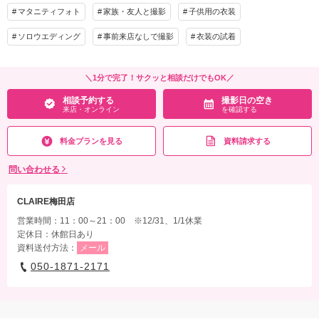
相談予約する
撮影日の空き
衣装追加
会食
挙式
マタニティフォト
家族・友人と撮影
子供用の衣装
来店・オンライン
を確認する
家族と撮影
家族用衣装レンタル
ペットと撮影
ソロウエディング
事前来店なしで撮影
衣装の試着
その他含むもの
税込￥55,000迄のグレードアップ衣装（新郎新婦各２着）・草履＆肌着＆撮影小物レ
＼1分で完了！サクッと相談だけでもOK／
ンタルお二人分・アテンドスタッフ撮影同行・税込￥11,000迄の申請料込／交通費・
相談予約する
撮影日の空き
新郎ヘアメイク・洋装靴レンタル・和装かつら、新婦ヘアチェンジ、プレミアム衣装
来店・オンライン
を確認する
は要別途料金
料金プランを見る
資料請求する
相談予約する
撮影日の空き
来店・オンライン
を確認する
問い合わせる
CLAIRE梅田店
営業時間：11：00～21：00 ※12/31、1/1休業
定休日：休館日あり
資料送付方法：
メール
050-1871-2171