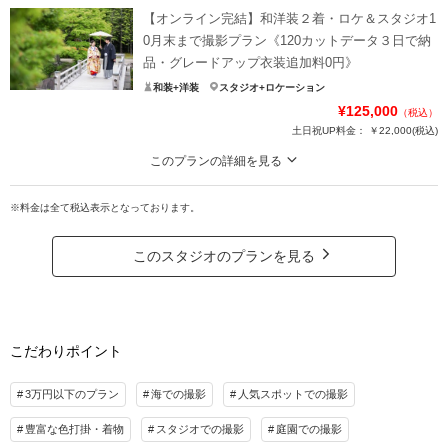
までにご撮影完了していただく方向けプラン
【オンライン完結】和洋装２着・ロケ＆スタジオ1
①店舗内グレードアップ衣装が追加料金なしで自由に選べる♡新婦様はスタン
0月末まで撮影プラン《120カットデータ３日で納
ダード白無垢×色打掛の２着楽しめる（色打掛プレミアム衣装と白無垢グレード
品・グレードアップ衣装追加料0円》
アップ衣装は差額追加で着用可能）
和装+洋装
スタジオ+ロケーション
②髪飾りや肌着等、小物一式レンタル付
¥125,000
（税込）
③撮影日のみの来店でOKのタイパプラン
土日祝UP料金：
￥22,000
(税込)
プラン詳細
このプランの詳細を見る
来店は撮影日だけ。準備はオンラインで完結。だから手間なくお得に。10月末
撮影料
新婦衣装2着
新郎衣装1着
までにご撮影を完了していただく方へ
※料金は全て税込表示となっております。
着付け
ヘアメイク
小物一式
【120カットデータ３日で納品】
アルバム
データ 100カット
台紙付写真
①店舗内グレードアップ衣装が和洋装どちらも追加料金なしで選び放題（プレ
このスタジオのプランを見る
ミアムランク衣装は差額追加で着用可能）
衣装追加
会食
挙式
②髪飾り、肌着等のスタンダード小物一式レンタル込み
家族と撮影
家族用衣装レンタル
ペットと撮影
③ご相談はオンラインで、撮影日のみの来店でOKのタイパプラン
その他含むもの
こだわりポイント
プラン詳細
税込￥55,000迄のグレードアップ衣装（新郎新婦各１着）・スタンダード白無垢１
着・肌着＆草履＆小物レンタル２名分・アテンドスタッフ撮影同行・税込￥11,000迄
撮影料
新婦衣装2着
新郎衣装2着
3万円以下のプラン
海での撮影
人気スポットでの撮影
申請料込／交通費・新郎ヘアメイク・和装かつら・プレミアム衣装・グレードアップ
着付け
ヘアメイク
小物一式
白無垢は要別途料金
豊富な色打掛・着物
スタジオでの撮影
庭園での撮影
アルバム
データ 120カット
台紙付写真