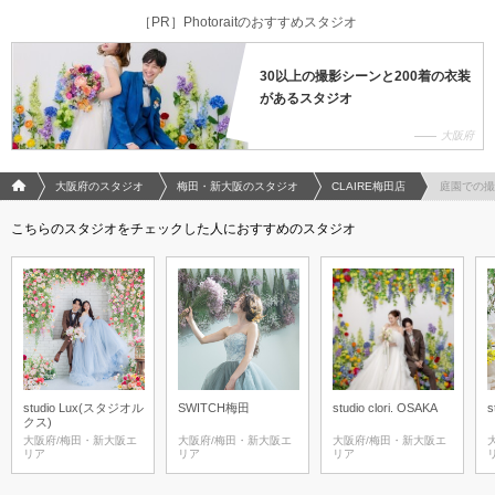
［PR］Photoraitのおすすめスタジオ
30以上の撮影シーンと200着の衣装
があるスタジオ
大阪府
フォトウエディング/結婚写真のPhotorait ホーム
大阪府のスタジオ
梅田・新大阪のスタジオ
CLAIRE梅田店
庭園での撮
こちらのスタジオをチェックした人におすすめのスタジオ
studio Lux(スタジオル
SWITCH梅田
studio clori. OSAKA
s
クス)
大阪府/梅田・新大阪エ
大阪府/梅田・新大阪エ
大阪府/梅田・新大阪エ
リア
リア
リア