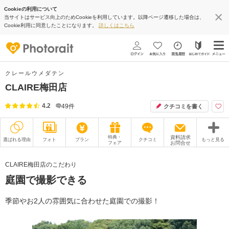
Cookieの利用について
当サイトはサービス向上のためCookieを利用しています。以降ページ遷移した場合は、
Cookie利用に同意したことになります。
詳しくはこちら
クレールウメダテン
CLAIRE梅田店
4.2
49
件
クチコミを書く
特典・
資料請求
選ばれる理由
フォト
プラン
クチコミ
もっと見る
フェア
お問合せ
撮影レポート
フォトグラファー
CLAIRE梅田店のこだわり
庭園で撮影できる
衣装
ムービー
オプション
ブログ
季節やお2人の雰囲気に合わせた庭園での撮影！
アクセス/TEL
スタジオトップ