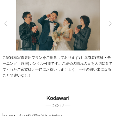
こだわりポイント
チャペルでの撮影
家族・友人と撮影
ご家族様写真専用プランをご用意しております♪列席衣装(留袖・モ
ーニング・紋服)レンタル可能です。ご結婚の晴れの日を大切に育て
てくれたご家族様と一緒にお祝いしましょう！一生の思い出になる
こと間違いなし！
豊富なドレス
豊富な色打掛・着物
Kodawari
スタジオでの撮影
3万円以下のプラン
マタニティフォト
こだわり
庭園での撮影
海での撮影
ペットと撮影
夜景での撮影
衣装の試着
やっぱり家族はあったかい