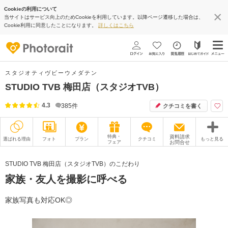
Cookieの利用について
当サイトはサービス向上のためCookieを利用しています。以降ページ遷移した場合は、
Cookie利用に同意したことになります。
詳しくはこちら
スタジオティヴビーウメダテン
STUDIO TVB 梅田店（スタジオTVB）
4.3
385
件
クチコミを書く
特典・
資料請求
選ばれる理由
フォト
プラン
クチコミ
もっと見る
フェア
お問合せ
撮影レポート
フォトグラファー
STUDIO TVB 梅田店（スタジオTVB）のこだわり
家族・友人を撮影に呼べる
衣装
ムービー
オプション
ブログ
家族写真も対応OK◎
アクセス/TEL
スタジオトップ