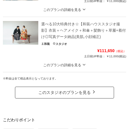
土日祝UP料金：
￥11,000
(税込)
このプランの詳細を見る
家族と撮るウェディングフォトは、ただ一緒に撮影するだけではなく、形に残
る思い出を残すことができます。
選べる10大特典付き☆【和装ハウススタジオ撮
ご両家の皆様で新郎新婦様を囲みながら、家族団らんのひとときをお過ごしく
影】衣装＋ヘアメイク＋和傘＋髪飾り＋草履+着付
ださい。
け◎写真データ納品(美肌,小顔補正)
ウェディングフォト専門のフォトグラファーが大切に撮影させていただきま
和装
スタジオ
す。
¥111,650
（税込）
土日祝UP料金：
￥11,000
(税込)
プラン詳細
このプランの詳細を見る
撮影料
新婦衣装1着
新郎衣装1着
◎ドライフラワーやフォトフレームで装飾されたハウススタジオが、伝統的な
着付け
ヘアメイク
小物一式
和装での結婚写真をおしゃれにあなたらしく撮影が叶います。
※料金は全て税込表示となっております。
アルバム
データ 200カット
台紙付写真
和装のウェディングフォトをおしゃれに演出する、和装ハウススタジオフォト
プラン。
衣装追加
会食
挙式
このスタジオのプランを見る
フラワーウォールやフォトフレームで装飾されたハウススタジオが、伝統的な
家族と撮影
家族用衣装レンタル
ペットと撮影
和装での結婚写真をカジュアルに彩ります。ウェルカムボード用の一枚を撮影
するのにもおすすめです。
その他含むもの
美肌&スタイルアップレタッチ
こだわりポイント
プラン詳細
撮影料
新婦衣装1着
新郎衣装1着