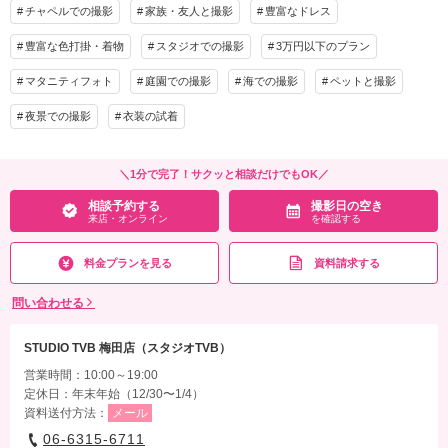
相談予約する
撮影日の空き
チャペルでの撮影
家族・友人と撮影
豊富なドレス
来店・オンライン
を確認する
着付け
ヘアメイク
小物一式
豊富な色打掛・着物
スタジオでの撮影
3万円以下のプラン
アルバム
データ 150カット
台紙付写真
衣装追加
会食
挙式
マタニティフォト
庭園での撮影
海での撮影
ペットと撮影
家族と撮影
家族用衣装レンタル
ペットと撮影
夜景での撮影
衣装の試着
その他含むもの
美肌補正
＼1分で完了！サクッと相談だけでもOK／
相談予約する
撮影日の空き
相談予約する
撮影日の空き
来店・オンライン
を確認する
来店・オンライン
を確認する
料金プランを見る
資料請求する
問い合わせる
STUDIO TVB 梅田店（スタジオTVB）
営業時間：10:00～19:00
定休日：年末年始（12/30〜1/4）
資料送付方法：
メール
06-6315-6711