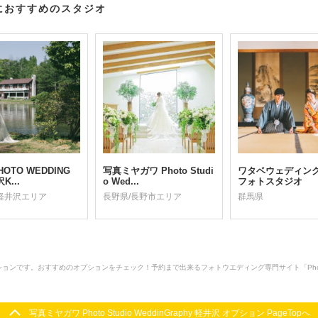
におすすめのスタジオ
HOTO WEDDING
写真ミヤガワ Photo Studi
ワタベウェディン
K...
o Wed...
フォトスタジオ
軽井沢エリア
長野県/長野市エリア
群馬県
y 軽井沢のオプションです。おすすめのオプションをチェック！予約まで出来るフォトウエディング専門サイト「P
写真ミヤガワ Photo Studio WeddinGraphy 軽井沢 オプション PageTopへ