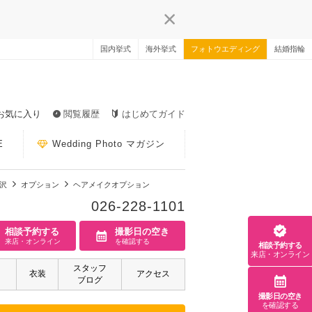
国内挙式
海外挙式
フォトウエディング
結婚指輪
お気に入り
閲覧履歴
はじめてガイド
E
Wedding Photo マガジン
井沢
オプション
ヘアメイクオプション
026-228-1101
相談予約する
撮影日の空き
来店・オンライン
を確認する
相談予約する
来店・オンライン
スタッフ
衣装
アクセス
ブログ
撮影日の空き
を確認する