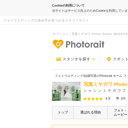
Cookieの利用について
当サイトはサービス向上のためCookieを利用してい
フォトウエディングの決め手が見つかるクチコミサイト
オプション｜写真ミヤガワ Photo Studio WeddinGr
-フォトウエデ
スタジオを探す
スポッ
フォトウエディング/結婚写真のPhotorait ホーム
写真ミヤガワ Photo S
シャシンミヤガワフ
4.9
3
件
フォト・
トップ
選ばれる理由
ムービー