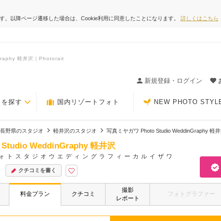
ます。以降ページ遷移した場合は、Cookie利用に同意したことになります。
詳しくはこちら
aphy 軽井沢｜Photorait
ィングの決め手が見つかるクチコミサイト-Photorait
新規登録・ログイン
トを探す
国内リゾートフォト
NEW PHOTO STYL
長野県のスタジオ
軽井沢のスタジオ
写真ミヤガワ Photo Studio WeddinGraphy 軽
tudio WeddinGraphy 軽井沢
ォトスタジオウエディングラフィーカルイザワ
クチコミを書く
撮影
料金プラン
クチコミ
フォトグラファー
レポート