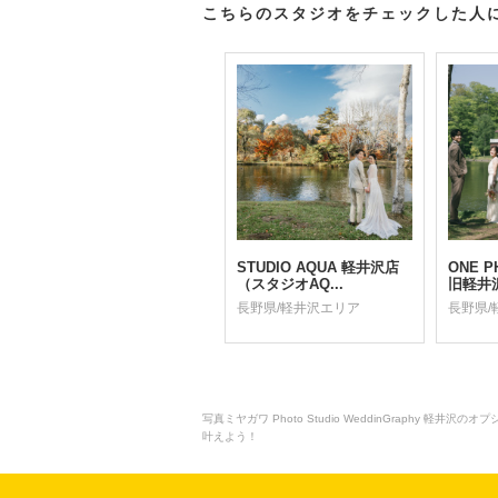
こちらのスタジオをチェックした人
STUDIO AQUA 軽井沢店
ONE P
（スタジオAQ...
旧軽井沢
長野県/軽井沢エリア
長野県/
写真ミヤガワ Photo Studio WeddinGraph
叶えよう！