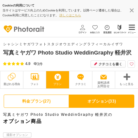
Cookieの利用について
当サイトはサービス向上のためCookieを利用しています。以降ページ遷移した場合は、
Cookie利用に同意したことになります。
詳しくはこちら
シャシンミヤガワフォトスタジオウエディングラフィーカルイザワ
写真ミヤガワ Photo Studio WeddinGraphy 軽井沢
4.9
3
件
クチコミを書く
資料請求
選ばれる理由
フォト
プラン
クチコミ
もっと見る
お問合せ
撮影レポート
フォトグラファー
料金プラン(27)
オプション(33)
衣装
ムービー
写真ミヤガワ Photo Studio WeddinGraphy 軽井沢の
オプション
ブログ
オプション商品
アクセス/TEL
スタジオトップ
撮影オプション