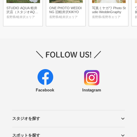
STUDIO AQUA 軽井
ONE PHOTO WEDDI
写真ミヤガワ Photo St
沢店（スタジオAQU
NG 旧軽井沢KIKYO
udio WeddinGraphy
A）
長野県/軽井沢エリア
長野県/軽井沢エリア
長野県/長野市エリア
Facebook
Instagram
スタジオを探す
スポットを探す
エリアから探す
こだわりから探す
NEW PHOTO STYLE
プランから探す
フォトタイプ診断
フォトグラファーから探す
国内リゾートから探す