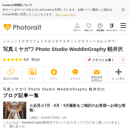
Cookieの利用について
当サイトはサービス向上のためCookieを利用しています。以降ページ遷移した場合は、
Cookie利用に同意したことになります。
詳しくはこちら
シャシンミヤガワフォトスタジオウエディングラフィーカルイザワ
写真ミヤガワ Photo Studio WeddinGraphy 軽井沢
4.9
3
件
クチコミを書く
資料請求
選ばれる理由
フォト
プラン
クチコミ
もっと見る
お問合せ
撮影レポート
フォトグラファー
写真ミヤガワ Photo Studio WeddinGraphy 軽井沢の
ブログ記事一覧
衣装
ムービー
☆必見☆7月・8月・9月撮影をご検討のお客様へお得な情
報♪
オプション
ブログ
公開日：2026年7月6日（月）
こんにちは！WeddinGraphy軽井沢です♪いつもスタッフブログをご覧いただきまし
アクセス/TEL
スタジオトップ
て、誠にありが...