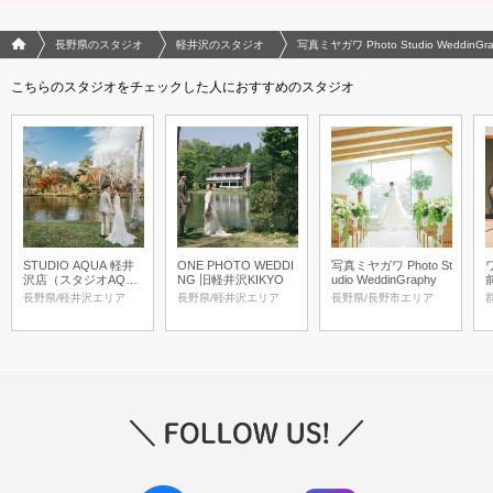
フォトウエディング/結婚写真のPhotorait ホーム
長野県のスタジオ
軽井沢のスタジオ
写真ミヤガワ Photo Studio WeddinG
こちらのスタジオをチェックした人におすすめのスタジオ
STUDIO AQUA 軽井
ONE PHOTO WEDDI
写真ミヤガワ Photo St
沢店（スタジオAQU
NG 旧軽井沢KIKYO
udio WeddinGraphy
A）
長野県/軽井沢エリア
長野県/軽井沢エリア
長野県/長野市エリア