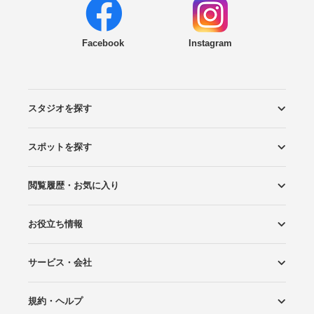
Facebook
Instagram
スタジオを探す
スポットを探す
エリアから探す
こだわりから探す
NEW PHOTO STYLE
プランから探す
フォトタイプ診断
フォトグラファーから探す
国内リゾートから探す
閲覧履歴・お気に入り
ロケーションから探す
スタジオから探す
お役立ち情報
閲覧スタジオ
お気に入り
サービス・会社
Wedding Photo マガジン
はじめてガイド
規約・ヘルプ
Photoraitとは
スタジオの掲載について
お問い合わせ
運営会社
サイトマップ