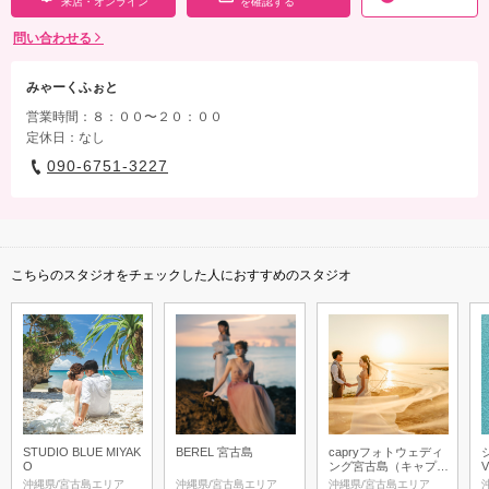
来店・オンライン
を確認する
問い合わせる
みゃーくふぉと
営業時間：８：００〜２０：００
定休日：なし
090-6751-3227
こちらのスタジオをチェックした人におすすめのスタジオ
STUDIO BLUE MIYAK
BEREL 宮古島
capryフォトウェディ
O
ング宮古島（キャプリ
V
ィフォトウェディング
沖縄県/宮古島エリア
沖縄県/宮古島エリア
沖縄県/宮古島エリア