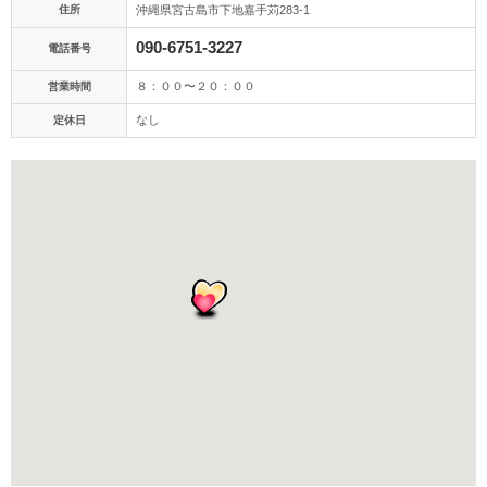
アクセス/TEL
スタジオトップ
住所
沖縄県宮古島市下地嘉手苅283-1
090-6751-3227
電話番号
８：００〜２０：００
営業時間
なし
定休日