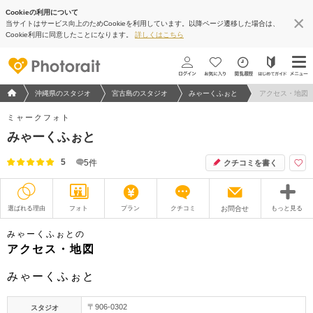
Cookieの利用について
当サイトはサービス向上のためCookieを利用しています。以降ページ遷移した場合は、
地図アプリで見る
Cookie利用に同意したことになります。
詳しくはこちら
フォトウエディング/結婚写真のPhotorait ホーム
沖縄県のスタジオ
宮古島のスタジオ
みゃーくふぉと
アクセス・地図
ミャークフォト
みゃーくふぉと
5
5
件
クチコミを書く
選ばれる理由
フォト
プラン
クチコミ
お問合せ
もっと見る
撮影レポート
フォトグラファー
みゃーくふぉとの
アクセス・地図
衣装
ムービー
みゃーくふぉと
オプション
ブログ
〒906-0302
スタジオ