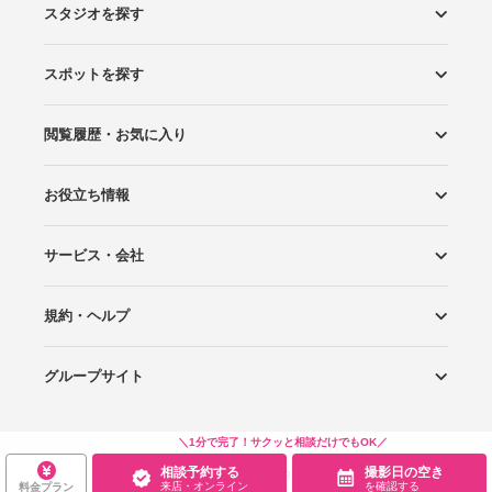
スタジオを探す
スポットを探す
エリアから探す
こだわりから探す
NEW PHOTO STYLE
プランから探す
フォトタイプ診断
フォトグラファーから探す
国内リゾートから探す
閲覧履歴・お気に入り
ロケーションから探す
スタジオから探す
お役立ち情報
閲覧スタジオ
お気に入り
サービス・会社
Wedding Photo マガジン
はじめてガイド
規約・ヘルプ
Photoraitとは
スタジオの掲載について
お問い合わせ
運営会社
サイトマップ
グループサイト
プライバシーポリシー
利用規約
ヘルプ
Wedding Park
Wedding Park 海外
Ringraph
＼1分で完了！サクッと相談だけでもOK／
相談予約する
撮影日の空き
Copyright
©
WEDDING PARK CO.,LTD.
来店・オンライン
を確認する
料金プラン