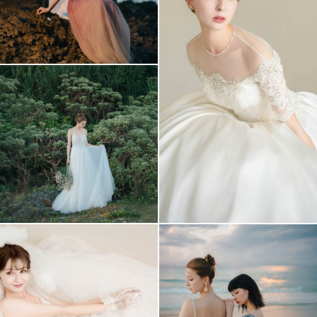
アクセス/TEL
スタジオトップ
こだわりポイント
豊富なドレス
衣装追加無料
子供用の衣装
チャペルでの撮影
動画の作成
自慢の修正技術
持ち込み衣装
衣装の試着
ドローン撮影
家族・友人と撮影