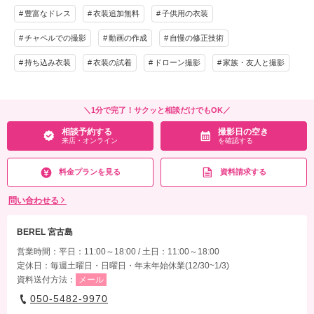
豊富なドレス
衣装追加無料
子供用の衣装
チャペルでの撮影
動画の作成
自慢の修正技術
持ち込み衣装
衣装の試着
ドローン撮影
家族・友人と撮影
＼1分で完了！サクッと相談だけでもOK／
相談予約する
撮影日の空き
来店・オンライン
を確認する
料金プランを見る
資料請求する
問い合わせる
BEREL 宮古島
営業時間：平日：11:00～18:00 / 土日：11:00～18:00
定休日：毎週土曜日・日曜日・年末年始休業(12/30~1/3)
資料送付方法：
メール
050-5482-9970