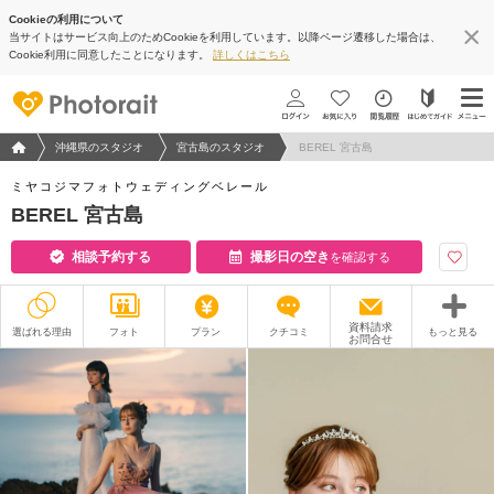
Cookieの利用について
当サイトはサービス向上のためCookieを利用しています。以降ページ遷移した場合は、
Cookie利用に同意したことになります。
詳しくはこちら
フォトウエディング/結婚写真のPhotorait ホーム
沖縄県のスタジオ
宮古島のスタジオ
BEREL 宮古島
ミヤコジマフォトウェディングベレール
BEREL 宮古島
相談予約する
撮影日の空き
を確認する
資料請求
選ばれる理由
フォト
プラン
クチコミ
もっと見る
お問合せ
撮影レポート
フォトグラファー
衣装
ムービー
オプション
ブログ