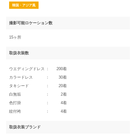
韓国・アジア風
撮影可能ロケーション数
15ヶ所
取扱衣裝数
ウエディングドレス
200着
カラードレス
30着
タキシード
20着
白無垢
2着
色打掛
4着
紋付袴
4着
取扱衣装ブランド