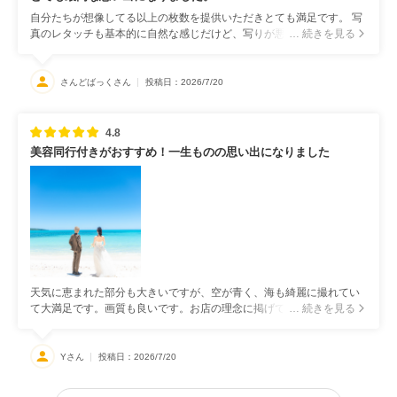
自分たちが想像してる以上の枚数を提供いただきとても満足です。 写
真のレタッチも基本的に自然な感じだけど、写りが悪い感じがなく、
… 続きを見る
構図も何パターンもレパートリーを持って提供してくださいました。
宮古島ならではの構図を入れて欲しい。という要望にもしっかりと答
えていただき、この点も満足でした。
さんどばっくさん
投稿日：2026/7/20
4.8
美容同行付きがおすすめ！一生ものの思い出になりました
天気に恵まれた部分も大きいですが、空が青く、海も綺麗に撮れてい
て大満足です。画質も良いです。お店の理念に掲げてくださっていた
… 続きを見る
通り、2人の自然な笑顔を引き出した写真が詰まっていて、写真を見る
度に、撮影当日の楽しかった思い出に浸っています。
Yさん
投稿日：2026/7/20