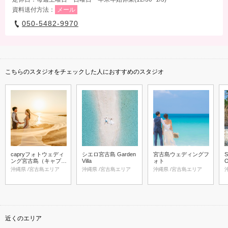
資料送付方法：
メール
050-5482-9970
こちらのスタジオをチェックした人におすすめのスタジオ
capryフォトウェディ
シエロ宮古島 Garden
宮古島ウェディングフ
S
ング宮古島（キャプリ
Villa
ォト
ィフォトウェディング
沖縄県 /宮古島エリア
沖縄県 /宮古島エリア
沖縄県 /宮古島エリア
宮古島）
近くのエリア