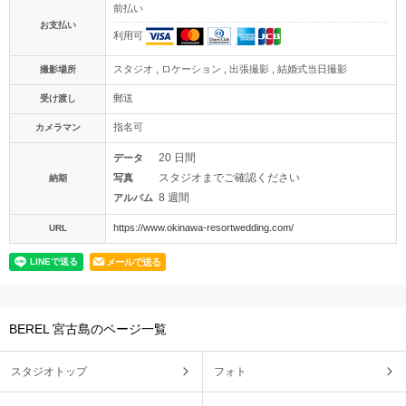
前払い
お支払い
利用可
スタジオ , ロケーション , 出張撮影 , 結婚式当日撮影
撮影場所
郵送
受け渡し
指名可
カメラマン
20 日間
データ
スタジオまでご確認ください
写真
納期
8 週間
アルバム
https://www.okinawa-resortwedding.com/
URL
メールで送る
BEREL 宮古島のページ一覧
スタジオトップ
フォト