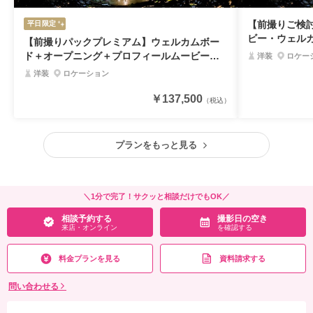
【前撮りご検
平日限定
ビー・ウェル
【前撮りパックプレミアム】ウェルカムボー
ド＋オープニング＋プロフィールムービー付
洋装
ロケー
き特別プラン
洋装
ロケーション
￥137,500
（税込）
プランをもっと見る
＼1分で完了！サクッと相談だけでもOK／
相談予約する
撮影日の空き
来店・オンライン
を確認する
料金プランを見る
資料請求する
問い合わせる