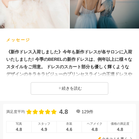
メッセージ
《新作ドレス入荷しました》今年も新作ドレスが各サロンに入荷
いたしました! 今季のBERELの新作ドレスは、例年以上に様々な
スタイルをご用意。 ドレスのスカート部分も優しく輝くような
デザインのキラキラビジューのプリンセスラインの王道ドレスや
ドレスの中に埋もれたくなるようなふんわりチュールのAライン
続きを読む
ドレス、 大人可愛いマーメイドラインのドレスもシンプルなデ
ザインから、繊細なビーズやビジューがついたリュクスドレスな
ど沢山のデザインをご用意いたしました。 チャペルやビーチ...お
4.8
気に入りのドレスで素敵なウェディングをお迎えください。
129
件
満足度平均
写真
スタッフ
衣装
ヘアメイク
価格の満足度
4.8
4.9
4.6
4.8
4.8
クチコミを書く