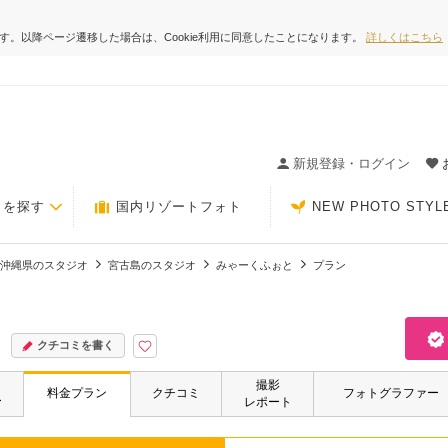
ます。以降ページ遷移した場合は、Cookie利用に同意したことになります。
詳しくはこちら
ィングの決め手が見つかるクチコミサイト-Photorait
新規登録・ログイン
トを探す
国内リゾートフォト
NEW PHOTO STYL
沖縄県のスタジオ
宮古島のスタジオ
みゃーくふぉと
プラン
クチコミを書く
撮影
・
料金プラン
クチコミ
フォトグラファー
ー
レポート