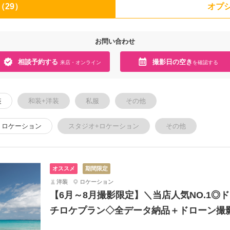
（29）
オプシ
お問い合わせ
相談予約する
撮影日の空き
来店・オンライン
を確認する
装
和装+洋装
私服
その他
ロケーション
スタジオ+ロケーション
その他
オススメ
期間限定
洋装
ロケーション
【6月～8月撮影限定】＼当店人気NO.1◎
チロケプラン◇全データ納品＋ドローン撮