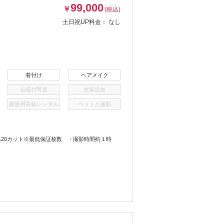
99,000
￥
(税込)
土日祝UP料金：
なし
着付け
ヘアメイク
台紙付写真
衣装追加
家族用衣装レンタル
ペットと撮影
20カット※最低保証枚数 ・撮影時間約１時