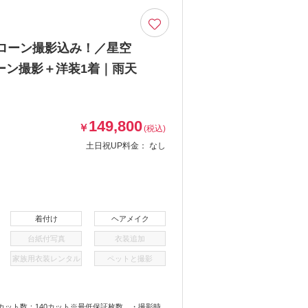
ローン撮影込み！／星空
ーン撮影＋洋装1着｜雨天
149,800
￥
(税込)
土日祝UP料金：
なし
着付け
ヘアメイク
台紙付写真
衣装追加
家族用衣装レンタル
ペットと撮影
ット数：140カット※最低保証枚数 ・撮影時