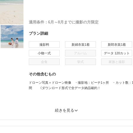
適用条件：
6月～8月までに撮影の方限定
プラン詳細
撮影料
新婦衣装1着
新郎衣装1着
小物一式
アルバム
データ 120カット
会食
挙式
家族と撮影
その他含むもの
ドローン写真＋ドローン映像 ・撮影地：ビーチ1ヶ所 ・カット数：1
間 《ダウンロード形式で全データ納品確約！
続きを見る