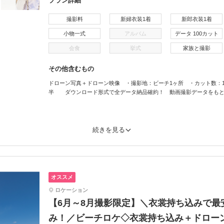
プラン詳細
撮影料
新婦衣装1着
新郎衣装1着
小物一式
アルバム
データ 100カット
会食
挙式
家族と撮影
その他含むもの
ドローン写真＋ドローン映像 ・撮影地：ビーチ1ヶ所 ・カット数：1
半 ダウンロード形式で全データ納品確約！ 動画撮影データをもと
続きを見る
オススメ
ロケーション
【6月～8月撮影限定】＼衣裳持ち込みで最
み！／ビーチロケ◇衣裳持ち込み＋ドロー