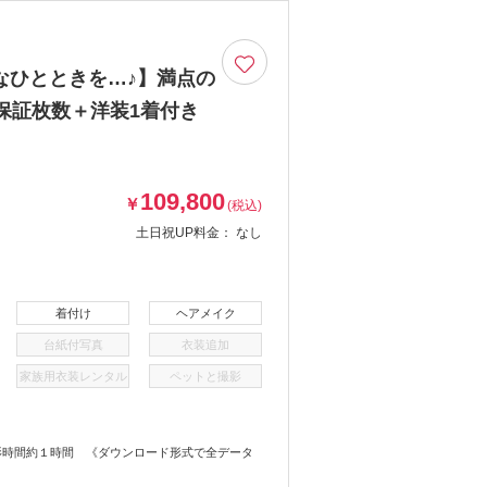
なひとときを…♪】満点の
保証枚数＋洋装1着付き
109,800
￥
(税込)
土日祝UP料金：
なし
着付け
ヘアメイク
台紙付写真
衣装追加
家族用衣装レンタル
ペットと撮影
影時間約１時間 《ダウンロード形式で全データ