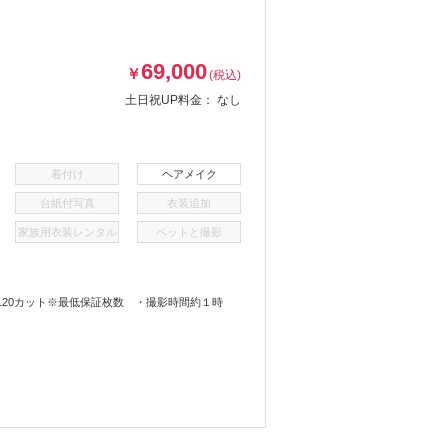
69,000
￥
(税込)
土日祝UP料金：
なし
着付け
ヘアメイク
台紙付写真
衣装追加
家族用衣装レンタル
ペットと撮影
20カット※最低保証枚数 ・撮影時間約１時