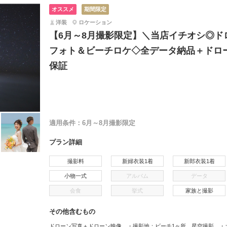
オススメ
期間限定
洋装
ロケーション
【6月～8月撮影限定】＼当店イチオシ◎ド
フォト＆ビーチロケ◇全データ納品＋ドロ
保証
適用条件：
6月～8月撮影限定
プラン詳細
撮影料
新婦衣装1着
新郎衣装1着
小物一式
アルバム
データ
会食
挙式
家族と撮影
その他含むもの
ドローン写真＋ドローン映像 ・撮影地：ビーチ1ヶ所、星空撮影 ・カ