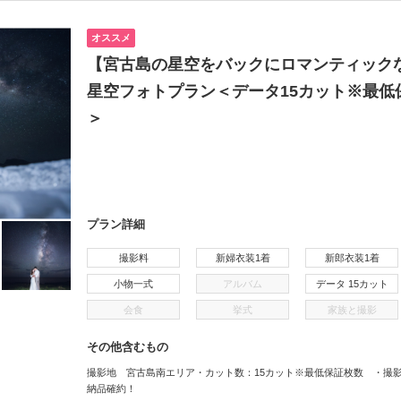
オススメ
【宮古島の星空をバックにロマンティック
星空フォトプラン＜データ15カット※最低
＞
プラン詳細
撮影料
新婦衣装1着
新郎衣装1着
小物一式
アルバム
データ 15カット
会食
挙式
家族と撮影
その他含むもの
撮影地 宮古島南エリア・カット数：15カット※最低保証枚数 ・撮
納品確約！