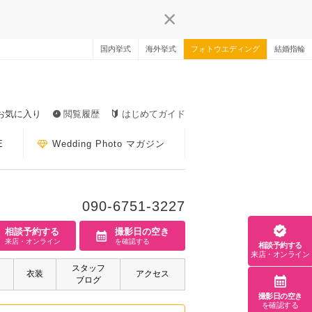
国内挙式
海外挙式
フォトウエディング
結婚指輪
お気に入り
閲覧履歴
はじめてガイド
E
Wedding Photo マガジン
090-6751-3227
相談予約する
撮影日の空き
来店・オンライン
を確認する
相談予約する
来店・オンライン
スタッフ
衣装
アクセス
ブログ
撮影日の空き
を確認する