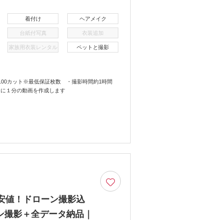
着付け
ヘアメイク
台紙付写真
衣装追加
家族用衣装レンタル
ペットと撮影
00カット※最低保証枚数 ・撮影時間約1時間
に１分の動画を作成します
安値！ドローン撮影込
ン撮影＋全データ納品｜