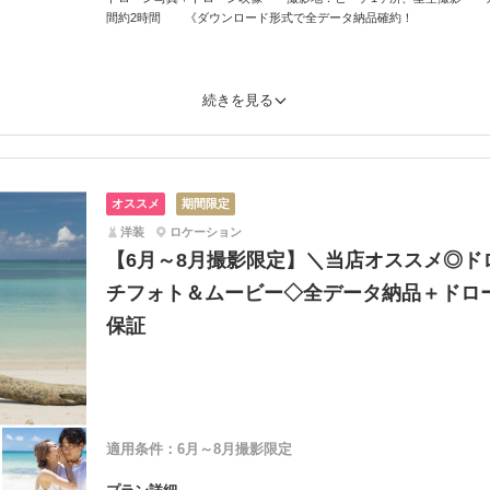
間約2時間 《ダウンロード形式で全データ納品確約！
続きを見る
オススメ
期間限定
洋装
ロケーション
【6月～8月撮影限定】＼当店オススメ◎ド
チフォト＆ムービー◇全データ納品＋ドロ
保証
適用条件：
6月～8月撮影限定