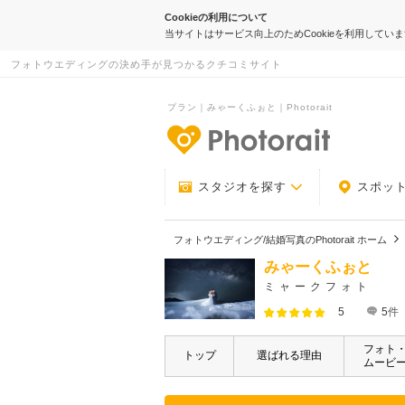
Cookieの利用について
当サイトはサービス向上のためCookieを利用してい
フォトウエディングの決め手が見つかるクチコミサイト
プラン｜みゃーくふぉと｜Photorait
-フォトウエデ
スタジオを探す
スポッ
フォトウエディング/結婚写真のPhotorait ホーム
みゃーくふぉと
ミャークフォト
5
5
件
フォト
トップ
選ばれる理由
ムービ