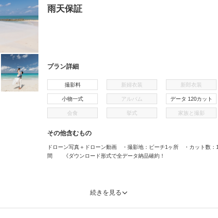
雨天保証
プラン詳細
撮影料
新婦衣装
新郎衣装
小物一式
アルバム
データ 120カット
会食
挙式
家族と撮影
その他含むもの
ドローン写真＋ドローン動画 ・撮影地：ビーチ1ヶ所 ・カット数：1
間 《ダウンロード形式で全データ納品確約！
続きを見る