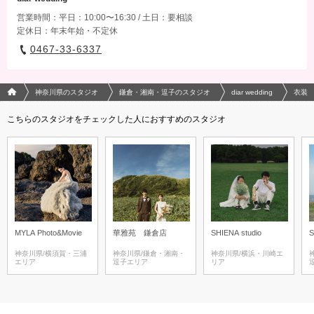
営業時間：平日：10:00〜16:30 / 土日：要相談
定休日：年末年始・不定休
0467-33-6337
フォトウエディング/結婚写真のPhotorait ホーム
神奈川県のスタジオ
鎌倉・湘南・逗子のスタジオ
diar wedding
衣装
こちらのスタジオをチェックした人におすすめのスタジオ
MYLA Photo&Movie
華雅苑 鎌倉店
SHIENA studio
S
神奈川県/横須賀・三浦
神奈川県/鎌倉・湘南・
神奈川県/横浜・川崎エ
エリア
逗子エリア
リア