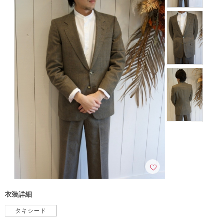
こだわりポイント
海での撮影
ペットと撮影
動画の作成
衣装追加無料
家族・友人と撮影
神社・寺院での撮影
人気スポットでの撮影
衣装詳細
持ち込み衣装
豊富なドレス
ドローン撮影
豊富な色打掛・着物
タキシード
ヘアメイクリハーサル