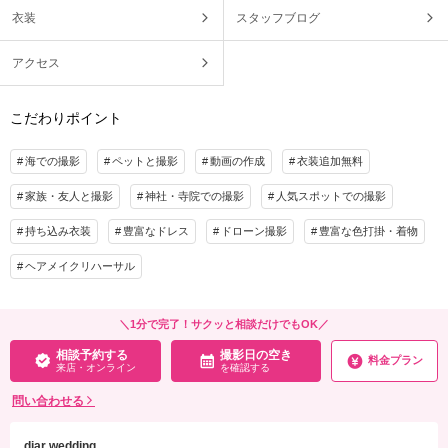
衣装
スタッフブログ
アクセス
こだわりポイント
海での撮影
ペットと撮影
動画の作成
衣装追加無料
家族・友人と撮影
神社・寺院での撮影
人気スポットでの撮影
持ち込み衣装
豊富なドレス
ドローン撮影
豊富な色打掛・着物
ヘアメイクリハーサル
＼1分で完了！サクッと相談だけでもOK／
相談予約する
撮影日の空き
料金プラン
来店・オンライン
を確認する
問い合わせる
diar wedding