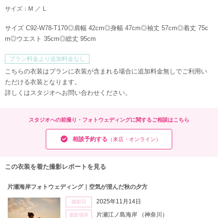
サイズ：
M
L
サイズ C92-W78-T170◎肩幅 42cm◎身幅 47cm◎袖丈 57cm◎着丈 75c
m◎ウエスト 35cm◎総丈 95cm
プラン料金より追加料金なし
こちらの衣装はプランに衣装が含まれる場合に追加料金無しでご利用い
ただける衣装となります。
詳しくはスタジオへお問い合わせください。
スタジオへの前撮り・フォトウェディングに関するご相談はこちら
相談予約する
（来店・オンライン）
この衣装を着た撮影レポートを見る
片瀬海岸フォトウェディング｜空気が澄んだ秋の夕方
2025年11月14日
撮影日
片瀬江ノ島海岸
（神奈川）
撮影場所