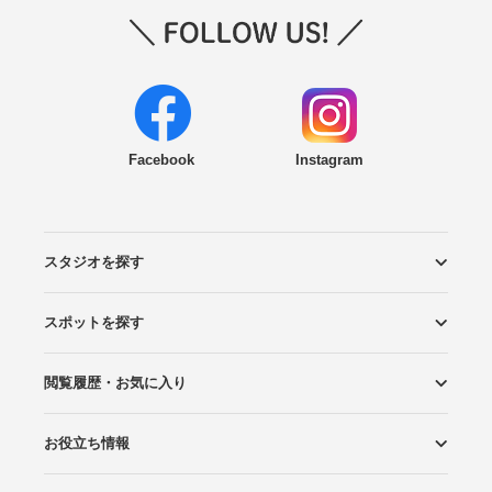
Facebook
Instagram
スタジオを探す
スポットを探す
エリアから探す
こだわりから探す
NEW PHOTO STYLE
プランから探す
フォトタイプ診断
フォトグラファーから探す
国内リゾートから探す
閲覧履歴・お気に入り
ロケーションから探す
スタジオから探す
お役立ち情報
閲覧スタジオ
お気に入り