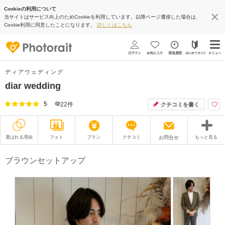
Cookieの利用について
当サイトはサービス向上のためCookieを利用しています。以降ページ遷移した場合は、
Cookie利用に同意したことになります。
詳しくはこちら
ディアウェディング
diar wedding
5
22
件
クチコミを書く
選ばれる理由
フォト
プラン
クチコミ
お問合せ
もっと見る
撮影レポート
フォトグラファー
ブラウンセットアップ
衣装
ムービー
オプション
ブログ
アクセス/TEL
スタジオトップ