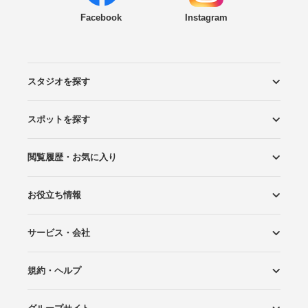
Facebook
Instagram
スタジオを探す
スポットを探す
エリアから探す
こだわりから探す
NEW PHOTO STYLE
プランから探す
フォトタイプ診断
フォトグラファーから探す
国内リゾートから探す
閲覧履歴・お気に入り
ロケーションから探す
スタジオから探す
お役立ち情報
閲覧スタジオ
お気に入り
サービス・会社
Wedding Photo マガジン
はじめてガイド
規約・ヘルプ
Photoraitとは
スタジオの掲載について
お問い合わせ
運営会社
サイトマップ