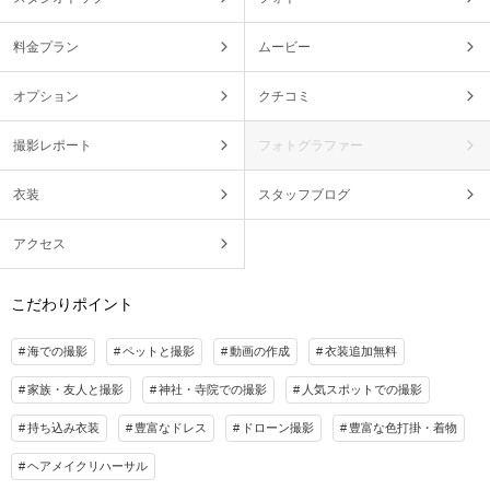
料金プラン
ムービー
オプション
クチコミ
撮影レポート
フォトグラファー
衣装
スタッフブログ
アクセス
こだわりポイント
海での撮影
ペットと撮影
動画の作成
衣装追加無料
家族・友人と撮影
神社・寺院での撮影
人気スポットでの撮影
持ち込み衣装
豊富なドレス
ドローン撮影
豊富な色打掛・着物
ヘアメイクリハーサル