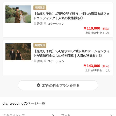
期間限定
【先取り予約】1万円OFFで叶う、憧れの海辺＆緑フォ
トウェディング｜人気の秋撮影も◎
洋装
ロケーション
￥110,000
（税込）
土日祝UP料金： なし
期間限定
【先取り予約】＼4万円OFF／城ヶ島ロケーションフォ
トが追加料金なしの特別価格｜人気の秋撮影も◎
洋装
ロケーション
￥143,000
（税込）
土日祝UP料金： なし
27件の料金プランを見る
diar weddingのページ一覧
スタジオトップ
フォト