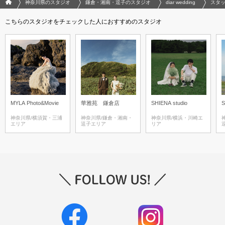
フォトウエディング/結婚写真のPhotorait ホーム
神奈川県のスタジオ
鎌倉・湘南・逗子のスタジオ
diar wedding
スタ
こちらのスタジオをチェックした人におすすめのスタジオ
MYLA Photo&Movie
華雅苑 鎌倉店
SHIENA studio
S
神奈川県/横須賀・三浦
神奈川県/鎌倉・湘南・
神奈川県/横浜・川崎エ
エリア
逗子エリア
リア