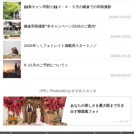
▮▮春キャン早割り▮▮３・４・５月の鎌倉での和装撮影
2026年1月10日
鎌倉和装撮影*冬キャンペーン2026のご案内*
2026年1月3日
2026年＼＼フォトレイト掲載再スタート／／
2026年1月1日
9~11月のご予約について☺︎
2024年8月3日
［PR］Photoraitのおすすめスタジオ
あなたの美しさを最大限まで引き
出す韓国風フォト
東京都