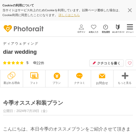
Cookieの利用について
当サイトはサービス向上のためCookieを利用しています。以降ページ遷移した場合は、
Cookie利用に同意したことになります。
詳しくはこちら
ディアウェディング
diar wedding
5
22
件
クチコミを書く
選ばれる理由
フォト
プラン
クチコミ
お問合せ
もっと見る
撮影レポート
フォトグラファー
今季オススメ和装プラン
衣装
ムービー
公開日：2024年7月19日（金）
オプション
ブログ
こんにちは、本日今季のオススメプランをご紹介させて頂きま
アクセス/TEL
スタジオトップ