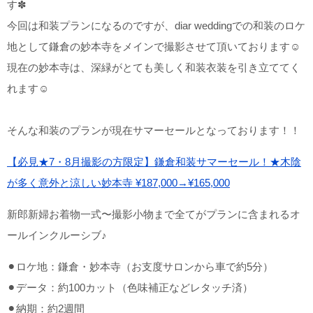
す✽
こだわりポイント
今回は和装プランになるのですが、diar weddingでの和装のロケ
地として鎌倉の妙本寺をメインで撮影させて頂いております☺︎
現在の妙本寺は、深緑がとても美しく和装衣装を引き立ててく
れます☺︎
そんな和装のプランが現在サマーセールとなっております！！
海での撮影
ペットと撮影
【必見★7・8月撮影の方限定】鎌倉和装サマーセール！★木陰
が多く意外と涼しい妙本寺 ¥187,000→¥165,000
新郎新婦お着物一式〜撮影小物まで全てがプランに含まれるオ
ールインクルーシブ♪
動画の作成
衣装追加無料
⚫︎ロケ地：鎌倉・妙本寺（お支度サロンから車で約5分）
家族・友人と撮影
神社・寺院での撮影
人気スポットでの撮影
⚫︎データ：約100カット（色味補正などレタッチ済）
持ち込み衣装
豊富なドレス
ドローン撮影
豊富な色打掛・着物
⚫︎納期：約2週間
ヘアメイクリハーサル