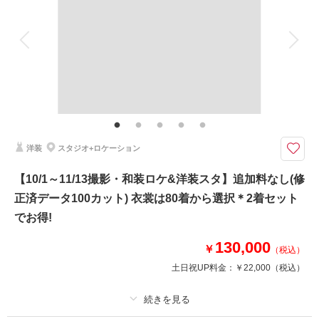
アルバム
データ 210 カット
台紙付写真
衣装追加
会食
挙式
家族と撮影
家族用衣装レンタル
ペットと撮影
相談予約する
撮影日の空き
来店・オンライン
を確認する
その他含むもの
雨天時は安心の日程変更料なし!!AMPM貸切なのでスタジオプランへ変更も
OK!!和装ロケ撮影地⇒偕楽園・常磐神社・筑波山神社・弘道館・七ツ洞公園
よりご提案しております。 その他にも思い出の場所、ご実家で撮影などお
気軽にご相談くださいませ。
洋装
スタジオ+ロケーション
和装も洋装もどちらもロケーション撮影ができて差額無でご利用いただける
【10/1～11/13撮影・和装ロケ&洋装スタ】追加料なし(修
充実・安心・満足の人気プランです♪他社様のプラン内容と比較を
正済データ100カット) 衣裳は80着から選択＊2着セット
☆プランには下記含まれます☆
でお得!
・ドレス1着 タキシード1着
・白無垢or色打掛1着 紋付羽織袴1着
130,000
￥
（税込）
※衣裳差額設定なし
土日祝UP料金：
￥22,000
（税込）
・新婦ヘアメイク着付け
・写真データ210カット