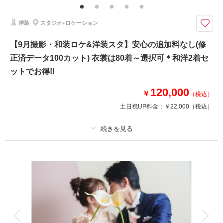
相談予約する
撮影日の空き
よりご提案しております。 その他にも思い出の場所、ご実家で撮影などお
来店・オンライン
を確認する
気軽にご相談くださいませ。
洋装
スタジオ+ロケーション
華雅苑水戸店の基本プランには追加料なく、必要なアイテムは全て含まれて
【9月撮影・和装ロケ&洋装スタ】安心の追加料なし(修
おります。是非、他社様のプラン内容と、よく比較してください♪
正済データ100カット) 衣裳は80着～選択可＊和洋2着セ
➡➡➡口コミ必見です！！
洋装撮影スタート！
ットでお得!!
洋装 ドレス1着 タキシード1着
120,000
￥
（税込）
和装 白無垢or色打掛1着 紋付羽織袴1着
土日祝UP料金：
￥22,000
（税込）
※衣裳差額が発生することはございません
美容 新婦ヘアメイク着付け
写真 データ210カット
♡撮影小物も無料で使用可能です♡
プラン詳細
撮影料
新婦衣装2着
新郎衣装2着
このプランで撮影可能な撮影レポート
着付け
ヘアメイク
小物一式
撮影日：
2025年6月23日
撮影場所：
偕楽園&海
（茨城）
アルバム
データ 100 カット
台紙付写真
衣装追加
会食
挙式
家族と撮影
家族用衣装レンタル
ペットと撮影