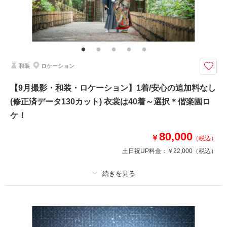
撮影場所：
偕楽園＆海
（茨城）
その他含むもの
ウェルカムボードやアルバムなどの商品は最安値4,000円～最高値35,000円
までのオプション商品ご準備あり。詳しくはオプションページよりご覧くだ
さいませ。どんなことでもお気軽にお問い合わせくださいませ♪ご利用いた
だいたカップル様からの口コミは必見です♪♪
相談予約する
撮影日の空き
和装
ロケーション
来店・オンライン
を確認する
MOVIE専任担当者とのお打ち合わせも可能。お二人のイメージをお伺いさ
【9月撮影・和装・ロケーション】1着/安心の追加料なし
せていただき最良のプランニングを♪気軽に問合せくださいませ
(修正済データ130カット) 衣裳は40着～選択＊偕楽園ロ
＊フォト＆ムービー新プラン＊
写真前撮と披露宴中の上映オープニングムービーとしてご利用いただけるプ
ケ！
ランです♪
写真データは130カット納品。新郎新婦様の衣裳は差額無で着用できる他、
80,000
￥
（税込）
美容一式/衣装小物/撮影アイテム。移動費なども全て込々の安心充実プラン
土日祝UP料金：
￥22,000
（税込）
です♪
このプランで撮影可能な撮影レポート
プラン詳細
撮影日：
2026年3月13日
撮影場所：
偕楽園
（茨城）
撮影料
新婦衣装1着
新郎衣装1着
着付け
ヘアメイク
小物一式