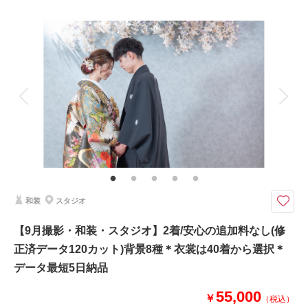
プラン詳細
撮影料
新婦衣装1着
新郎衣装1着
このプランで撮影可能な撮影レポート
着付け
ヘアメイク
小物一式
撮影日：
2024年10月19日
アルバム
データ 230 カット
台紙付写真
撮影場所：
スタジオ
（茨城）
衣装追加
会食
挙式
家族と撮影
家族用衣装レンタル
ペットと撮影
その他含むもの
相談予約する
撮影日の空き
雨天時は安心の日程変更料なし!!AMPM貸切なのでスタジオプランへ変更も
来店・オンライン
を確認する
OK!!和装ロケ撮影地⇒偕楽園・常磐神社・筑波山神社・弘道館・七ツ洞公園
よりご提案しております。 その他にも思い出の場所、ご実家で撮影などお
気軽にご相談くださいませ。
和装
スタジオ
華雅苑水戸店の基本プランには追加料なく、必要なアイテムは全て含まれて
【9月撮影・和装・スタジオ】2着/安心の追加料なし(修
おります。是非、他社様のプラン内容と、よく比較してください♪
正済データ120カット)背景8種＊衣裳は40着から選択＊
➡➡➡口コミ必見です！！
和装 白無垢or色打掛2着 紋付羽織袴1着
データ最短5日納品
※衣裳差額が発生することはございません
美容 新婦ヘアメイク着付け
55,000
￥
（税込）
※洋髪orかつらからセレクト可能