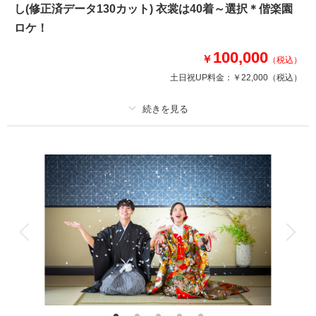
し(修正済データ130カット) 衣裳は40着～選択＊偕楽園
➡➡➡口コミ必見です！！
洋装 ドレス1着タキシード1着
ロケ！
和装 白無垢or色打掛1着 紋付羽織袴1着
※衣裳差額が発生することはございません
100,000
￥
（税込）
美容 新婦ヘアメイク着付
土日祝UP料金：
￥22,000
（税込）
※洋髪orかつらからセレクト可
写真 データ120カット
♡撮影小物も無料使用可♡
プラン詳細
このプランで撮影可能な撮影レポート
撮影料
新婦衣装1着
新郎衣装1着
撮影日：
2025年2月16日
着付け
ヘアメイク
小物一式
撮影場所：
スタジオ
（茨城）
アルバム
データ 130 カット
台紙付写真
衣装追加
会食
挙式
家族と撮影
家族用衣装レンタル
ペットと撮影
相談予約する
撮影日の空き
その他含むもの
来店・オンライン
を確認する
雨天時は安心の日程変更料なし!!AMPM貸切なのでスタジオプランへ変更も
OK!!和装ロケ撮影地⇒偕楽園・常磐神社・筑波山神社・弘道館・七ツ洞公園