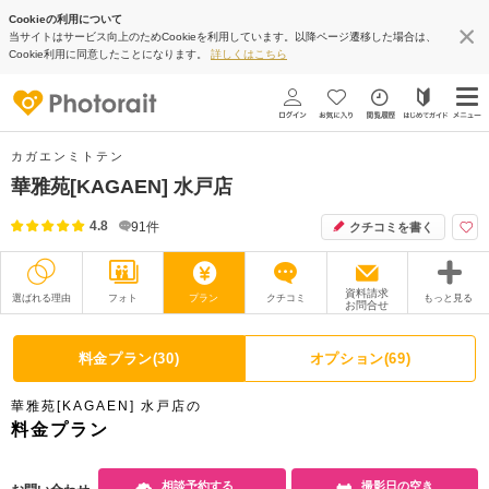
Cookieの利用について
当サイトはサービス向上のためCookieを利用しています。以降ページ遷移した場合は、
Cookie利用に同意したことになります。
詳しくはこちら
カガエンミトテン
華雅苑[KAGAEN] 水戸店
4.8
91
件
クチコミを書く
資料請求
選ばれる理由
フォト
プラン
クチコミ
もっと見る
お問合せ
撮影レポート
フォトグラファー
料金プラン(30)
オプション(69)
衣装
ムービー
華雅苑[KAGAEN] 水戸店の
オプション
ブログ
料金プラン
アクセス/TEL
スタジオトップ
相談予約する
撮影日の空き