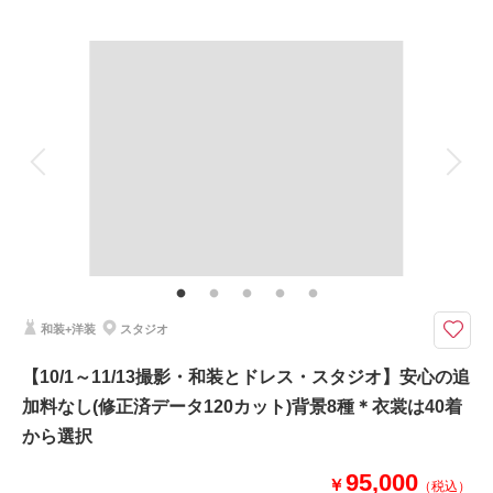
プラン詳細
・移動費/申請料も含みます
撮影料
新婦衣装2着
新郎衣装2着
◎ドローンオープニングムービー撮影も承り中です◎
着付け
ヘアメイク
小物一式
アルバム
データ 100 カット
台紙付写真
このプランで撮影可能な撮影レポート
衣装追加
会食
挙式
家族と撮影
撮影日：
家族用衣装レンタル
2026年3月11日
ペットと撮影
撮影場所：
偕楽園＆海
（茨城）
その他含むもの
雨天時は安心の日程変更料なし!!AMPM貸切なのでスタジオプランへ変更も
OK!!和装ロケ撮影地⇒偕楽園・常磐神社・筑波山神社・弘道館・七ツ洞公園
よりご提案しております。 その他にも思い出の場所、ご実家で撮影などお
気軽にご相談くださいませ。
相談予約する
撮影日の空き
和装+洋装
スタジオ
来店・オンライン
を確認する
和装も洋装もどちらもロケ&スタ撮影ができて差額無でご利用いただける充
【10/1～11/13撮影・和装とドレス・スタジオ】安心の追
実・安心・満足の人気プランです♪他社様のプラン内容と比較を
加料なし(修正済データ120カット)背景8種＊衣裳は40着
☆プランには下記含まれます☆
から選択
・ドレス1着 タキシード1着
・白無垢or色打掛1着 紋付羽織袴1着
95,000
￥
（税込）