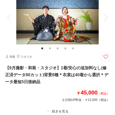
アルバム
データ 130 カット
台紙付写真
衣装追加
会食
挙式
相談予約する
撮影日の空き
家族と撮影
家族用衣装レンタル
ペットと撮影
来店・オンライン
を確認する
その他含むもの
雨天時は安心の日程変更料なし!!AMPM貸切なのでスタジオプランへ変更も
OK!!和装ロケ撮影地⇒偕楽園・常磐神社・筑波山神社・弘道館・七ツ洞公園
よりご提案しております。 その他にも思い出の場所、ご実家で撮影などお
気軽にご相談くださいませ。
和装
スタジオ
華雅苑水戸店の基本プランには追加料なく、必要なアイテムは全て含まれて
【9月撮影・和装・スタジオ】1着/安心の追加料なし(修
おります。是非、他社様のプラン内容と、よく比較してください♪
正済データ80カット)背景8種＊衣裳は40着から選択＊デ
和装 白無垢or色打掛1着 紋付羽織袴1着
美容 新婦ヘアメイク着付け
ータ最短5日後納品
※洋髪orかつらからセレクト可能
写真 写真データ130カット
45,000
￥
（税込）
♡ブーケ/ガーランド等の撮影小物も無料
土日祝UP料金：
￥22,000
（税込）
このプランで撮影可能な撮影レポート