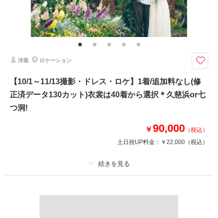
相談予約する
撮影日の空き
その他含むもの
来店・オンライン
を確認する
ウェルカムボードやアルバムなどの商品は最安値4,000円～最高値35,000円
までのオプション商品ご準備あり。詳しくはオプションページよりご覧くだ
さいませ。どんなことでもお気軽にお問い合わせくださいませ♪ご利用いた
だいたカップル様からの口コミは必見です♪♪
洋装
ロケーション
天候も料金も安心/選べるブースでスタジオ撮影♡ 夏・冬シーズンは特に
【10/1～11/13撮影・ドレス・ロケ】1着/追加料なし(修
おすすめ ☆ご披露宴予定のお客様の前撮りとしても人気プラン☆
正済データ130カット)衣裳は40着から選択＊久慈浜or七
オープン3年目を迎えるにあたり今まで以上にお得な特典をご用意♪
つ洞!
☆プランには下記が含まれます☆
・白無垢or色打掛1着 紋付羽織袴1着
90,000
￥
（税込）
※衣裳は差額設定なし
土日祝UP料金：
￥22,000
（税込）
・新婦ヘアメイク着付け
・写真データ80カット
・移動費/申請料も含みます
・撮影小物も多数
プラン詳細
撮影料
新婦衣装1着
新郎衣装1着
このプランで撮影可能な撮影レポート
着付け
ヘアメイク
小物一式
撮影日：
2025年4月28日