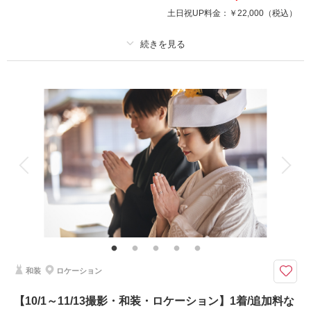
※衣裳差額設定なし
土日祝UP料金：
￥22,000
（税込）
・新婦ヘアメイク着付け
・写真データ100カット
プラン詳細
・移動費/申請料も含みます
撮影料
新婦衣装1着
新郎衣装1着
◎ドローンオープニングムービー撮影も承り中です◎
着付け
ヘアメイク
小物一式
アルバム
データ 120 カット
台紙付写真
このプランで撮影可能な撮影レポート
衣装追加
会食
挙式
家族と撮影
撮影日：
家族用衣装レンタル
2025年7月28日
ペットと撮影
撮影場所：
偕楽園&スタジオ
（茨城）
その他含むもの
ウェルカムボードやアルバムなどの商品は最安値4,000円～最高値35,000円
までのオプション商品ご準備あり。詳しくはオプションページよりご覧くだ
さいませ。どんなことでもお気軽にお問い合わせくださいませ♪ご利用いた
だいたカップル様からの口コミは必見です♪♪
相談予約する
撮影日の空き
和装
ロケーション
来店・オンライン
を確認する
天候も料金も安心/選べるブースでスタジオ撮影♡ 夏・冬シーズンは特に
【10/1～11/13撮影・和装・ロケーション】1着/追加料な
おすすめ ☆ご披露宴予定のお客様の前撮りとしても人気プラン☆