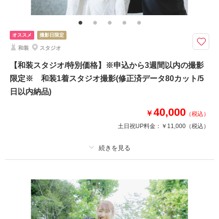
その他含むもの
雨天時は安心の日程変更料なし!!AMPM貸切なのでスタジオプランへ変更も
OK!!和装ロケ撮影地⇒偕楽園・常磐神社・筑波山神社・弘道館・七ツ洞公園
オススメ
撮影日限定
よりご提案しております。 その他にも思い出の場所、ご実家で撮影などお
気軽にご相談くださいませ。
和装
スタジオ
華雅苑水戸店の基本プランには追加料なく、必要なアイテムは全て含まれて
【和装スタジオ/特別価格】※申込から3週間以内の撮影
おります。是非、他社様のプラン内容と、よく比較してください♪
限定※ 和装1着スタジオ撮影(修正済データ80カット/5
➡➡➡口コミ必見です！！
日以内納品)
和装 白無垢or色打掛1着 紋付羽織袴1着
※衣裳差額が発生することはございません
40,000
￥
（税込）
美容 新婦ヘアメイク着付け
土日祝UP料金：
￥11,000
（税込）
※洋髪orかつらからセレクト可能
写真 写真データ130カット
♡ブーケ/ガーランド等の撮影小物も無料で使用可♡
適用条件：
初回申し込み者限定//直前割引キャンペーン！！限られた日程でのご案
内となります！
このプランで撮影可能な撮影レポート
プラン詳細
撮影日：
2026年2月28日
撮影料
新婦衣装1着
新郎衣装1着
撮影場所：
偕楽園
（茨城）
着付け
ヘアメイク
小物一式