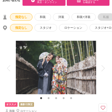
お問い合わせ
来店・オンライン
を確認する
こだわりポイント
指定なし
和装
洋装
和装+洋装
私服
指定なし
スタジオ
ロケーション
スタジオ+
3万円以下のプラン
豊富な色打掛・着物
海での撮影
人気スポットでの撮影
スタジオでの撮影
庭園での撮影
動画の作成
衣装追加無料
衣装の試着
ドローン撮影
チャペルでの撮影
オススメ
撮影日限定
神社・寺院での撮影
和装
ロケーション