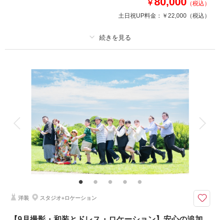
80,000
￥
（税込）
美容 新婦ヘアメイク着付け
土日祝UP料金：
￥22,000
（税込）
※洋髪orかつらからセレクト可能
写真 写真データ80カット
♡ブーケ/ガーランド等の撮影小物も無料で使用可♡
プラン詳細
このプランで撮影可能な撮影レポート
撮影料
新婦衣装1着
新郎衣装1着
撮影日：
2023年8月17日
着付け
ヘアメイク
小物一式
撮影場所：
スタジオ
（茨城）
アルバム
データ 130 カット
台紙付写真
衣装追加
会食
挙式
家族と撮影
家族用衣装レンタル
ペットと撮影
相談予約する
撮影日の空き
その他含むもの
来店・オンライン
を確認する
雨天時は安心の日程変更料なし!!AMPM貸切なのでスタジオプランへ変更も
OK!!和装ロケ撮影地⇒偕楽園・常磐神社・筑波山神社・弘道館・七ツ洞公園
よりご提案しております。 その他にも思い出の場所、ご実家で撮影などお
気軽にご相談くださいませ。
洋装
スタジオ+ロケーション
華雅苑水戸店の基本プランには追加料なく、必要なアイテムは全て含まれて
【9月撮影・和装とドレス・ロケーション】安心の追加
おります。是非、他社様のプラン内容と、よく比較してください♪