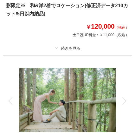
☆夏の暑さ対策/季節限定プラン登場☆
影限定※ 和&洋2着でロケーション(修正済データ210カ
衣装一着でロケ&スタジオ撮影が楽しめます♪
ット/5日以内納品)
ロケ地：日本三名園/偕楽園
衣装：白無垢or色打掛1着 紋付羽織袴1着
120,000
￥
美容：新婦ヘアメイク着付け
（税込）
※洋髪orかつらからセレクト
土日祝UP料金：
￥11,000
（税込）
写真：修正済データ100カット
このプランで撮影可能な撮影レポート
プラン詳細
撮影日：
2025年3月14日
撮影料
新婦衣装2着
新郎衣装2着
撮影場所：
偕楽園&スタジオ
（茨城）
着付け
ヘアメイク
小物一式
アルバム
データ 210 カット
台紙付写真
衣装追加
会食
挙式
家族と撮影
家族用衣装レンタル
ペットと撮影
相談予約する
撮影日の空き
来店・オンライン
を確認する
その他含むもの
ウェルカムボードやアルバムなどの商品は最安値4,000円～最高値35,000円
までのオプション商品ご準備あり。詳しくはオプションページよりご覧くだ