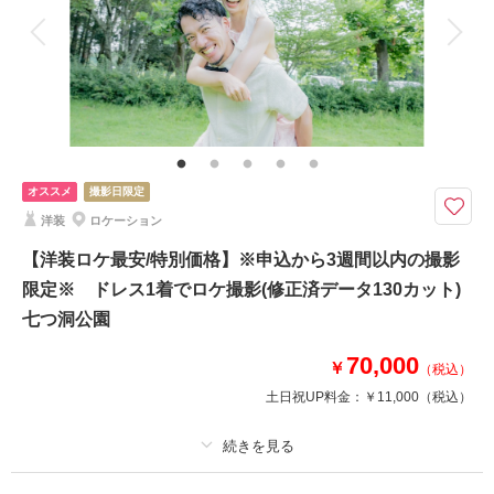
アルバム
データ 80 カット
台紙付写真
衣装追加
会食
挙式
家族と撮影
家族用衣装レンタル
ペットと撮影
相談予約する
撮影日の空き
来店・オンライン
を確認する
その他含むもの
ウェルカムボードやアルバムなどの商品は最安値4,000円～最高値35,000円
までのオプション商品ご準備あり。詳しくはオプションページよりご覧くだ
オススメ
撮影日限定
さいませ。どんなことでもお気軽にお問い合わせくださいませ♪ご利用いた
だいたカップル様からの口コミは必見です♪♪
洋装
ロケーション
天候も料金も安心/選べるブースでスタジオ撮影♡ 夏・冬シーズンは特に
【洋装ロケ最安/特別価格】※申込から3週間以内の撮影
おすすめ ☆ご披露宴予定のお客様の前撮りとしても人気プラン☆
限定※ ドレス1着でロケ撮影(修正済データ130カット)
➡➡➡口コミ必見です！！
七つ洞公園
和装 白無垢or色打掛1着 紋付羽織袴1着
70,000
￥
（税込）
※衣裳差額が発生することはございません
土日祝UP料金：
￥11,000
（税込）
美容 新婦ヘアメイク着付け
※洋髪orかつらからセレクト可能
写真 写真データ80カット
♡ブーケ/ガーランド等の撮影小物も無料で使用可♡
適用条件：
初回申し込み者限定//直前割引キャンペーン！！限られた日程でのご案
内となります！