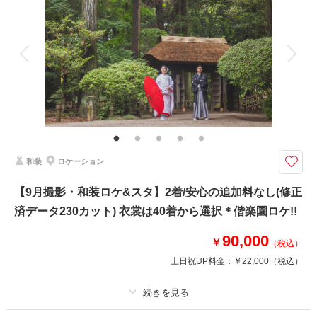
◎ドローンオープニングムービー撮影も承り中です◎
着付け
ヘアメイク
小物一式
アルバム
データ 80 カット
台紙付写真
このプランで撮影可能な撮影レポート
衣装追加
会食
挙式
家族と撮影
撮影日：
家族用衣装レンタル
2026年3月7日
ペットと撮影
撮影場所：
偕楽園&スタジオ
（茨城）
その他含むもの
ウェルカムボードやアルバムなどの商品は最安値4,000円～最高値35,000円
までのオプション商品ご準備あり。詳しくはオプションページよりご覧くだ
さいませ。どんなことでもお気軽にお問い合わせくださいませ♪ご利用いた
だいたカップル様からの口コミは必見です♪♪
相談予約する
撮影日の空き
和装
ロケーション
来店・オンライン
を確認する
天候も料金も安心/選べるブースでスタジオ撮影♡ 夏・冬シーズンは特に
【9月撮影・和装ロケ&スタ】2着/安心の追加料なし(修正
おすすめ ☆ご披露宴予定のお客様の前撮りとしても人気プラン☆
済データ230カット) 衣裳は40着から選択＊偕楽園ロケ!!
➡➡➡華雅苑水戸店をご利用いただいたお客様からの口コミは必見です！！
洋装撮影スタート！
90,000
￥
（税込）
洋装 ドレス1着 タキシード1着
土日祝UP料金：
￥22,000
（税込）
※衣裳差額が発生することはございません
美容 新婦ヘアメイク着付け
写真 データ80カット
♡撮影小物も無料で使用可能です♡