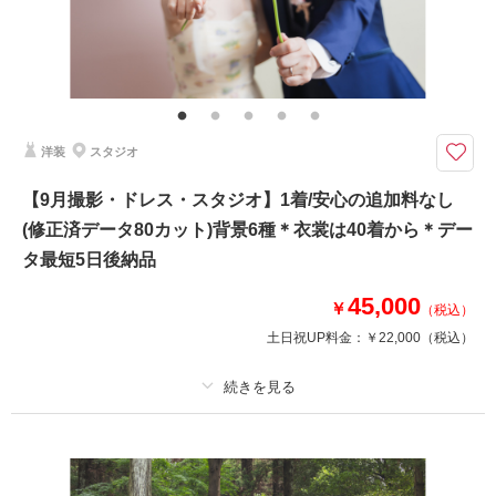
その他含むもの
相談予約する
撮影日の空き
雨天時は安心の日程変更料なし!!AMPM貸切なのでスタジオプランへ変更も
来店・オンライン
を確認する
OK!!和装ロケ撮影地⇒偕楽園・常磐神社・筑波山神社・弘道館・七ツ洞公園
よりご提案しております。 その他にも思い出の場所、ご実家で撮影などお
気軽にご相談くださいませ。
洋装
スタジオ
和装も洋装もどちらもロケ&スタ撮影ができて差額無でご利用いただける充
【9月撮影・ドレス・スタジオ】1着/安心の追加料なし
実・安心・満足の人気プランです♪他社様のプラン内容と比較を
(修正済データ80カット)背景6種＊衣裳は40着から＊デー
☆プランには下記含まれます☆
タ最短5日後納品
・ドレス1着 タキシード1着
・白無垢or色打掛1着 紋付羽織袴1着
45,000
￥
（税込）
※衣裳差額設定なし
土日祝UP料金：
￥22,000
（税込）
・新婦ヘアメイク着付け
・写真データ100カット
プラン詳細
・移動費/申請料も含みます
撮影料
新婦衣装1着
新郎衣装1着