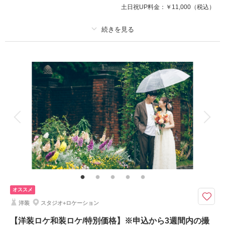
土日祝UP料金：
￥11,000
（税込）
※衣裳差額が発生することはございません
美容 新婦ヘアメイク着付け
写真 データ130カット
♡撮影小物も無料で使用可能です♡
プラン詳細
このプランで撮影可能な撮影レポート
撮影料
新婦衣装2着
新郎衣装1着
着付け
ヘアメイク
小物一式
撮影日：
2025年12月14日
撮影場所：
七ツ洞公園
（茨城）
アルバム
データ 100 カット
台紙付写真
衣装追加
会食
挙式
家族と撮影
家族用衣装レンタル
ペットと撮影
その他含むもの
相談予約する
撮影日の空き
来店・オンライン
を確認する
ウェルカムボードやアルバムなどの商品は最安値4,000円～最高値35,000円
までのオプション商品ご準備あり。詳しくはオプションページよりご覧くだ
さいませ。どんなことでもお気軽にお問い合わせくださいませ♪ご利用いた
だいたカップル様からの口コミは必見です♪♪
オススメ
洋装
スタジオ+ロケーション
ロケーションとスタジオの撮影割合はお客様の希望に併せて!!バリエーショ
ン豊かに♪暑さ対策も♪ロケ場所は一番人気の偕楽園!!
【洋装ロケ和装ロケ/特別価格】※申込から3週間内の撮