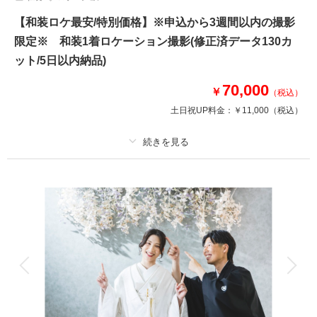
【和装ロケ最安/特別価格】※申込から3週間以内の撮影
限定※ 和装1着ロケーション撮影(修正済データ130カ
ット/5日以内納品)
70,000
￥
（税込）
土日祝UP料金：
￥11,000
（税込）
適用条件：
初回申し込み者限定//直前割引キャンペーン！！限られた日程でのご案
内となります！
プラン詳細
撮影料
新婦衣装1着
新郎衣装1着
着付け
ヘアメイク
小物一式
アルバム
データ 130 カット
台紙付写真
衣装追加
会食
挙式
家族と撮影
家族用衣装レンタル
ペットと撮影