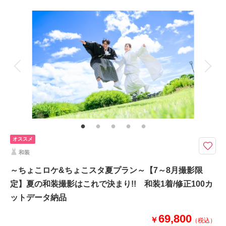
プラン詳細
このプランで撮影可能な撮影レポート
撮影料
新婦衣装1着
新郎衣装1着
撮影日：
2026年2月11日
撮影場所：
スタジオ
（茨城）
着付け
ヘアメイク
小物一式
アルバム
データ 130 カット
台紙付写真
衣装追加
会食
挙式
家族と撮影
家族用衣装レンタル
ペットと撮影
相談予約する
撮影日の空き
来店・オンライン
を確認する
その他含むもの
雨天時は安心の日程変更料なし!!AMPM貸切なのでスタジオプランへ変更も
OK!洋装ロケ撮影地⇒海ロケは県内の久慈浜や高戸小浜にてご提案。市内の
オススメ
七ツ洞公園も新設定!!その他にも思い出の場所、ご実家で撮影などお気軽に
ご相談くださいませ。
和装
華雅苑水戸店の基本プランには追加料なく、必要なアイテムは全て含まれて
～ちょこロケ&ちょこスタ夏プラン～【7～8月撮影限
おります。是非、他社様のプラン内容と、よく比較してください♪
定】夏の和装撮影はこれで決まり!! 和装1着/修正100カ
➡➡➡華雅苑水戸店をご利用いただいたお客様の口コミは必見です！！
ットデータ納品
洋装撮影スタート！
69,800
￥
（税込）
洋装 ドレス1着 タキシード1着