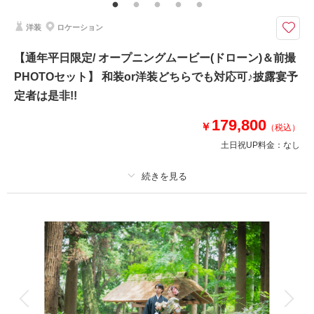
さいませ。どんなことでもお気軽にお問い合わせくださいませ♪ご利用いた
だいたカップル様からの口コミは必見です♪♪
洋装
ロケーション
和装も洋装もどちらもロケーション撮影ができて差額無でご利用いただける
【通年平日限定/ オープニングムービー(ドローン)＆前撮
充実・安心・満足の人気プランです♪他社様のプラン内容と比較を
PHOTOセット】 和装or洋装どちらでも対応可♪披露宴予
☆プランには下記含まれます☆
定者は是非!!
・ドレス1着 タキシード1着
・白無垢or色打掛1着 紋付羽織袴1着
179,800
￥
（税込）
※衣裳差額設定なし
土日祝UP料金：
なし
・新婦ヘアメイク着付け
・写真データ210カット
プラン詳細
・移動費/申請料も含みます
撮影料
新婦衣装1着
新郎衣装1着
◎ドローンオープニングムービー撮影も承り中です◎
着付け
ヘアメイク
小物一式
アルバム
データ 130 カット
台紙付写真
このプランで撮影可能な撮影レポート
衣装追加
会食
挙式
家族と撮影
撮影日：
家族用衣装レンタル
2026年1月15日
ペットと撮影