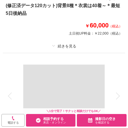
(修正済データ120カット)背景8種＊衣裳は40着～＊最短
➡➡➡口コミ必見です！！
和装 白無垢or色打掛2着 紋付羽織袴1着
5日後納品
※衣裳差額が発生することはございません
美容 新婦ヘアメイク着付け
60,000
￥
（税込）
※洋髪orかつらからセレクト可能
土日祝UP料金：
￥22,000
（税込）
写真 写真データ230カット
♡ブーケ/ガーランド等の撮影小物も無料で使用可♡
このプランで撮影可能な撮影レポート
プラン詳細
撮影日：
2026年1月10日
撮影料
新婦衣装2着
新郎衣装1着
撮影場所：
偕楽園&スタジオ
（茨城）
着付け
ヘアメイク
小物一式
アルバム
データ 120 カット
台紙付写真
衣装追加
会食
挙式
家族と撮影
家族用衣装レンタル
ペットと撮影
相談予約する
撮影日の空き
来店・オンライン
を確認する
その他含むもの
＼1分で完了！サクッと相談だけでもOK／
相談予約する
撮影日の空き
ウェルカムボードやアルバムなどの商品は最安値4,000円～最高値35,000円
来店・オンライン
を確認する
電話する
までのオプション商品ご準備あり。詳しくはオプションページよりご覧くだ