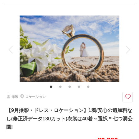
撮影日：
2026年3月14日
プラン詳細
撮影場所：
偕楽園
（茨城）
撮影料
新婦衣装1着
新郎衣装1着
着付け
ヘアメイク
小物一式
アルバム
データ 80 カット
台紙付写真
衣装追加
会食
挙式
相談予約する
撮影日の空き
来店・オンライン
を確認する
家族と撮影
家族用衣装レンタル
ペットと撮影
その他含むもの
ウェルカムボードやアルバムなどの商品は最安値4,000円～最高値35,000円
までのオプション商品ご準備あり。詳しくはオプションページよりご覧くだ
さいませ。どんなことでもお気軽にお問い合わせくださいませ♪ご利用いた
だいたカップル様からの口コミは必見です♪♪
洋装
ロケーション
天候も料金も安心/選べるブースでスタジオ撮影♡ 夏・冬シーズンは特に
【9月撮影・ドレス・ロケーション】1着/安心の追加料な
おすすめ ☆ご披露宴予定のお客様の前撮りとしても人気プラン☆
し(修正済データ130カット)衣裳は40着～選択＊七つ洞公
➡➡➡口コミ必見です！！
園!
和装 白無垢or色打掛1着 紋付羽織袴1着
※衣裳差額が発生することはございません