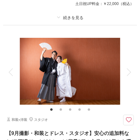
土日祝UP料金：
￥22,000
（税込）
写真 写真データ230カット
♡ブーケ/ガーランド等の撮影小物も無料で使用可♡
このプランで撮影可能な撮影レポート
プラン詳細
撮影日：
2025年9月14日
撮影料
新婦衣装1着
新郎衣装1着
撮影場所：
偕楽園&スタジオ
（茨城）
着付け
ヘアメイク
小物一式
アルバム
データ 120 カット
台紙付写真
衣装追加
会食
挙式
家族と撮影
家族用衣装レンタル
ペットと撮影
相談予約する
撮影日の空き
来店・オンライン
を確認する
その他含むもの
ウェルカムボードやアルバムなどの商品は最安値4,000円～最高値35,000円
までのオプション商品ご準備あり。詳しくはオプションページよりご覧くだ
さいませ。どんなことでもお気軽にお問い合わせくださいませ♪ご利用いた
だいたカップル様からの口コミは必見です♪♪
和装+洋装
スタジオ
天候も料金も安心/選べるブースでスタジオ撮影♡ 夏・冬シーズンは特に
【9月撮影・和装とドレス・スタジオ】安心の追加料な
おすすめ ☆ご披露宴予定のお客様の前撮りとしても人気プラン☆