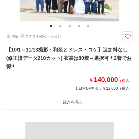
相談予約する
撮影日の空き
その他含むもの
来店・オンライン
を確認する
ウェルカムボードやアルバムなどの商品は最安値4,000円～最高値35,000円
までのオプション商品ご準備あり。詳しくはオプションページより
♡水族館を時間貸切に♡洋装アクアプラン♪予約制になりますので事前確認
洋装
スタジオ+ロケーション
を♪華雅苑水戸店の基本プランには追加料なくご利用いただけます
➡➡➡華雅苑水戸店をご利用いただいたお客様の口コミは必見です！！
【10/1～11/13撮影・和装とドレス・ロケ】追加料なし
(修正済データ210カット) 衣裳は80着～選択可＊2着でお
洋装撮影スタート！
得!!
洋装 ドレス1着 タキシード1着
※衣裳差額が発生することはございません
140,000
￥
（税込）
美容 新婦ヘアメイク着付
土日祝UP料金：
￥22,000
（税込）
写真 データ130カット
♡撮影小物も無料で使用可能です♡
このプランで撮影可能な撮影レポート
プラン詳細
撮影日：
2025年3月27日
撮影料
新婦衣装2着
新郎衣装2着
撮影場所：
水族館
（茨城）
着付け
ヘアメイク
小物一式