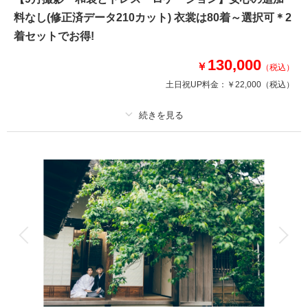
料なし(修正済データ210カット) 衣裳は80着～選択可＊2
☆プランには下記含まれます☆
着セットでお得!
・ドレス1着 タキシード1着
※衣裳差額が発生することはございません。
130,000
￥
（税込）
・新婦ヘアメイク着付け
土日祝UP料金：
￥22,000
（税込）
・写真データ130カット
・移動費/申請料も含みます。
プラン詳細
◎オープニングムービー撮影も承り中です◎
披露宴予定者は是非!!
撮影料
新婦衣装2着
新郎衣装2着
着付け
ヘアメイク
小物一式
このプランで撮影可能な撮影レポート
アルバム
データ 210 カット
台紙付写真
撮影日：
2024年12月9日
衣装追加
会食
挙式
撮影場所：
海
（茨城）
家族と撮影
家族用衣装レンタル
ペットと撮影
その他含むもの
雨天時は安心の日程変更料なし!!AMPM貸切なのでスタジオプランへ変更も
OK!!和装ロケ撮影地⇒偕楽園・常磐神社・筑波山神社・弘道館・七ツ洞公園