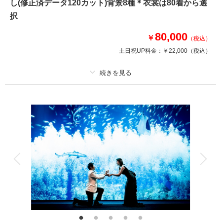
し(修正済データ120カット)背景8種＊衣裳は80着から選
➡➡➡口コミ必見です！！
択
和装 白無垢or色打掛2着 紋付羽織袴1着
※衣裳差額が発生することはございません
80,000
￥
（税込）
美容 新婦ヘアメイク着付け
土日祝UP料金：
￥22,000
（税込）
※洋髪orかつらからセレクト可能
写真 写真データ120カット
♡ブーケ/ガーランド等の撮影小物も無料で使用可
プラン詳細
このプランで撮影可能な撮影レポート
撮影料
新婦衣装1着
新郎衣装1着
撮影日：
2025年1月19日
着付け
ヘアメイク
小物一式
撮影場所：
スタジオ
（茨城）
アルバム
データ 120 カット
台紙付写真
衣装追加
会食
挙式
家族と撮影
家族用衣装レンタル
ペットと撮影
相談予約する
撮影日の空き
その他含むもの
来店・オンライン
を確認する
ウェルカムボードやアルバムなどの商品は最安値4,000円～最高値35,000円
までのオプション商品ご準備あり。詳しくはオプションページよりご覧くだ
さいませ。どんなことでもお気軽にお問い合わせくださいませ♪ご利用いた