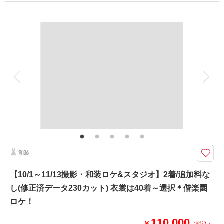
プラン詳細
◎オープニングムービー撮影も承り中です◎
披露宴予定者は是非!!
撮影料
新婦衣装1着
新郎衣装1着
着付け
ヘアメイク
小物一式
このプランで撮影可能な撮影レポート
アルバム
データ 80 カット
台紙付写真
撮影日：
2024年12月5日
衣装追加
会食
挙式
撮影場所：
海
（茨城）
家族と撮影
家族用衣装レンタル
ペットと撮影
その他含むもの
ウェルカムボードやアルバムなどの商品は最安値4,000円～最高値35,000円
までのオプション商品ご準備あり。詳しくはオプションページよりご覧くだ
相談予約する
撮影日の空き
さいませ。どんなことでもお気軽にお問い合わせくださいませ♪ご利用いた
来店・オンライン
を確認する
だいたカップル様からの口コミは必見です♪♪
和装
天候も料金も安心/選べるブースでスタジオ撮影♡ 夏・冬シーズンは特に
【10/1～11/13撮影・和装ロケ&スタジオ】2着/追加料な
おすすめ ☆ご披露宴予定のお客様の前撮りとしても人気プラン☆
し(修正済データ230カット) 衣裳は40着～選択＊偕楽園
➡➡➡華雅苑水戸店をご利用いただいたお客様の口コミ必見です！！是非ご
覧ください♬
ロケ！
洋装撮影スタート！
110,000
￥