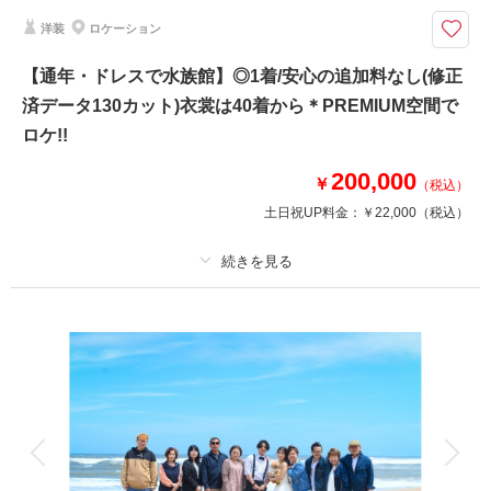
だいたカップル様からの口コミは必見です♪♪
洋装
ロケーション
天候も料金も安心/選べるブースでスタジオ撮影♡ 夏・冬シーズンは特に
【通年・ドレスで水族館】◎1着/安心の追加料なし(修正
おすすめ ☆ご披露宴予定のお客様の前撮りとしても人気プラン☆
済データ130カット)衣裳は40着から＊PREMIUM空間で
➡➡➡口コミ必見です！！
洋装 ドレス1着タキシード1着
ロケ!!
和装 白無垢or色打掛1着 紋付羽織袴1着
※衣裳差額が発生することはございません
200,000
￥
（税込）
美容 新婦ヘアメイク着付け
土日祝UP料金：
￥22,000
（税込）
※洋髪orかつらからセレクト可
写真 データ120カット
♡小物も無料で使用可♡
プラン詳細
このプランで撮影可能な撮影レポート
撮影料
新婦衣装1着
新郎衣装1着
撮影日：
2026年2月14日
着付け
ヘアメイク
小物一式
撮影場所：
スタジオ
（茨城）
アルバム
データ 130 カット
台紙付写真
衣装追加
会食
挙式
家族と撮影
家族用衣装レンタル
ペットと撮影