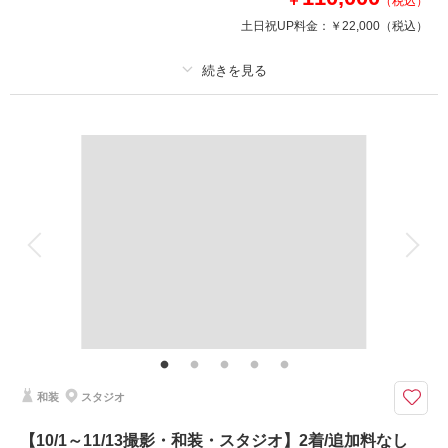
（税込）
洋装 ドレス1着 タキシード1着
土日祝UP料金：
￥22,000
（税込）
※衣裳差額が発生することはございません
美容 新婦ヘアメイク着付け
写真 データ80カット
♡小物も無料で使用可♡
プラン詳細
撮影料
新婦衣装2着
新郎衣装1着
このプランで撮影可能な撮影レポート
着付け
ヘアメイク
小物一式
撮影日：
2025年12月7日
撮影場所：
スタジオ
（茨城）
アルバム
データ 230 カット
台紙付写真
衣装追加
会食
挙式
家族と撮影
家族用衣装レンタル
ペットと撮影
その他含むもの
相談予約する
撮影日の空き
雨天時は安心の日程変更料なし!!AMPM貸切なのでスタジオプランへ変更も
来店・オンライン
を確認する
OK!!和装ロケ撮影地⇒偕楽園・常磐神社・筑波山神社・弘道館・七ツ洞公園
よりご提案しております。 その他にも思い出の場所、ご実家で撮影などお
気軽にご相談くださいませ。
和装
スタジオ
華雅苑水戸店の基本プランには追加料なく、必要なアイテムは全て含まれて
【10/1～11/13撮影・和装・スタジオ】2着/追加料なし
おります。是非、他社様のプラン内容と、よく比較してください♪