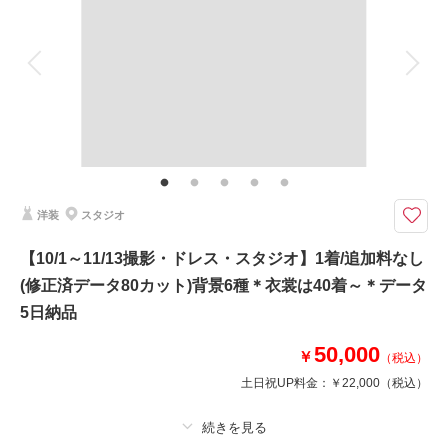
撮影場所：
スタジオ
（茨城）
アルバム
データ 130 カット
台紙付写真
衣装追加
会食
挙式
家族と撮影
家族用衣装レンタル
ペットと撮影
その他含むもの
相談予約する
撮影日の空き
雨天時は安心の日程変更料なし!!AMPM貸切なのでスタジオプランへ変更も
来店・オンライン
を確認する
OK!!洋装ロケ撮影地⇒海ロケは県内の久慈浜や高戸小浜にてご提案。市内の
七ツ洞公園も新設定!!その他にも思い出の場所、ご実家で撮影などお気軽に
ご相談くださいませ。
洋装
スタジオ
華雅苑水戸店の基本プランには追加料なく、必要なアイテムは全て含まれて
【10/1～11/13撮影・ドレス・スタジオ】1着/追加料なし
おります。是非、他社様のプラン内容と、よく比較してください♪
(修正済データ80カット)背景6種＊衣裳は40着～＊データ
☆基本プランには下記含まれます☆
5日納品
・ドレス1着 タキシード1着
※衣裳差額が発生することはございません
50,000
￥
（税込）
・新婦ヘアメイク着付け
土日祝UP料金：
￥22,000
（税込）
・写真データ130カット
・移動費/申請料も含みます