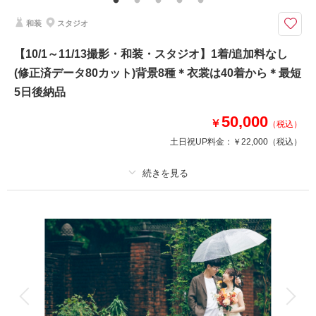
よりご提案しております。 その他にも思い出の場所、ご実家で撮影などお
気軽にご相談くださいませ。
和装
スタジオ
華雅苑水戸店の基本プランには追加料なく、必要なアイテムは全て含まれて
【10/1～11/13撮影・和装・スタジオ】1着/追加料なし
おります。是非、他社様のプラン内容と、よく比較してください♪
(修正済データ80カット)背景8種＊衣裳は40着から＊最短
➡➡➡華雅苑をご利用いただいたお客様の口コミは必見です！！是非ご覧く
ださい
5日後納品
和装 白無垢or色打掛1着 紋付羽織袴1着
50,000
￥
（税込）
※衣裳差額が発生することはございません
土日祝UP料金：
￥22,000
（税込）
美容 新婦ヘアメイク着付け
※洋髪orかつらからセレクト可能
写真 データ130カット
プラン詳細
このプランで撮影可能な撮影レポート
撮影料
新婦衣装1着
新郎衣装1着
撮影日：
2025年12月3日
着付け
ヘアメイク
小物一式
撮影場所：
もみじ谷にて
（茨城）
アルバム
データ 80 カット
台紙付写真
衣装追加
会食
挙式
家族と撮影
家族用衣装レンタル
ペットと撮影