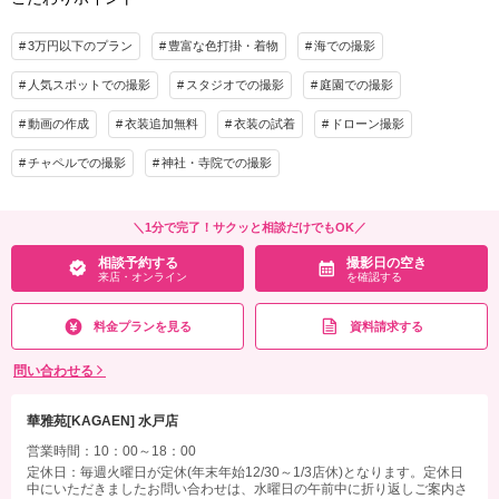
写真 データ130カット
その他含むもの
3万円以下のプラン
豊富な色打掛・着物
海での撮影
雨天時は安心の日程変更料なし!!AMPM貸切なのでスタジオプランへ変更もOK!!和装
プラン詳細
ロケ撮影地⇒偕楽園・常磐神社・筑波山神社・弘道館・七ツ洞公園よりご提案してお
人気スポットでの撮影
スタジオでの撮影
庭園での撮影
ります。 その他にも思い出の場所、ご実家で撮影などお気軽にご相談くださいま
撮影料
新婦衣装1着
新郎衣装1着
せ。
動画の作成
衣装追加無料
衣装の試着
ドローン撮影
着付け
ヘアメイク
小物一式
アルバム
相談予約する
データ 130カット
撮影日の空き
台紙付写真
チャペルでの撮影
神社・寺院での撮影
来店・オンライン
を確認する
衣装追加
会食
挙式
家族と撮影
家族用衣装レンタル
ペットと撮影
＼1分で完了！サクッと相談だけでもOK／
相談予約する
撮影日の空き
その他含むもの
来店・オンライン
を確認する
雨天時は安心の日程変更料なし!!AMPM貸切なのでスタジオプランへ変更もOK!!和装
ロケ撮影地⇒偕楽園・常磐神社・筑波山神社・弘道館・七ツ洞公園よりご提案してお
料金プランを見る
資料請求する
ります。 その他にも思い出の場所、ご実家で撮影などお気軽にご相談くださいま
せ。
問い合わせる
相談予約する
撮影日の空き
来店・オンライン
を確認する
華雅苑[KAGAEN] 水戸店
営業時間：10：00～18：00
定休日：毎週火曜日が定休(年末年始12/30～1/3店休)となります。定休日
中にいただきましたお問い合わせは、水曜日の午前中に折り返しご案内さ