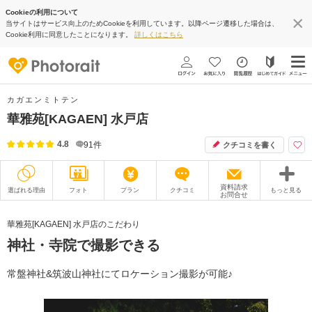
Cookieの利用について
当サイトはサービス向上のためCookieを利用しています。以降ページ遷移した場合は、
Cookie利用に同意したことになります。
詳しくはこちら
カガエンミトテン
華雅苑[KAGAEN] 水戸店
4.8
91
件
クチコミを書く
資料請求
選ばれる理由
フォト
プラン
クチコミ
もっと見る
お問合せ
撮影レポート
フォトグラファー
華雅苑[KAGAEN] 水戸店のこだわり
神社・寺院で撮影できる
衣装
ムービー
オプション
ブログ
常盤神社&筑波山神社にてロケーション撮影が可能♪
アクセス/TEL
スタジオトップ