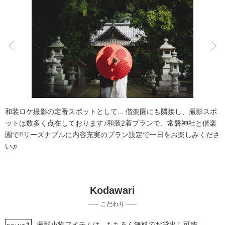
こだわりポイント
3万円以下のプラン
豊富な色打掛・着物
和装ロケ撮影の定番スポットとして... 偕楽園にも隣接し、撮影スポ
ットは数多く点在しております♪和装2着プランで、常磐神社と偕楽
園で!!リーズナブルに内容充実のプラン設定で一日をお楽しみくださ
い♬
海での撮影
人気スポットでの撮影
Kodawari
スタジオでの撮影
庭園での撮影
動画の作成
衣装追加無料
こだわり
衣装の試着
ドローン撮影
チャペルでの撮影
神社・寺院での撮影
撮影小物アイテムは...もちろん無料でお貸出し可能