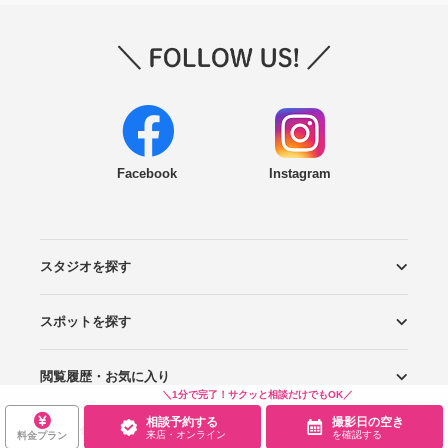
Facebook
Instagram
スタジオを探す
スポットを探す
エリアから探す
こだわりから探す
NEW PHOTO STYLE
プランから探す
フォトタイプ診断
フォトグラファーから探す
国内リゾートから探す
閲覧履歴・お気に入り
ロケーションから探す
スタジオから探す
＼1分で完了！サクッと相談だけでもOK／
相談予約する
撮影日の空き
お役立ち情報
閲覧スタジオ
お気に入り
来店・オンライン
を確認する
料金プラン