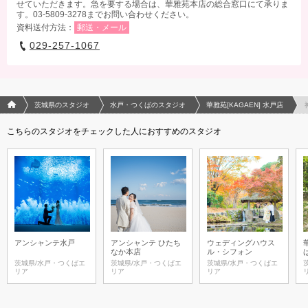
せていただきます。急を要する場合は、華雅苑本店の総合窓口にて承りま
す。03-5809-3278までお問い合わせください。
資料送付方法：
郵送・メール
029-257-1067
フォトウエディング/結婚写真のPhotorait ホーム
茨城県のスタジオ
水戸・つくばのスタジオ
華雅苑[KAGAEN] 水戸店
こちらのスタジオをチェックした人におすすめのスタジオ
アンシャンテ水戸
アンシャンテ ひたち
ウェディングハウス
なか本店
ル・シフォン
茨城県/水戸・つくばエ
茨城県/水戸・つくばエ
茨城県/水戸・つくばエ
リア
リア
リア