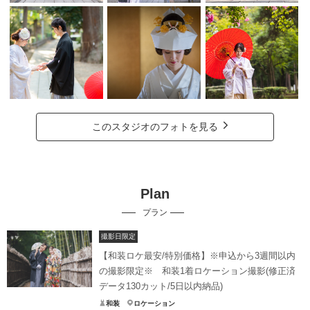
このスタジオのフォトを見る
Plan
プラン
撮影日限定
【和装ロケ最安/特別価格】※申込から3週間以内
の撮影限定※ 和装1着ロケーション撮影(修正済
データ130カット/5日以内納品)
和装
ロケーション