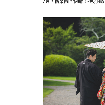
7月＊偕楽園＊快晴！-色打掛/