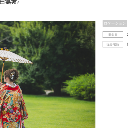
白無垢♪
ロケーション
撮影日
撮影場所