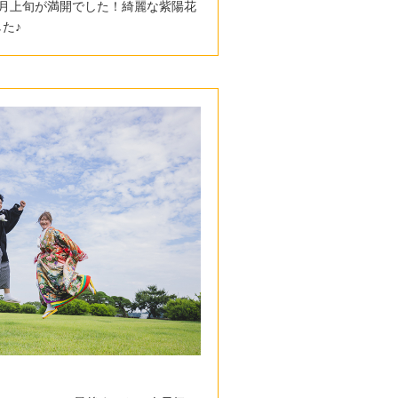
7月上旬が満開でした！綺麗な紫陽花
た♪