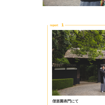
偕楽園表門にて