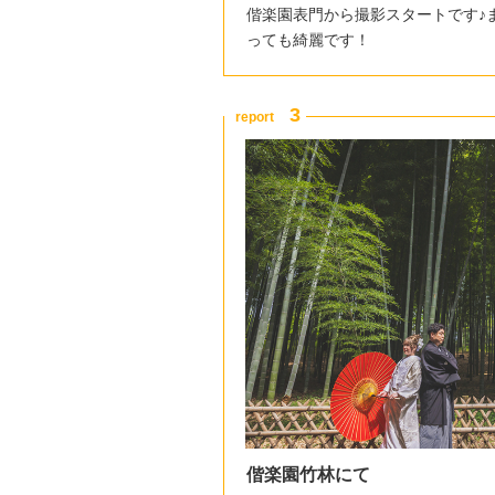
偕楽園表門から撮影スタートです♪
っても綺麗です！
偕楽園竹林にて