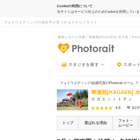
Cookieの利用について
当サイトはサービス向上のためCookieを利用してい
フォトウエディングの決め手が見つかるクチコミサイト
撮影レポート詳細｜華雅苑[KAGAEN] 水戸店｜Photor
-フォトウエデ
スタジオを探す
スポッ
フォトウエディング/結婚写真のPhotorait ホーム
華雅苑[KAGAEN] 
カガエンミトテン
4.8
91
件
フォト・
トップ
選ばれる理由
ムービー