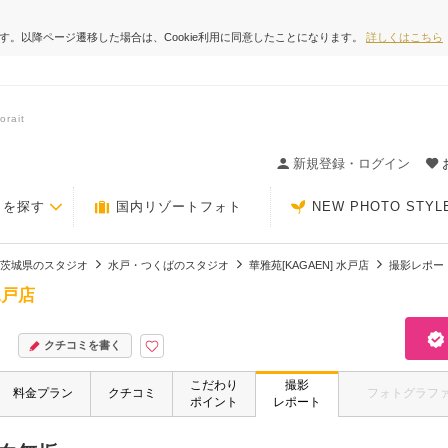
ます。以降ページ遷移した場合は、Cookie利用に同意したことになります。
詳しくはこちら
ait
ィングの決め手が見つかるクチコミサイト-Photorait
新規登録・ログイン
トを探す
国内リゾートフォト
NEW PHOTO STYL
茨城県のスタジオ
水戸・つくばのスタジオ
華雅苑[KAGAEN] 水戸店
撮影レポー
水戸店
クチコミを書く
こだわり
撮影
料金プラン
クチコミ
フォトグラフ
ポイント
レポート