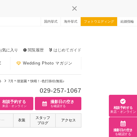
国内挙式
海外挙式
フォトウエディング
結婚指輪
お気に入り
閲覧履歴
はじめてガイド
E
Wedding Photo マガジン
ト
7月＊偕楽園＊快晴！-色打掛/白無垢♪
029-257-1067
相談予約する
撮影日の空き
来店・オンライン
を確認する
相談予約する
来店・オンライン
スタッフ
ァー
衣装
アクセス
ブログ
撮影日の空き
を確認する