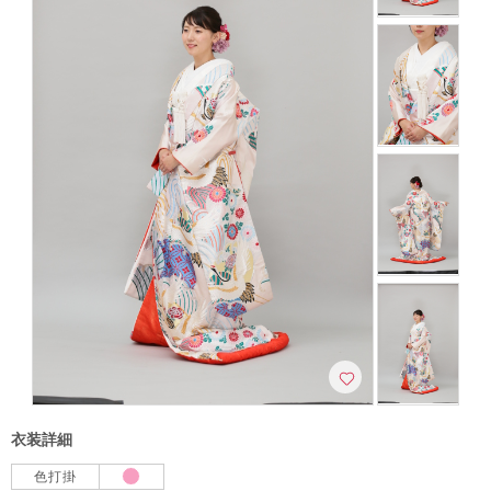
こだわりポイント
3万円以下のプラン
豊富な色打掛・着物
海での撮影
人気スポットでの撮影
スタジオでの撮影
庭園での撮影
動画の作成
衣装追加無料
衣装詳細
衣装の試着
ドローン撮影
チャペルでの撮影
色打掛
神社・寺院での撮影