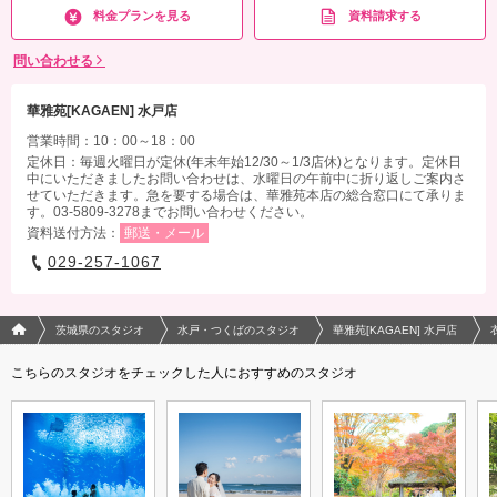
料金プランを見る
資料請求する
問い合わせる
華雅苑[KAGAEN] 水戸店
営業時間：10：00～18：00
定休日：毎週火曜日が定休(年末年始12/30～1/3店休)となります。定休日
中にいただきましたお問い合わせは、水曜日の午前中に折り返しご案内さ
せていただきます。急を要する場合は、華雅苑本店の総合窓口にて承りま
す。03-5809-3278までお問い合わせください。
資料送付方法：
郵送・メール
029-257-1067
フォトウエディング/結婚写真のPhotorait ホーム
茨城県のスタジオ
水戸・つくばのスタジオ
華雅苑[KAGAEN] 水戸店
こちらのスタジオをチェックした人におすすめのスタジオ