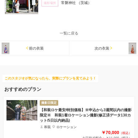
常磐神社
（茨城）
撮影場所
一覧に戻る
前の衣装
次の衣装
このスタジオが気になったら、実際にプランを見てみよう！
おすすめのプラン
撮影日限定
【和装ロケ最安/特別価格】※申込から3週間以内の撮影
限定※ 和装1着ロケーション撮影(修正済データ130カ
ット/5日以内納品)
和装
ロケーション
￥70,000
（税込）
土日祝UP料金： ￥11,000
（税込）