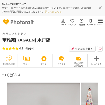
Cookieの利用について
当サイトはサービス向上のためCookieを利用しています。以降ページ遷移した場合は、
Cookie利用に同意したことになります。
詳しくはこちら
カガエンミトテン
華雅苑[KAGAEN] 水戸店
4.8
91
件
クチコミを書く
資料請求
選ばれる理由
フォト
プラン
クチコミ
もっと見る
お問合せ
撮影レポート
フォトグラファー
つくば３４
衣装
ムービー
オプション
ブログ
アクセス/TEL
スタジオトップ