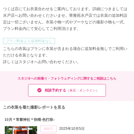
ピ
ン
ク
つくば店にてお衣裳合わせをご案内しております。詳細につきましては
水戸店へお問い合わせくださいませ。華雅苑水戸店では衣裳の追加料設
定は一切ございません。衣装小物一式やブーケなどの撮影小物も一式、
プラン料金内にて安心してご利用頂けます。
プラン料金より追加料金なし
こちらの衣装はプランに衣装が含まれる場合に追加料金無しでご利用い
ただける衣装となります。
詳しくはスタジオへお問い合わせください。
スタジオへの前撮り・フォトウェディングに関するご相談はこちら
相談予約する
（来店・オンライン）
この衣装を着た撮影レポートを見る
10月＊常磐神社＊快晴-色打掛♪
2025年10月5日
撮影日