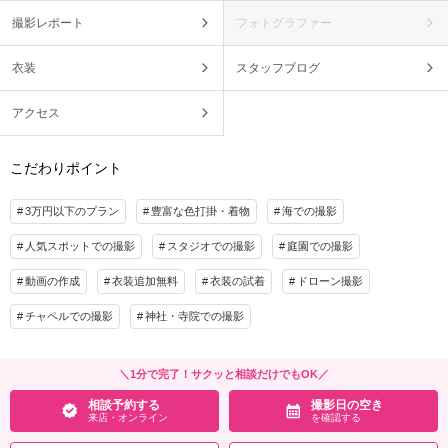
撮影レポート
フォトグラファー
衣装
スタッフブログ
アクセス
こだわりポイント
3万円以下のプラン
豊富な色打掛・着物
海での撮影
人気スポットでの撮影
スタジオでの撮影
庭園での撮影
動画の作成
衣装追加無料
衣装の試着
ドローン撮影
チャペルでの撮影
神社・寺院での撮影
＼1分で完了！サクッと相談だけでもOK／
相談予約する
撮影日の空き
来店・オンライン
を確認する