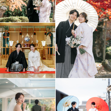
アクセス/TEL
スタジオトップ
こだわりポイント
チャペルでの撮影
家族・友人と撮影
フォト＋会食
豊富な白無垢
ガーデンでの撮影
豊富なカラードレス
豊富な色打掛・着物
衣装の試着
豊富なドレス
ソロウエディング
庭園での撮影