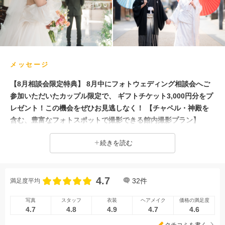
スタジオでの撮影
メッセージ
【8月相談会限定特典】 8月中にフォトウェディング相談会へご
参加いただいたカップル限定で、 ギフトチケット3,000円分をプ
レゼント！この機会をぜひお見逃しなく！ 【チャペル・神殿を
含む、豊富なフォトスポットで撮影できる館内撮影プラン】
「長良川清流ホテル」館内撮影は屋内での撮影なので、雨や風な
続きを読む
ど天候の影響を受けずに結婚式さながらの厳かな雰囲気を演出で
き、ロマンチックなウェディングフォトが叶います。 【過ごし
やすい時期に岐阜市内のロケーション撮影もおすすめ！】 「岐
4.7
阜公園」「日中友好庭園」「長良川プロムナード」「河原町」
32
件
満足度平均
「柳ケ瀬商店街」等、バリエーション豊かな撮影が可能です。
写真
スタッフ
衣装
ヘアメイク
価格の満足度
経験豊富なフォトウェディングプランナーが、おふたりのご希望
4.7
4.8
4.9
4.7
4.6
を心ゆくまでヒアリングし、真心を込めて一生に一度のお手伝い
クチコミを書く