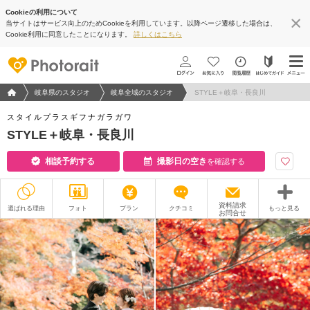
Cookieの利用について
当サイトはサービス向上のためCookieを利用しています。以降ページ遷移した場合は、
Cookie利用に同意したことになります。
詳しくはこちら
フォトウエディング/結婚写真のPhotorait ホーム
岐阜県のスタジオ
岐阜全域のスタジオ
STYLE＋岐阜・長良川
スタイルプラスギフナガラガワ
STYLE＋岐阜・長良川
相談予約する
撮影日の空き
を確認する
資料請求
選ばれる理由
フォト
プラン
クチコミ
もっと見る
お問合せ
撮影レポート
フォトグラファー
衣装
ムービー
オプション
ブログ