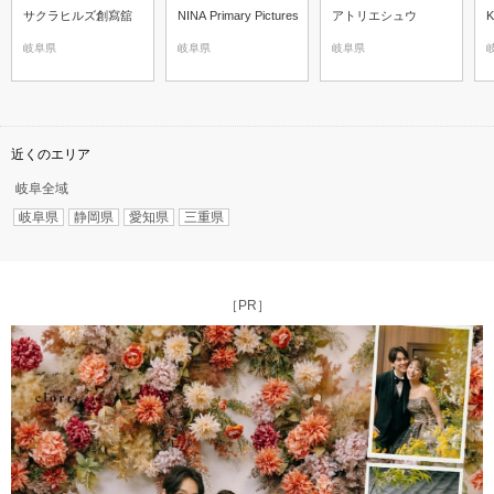
サクラヒルズ創寫舘
NINA Primary Pictures
アトリエシュウ
岐阜県
岐阜県
岐阜県
近くのエリア
岐阜全域
岐阜県
静岡県
愛知県
三重県
［PR］