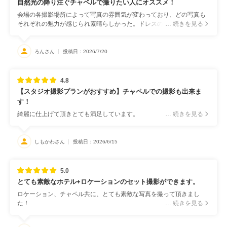
自然光の降り注ぐチャペルで撮りたい人にオススメ！
会場の各撮影場所によって写真の雰囲気が変わっており、どの写真も
それぞれの魅力が感じられ素晴らしかった。ドレスのトレーンを使っ
… 続きを見る
た写真は想像以上に素敵で、満足できる仕上がりだった。
ろんさん
投稿日：2026/7/20
4.8
【スタジオ撮影プランがおすすめ】チャペルでの撮影も出来ま
す！
綺麗に仕上げて頂きとても満足しています。
… 続きを見る
しもかわさん
投稿日：2026/6/15
5.0
とても素敵なホテル+ロケーションのセット撮影ができます。
ロケーション、チャペル共に、とても素敵な写真を撮って頂きまし
た！
… 続きを見る