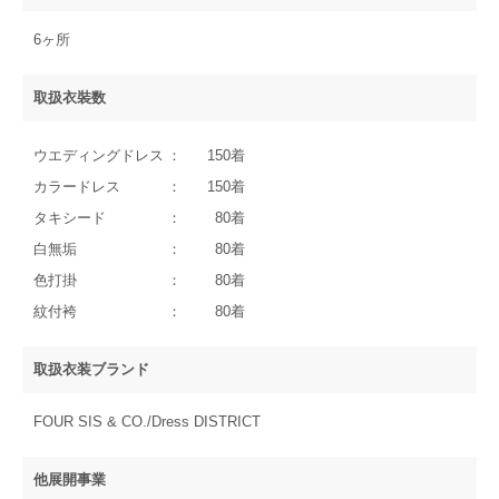
6ヶ所
取扱衣裝数
ウエディングドレス
150着
カラードレス
150着
タキシード
80着
白無垢
80着
色打掛
80着
紋付袴
80着
取扱衣装ブランド
FOUR SIS & CO./Dress DISTRICT
他展開事業