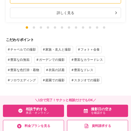
詳しく見る
こだわりポイント
チャペルでの撮影
家族・友人と撮影
フォト＋会食
豊富な白無垢
ガーデンでの撮影
豊富なカラードレス
豊富な色打掛・着物
衣装の試着
豊富なドレス
ソロウエディング
庭園での撮影
スタジオでの撮影
＼1分で完了！サクッと相談だけでもOK／
相談予約する
撮影日の空き
来店・オンライン
を確認する
料金プランを見る
資料請求する