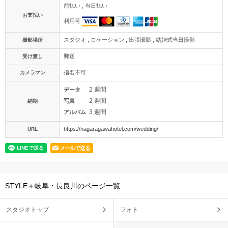
前払い , 当日払い
お支払い
利用可
スタジオ , ロケーション , 出張撮影 , 結婚式当日撮影
撮影場所
郵送
受け渡し
指名不可
カメラマン
2 週間
データ
2 週間
写真
納期
3 週間
アルバム
https://nagaragawahotel.com/wedding/
URL
メールで送る
STYLE＋岐阜・長良川のページ一覧
スタジオトップ
フォト