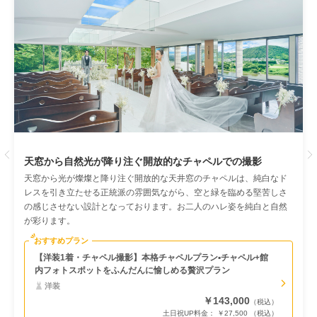
Previous
天窓から自然光が降り注ぐ開放的なチャペルでの撮影
天窓から光が燦燦と降り注ぐ開放的な天井窓のチャペルは、純白なド
レスを引き立たせる正統派の雰囲気ながら、空と緑を臨める堅苦しさ
の感じさせない設計となっております。お二人のハレ姿を純白と自然
が彩ります。
おすすめプラン
【洋装1着・チャペル撮影】本格チャペルプラン▪チャペル+館
内フォトスポットをふんだんに愉しめる贅沢プラン
洋装
￥143,000
（税込）
土日祝UP料金： ￥27,500 （税込）