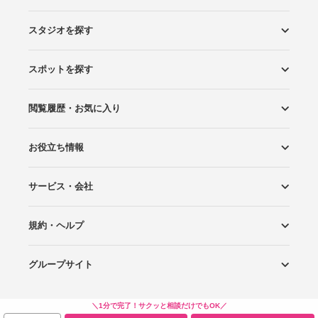
スタジオを探す
スポットを探す
エリアから探す
こだわりから探す
NEW PHOTO STYLE
プランから探す
フォトタイプ診断
フォトグラファーから探す
国内リゾートから探す
閲覧履歴・お気に入り
ロケーションから探す
スタジオから探す
お役立ち情報
閲覧スタジオ
お気に入り
サービス・会社
Wedding Photo マガジン
はじめてガイド
規約・ヘルプ
Photoraitとは
スタジオの掲載について
お問い合わせ
運営会社
サイトマップ
グループサイト
プライバシーポリシー
利用規約
ヘルプ
Wedding Park
Wedding Park 海外
Ringraph
＼1分で完了！サクッと相談だけでもOK／