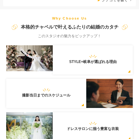
をさせて頂きます。 ご家族様とのファミリーフォト、撮影後の
会食、マタニティプラン等もご用意しております。 おふたりの
ご要望に合わせてプランをご提案させていただきます！お気軽に
Why Choose Us
ご相談ください♪
本格的チャペルで叶えるふたりの結婚のカタチ
このスタジオの魅力をピックアップ！
STYLE+岐阜が選ばれる理由
撮影当日までのスケジュール
ドレスサロンに揃う豊富な衣装