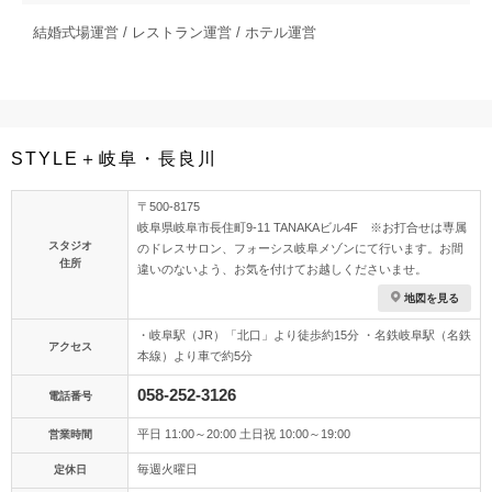
結婚式場運営 / レストラン運営 / ホテル運営
STYLE＋岐阜・長良川
〒500-8175
岐阜県岐阜市長住町9-11 TANAKAビル4F ※お打合せは専属
スタジオ
のドレスサロン、フォーシス岐阜メゾンにて行います。お間
住所
違いのないよう、お気を付けてお越しくださいませ。
地図を見る
・岐阜駅（JR）「北口」より徒歩約15分 ・名鉄岐阜駅（名鉄
アクセス
本線）より車で約5分
058-252-3126
電話番号
平日 11:00～20:00 土日祝 10:00～19:00
営業時間
毎週火曜日
定休日