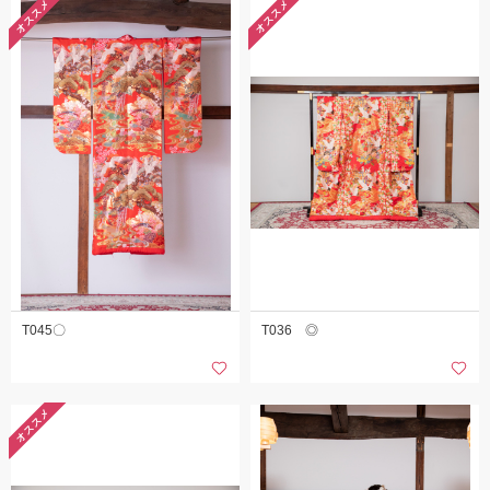
オススメ
オススメ
こだわりポイント
3万円以下のプラン
ペットと撮影
T045〇
T036 ◎
スタジオでの撮影
衣装追加無料
オススメ
豊富な色打掛・着物
家族・友人と撮影
庭園での撮影
フォト＋会食
事前来店なしで撮影
自分のカメラで撮影
豊富な白無垢
ヘアメイクリハーサル