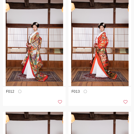
F012 〇
F013 〇