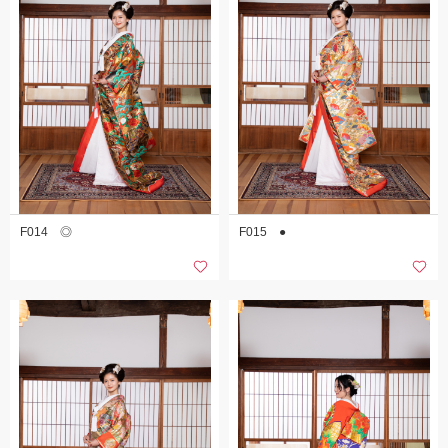
F014 ◎
F015 ●