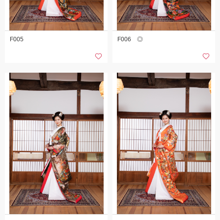
F005
F006 ◎