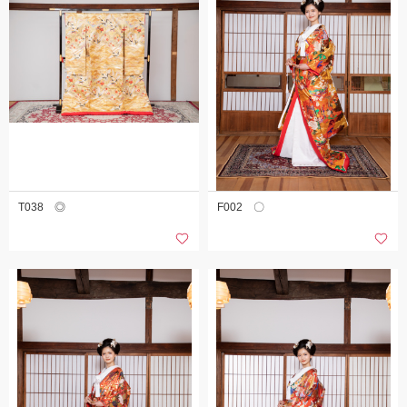
T038 ◎
F002 〇