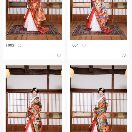
F003 〇
F004 〇