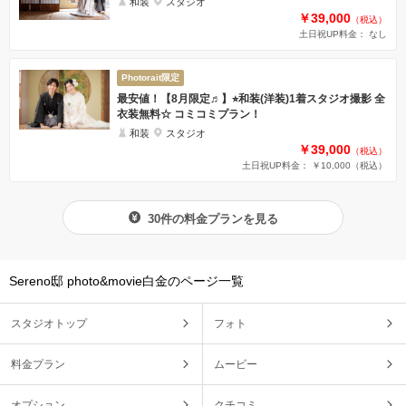
和装
スタジオ
￥39,000
（税込）
土日祝UP料金： なし
Photorait限定
最安値！【8月限定♬】⭐︎和装(洋装)1着スタジオ撮影 全
衣装無料☆ コミコミプラン！
和装
スタジオ
￥39,000
（税込）
土日祝UP料金： ￥10,000
（税込）
30件の料金プランを見る
Sereno邸 photo&movie白金のページ一覧
スタジオトップ
フォト
料金プラン
ムービー
オプション
クチコミ