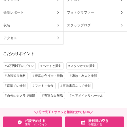
撮影レポート
フォトグラファー
衣装
スタッフブログ
アクセス
こだわりポイント
3万円以下のプラン
ペットと撮影
スタジオでの撮影
衣装追加無料
豊富な色打掛・着物
家族・友人と撮影
庭園での撮影
フォト＋会食
事前来店なしで撮影
自分のカメラで撮影
豊富な白無垢
ヘアメイクリハーサル
＼1分で完了！サクッと相談だけでもOK／
相談予約する
撮影日の空き
来店・オンライン
を確認する