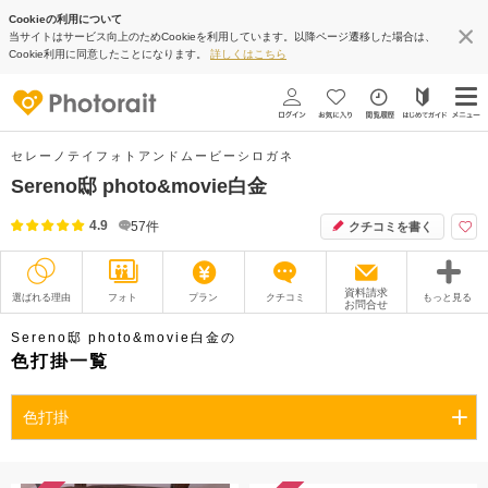
Cookieの利用について
当サイトはサービス向上のためCookieを利用しています。以降ページ遷移した場合は、
Cookie利用に同意したことになります。
詳しくはこちら
セレーノテイフォトアンドムービーシロガネ
Sereno邸 photo&movie白金
4.9
57
件
クチコミを書く
資料請求
選ばれる理由
フォト
プラン
クチコミ
もっと見る
お問合せ
撮影レポート
フォトグラファー
Sereno邸 photo&movie白金の
色打掛一覧
衣装
ムービー
色打掛
オプション
ブログ
アクセス/TEL
スタジオトップ