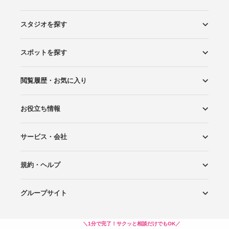
スタジオを探す
スポットを探す
エリアから探す
こだわりから探す
NEW PHOTO STYLE
プランから探す
フォトタイプ診断
フォトグラファーから探す
国内リゾートから探す
閲覧履歴・お気に入り
ロケーションから探す
スタジオから探す
お役立ち情報
閲覧スタジオ
お気に入り
サービス・会社
Wedding Photo マガジン
はじめてガイド
規約・ヘルプ
Photoraitとは
スタジオの掲載について
お問い合わせ
運営会社
サイトマップ
グループサイト
プライバシーポリシー
利用規約
ヘルプ
Wedding Park
Wedding Park 海外
Ringraph
＼1分で完了！サクッと相談だけでもOK／