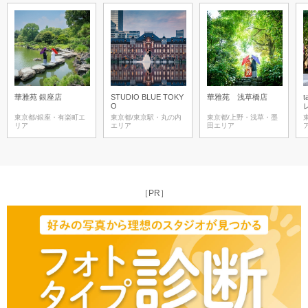
華雅苑 銀座店
STUDIO BLUE TOKY
華雅苑 浅草橋店
t
O
東京都/銀座・有楽町エ
東京都/東京駅・丸の内
東京都/上野・浅草・墨
リア
エリア
田エリア
［PR］