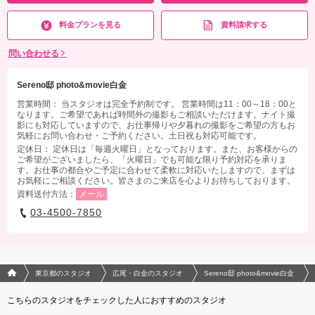
料金プランを見る
資料請求する
問い合わせる
Sereno邸 photo&movie白金
営業時間： 当スタジオは完全予約制です。 営業時間は11：00～18：00と
なります。ご希望であれば時間外の撮影もご相談いただけます。ナイト撮
影にも対応していますので、お仕事帰りや夕暮れの撮影をご希望の方もお
気軽にお問い合わせ・ご予約ください。土日祝も対応可能です。
定休日： 定休日は「毎週火曜日」となっております。また、お客様からの
ご希望がございましたら、「火曜日」でも可能な限り予約対応を承りま
す。お仕事の都合やご予定に合わせて柔軟に対応いたしますので、まずは
お気軽にご相談ください。皆さまのご来店を心よりお待ちしております。
資料送付方法：
メール
03-4500-7850
フォトウエディング/結婚写真のPhotorait ホーム
東京都のスタジオ
広尾・白金のスタジオ
Sereno邸 photo&movie白金
こちらのスタジオをチェックした人におすすめのスタジオ