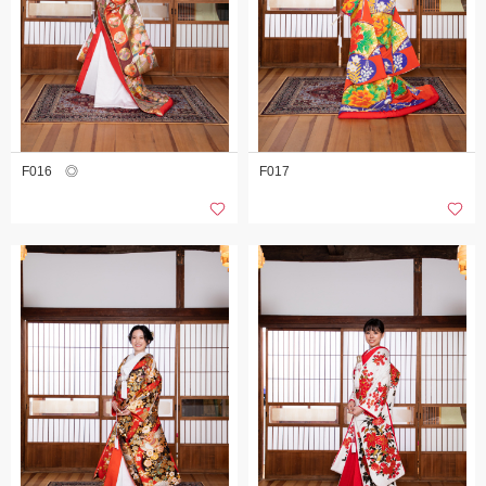
F016 ◎
F017