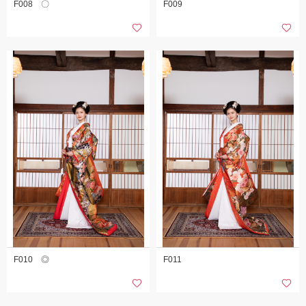
F008 〇
F009
F010 ◎
F011