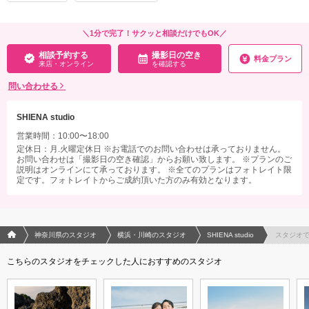
プラン詳細
相談予約する
撮影日の空き
撮影料
新婦衣装
新郎衣装
来店・オンライン
を確認する
＼1分で完了！サクッと相談だけでもOK／
着付け
ヘアメイク
小物一式
相談予約する
撮影日の空き
料金プラン
アルバム
データ 30カット
台紙付写真
来店・オンライン
を確認する
衣装追加
会食
挙式
問い合わせる
家族と撮影
家族用衣装レンタル
ペットと撮影
SHIENA studio
相談予約する
撮影日の空き
来店・オンライン
を確認する
営業時間：10:00〜18:00
定休日：月.火曜定休日 ※お電話でのお問い合わせは承っておりません。
お問い合わせは「撮影日の空き確認」からお願い致します。 ※プランのご
説明はオンラインにて承っております。 ※全てのプランはフォトレイト限
定です。フォトレイトからご成約頂いた方のみ有効となります。
フォトウエディング/結婚写真のPhotorait ホーム
神奈川県のスタジオ
横浜・川崎のスタジオ
SHIENA studio
スタジオ
こちらのスタジオをチェックした人におすすめのスタジオ