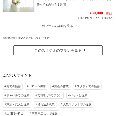
ドレス1着
0分で♦︎納品も1週間
タキシード1着
¥30,000
（税込）
新婦様ヘアセット/フルメイク
土日祝UP料金：
￥15,000
(税込)
スタジオお支度
車送迎（たまプラーザ駅⇄スタジオ）
このプランの詳細を見る
ブーケ/アクセ
前撮りしたいけど費用が…SHIENA studioはそんなお客様の味方になりま
す！！
※料金は全て税込表示となっております。
持ち込み無料！
【Planに含まれるもの】
事前試着なしでもご利用可能です！
スタジオフォト30枚
このスタジオのプランを見る
プラン詳細
【Planに含まれないもの】
撮影料
新婦衣装1着
新郎衣装1着
衣装
ヘアメイク
着付け
ヘアメイク
小物一式
こだわりポイント
小物（ブーケやアクセ等）
アルバム
データ 70カット
台紙付写真
衣装追加
会食
挙式
【オプション】
海での撮影
ドローン撮影
動画の作成
スタジオでの撮影
50枚納品に変更 ＋￥20,000
家族と撮影
家族用衣装レンタル
ペットと撮影
チャペルでの撮影
3万円以下のプラン
ペットと撮影
100枚納品に変更 ＋￥30,000
その他含むもの
家族・友人と撮影
持ち込み衣装
人気スポットでの撮影
※スタジオ集合/解散となります
ブーケ/ブートニア/イヤリング/ヘッドアクセはスタジオにあるものは無料でお使い頂
けます♪
土日同一料金
事前来店なしで撮影