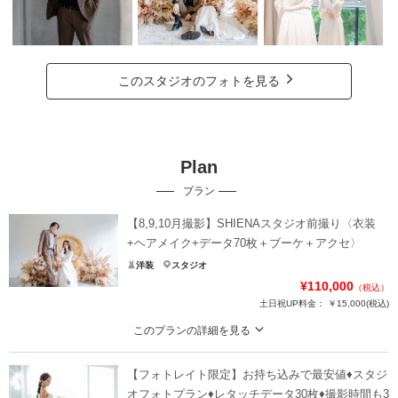
このスタジオのフォトを見る
Plan
プラン
【8,9,10月撮影】SHIENAスタジオ前撮り〈衣装
+ヘアメイク+データ70枚＋ブーケ＋アクセ〉
洋装
スタジオ
¥110,000
（税込）
土日祝UP料金：
￥15,000
(税込)
このプランの詳細を見る
SHIENAの新しいスタジオで叶う、特別な前撮りを。
【フォトレイト限定】お持ち込みで最安値♦︎スタジ
【Planに含まれているもの】
スタジオフォト70枚
オフォトプラン♦︎レタッチデータ30枚♦︎撮影時間も3