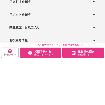
スタジオを探す
スポットを探す
エリアから探す
こだわりから探す
NEW PHOTO STYLE
プランから探す
フォトタイプ診断
フォトグラファーから探す
国内リゾートから探す
閲覧履歴・お気に入り
ロケーションから探す
スタジオから探す
お役立ち情報
閲覧スタジオ
お気に入り
＼1分で完了！サクッと相談だけでもOK／
相談予約する
撮影日の空き
サービス・会社
Wedding Photo マガジン
はじめてガイド
来店・オンライン
を確認する
料金プラン
規約・ヘルプ
Photoraitとは
スタジオの掲載について
お問い合わせ
運営会社
サイトマップ
グループサイト
プライバシーポリシー
利用規約
ヘルプ
Wedding Park
Wedding Park 海外
Ringraph
Copyright
©
WEDDING PARK CO.,LTD.