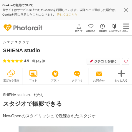
Cookieの利用について
当サイトはサービス向上のためCookieを利用しています。以降ページ遷移した場合は、
Cookie利用に同意したことになります。
詳しくはこちら
シエナスタジオ
SHIENA studio
4.9
142
件
クチコミを書く
選ばれる理由
フォト
プラン
クチコミ
お問合せ
もっと見る
撮影レポート
フォトグラファー
SHIENA studioのこだわり
スタジオで撮影できる
衣装
ムービー
オプション
ブログ
NewOpenのスタイリッシュで洗練されたスタジオ
アクセス/TEL
スタジオトップ