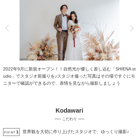
こだわりポイント
海での撮影
ドローン撮影
2022年9月に新規オープン！！自然光が優しく差し込む「SHIENA st
udio」でスタジオ前撮りを♪スタジオ撮った写真はその場ですぐにモ
ニターで確認ができるので、表情を見ながら撮影しましょう
Kodawari
動画の作成
スタジオでの撮影
こだわり
チャペルでの撮影
3万円以下のプラン
ペットと撮影
家族・友人と撮影
持ち込み衣装
人気スポットでの撮影
世界観を大切に作り上げたスタジオで、ゆっくり撮影♪
1
POINT
土日同一料金
事前来店なしで撮影