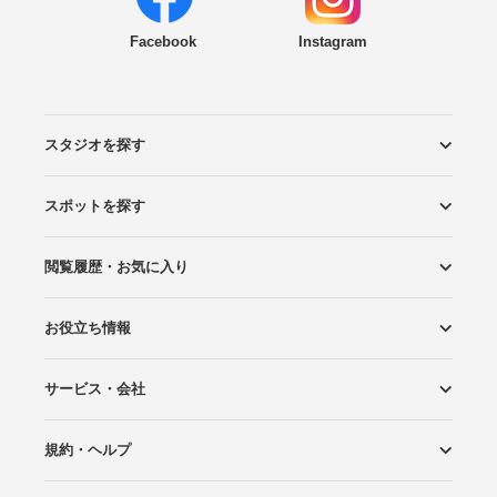
Facebook
Instagram
スタジオを探す
スポットを探す
エリアから探す
こだわりから探す
NEW PHOTO STYLE
プランから探す
フォトタイプ診断
フォトグラファーから探す
国内リゾートから探す
閲覧履歴・お気に入り
ロケーションから探す
スタジオから探す
お役立ち情報
閲覧スタジオ
お気に入り
サービス・会社
Wedding Photo マガジン
はじめてガイド
規約・ヘルプ
Photoraitとは
スタジオの掲載について
お問い合わせ
運営会社
サイトマップ