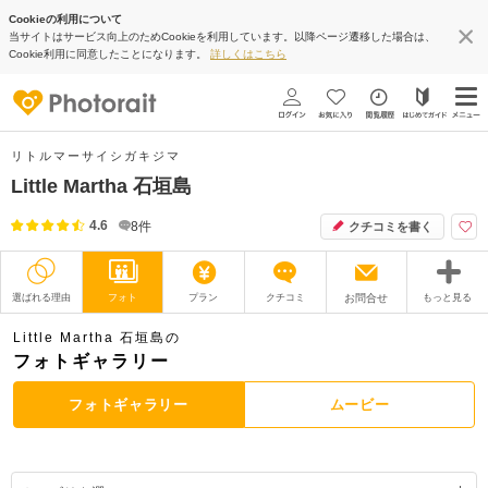
Cookieの利用について
当サイトはサービス向上のためCookieを利用しています。以降ページ遷移した場合は、
Cookie利用に同意したことになります。
詳しくはこちら
リトルマーサイシガキジマ
Little Martha 石垣島
4.6
8
件
クチコミを書く
選ばれる理由
フォト
プラン
クチコミ
お問合せ
もっと見る
撮影レポート
フォトグラファー
Little Martha 石垣島の
フォトギャラリー
衣装
ムービー
フォトギャラリー
ムービー
オプション
ブログ
アクセス/TEL
スタジオトップ