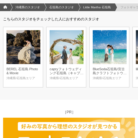
フォトウエディング/結婚写真のPhotorait ホーム
沖縄県のスタジオ
石垣島のスタジオ
Little Martha 石垣島
フォトギャ
こちらのスタジオをチェックした人におすすめのスタジオ
BEREL 石垣島 Photo
capryフォトウェディ
BlueSoda石垣島/宮古
l
& Movie
ング石垣島（キャプリ
島クラフトフォトウェ
ィフォトウェディング
ディング
沖縄県/石垣島エリア
沖縄県/石垣島エリア
沖縄県/石垣島エリア
石垣島）
［PR］