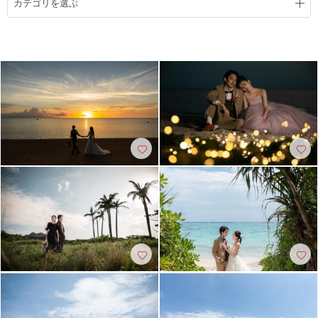
カテゴリを選ぶ
こだわりポイント
人気スポットでの撮影
豊富なドレス
チャペルでの撮影
ドローン撮影
結婚式場での撮影
ガーデンでの撮影
女性フォトグラファー
フォト＋会食
事前来店なしで撮影
夜景での撮影
家族・友人と撮影