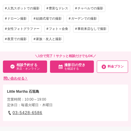
人気スポットでの撮影
豊富なドレス
チャペルでの撮影
ドローン撮影
結婚式場での撮影
ガーデンでの撮影
女性フォトグラファー
フォト＋会食
事前来店なしで撮影
夜景での撮影
家族・友人と撮影
＼1分で完了！サクッと相談だけでもOK／
相談予約する
撮影日の空き
料金プラン
来店・オンライン
を確認する
問い合わせる
Little Martha 石垣島
営業時間：10:00～19:00
定休日：毎週火曜日・木曜日
03-5428-6586