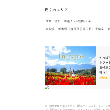
近くのエリア
大宮・浦和
川越
その他埼玉県
茨城県
栃木県
群馬県
埼玉県
千葉県
やっぱ
トフォ
る特別
叶う！
相談は
W Photographyは埼玉県 の川越エリア に位置
ング専門サイト「Photorait(フォトレイト)」で理想の