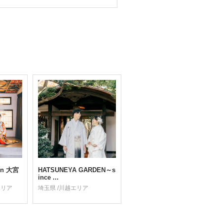
rin 大宮
HATSUNEYA GARDEN～s
ince ...
エリア
埼玉県 /川越エリア