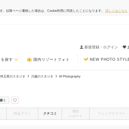
ます。以降ページ遷移した場合は、Cookie利用に同意したことになります。
詳しくはこちら
ィングの決め手が見つかるクチコミサイト-Photorait
新規登録・ログイン
トを探す
国内リゾートフォト
NEW PHOTO STYL
埼玉県のスタジオ
川越のスタジオ
W Photography
書く
撮影
料金プラン
クチコミ
フォトグラファー
レポート