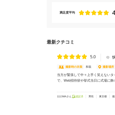
満足度平均
最新クチコミ
5.0
撮影時の衣装
和装
撮影場所
当方が緊張して中々上手く笑えないタ
で、Web招待状や挙式当日に式場に
1113MAさん
認証済
男性
東京都