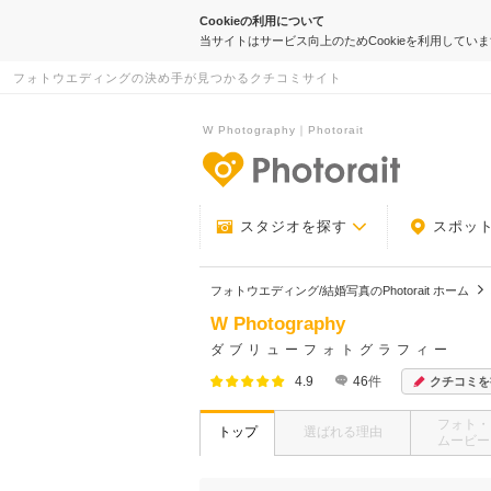
Cookieの利用について
当サイトはサービス向上のためCookieを利用してい
フォトウエディングの決め手が見つかるクチコミサイト
W Photography｜Photorait
-フォトウエデ
スタジオを探す
スポッ
フォトウエディング/結婚写真のPhotorait ホーム
W Photography
ダブリューフォトグラフィー
4.9
46
件
クチコミを
フォト・
トップ
選ばれる理由
ムービー