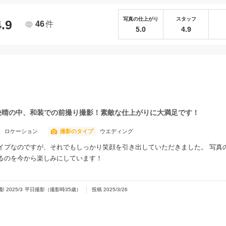
写真の仕上がり
スタッフ
4.9
46
件
5.0
4.9
快晴の中、和装での前撮り撮影！素敵な仕上がりに大満足です！
ロケーション
撮影のタイプ
ウエディング
イプなのですが、それでもしっかり笑顔を引き出していただきました。 写真
飾るのを今から楽しみにしています！
撮影
2025/3
平日撮影
（撮影時
35
歳）
投稿
2025/3/26