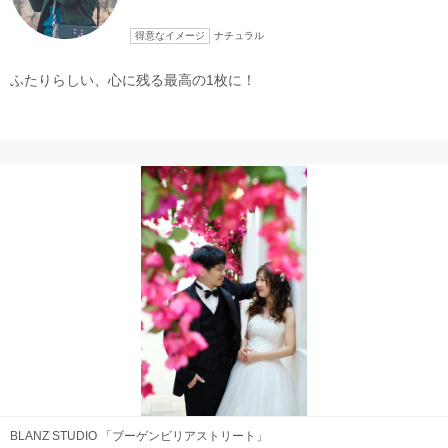
こだわりポイント
得意なイメージ
ナチュラル
ふたりらしい、心に残る最高の1枚に！
スタジオでの撮影
チャペルでの撮影
フォト＋会食
豊富なドレス
豊富なカラードレス
豊富な色打掛・着物
ペットと撮影
挙式フォト
家族・友人と撮影
マタニティフォト
BLANZ STUDIO 「ブーゲンビリアストリート」
ソロウエディング
海での撮影