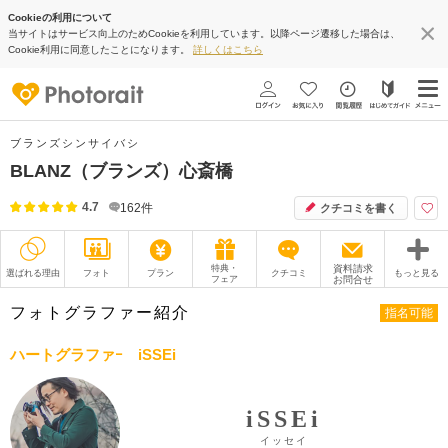
Cookieの利用について
当サイトはサービス向上のためCookieを利用しています。以降ページ遷移した場合は、
Cookie利用に同意したことになります。
詳しくはこちら
ブランズシンサイバシ
BLANZ（ブランズ）心斎橋
4.7
162
件
クチコミを書く
特典・
資料請求
選ばれる理由
フォト
プラン
クチコミ
もっと見る
フェア
お問合せ
撮影レポート
フォトグラファー
フォトグラファー紹介
指名可能
衣装
ムービー
ハートグラファｰ iSSEi
オプション
ブログ
iSSEi
アクセス/TEL
スタジオトップ
イッセイ