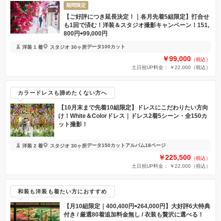
期間限定
【ご好評につき延長決定！｜各月先着5組限定】打合せ
も1回で済む！洋装＆スタジオ撮影キャンペーン！151,
800円⇨99,000円
データ100カット
洋装 1 着
スタジオ 30ヶ所
￥99,000
（税込）
土日祝UP料金： ￥22,000
（税込）
カラードレスも諦めたくない方へ
【10月末まで先着10組限定】ドレスにこだわりたい方向
け！White＆Colorドレス｜ドレス2着5シーン・全150カ
ット撮影！
データ150カット
アルバム18ページ
洋装 2 着
スタジオ 30ヶ所
￥225,500
（税込）
土日祝UP料金： ￥22,000
（税込）
和装も洋装も着たい方におすすめ
【月10組限定｜400,400円⇨264,000円】大好評6大特典
付き / 厳選80着追加料金無し / 衣装も贅沢に選べる！