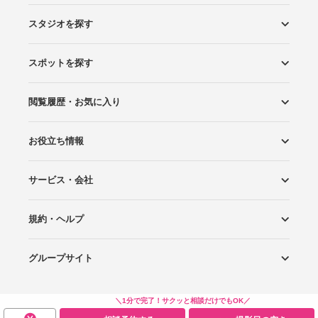
スタジオを探す
スポットを探す
エリアから探す
こだわりから探す
NEW PHOTO STYLE
プランから探す
フォトタイプ診断
フォトグラファーから探す
国内リゾートから探す
閲覧履歴・お気に入り
ロケーションから探す
スタジオから探す
お役立ち情報
閲覧スタジオ
お気に入り
サービス・会社
Wedding Photo マガジン
はじめてガイド
規約・ヘルプ
Photoraitとは
スタジオの掲載について
お問い合わせ
運営会社
サイトマップ
グループサイト
プライバシーポリシー
利用規約
ヘルプ
Wedding Park
Wedding Park 海外
Ringraph
＼1分で完了！サクッと相談だけでもOK／