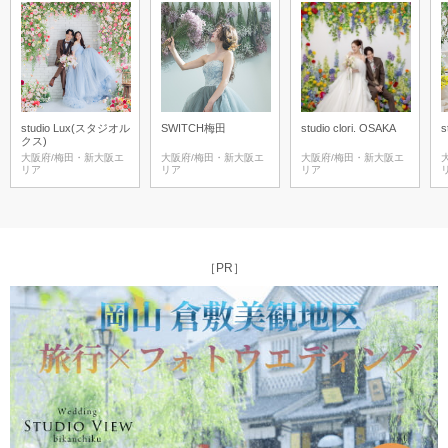
studio Lux(スタジオル
SWITCH梅田
studio clori. OSAKA
s
クス)
大阪府/梅田・新大阪エ
大阪府/梅田・新大阪エ
大阪府/梅田・新大阪エ
リア
リア
リア
［PR］