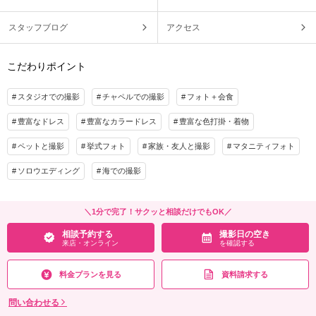
スタッフブログ
アクセス
こだわりポイント
スタジオでの撮影
チャペルでの撮影
フォト＋会食
豊富なドレス
豊富なカラードレス
豊富な色打掛・着物
ペットと撮影
挙式フォト
家族・友人と撮影
マタニティフォト
ソロウエディング
海での撮影
＼1分で完了！サクッと相談だけでもOK／
相談予約する
撮影日の空き
来店・オンライン
を確認する
料金プランを見る
資料請求する
問い合わせる