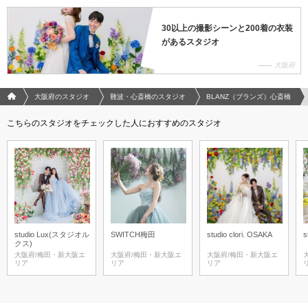
30以上の撮影シーンと200着の衣装
があるスタジオ
大阪府
フォトウエディング/結婚写真のPhotorait ホーム
大阪府のスタジオ
難波・心斎橋のスタジオ
BLANZ（ブランズ）心斎橋
こちらのスタジオをチェックした人におすすめのスタジオ
studio Lux(スタジオル
SWITCH梅田
studio clori. OSAKA
s
クス)
大阪府/梅田・新大阪エ
大阪府/梅田・新大阪エ
大阪府/梅田・新大阪エ
リア
リア
リア