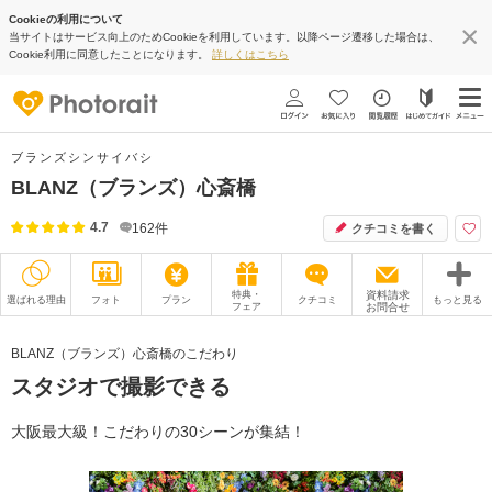
Cookieの利用について
当サイトはサービス向上のためCookieを利用しています。以降ページ遷移した場合は、
Cookie利用に同意したことになります。
詳しくはこちら
ブランズシンサイバシ
BLANZ（ブランズ）心斎橋
4.7
162
件
クチコミを書く
特典・
資料請求
選ばれる理由
フォト
プラン
クチコミ
もっと見る
フェア
お問合せ
撮影レポート
フォトグラファー
BLANZ（ブランズ）心斎橋のこだわり
スタジオで撮影できる
衣装
ムービー
オプション
ブログ
大阪最大級！こだわりの30シーンが集結！
アクセス/TEL
スタジオトップ