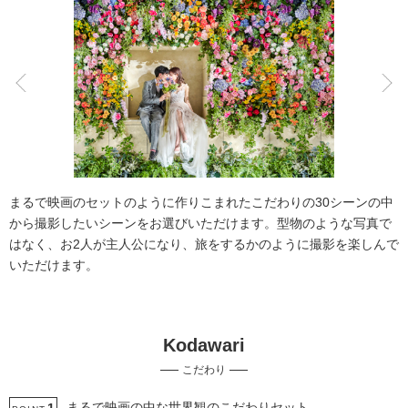
こだわりポイント
スタジオでの撮影
チャペルでの撮影
まるで映画のセットのように作りこまれたこだわりの30シーンの中
から撮影したいシーンをお選びいただけます。型物のような写真で
はなく、お2人が主人公になり、旅をするかのように撮影を楽しんで
いただけます。
フォト＋会食
豊富なドレス
Kodawari
豊富なカラードレス
豊富な色打掛・着物
ペットと撮影
こだわり
挙式フォト
家族・友人と撮影
マタニティフォト
ソロウエディング
海での撮影
まるで映画の中な世界観のこだわりセット