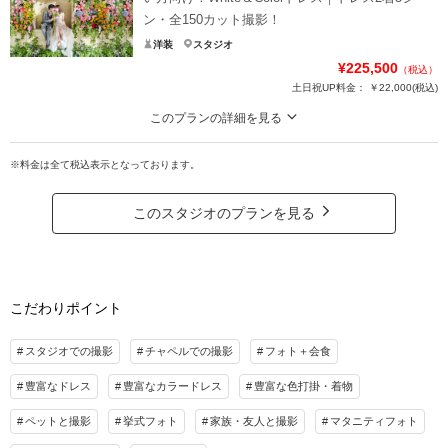
<2>スタジオシーンは3シーンまでご利用可能！
ン・全150カット撮影！
洋装
スタジオ
<3>撮影データ(全100カット)はすべて納品！
¥225,500
（税込）
土日祝UP料金：
￥22,000
(税込)
<4>厳選した50着の衣装は全てアップ料金なし！
このプランの詳細を見る
<5>5組限定のため、お問合せはお早めに！
ご好評につき延長！2026年10月末までの撮影限定
※料金は全て税込表示となっております。
ドレスが2着選べるスタジオプラン!
プラン詳細
新レタッチ技術である「イマーシブレタッチ」1カット付きでフォトを美しく仕
上げます✨
撮影料
新婦衣装1着
新郎衣装1着
このスタジオのプランを見る
こだわりドレスとイマーシブレタッチで、欲張りフォトウェディングをお楽し
着付け
ヘアメイク
小物一式
みください♪
アルバム
データ 100カット
台紙付写真
※イマーシブレタッチは該当シーンをお選びの場合適用
衣装追加
会食
挙式
こだわりポイント
プラン詳細
家族と撮影
家族用衣装レンタル
ペットと撮影
撮影料
新婦衣装2着
新郎衣装1着
スタジオでの撮影
チャペルでの撮影
フォト＋会食
その他含むもの
着付け
ヘアメイク
小物一式
スタジオシーン利用（3シーン）
豊富なドレス
豊富なカラードレス
豊富な色打掛・着物
アルバム 18P
データ 150カット
台紙付写真
相談予約する
撮影日の空き
衣装追加
会食
挙式
ペットと撮影
挙式フォト
家族・友人と撮影
マタニティフォト
来店・オンライン
を確認する
家族と撮影
家族用衣装レンタル
ペットと撮影