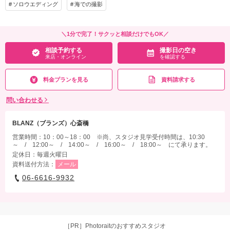
ソロウエディング
海での撮影
その他含むもの
アルバム掲載写真【美肌補正・体型補正・レタッチ制作付き】・装飾小物ご利用可・
＼1分で完了！サクッと相談だけでもOK／
スタジオ5シーン撮影・新婦ヘアメイクチェンジ・2つ折り台紙アルバム×2冊・プレミ
相談予約する
撮影日の空き
アムブーケ
来店・オンライン
を確認する
相談予約する
撮影日の空き
来店・オンライン
を確認する
料金プランを見る
資料請求する
問い合わせる
BLANZ（ブランズ）心斎橋
営業時間：10：00～18：00 ※尚、スタジオ見学受付時間は、10:30
～ / 12:00～ / 14:00～ / 16:00～ / 18:00～ にて承ります。
定休日：毎週火曜日
資料送付方法：
メール
06-6616-9932
［PR］Photoraitのおすすめスタジオ