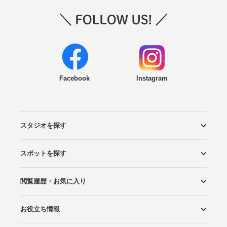
Facebook
Instagram
スタジオを探す
スポットを探す
エリアから探す
こだわりから探す
NEW PHOTO STYLE
プランから探す
フォトタイプ診断
フォトグラファーから探す
国内リゾートから探す
閲覧履歴・お気に入り
ロケーションから探す
スタジオから探す
お役立ち情報
閲覧スタジオ
お気に入り