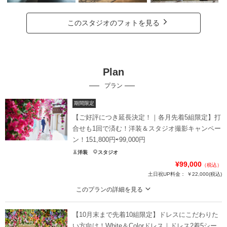
このスタジオのフォトを見る
Plan
プラン
期間限定
【ご好評につき延長決定！｜各月先着5組限定】打
合せも1回で済む！洋装＆スタジオ撮影キャンペー
ン！151,800円⇨99,000円
洋装
スタジオ
¥99,000
（税込）
土日祝UP料金：
￥22,000
(税込)
このプランの詳細を見る
このプランを当店スタッフがおすすめする理由！
【10月末まで先着10組限定】ドレスにこだわりた
<1>通常151,800円が、なんと99,000円に！
い方向け！White＆Colorドレス｜ドレス2着5シー