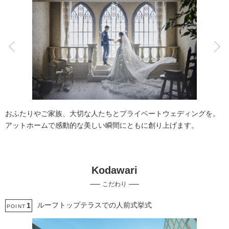
こだわりポイント
スタジオでの撮影
チャペルでの撮影
おふたりやご家族、大切な人たちとプライベートウェディングを。
アットホームで感動的な美しい瞬間にともに創り上げます。
Kodawari
フォト＋会食
豊富なドレス
こだわり
豊富なカラードレス
豊富な色打掛・着物
ペットと撮影
ルーフトップテラスでの人前式挙式
1
POINT
挙式フォト
家族・友人と撮影
マタニティフォト
ソロウエディング
海での撮影