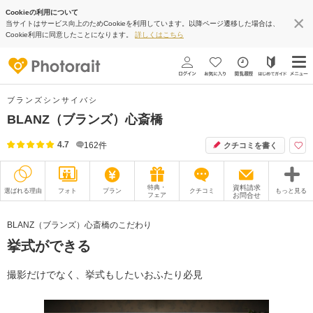
Cookieの利用について
当サイトはサービス向上のためCookieを利用しています。以降ページ遷移した場合は、
Cookie利用に同意したことになります。
詳しくはこちら
ブランズシンサイバシ
BLANZ（ブランズ）心斎橋
4.7
162
件
クチコミを書く
特典・
資料請求
選ばれる理由
フォト
プラン
クチコミ
もっと見る
フェア
お問合せ
撮影レポート
フォトグラファー
BLANZ（ブランズ）心斎橋のこだわり
挙式ができる
衣装
ムービー
オプション
ブログ
撮影だけでなく、挙式もしたいおふたり必見
アクセス/TEL
スタジオトップ