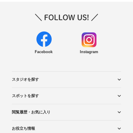
Facebook
Instagram
スタジオを探す
スポットを探す
エリアから探す
こだわりから探す
NEW PHOTO STYLE
プランから探す
フォトタイプ診断
フォトグラファーから探す
国内リゾートから探す
閲覧履歴・お気に入り
ロケーションから探す
スタジオから探す
お役立ち情報
閲覧スタジオ
お気に入り