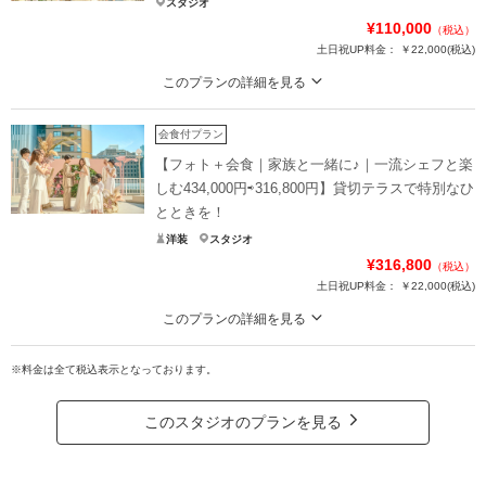
スタジオ
¥110,000
（税込）
土日祝UP料金：
￥22,000
(税込)
このプランの詳細を見る
都会のオアシス誕生！ルーフトップテラスで叶う【挙式プラン】
会食付プラン
マイアミリゾートをモチーフにしたオープンテラスで笑顔はじける人前式を✨
季節に合わせたテーマを取り入れたり、形式にとらわれないアットホームな人
【フォト＋会食｜家族と一緒に♪｜一流シェフと楽
前式♪
しむ434,000円⇨316,800円】貸切テラスで特別なひ
とときを！
担当プランナーが素敵にプロデュース（要ご相談）させていただきます。
洋装
スタジオ
ご家族ご友人もお誘いください♪
¥316,800
（税込）
土日祝UP料金：
￥22,000
(税込)
プラン詳細
このプランの詳細を見る
撮影料
新婦衣装1着
新郎衣装1着
【フォト＋会食｜家族と一緒に♪｜27%OFF！】ルーフトップテラス貸切り｜20
着付け
ヘアメイク
小物一式
26年10月末撮影まで
※料金は全て税込表示となっております。
アルバム
データ
台紙付写真
ご家族や大切な人と記念にふさわしいフォト＋会食プランは、ミシュラン星付
衣装追加
会食
挙式
きホテルの元総料理長が腕を奮います。こだわりの絶品フレンチコース！
このスタジオのプランを見る
開放的なテラスまたは屋内での会食をお選びいただけます。
家族と撮影
家族用衣装レンタル
ペットと撮影
カジュアル＋上質に！ブランズフォト＋会食でお楽しみください☆
その他含むもの