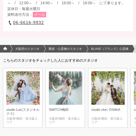
～ / 12:00～ / 14:00～ / 16:00～ / 18:00～ にて承ります。
定休日：毎週火曜日
資料送付方法：
メール
06-6616-9932
フォトウエディング/結婚写真のPhotorait ホーム
大阪府のスタジオ
難波・心斎橋のスタジオ
BLANZ（ブランズ）心斎橋
こちらのスタジオをチェックした人におすすめのスタジオ
studio Lux(スタジオル
SWITCH梅田
studio clori. OSAKA
s
クス)
大阪府/梅田・新大阪エ
大阪府/梅田・新大阪エ
大阪府/梅田・新大阪エ
リア
リア
リア