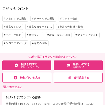
プラン詳細
新郎ヘアメイク、ルーフトップテラス使用料、リングピロー、結婚証明書、挙式進行
こだわりポイント
サポート、挙式装飾 ※牧師・聖歌隊の派遣も可能（別途料金）
撮影料
新婦衣装1着
新郎衣装1着
着付け
ヘアメイク
小物一式
スタジオでの撮影
相談予約する
チャペルでの撮影
フォト＋会食
撮影日の空き
来店・オンライン
を確認する
アルバム 12P
データ 14カット
台紙付写真
豊富なドレス
豊富なカラードレス
豊富な色打掛・着物
衣装追加
会食
挙式
ペットと撮影
挙式フォト
家族・友人と撮影
マタニティフォト
家族と撮影
家族用衣装レンタル
ペットと撮影
ソロウエディング
海での撮影
その他含むもの
全200カット撮影・アルバム掲載写真14【美肌補正・体型補正・レタッチ編集付
き！】・装飾小物ご利用可・※プランには6名様分のコース料理、貸切料、衣装延長
＼1分で完了！サクッと相談だけでもOK／
料も含みます（1名様追加で+14,300円）。※季節により食材等の変更に伴い料金変動
相談予約する
撮影日の空き
する場合があります。
来店・オンライン
を確認する
相談予約する
撮影日の空き
来店・オンライン
を確認する
料金プランを見る
資料請求する
問い合わせる
BLANZ（ブランズ）心斎橋
営業時間：10：00～18：00 ※尚、スタジオ見学受付時間は、10:30