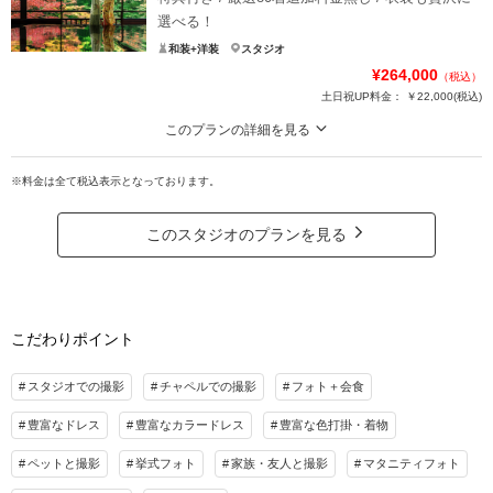
選べる！
和装+洋装
スタジオ
¥264,000
（税込）
土日祝UP料金：
￥22,000
(税込)
このプランの詳細を見る
【イマーシブフォト1cut付き】80着の衣装からグレードアップ料金なしで、和
装、洋装ともにお好みの衣装をお選び頂けます！
※料金は全て税込表示となっております。
ドレスと和装と両方撮影したいお客様におすすめです！
【今だけ選べる特典】
このスタジオのプランを見る
①衣装1着追加
②1シーン追加
③土日料金無料
④全データプレゼント
こだわりポイント
イマーシブフォト1シーン付きで大満足間違いなしのプラン♪
※イマーシブフォトは該当シーンをお選びの場合に適用。
スタジオでの撮影
チャペルでの撮影
フォト＋会食
豊富なドレス
豊富なカラードレス
豊富な色打掛・着物
プラン詳細
撮影料
新婦衣装2着
新郎衣装2着
ペットと撮影
挙式フォト
家族・友人と撮影
マタニティフォト
着付け
ヘアメイク
小物一式