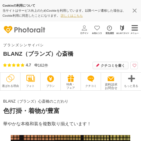
Cookieの利用について
当サイトはサービス向上のためCookieを利用しています。以降ページ遷移した場合は、
Cookie利用に同意したことになります。
詳しくはこちら
ブランズシンサイバシ
BLANZ（ブランズ）心斎橋
4.7
162
件
クチコミを書く
特典・
資料請求
選ばれる理由
フォト
プラン
クチコミ
もっと見る
フェア
お問合せ
撮影レポート
フォトグラファー
BLANZ（ブランズ）心斎橋のこだわり
色打掛・着物が豊富
衣装
ムービー
オプション
ブログ
華やかな本格和装を複数取り揃えています！
アクセス/TEL
スタジオトップ