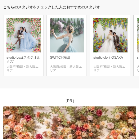
こちらのスタジオをチェックした人におすすめのスタジオ
studio Lux(スタジオル
SWITCH梅田
studio clori. OSAKA
s
クス)
大阪府/梅田・新大阪エ
大阪府/梅田・新大阪エ
大阪府/梅田・新大阪エ
リア
リア
リア
［PR］