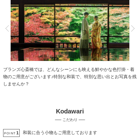
こだわりポイント
スタジオでの撮影
チャペルでの撮影
ブランズ心斎橋では、どんなシーンにも映える鮮やかな色打掛・着
物のご用意がございます♪特別な和装で、特別な思い出とお写真を残
しませんか？
Kodawari
フォト＋会食
豊富なドレス
こだわり
豊富なカラードレス
豊富な色打掛・着物
ペットと撮影
挙式フォト
家族・友人と撮影
マタニティフォト
和装に合う小物もご用意しております
1
POINT
ソロウエディング
海での撮影