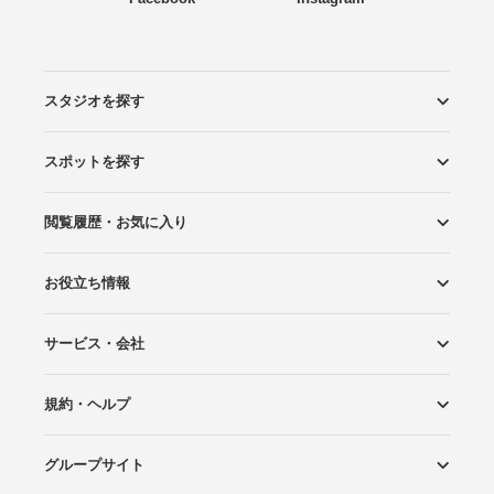
スタジオを探す
スポットを探す
エリアから探す
こだわりから探す
NEW PHOTO STYLE
プランから探す
フォトタイプ診断
フォトグラファーから探す
国内リゾートから探す
閲覧履歴・お気に入り
ロケーションから探す
スタジオから探す
お役立ち情報
閲覧スタジオ
お気に入り
サービス・会社
Wedding Photo マガジン
はじめてガイド
規約・ヘルプ
Photoraitとは
スタジオの掲載について
お問い合わせ
運営会社
サイトマップ
グループサイト
プライバシーポリシー
利用規約
ヘルプ