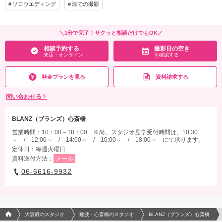
ソロウエディング
海での撮影
アルバム 18P
データ 150カット
台紙付写真
衣装追加
会食
挙式
＼1分で完了！サクッと相談だけでもOK／
家族と撮影
家族用衣装レンタル
ペットと撮影
相談予約する
撮影日の空き
来店・オンライン
を確認する
その他含むもの
アルバム掲載写真【美肌補正・体型補正・レタッチ制作付き】・装飾小物・スタジオ
料金プランを見る
資料請求する
5シーン利用＋1シーン撮影無料サービス・メンズヘアメイク・ウェルカムボード or 2
つ折り台紙アルバム2冊・プレミアムブーケ利用料
問い合わせる
相談予約する
撮影日の空き
来店・オンライン
を確認する
BLANZ（ブランズ）心斎橋
営業時間：10：00～18：00 ※尚、スタジオ見学受付時間は、10:30
～ / 12:00～ / 14:00～ / 16:00～ / 18:00～ にて承ります。
定休日：毎週火曜日
資料送付方法：
メール
06-6616-9932
フォトウエディング/結婚写真のPhotorait ホーム
大阪府のスタジオ
難波・心斎橋のスタジオ
BLANZ（ブランズ）心斎橋