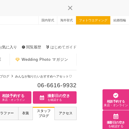
国内挙式
海外挙式
フォトウエディング
結婚指輪
お気に入り
閲覧履歴
はじめてガイド
E
Wedding Photo マガジン
ブログ
みんなが知りたいおすすめヘアセット♡
06-6616-9932
相談予約する
撮影日の空き
来店・オンライン
を確認する
相談予約する
来店・オンライン
スタッフ
ラファー
衣装
アクセス
ブログ
撮影日の空き
を確認する