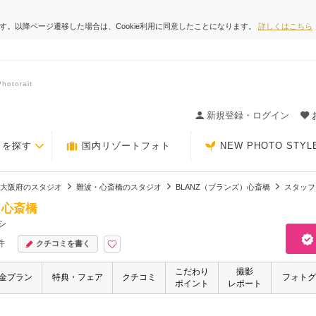
ます。以降ページ遷移した場合は、Cookie利用に同意したことになります。
詳しくはこちら
torait
ィングの決め手が見つかるクチコミサイト-Photorait
新規登録・ログイン
トを探す
国内リゾートフォト
NEW PHOTO STYL
大阪府のスタジオ
難波・心斎橋のスタジオ
BLANZ（ブランズ）心斎橋
スタッフ
）心斎橋
シ
件
クチコミを書く
こだわり
撮影
金プラン
特典・フェア
クチコミ
フォトグ
ポイント
レポート