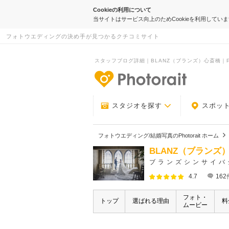
Cookieの利用について
当サイトはサービス向上のためCookieを利用してい
フォトウエディングの決め手が見つかるクチコミサイト
スタッフブログ詳細｜BLANZ（ブランズ）心斎橋｜Pho
-フォトウエデ
スタジオを探す
スポッ
フォトウエディング/結婚写真のPhotorait ホーム
BLANZ（ブランズ
ブランズシンサイバ
4.7
162
フォト・
トップ
選ばれる理由
料
ムービー