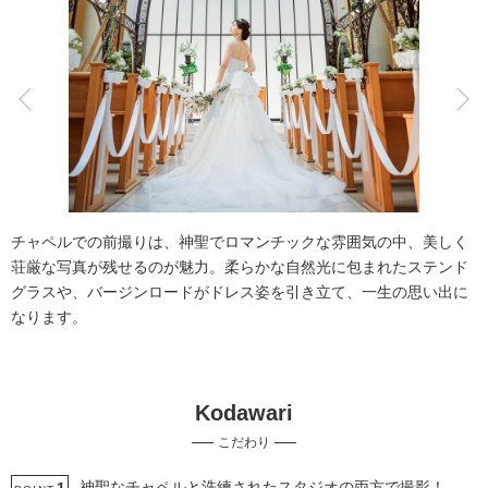
こだわりポイント
スタジオでの撮影
衣装追加無料
チャペルでの前撮りは、神聖でロマンチックな雰囲気の中、美しく
荘厳な写真が残せるのが魅力。柔らかな自然光に包まれたステンド
グラスや、バージンロードがドレス姿を引き立て、一生の思い出に
なります。
豊富なドレス
豊富なカラードレス
Kodawari
豊富な白無垢
チャペルでの撮影
豊富な色打掛・着物
こだわり
海での撮影
庭園での撮影
3万円以下のプラン
ペットと撮影
夜景での撮影
神聖なチャペルと洗練されたスタジオの両方で撮影！