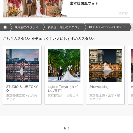
出す韓国風フォト
東京都
フォトウエディング/結婚写真のPhotorait ホーム
東京都のスタジオ
表参道・青山のスタジオ
PHOTO WEDDING STYLE
こちらのスタジオをチェックした人におすすめのスタジオ
STUDIO BLUE TOKY
tagless Tokyo（タグ
24to wedding
O
レス東京）
東京都/東京駅・丸の内
東京都/品川・田町エリ
東京都/上野・浅草・墨
エリア
ア
田エリア
［PR］