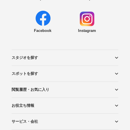
Facebook
Instagram
スタジオを探す
スポットを探す
エリアから探す
こだわりから探す
NEW PHOTO STYLE
プランから探す
フォトタイプ診断
フォトグラファーから探す
国内リゾートから探す
閲覧履歴・お気に入り
ロケーションから探す
スタジオから探す
お役立ち情報
閲覧スタジオ
お気に入り
サービス・会社
Wedding Photo マガジン
はじめてガイド