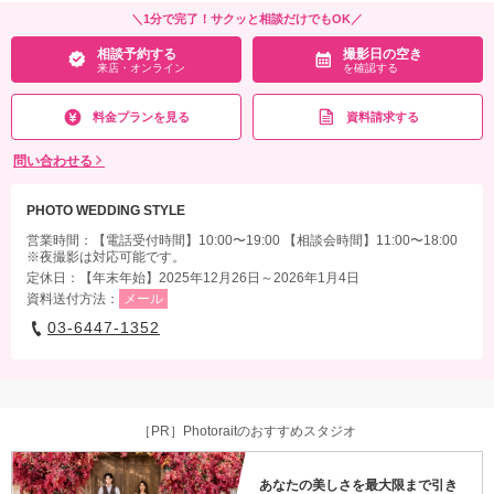
家族と撮影
家族用衣装レンタル
ペットと撮影
＼1分で完了！サクッと相談だけでもOK／
相談予約する
撮影日の空き
相談予約する
撮影日の空き
その他含むもの
来店・オンライン
を確認する
来店・オンライン
を確認する
▽無料セット▲ スタジオ使用料/アテンド/刺繍襟/色小物/和傘/扇子/草履/髪飾り/ブー
ケ&ブートニア/アクセサリー/コサージュ/ベール/靴/ワイシャツ/ネクタイ ※衣装の
料金プランを見る
資料請求する
追加料金は発生いたしません。
問い合わせる
相談予約する
撮影日の空き
来店・オンライン
を確認する
PHOTO WEDDING STYLE
営業時間：【電話受付時間】10:00〜19:00 【相談会時間】11:00〜18:00
※夜撮影は対応可能です。
定休日：【年末年始】2025年12月26日～2026年1月4日
資料送付方法：
メール
03-6447-1352
［PR］Photoraitのおすすめスタジオ
あなたの美しさを最大限まで引き