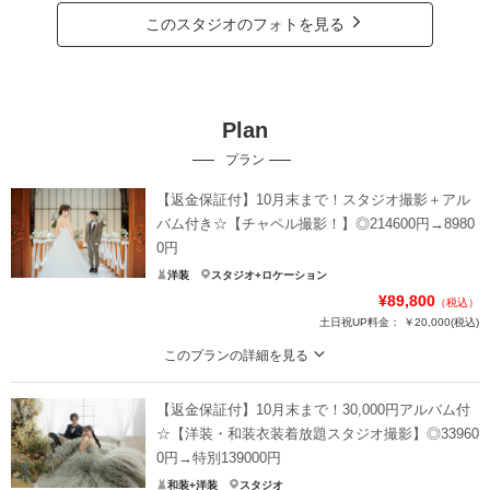
このスタジオのフォトを見る
Plan
プラン
【返金保証付】10月末まで！スタジオ撮影＋アル
バム付き☆【チャペル撮影！】◎214600円→8980
0円
洋装
スタジオ+ロケーション
¥89,800
（税込）
土日祝UP料金：
￥20,000
(税込)
このプランの詳細を見る
厳かなチャペル撮影！家族と一緒にフォトウェディング可◎指輪交換やベール
アップ等挙式演出できます♪
【返金保証付】10月末まで！30,000円アルバム付
【チャペル＋スタジオ撮影】
☆【洋装・和装衣装着放題スタジオ撮影】◎33960
家族と撮影可。何名でもOK!
0円→特別139000円
和装+洋装
スタジオ