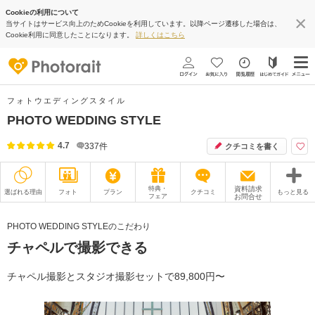
Cookieの利用について
当サイトはサービス向上のためCookieを利用しています。以降ページ遷移した場合は、
Cookie利用に同意したことになります。
詳しくはこちら
フォトウエディングスタイル
PHOTO WEDDING STYLE
4.7
337
件
クチコミを書く
特典・
資料請求
選ばれる理由
フォト
プラン
クチコミ
もっと見る
フェア
お問合せ
撮影レポート
フォトグラファー
PHOTO WEDDING STYLEのこだわり
チャペルで撮影できる
衣装
ムービー
オプション
ブログ
チャペル撮影とスタジオ撮影セットで89,800円〜
アクセス/TEL
スタジオトップ