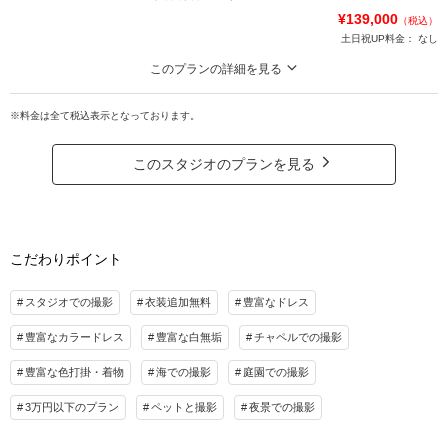
《特典》
¥139,000
（税込）
✅スタジオ撮影付
土日祝UP料金：
なし
✅アルバム付き
※特典は相談会にてご確認ください。
このプランの詳細を見る
【平日限定】暑い夏でも冷房完備のスタジオで、和装洋装着放題！（※ヘアチ
☑️衣装や小物・ヘアメイク・アテンド等全て込み
ェンジOK）※色打掛・白無垢、ドレスは200着以上!
※料金は全て税込表示となっております。
☑️家族撮影もOKです。
（平日限定）【衣装着放題スタジオ撮影】
✅ヘアセットOK♪
このスタジオのプランを見る
※別途チャペル使用料・移動費
お仕度から撮影終了までの5時間
✅すべて込み込み◎
プラン詳細
✅全ての背景で撮影が可能♪
※新郎は洋装１着・和装１着
撮影料
新婦衣装1着
新郎衣装1着
こだわりポイント
《特典》30,000円アルバム付き
着付け
ヘアメイク
小物一式
※特典の詳細は相談会にてスタッフにご確認ください。
アルバム
データ 100カット
台紙付写真
スタジオでの撮影
衣装追加無料
豊富なドレス
プラン詳細
衣装追加
会食
挙式
豊富なカラードレス
豊富な白無垢
チャペルでの撮影
家族と撮影
家族用衣装レンタル
ペットと撮影
撮影料
新婦衣装3着
新郎衣装2着
豊富な色打掛・着物
海での撮影
庭園での撮影
着付け
ヘアメイク
小物一式
その他含むもの
アルバム 20P
データ 120カット
台紙付写真
3万円以下のプラン
ペットと撮影
夜景での撮影
▽無料セット▲ アルバム/スタジオ撮影/アクセサリー/コサージュ/ロングベール/ブ
ーケ&ブートニア/靴/ワイシャツ/ネクタイ/カフス/アテンドスタッフ /事前の試着可
衣装追加
会食
挙式
能 ※ドレスグレードアップ等追加料金一切なし！