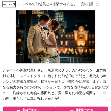
チャペルの幻想美と東京駅の格式を、一度の撮影で。
3
POINT
チャペルの神聖な美しさと、東京駅のクラシカルな格式を一度の撮
影で体験。ステンドグラスに包まれた幻想的な空間と、歴史ある赤
レンガの荘厳な景観が、特別な一日をより華やかに演出します。異
なる魅力を持つ2つのロケーションで、多彩な表情を残せる贅沢なプ
ラン。洗練された都会の雰囲気と、愛に満ちた神聖な瞬間を、一生
の思い出として写真に残しませんか!
相談予約する
撮影日の空き