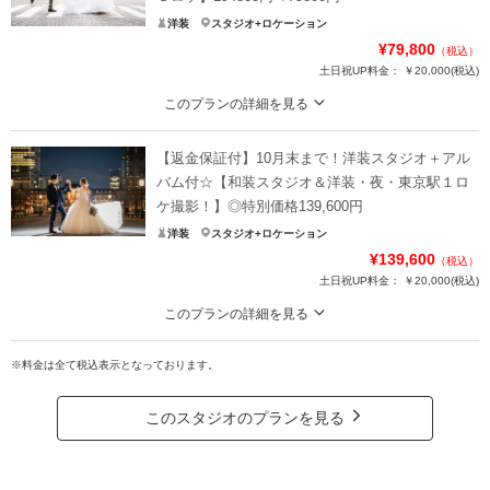
洋装
スタジオ+ロケーション
¥79,800
（税込）
土日祝UP料金：
￥20,000
(税込)
このプランの詳細を見る
今ならロケ撮影に『スタジオ撮影』+『定価30,000円アルバム』or『リフレク
ション写真』が付きます☆追加料金なし◎
【返金保証付】10月末まで！洋装スタジオ＋アル
【昼ロケ】洋装・東京駅周辺３ロケor２ロケ＋スタジオ
バム付☆【和装スタジオ＆洋装・夜・東京駅１ロ
ケ撮影！】◎特別価格139,600円
《特典》
洋装
スタジオ+ロケーション
✅スタジオ撮影
¥139,600
（税込）
✅30,000円アルバムorリフレクション写真（鏡面加工）
土日祝UP料金：
￥20,000
(税込)
※詳細は相談会にてスタッフにご確認ください。
✅ペット撮影OK
このプランの詳細を見る
今なら和装スタジオ撮影と夜ロケ撮影に『洋装スタジオ撮影』＋『アルバム』o
全てプランに含むお得な追加料金なしプラン◎
r『肌着レンタル』付き！
※料金は全て税込表示となっております。
【和装スタジオ＋洋装３ロケ】夜撮影
スタジオでの和装撮影と東京駅でのロケーション撮影がセットでお得！
このスタジオのプランを見る
プラン詳細
✅衣装2着
✅ヘアチェンジ可能
撮影料
新婦衣装1着
新郎衣装1着