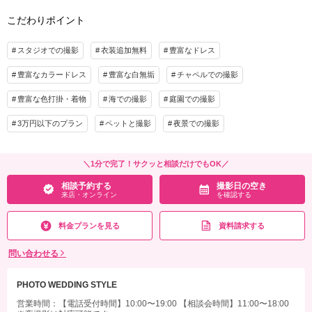
✅ペットOK
着付け
ヘアメイク
小物一式
こだわりポイント
アルバム 20P
データ 150カット
台紙付写真
《特典》
✅洋装スタジオ撮影＋アルバムor肌着レンタル付
衣装追加
会食
挙式
スタジオでの撮影
衣装追加無料
豊富なドレス
※特典は相談会にてご確認ください。
家族と撮影
家族用衣装レンタル
ペットと撮影
豊富なカラードレス
豊富な白無垢
チャペルでの撮影
プラン詳細
その他含むもの
豊富な色打掛・着物
海での撮影
庭園での撮影
撮影料
新婦衣装1着
新郎衣装1着
▽無料セット▲スタジオ撮影/ミニアルバム/リフレクション写真/移動タクシー代/アク
3万円以下のプラン
ペットと撮影
夜景での撮影
セサリー/コサージュ/ベール/ブーケ&ブートニア/靴/ワイシャツ/ネクタイ/アテンドス
着付け
ヘアメイク
小物一式
タッフ ※ドレスグレードアップ等追加料金一切なし！
アルバム 20P
データ 100カット
台紙付写真
＼1分で完了！サクッと相談だけでもOK／
相談予約する
撮影日の空き
衣装追加
会食
挙式
来店・オンライン
を確認する
相談予約する
撮影日の空き
家族と撮影
家族用衣装レンタル
ペットと撮影
来店・オンライン
を確認する
その他含むもの
料金プランを見る
資料請求する
▽無料セット▲スタジオ撮影/ミニアルバム/リフレクション写真/専用スタジオ撮影/移
動タクシー代/アクセサリー/コサージュ/ロングベール/ブーケ&ブートニア/靴/ワイシ
問い合わせる
ャツ/ネクタイ/カフス/アテンドスタッフ /事前試着！
PHOTO WEDDING STYLE
相談予約する
撮影日の空き
来店・オンライン
を確認する
営業時間：【電話受付時間】10:00〜19:00 【相談会時間】11:00〜18:00