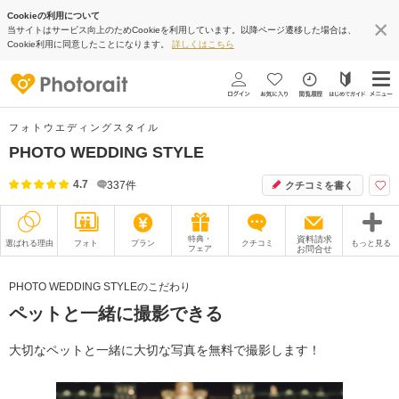
Cookieの利用について
当サイトはサービス向上のためCookieを利用しています。以降ページ遷移した場合は、
Cookie利用に同意したことになります。
詳しくはこちら
フォトウエディングスタイル
PHOTO WEDDING STYLE
4.7
337
件
クチコミを書く
特典・
資料請求
選ばれる理由
フォト
プラン
クチコミ
もっと見る
フェア
お問合せ
撮影レポート
フォトグラファー
PHOTO WEDDING STYLEのこだわり
ペットと一緒に撮影できる
衣装
ムービー
オプション
ブログ
大切なペットと一緒に大切な写真を無料で撮影します！
アクセス/TEL
スタジオトップ