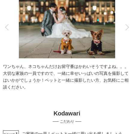
こだわりポイント
スタジオでの撮影
衣装追加無料
ワンちゃん、ネコちゃんだけお留守番はかわいそうですよね。。。
大切な家族の一員ですので、一緒に幸せいっぱいの写真を撮影して
はいかがでしょうか！ペットと一緒に撮影したい方、お気軽にご相
談ください。
豊富なドレス
豊富なカラードレス
Kodawari
豊富な白無垢
チャペルでの撮影
豊富な色打掛・着物
こだわり
海での撮影
庭園での撮影
3万円以下のプラン
ペットと撮影
夜景での撮影
ご家族の一員！ペットと一緒に思い出を残しましょう。