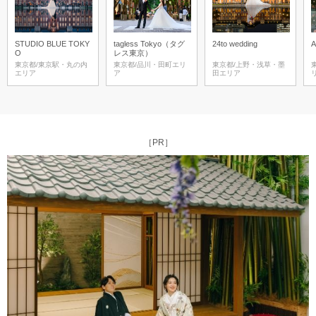
STUDIO BLUE TOKY
tagless Tokyo（タグ
24to wedding
O
レス東京）
東京都/東京駅・丸の内
東京都/品川・田町エリ
東京都/上野・浅草・墨
エリア
ア
田エリア
［PR］