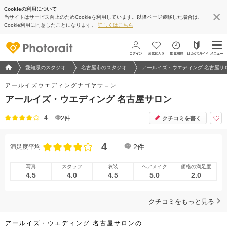
Cookieの利用について
当サイトはサービス向上のためCookieを利用しています。以降ページ遷移した場合は、
Cookie利用に同意したことになります。
詳しくはこちら
フォトウエディング/結婚写真のPhotorait ホーム
愛知県のスタジオ
名古屋市のスタジオ
アールイズ・ウエディング 名古屋サ
アールイズウエディングナゴヤサロン
アールイズ・ウエディング 名古屋サロン
4
2
件
クチコミを書く
4
2
件
満足度平均
写真
スタッフ
衣装
ヘアメイク
価格の満足度
4.5
4.0
4.5
5.0
2.0
クチコミをもっと見る
アールイズ・ウエディング 名古屋サロンの