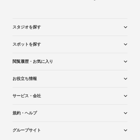
スタジオを探す
スポットを探す
エリアから探す
こだわりから探す
NEW PHOTO STYLE
プランから探す
フォトタイプ診断
フォトグラファーから探す
国内リゾートから探す
閲覧履歴・お気に入り
ロケーションから探す
スタジオから探す
お役立ち情報
閲覧スタジオ
お気に入り
サービス・会社
Wedding Photo マガジン
はじめてガイド
規約・ヘルプ
Photoraitとは
スタジオの掲載について
お問い合わせ
運営会社
サイトマップ
グループサイト
プライバシーポリシー
利用規約
ヘルプ