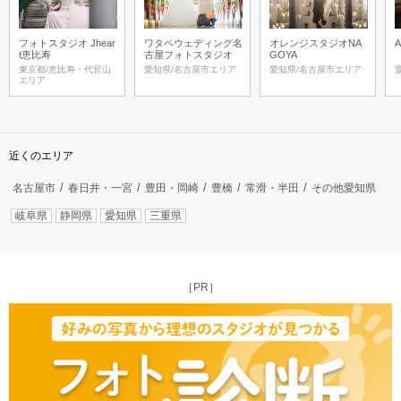
フォトスタジオ Jhear
ワタベウェディング名
オレンジスタジオNA
t恵比寿
古屋フォトスタジオ
GOYA
東京都/恵比寿・代官山
愛知県/名古屋市エリア
愛知県/名古屋市エリア
エリア
近くのエリア
名古屋市
春日井・一宮
豊田・岡崎
豊橋
常滑・半田
その他愛知県
岐阜県
静岡県
愛知県
三重県
［PR］