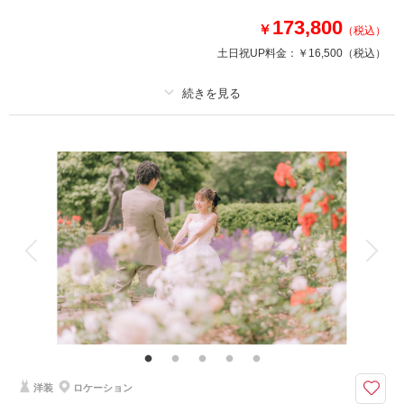
・土日料金半額
・プランから割引
173,800
￥
（税込）
土日祝UP料金：
￥16,500
（税込）
などからお好きなものをお選びいただけます！対象外プランは無し♪
相談予約する
撮影日の空き
来店・オンライン
を確認する
プラン詳細
撮影料
新婦衣装3着
新郎衣装3着
着付け
ヘアメイク
小物一式
アルバム 20 P
データ 140 カット
台紙付写真
衣装追加
会食
挙式
家族と撮影
家族用衣装レンタル
ペットと撮影
その他含むもの
衣装B〜SSクラスまでプラン内！記念に嬉しいアルバム付き♡
Phtorait限定『CLESTA(A6サイズ)』プレゼント中！和装も洋装も！妥協せ
ず写真に残したい方のための3着プラン♪
洋装
ロケーション
せっかくの写真撮影。ウェディングドレスもカラードレスも和装も全部着た