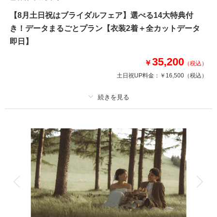
【8月土日祝はブライダルフェア】選べる14大特典付
き！データまるごとプラン【衣装2着＋全カットデータ
即日】
35,200
￥
（税込）
土日祝UP料金：
￥16,500
（税込）
適用条件：
8月末までにご契約・お申し込みをいただいた方(撮影は後日でもOK)
プラン詳細
撮影料
新婦衣装2着
新郎衣装2着
着付け
ヘアメイク
小物一式
アルバム
データ 100 カット
台紙付写真
衣装追加
会食
挙式
家族と撮影
家族用衣装レンタル
ペットと撮影
その他含むもの