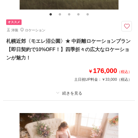
アートブーケ・Yシャツレンタル・シューズレンタル
選べる14大特典 &『CLESTA(A6サイズ)』プレゼント中！お衣装2着にヘア
オススメ
メイクと全カットデータが付いたお手頃プラン
洋装
ロケーション
Photorait限定でオリジナルアクリルスタンドプレゼント
札幌近郊〈モエレ沼公園〉★ 中距離ロケーションプラン
★選べる14大特典★
【即日契約で10%OFF！】四季折々の広大なロケーショ
・プレミアライン追加料金通常70%オフ
・アルバムグレードアップ無料
ンが魅力！
・土日料金半額
176,000
・プランから割引
￥
（税込）
土日祝UP料金：
￥33,000
（税込）
などからお好きなものをお選びいただけます！対象外プランは無し♪
相談予約する
撮影日の空き
来店・オンライン
を確認する
プラン詳細
撮影料
新婦衣装1着
新郎衣装1着
着付け
ヘアメイク
小物一式
アルバム
データ 100 カット
台紙付写真