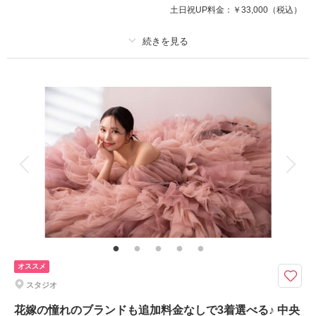
土日祝UP料金：
￥33,000
（税込）
相談予約する
撮影日の空き
来店・オンライン
を確認する
プラン詳細
撮影料
新婦衣装2着
新郎衣装2着
着付け
ヘアメイク
小物一式
アルバム
データ 140 カット
台紙付写真
衣装追加
会食
挙式
家族と撮影
家族用衣装レンタル
ペットと撮影
その他含むもの
移動費・アテンド・アートブーケレンタル・Yシャツレンタル・シューズレ
ンタル・クリーニング
オリジナルアクリルスタンドプレゼント中！お衣装2着にヘアメイク付きで
オススメ
ロケーションもスタジオも両方撮影できる充実プラン！
スタジオ
札幌ロケスタプラン〈シチュエーション豊富なスタジオ撮影＋ロケーション
撮影〉
花嫁の憧れのブランドも追加料金なしで3着選べる♪ 中央