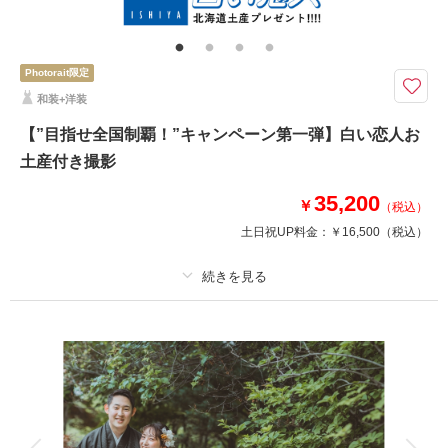
アートブーケ・Yシャツレンタル・シューズレンタル
Photorait限定『CLESTA(A6サイズ)』プレゼント中！お衣装2着にヘアメイ
クと全カットデータが付いたお手頃プラン！
Photorait限定
★データまるごとプラン〈シチュエーション豊富なスタジオ撮影〉
和装+洋装
・洋装2着（+税込¥11,000で和装に変更も可◎）
・ヘアメイク
【”目指せ全国制覇！”キャンペーン第一弾】白い恋人お
・全カットデータ
土産付き撮影
・アクセサリー類、アートブーケレンタル
35,200
￥
（税込）
▶︎即日契約特典3%OFF適用の場合：¥31,790(税込)
土日祝UP料金：
￥16,500
（税込）
このプランで撮影可能な撮影レポート
適用条件：
対象の県からご来店予定のカップル様
撮影日：
2024年4月4日
撮影場所：
札幌市中央区
（北海道）
プラン詳細
撮影料
新婦衣装1着
新郎衣装1着
着付け
ヘアメイク
小物一式
アルバム
データ 100 カット
台紙付写真
相談予約する
撮影日の空き
来店・オンライン
を確認する