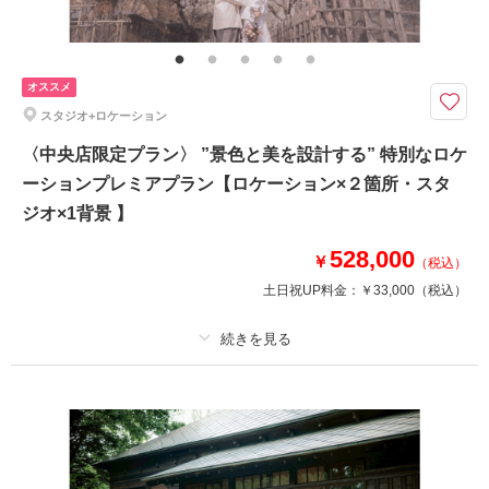
移動費・アテンド・アートブーケレンタル・Yシャツレンタル・シューズレ
ンタル・クリーニング
『CLESTA(A6サイズ)』プレゼント中！札幌近郊のロケーション地をぐるっ
オススメ
と撮影できる豪華プランがついに登場！
スタジオ+ロケーション
観光地で写真が残せる♩
・和洋装自由に選べる衣装各2着
〈中央店限定プラン〉 ”景色と美を設計する” 特別なロケ
・ヘアメイク
ーションプレミアプラン【ロケーション×２箇所・スタ
・全カットデータ
ジオ×1背景 】
・ロケーション撮影（近郊スポットから２箇所・中距離スポットから１箇所
の計３箇所で撮影可能）
528,000
￥
（税込）
即日契約で10%オフ実施中！▶︎税込¥295,020
土日祝UP料金：
￥33,000
（税込）
このプランで撮影可能な撮影レポート
プラン詳細
撮影日：
2025年8月16日
撮影場所：
札幌市
（北海道）
撮影料
新婦衣装3着
新郎衣装3着
着付け
ヘアメイク
小物一式
アルバム 20 P
データ 250 カット
台紙付写真