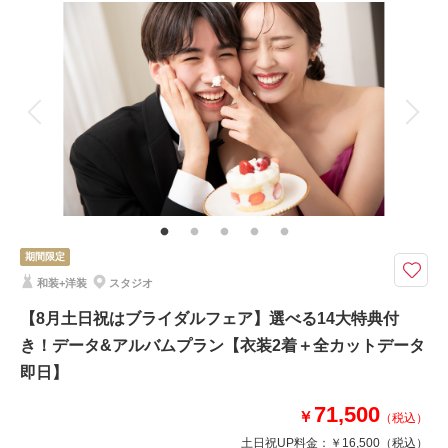
撮影料
新婦衣装2着
新郎衣装2着
着付け
ヘアメイク
小物一式
アルバム
データ
台紙付写真
衣装追加
会食
挙式
家族と撮影
家族用衣装レンタル
ペットと撮影
Photorait限定『CLESTA(A6サイズ)』プレゼント中！２着＋２箇所！ちょ
うどいい◎プラン！
★ロケーション２着プラン〈２着＋２箇所！ちょうどいい◎プラン！〉
・和洋装自由に選べる衣装各2着
・ヘアメイク
期間限定
・全カットデータ
和装+洋装
スタジオ
・ロケーション撮影（15箇所からロケ地２箇所選択可能）
【8月土日祝はブライダルフェア】選べる14大特典付
217,800円(税込)
き！データ&アルバムプラン【衣装2着＋全カットデータ
▶︎即日契約で196,020円(税込)
即日】
このプランで撮影可能な撮影レポート
71,500
￥
（税込）
撮影日：
2025年9月30日
土日祝UP料金：
￥16,500
（税込）