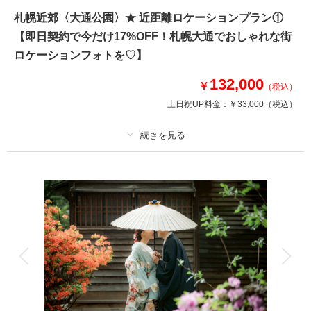
い！という方へおすすめ♪
札幌近郊〈大通公園〉★ 近距離ロケーションプラン①
【即日契約で今だけ17%OFF！札幌大通でおしゃれな街
相談予約する
撮影日の空き
ロケーションフォトを♡】
来店・オンライン
を確認する
132,000
￥
（税込）
土日祝UP料金：
￥33,000
（税込）
プラン詳細
撮影料
新婦衣装1着
新郎衣装1着
着付け
ヘアメイク
小物一式
アルバム
データ 100 カット
台紙付写真
衣装追加
会食
挙式
家族と撮影
家族用衣装レンタル
ペットと撮影
その他含むもの