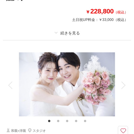
▶︎プラン10%OFFの場合：205,920(税込)
228,800
￥
（税込）
土日祝UP料金：
￥33,000
（税込）
このプランで撮影可能な撮影レポート
撮影日：
2023年6月6日
撮影場所：
はまなすの丘
（北海道）
プラン詳細
撮影料
新婦衣装1着
新郎衣装1着
着付け
ヘアメイク
小物一式
相談予約する
撮影日の空き
アルバム
データ 100 カット
台紙付写真
来店・オンライン
を確認する
衣装追加
会食
挙式
家族と撮影
家族用衣装レンタル
ペットと撮影
その他含むもの
移動費・アテンド・アートブーケレンタル・Yシャツレンタル・シューズレ
ンタル・クリーニング
『CLESTA(A6サイズ)』プレゼント中！運河沿いの建物が並ぶノスタルジッ
和装+洋装
スタジオ
クな景色。昔ながらの石造倉庫や歩道がロマンチック