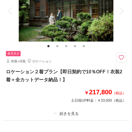
衣装追加
会食
挙式
相談予約する
撮影日の空き
来店・オンライン
を確認する
家族と撮影
家族用衣装レンタル
ペットと撮影
その他含むもの
アートブーケ・ドレス/和装インナーレンタル・Yシャツレンタル・シューズ
レンタル
Photorait限定『CLESTA(A6サイズ)』プレゼント中！【中央店限定プラ
オススメ
ン】全衣装追加料金なしの 特別なロケスタプラン
和装+洋装
ロケーション
★ブランド衣装のプレミアラインを含めた、全着クラスフリー（追加料金な
し）が盛りだくさん。
ロケーション２着プラン【即日契約で10％OFF！衣装2
・最高級アルバムに加え、ご両家へのプレゼントにも最適なミニアルバム2
着＋全カットデータ納品！】
冊付き
・仕上げは新技術「プレミアレタッチ」
217,800
￥
（税込）
即日契約で10％OFF：475,200円(税込)
土日祝UP料金：
￥33,000
（税込）
相談予約する
撮影日の空き
来店・オンライン
を確認する
プラン詳細