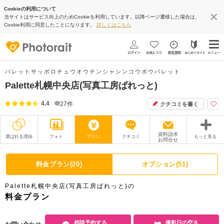
Cookieの利用について
当サイトはサービス向上のためCookieを利用しています。以降ページ遷移した場合は、
Cookie利用に同意したことになります。
詳しくはこちら
パレットサッポロチュウオウテンシャシンコウボウパレット
Palette札幌中央店(写真工房ぱれっと)
4.4
27
件
クチコミを書く
資料請求
選ばれる理由
フォト
プラン
クチコミ
もっと見る
お問合せ
撮影レポート
フォトグラファー
料金プラン(20)
オプション(51)
衣装
ムービー
Palette札幌中央店(写真工房ぱれっと)の
オプション
ブログ
料金プラン
アクセス/TEL
スタジオトップ
相談予約する
撮影日の空き