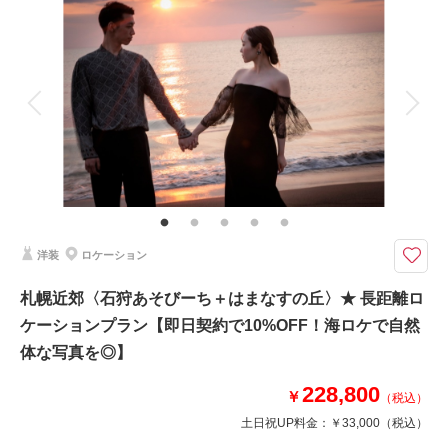
撮影料
新婦衣装1着
新郎衣装1着
着付け
ヘアメイク
小物一式
相談予約する
撮影日の空き
アルバム
データ 100 カット
台紙付写真
来店・オンライン
を確認する
衣装追加
会食
挙式
家族と撮影
家族用衣装レンタル
ペットと撮影
その他含むもの
移動費・アテンド・アートブーケレンタル・Yシャツレンタル・シューズレ
ンタル・クリーニング
Phtorait限定『CLESTA(A6サイズ)』プレゼント中！有名な京都伏見稲荷大
洋装
ロケーション
社の分社。歴史ある神社や鳥居と共に撮影可能！
〈27基の朱塗りの鳥居が壮大！北海道では他に見られないロケーション〉
札幌近郊〈石狩あそびーち＋はまなすの丘〉★ 長距離ロ
✔︎追加料金なし！和洋のチョイス自由な衣装1着
ケーションプラン【即日契約で10%OFF！海ロケで自然
✔︎撮影データ色味補正付き！
体な写真を◎】
▶︎即日契約10%OFF適用の場合：¥133,650(税込)
228,800
￥
（税込）
土日祝UP料金：
￥33,000
（税込）
このプランで撮影可能な撮影レポート