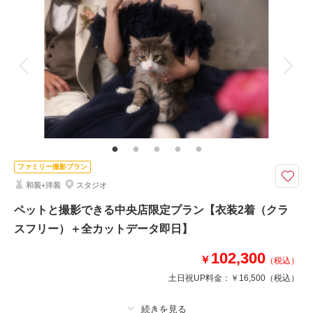
着付け
ヘアメイク
小物一式
アルバム
データ 100 カット
台紙付写真
衣装追加
会食
挙式
家族と撮影
家族用衣装レンタル
ペットと撮影
その他含むもの
移動費・アテンド・アートブーケレンタル・Yシャツレンタル・シューズレ
ンタル・クリーニング
Photorait限定『CLESTA(A6サイズ)』プレゼント中！和装にぴったりの天
ファミリー撮影プラン
神山緑地で落ち着いたロケーションフォトを♡
和装+洋装
スタジオ
〈自然いっぱいの緑地は四季によって雰囲気が変わります♩〉
✔︎追加料金なし！和洋のチョイス自由な衣装1着
ペットと撮影できる中央店限定プラン【衣装2着（クラ
✔︎撮影データ色味補正付き！
スフリー）＋全カットデータ即日】
▶︎即日契約10%OFF適用の場合：¥133,650(税込)
102,300
￥
（税込）
土日祝UP料金：
￥16,500
（税込）
このプランで撮影可能な撮影レポート