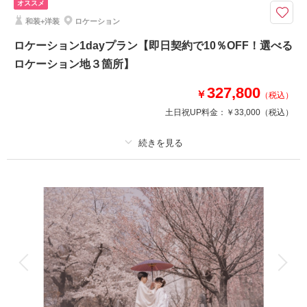
オススメ
ンドドレスが追加料金なしで着れるスペシャルプラン！
和装+洋装
ロケーション
Photorait限定『CLESTA(A6サイズ)』プレゼント
ロケーション1dayプラン【即日契約で10％OFF！選べる
ISAMUMORITAやKIYOKO HATAなど、花嫁の憧れるドレスが追加料金なし
ロケーション地３箇所】
で着られる！
お二人それぞれ3着ずつで撮影可能です♪
327,800
￥
（税込）
土日祝UP料金：
￥33,000
（税込）
相談予約する
撮影日の空き
来店・オンライン
を確認する
プラン詳細
撮影料
新婦衣装2着
新郎衣装2着
着付け
ヘアメイク
小物一式
アルバム
データ 300 カット
台紙付写真
衣装追加
会食
挙式
家族と撮影
家族用衣装レンタル
ペットと撮影
その他含むもの