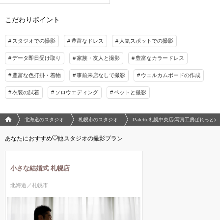
影も♡〉
✔︎追加料金なし！和洋のチョイス自由な衣装1着
こだわりポイント
✔︎撮影データ色味補正付き！
スタジオでの撮影
豊富なドレス
人気スポットでの撮影
▶︎即日契約17%OFF適用の場合：¥108,900(税込)
データ即日受け取り
家族・友人と撮影
豊富なカラードレス
このプランで撮影可能な撮影レポート
豊富な色打掛・着物
事前来店なしで撮影
ウェルカムボードの作成
撮影日：
2024年12月24日
衣装の試着
ソロウエディング
ペットと撮影
撮影場所：
札幌市中央区
（北海道）
フォトウエディング/結婚写真のPhotorait ホーム
北海道のスタジオ
札幌市のスタジオ
Palette札幌中央店(写真工房ぱれっと)
あなたにおすすめ
他スタジオの撮影プラン
相談予約する
撮影日の空き
来店・オンライン
を確認する
小さな結婚式 札幌店
北海道／札幌市