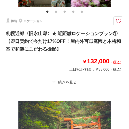
移動費・アテンド・アートブーケレンタル・Yシャツレンタル・シューズレ
ンタル・クリーニング
『CLESTA(A6サイズ)』プレゼント中！札幌市の中心部に位置する大通公
和装
ロケーション
園。交差点やテレビ塔を背景にしたり撮影方法は自由自在！
〈古き良き場所も残る大通では、和装でも洋装でも映えるお写真が撮れる
札幌近郊〈旧永山邸〉★ 近距離ロケーションプラン①
☆〉
【即日契約で今だけ17%OFF！屋内外可◎庭園と本格和
✔︎追加料金なし！和洋のチョイス自由な衣装1着
✔︎撮影データ色味補正付き！
室で和装にこだわる撮影】
▶︎即日契約17%OFF適用の場合：¥108,900(税込)
132,000
￥
（税込）
土日祝UP料金：
￥33,000
（税込）
このプランで撮影可能な撮影レポート
撮影日：
2026年5月6日
撮影場所：
札幌市
（北海道）
プラン詳細
撮影料
新婦衣装1着
新郎衣装1着
着付け
ヘアメイク
小物一式
アルバム
データ 100 カット
台紙付写真
相談予約する
撮影日の空き
来店・オンライン
を確認する
衣装追加
会食
挙式