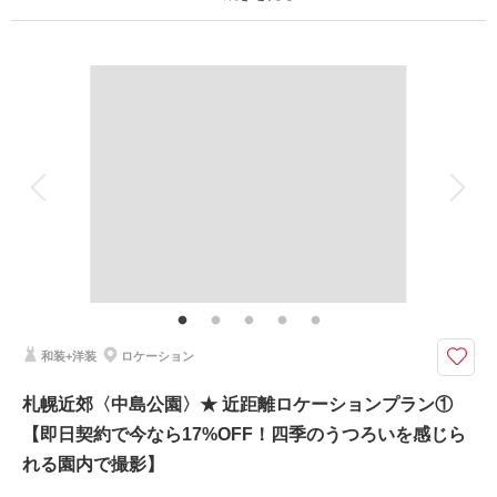
撮影日：
2024年10月25日
撮影場所：
札幌市豊平区天神山緑地
（北海道）
プラン詳細
撮影料
新婦衣装2着
新郎衣装2着
着付け
ヘアメイク
小物一式
アルバム
データ 100 カット
台紙付写真
相談予約する
撮影日の空き
来店・オンライン
を確認する
衣装追加
会食
挙式
家族と撮影
家族用衣装レンタル
ペットと撮影
その他含むもの
アートブーケ・Yシャツレンタル・シューズレンタル
オリジナルアクリルスタンドプレゼント中！お衣装2着がクラスフリー！ペ
ットとのご撮影1パターン分つき
和装+洋装
ロケーション
★選べる14大特典★
・プレミアライン追加料金通常70%オフ
札幌近郊〈中島公園〉★ 近距離ロケーションプラン①
・アルバムグレードアップ無料
【即日契約で今なら17%OFF！四季のうつろいを感じら
・土日料金半額
・プランから割引
れる園内で撮影】