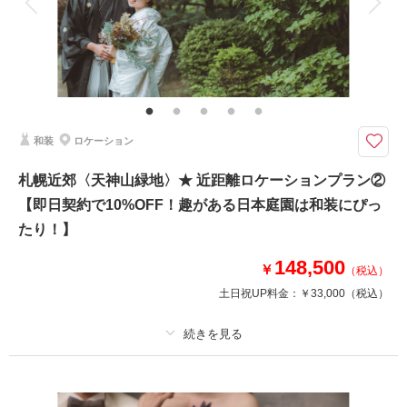
衣装追加
会食
挙式
家族と撮影
家族用衣装レンタル
ペットと撮影
その他含むもの
上記は、「スタジオ撮影 / データまるごとプラン」選択の場合。プランによ
り内容が異なります。
この機会に、北海道の撮影＆お土産をお楽しみください。
和装
ロケーション
下記の県からお越しのお客様には、「白い恋人」のお土産をプレゼント♩
札幌近郊〈天神山緑地〉★ 近距離ロケーションプラン②
対象の県（3/31現在）：
秋田県・山形県・新潟県・福井県・山梨県・長野県・岐阜県・京都府・徳島
【即日契約で10%OFF！趣がある日本庭園は和装にぴっ
県・香川県・高知県・熊本県・大分県・宮崎県
たり！】
新潟県→Sold Out!!
148,500
￥
（税込）
土日祝UP料金：
￥33,000
（税込）
相談予約する
撮影日の空き
来店・オンライン
を確認する
プラン詳細
撮影料
新婦衣装1着
新郎衣装1着