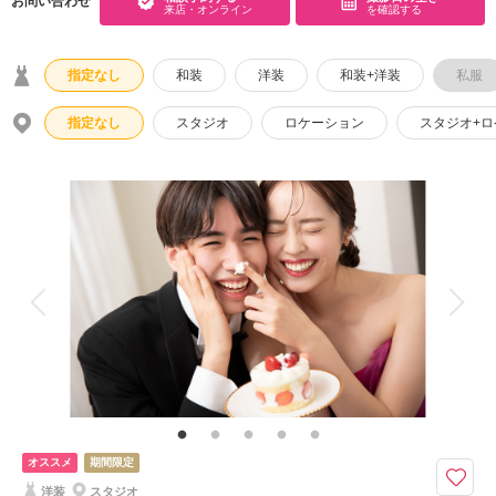
お問い合わせ
来店・オンライン
を確認する
こだわりポイント
指定なし
和装
洋装
和装+洋装
私服
指定なし
スタジオ
ロケーション
スタジオ+
スタジオでの撮影
豊富なドレス
人気スポットでの撮影
データ即日受け取り
家族・友人と撮影
豊富なカラードレス
豊富な色打掛・着物
事前来店なしで撮影
ウェルカムボードの作成
衣装の試着
オススメ
期間限定
ソロウエディング
ペットと撮影
洋装
スタジオ