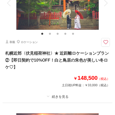
家族と撮影
家族用衣装レンタル
ペットと撮影
その他含むもの
移動費・アテンド・アートブーケレンタル・Yシャツレンタル・シューズレ
ンタル・クリーニング
Phtorait限定『CLESTA(A6サイズ)』プレゼント中！歴史が刻まれた家屋や
和装
ロケーション
庭園が和装ロケーションフォトにぴったりな空間
〈ちょっと縁側で一休みしたり、和やかなお二人の雰囲気を残せます◎〉
札幌近郊〈伏見稲荷神社〉★ 近距離ロケーションプラン
✔︎追加料金なし！和洋のチョイス自由な衣装1着
②【即日契約で10%OFF！白と鳥居の朱色が美しい冬ロ
✔︎撮影データ色味補正付き！
ケ♡】
▶︎即日契約17%OFF適用の場合：¥108,900(税込)
148,500
￥
（税込）
土日祝UP料金：
￥33,000
（税込）
このプランで撮影可能な撮影レポート
撮影日：
2023年4月17日
撮影場所：
札幌市中央区
（北海道）
プラン詳細