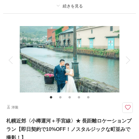
撮影日：
2024年1月12日
撮影場所：
札幌市中央区
（北海道）
プラン詳細
撮影料
新婦衣装1着
新郎衣装1着
着付け
ヘアメイク
小物一式
相談予約する
撮影日の空き
アルバム
データ 100 カット
台紙付写真
来店・オンライン
を確認する
衣装追加
会食
挙式
家族と撮影
家族用衣装レンタル
ペットと撮影
その他含むもの
移動費・アテンド・アートブーケレンタル・Yシャツレンタル・シューズレ
ンタル・クリーニング
Phtorait限定『CLESTA(A6サイズ)』プレゼント中！北海道の花「はまな
洋装
す」や、海と夕日を背景にしたお写真も残せます♡
〈夏はもちろん、秋から冬の景色も幻想的で美しいスポット〉
札幌近郊〈小樽運河＋手宮線〉★ 長距離ロケーションプ
✔︎追加料金なし！和洋のチョイス自由な衣装1着
ラン【即日契約で10%OFF！ノスタルジックな町並みで
✔︎撮影データ色味補正付き！
撮影！】