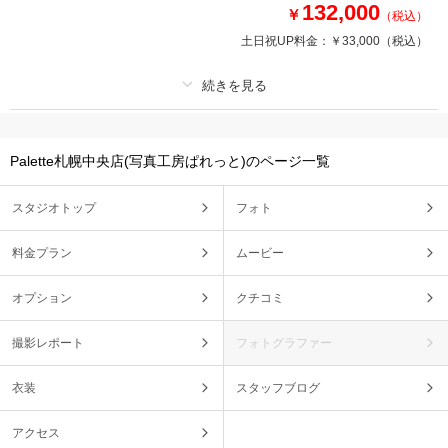
などからお好きなものをお選びいただけます！対象外プランは無し♪
132,000
￥
（税込）
※プレミア衣装料金は別途
土日祝UP料金：
￥33,000
（税込）
このプランで撮影可能な撮影レポート
撮影日：
2026年5月16日
プラン詳細
撮影場所：
写真工房ぱれっと札幌中央店
（北海
道）
Palette札幌中央店(写真工房ぱれっと)のページ一覧
撮影料
新婦衣装1着
新郎衣装1着
着付け
ヘアメイク
小物一式
スタジオトップ
フォト
アルバム
データ 100 カット
台紙付写真
衣装追加
会食
挙式
相談予約する
撮影日の空き
料金プラン
ムービー
来店・オンライン
を確認する
家族と撮影
家族用衣装レンタル
ペットと撮影
オプション
クチコミ
その他含むもの
移動費・アテンド・アートブーケレンタル・Yシャツレンタル・シューズレ
撮影レポート
フォトグラファー
ンタル・クリーニング
衣装
スタッフブログ
『CLESTA(A6サイズ)』プレゼント中！札幌中心部に位置し、自然を多く感
じられる中島公園。四季折々の自然と撮影が可能。
アクセス
〈春は桜、夏は新緑や紫陽花、秋は紅葉、冬は冬季閉鎖がなく雪景色での撮