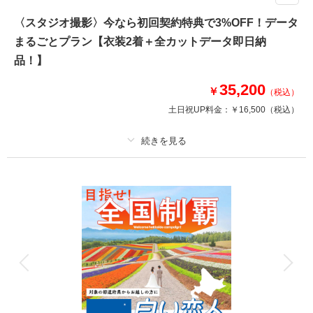
〈ロマンチックな王道スポットで撮影が叶う！食べ歩きや観光も兼ねてもO
〈スタジオ撮影〉今なら初回契約特典で3%OFF！データ
K〉
まるごとプラン【衣装2着＋全カットデータ即日納
✔︎追加料金なし！和洋のチョイス自由な衣装1着
✔︎撮影データ色味補正付き！
品！】
▶︎即日契約10%OFF適用の場合：¥205,920(税込)
35,200
￥
（税込）
土日祝UP料金：
￥16,500
（税込）
相談予約する
撮影日の空き
来店・オンライン
を確認する
プラン詳細
撮影料
新婦衣装2着
新郎衣装2着
着付け
ヘアメイク
小物一式
アルバム
データ 100 カット
台紙付写真
衣装追加
会食
挙式
家族と撮影
家族用衣装レンタル
ペットと撮影
その他含むもの