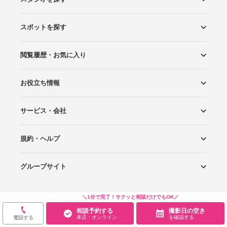
スポットを探す
エリアから探す
こだわりから探す
NEW PHOTO STYLE
プランから探す
フォトタイプ診断
フォトグラファーから探す
国内リゾートから探す
閲覧履歴・お気に入り
ロケーションから探す
スタジオから探す
お役立ち情報
閲覧スタジオ
お気に入り
サービス・会社
Wedding Photo マガジン
はじめてガイド
規約・ヘルプ
Photoraitとは
スタジオの掲載について
お問い合わせ
運営会社
サイトマップ
グループサイト
プライバシーポリシー
利用規約
ヘルプ
Wedding Park
Wedding Park 海外
Ringraph
＼1分で完了！サクッと相談だけでもOK／
相談予約する
撮影日の空き
Copyright
©
WEDDING PARK CO.,LTD.
来店・オンライン
を確認する
電話する