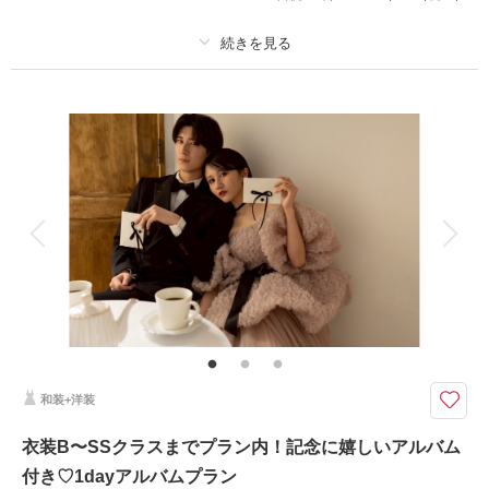
撮影場所：
大通・モエレ沼公園
（北海道）
適用条件：
8月末までにご契約・お申し込みをいただいた方(撮影は後日でもOK)
プラン詳細
撮影料
新婦衣装2着
新郎衣装2着
相談予約する
撮影日の空き
来店・オンライン
を確認する
着付け
ヘアメイク
小物一式
アルバム
データ 100 カット
台紙付写真
衣装追加
会食
挙式
家族と撮影
家族用衣装レンタル
ペットと撮影
その他含むもの
アートブーケ・Yシャツレンタル・シューズレンタル
選べる14大特典&『CLESTA(A6サイズ)』プレゼント！お衣装2着にヘアメ
イクと全カットデータが付いたお手頃プラン
和装+洋装
★選べる14大特典★
衣装B〜SSクラスまでプラン内！記念に嬉しいアルバム
・プレミアライン追加料金通常70%オフ
・アルバムグレードアップ無料
付き♡1dayアルバムプラン