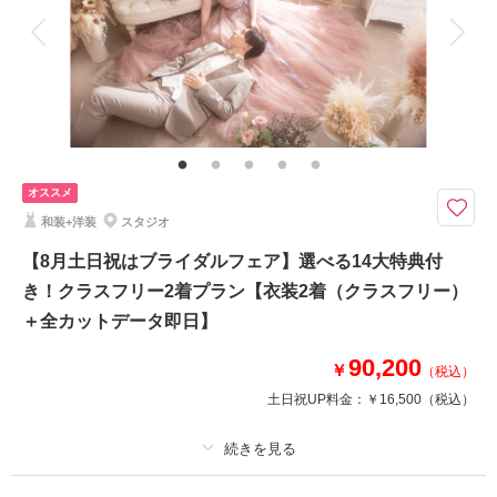
衣装追加
会食
挙式
家族と撮影
家族用衣装レンタル
ペットと撮影
その他含むもの
移動費・アテンド・アートブーケレンタル・Yシャツレンタル・シューズレ
ンタル・クリーニング
『CLESTA(A6サイズ)』プレゼント中！イサム・ノグチが設計したスタイリ
オススメ
ッシュな公園。白樺に囲まれた撮影は北海道ならでは！
和装+洋装
スタジオ
〈イサム・ノグチが設計したスタイリッシュで、広大なロケーションが魅
力〉
【8月土日祝はブライダルフェア】選べる14大特典付
✔︎追加料金なし！和洋のチョイス自由な衣装1着
き！クラスフリー2着プラン【衣装2着（クラスフリー）
✔︎撮影データ色味補正付き！
＋全カットデータ即日】
▶︎即日契約10%OFF適用の場合：¥158,400(税込)
90,200
￥
（税込）
土日祝UP料金：
￥16,500
（税込）
このプランで撮影可能な撮影レポート
撮影日：
2023年10月30日
撮影場所：
札幌市
（北海道）
プラン詳細