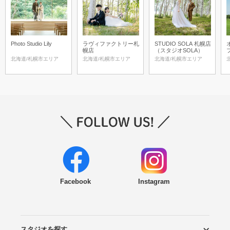
Photo Studio Lily
ラヴィファクトリー札
STUDIO SOLA 札幌店
幌店
（スタジオSOLA）
フ
S
北海道/札幌市エリア
北海道/札幌市エリア
北海道/札幌市エリア
Facebook
Instagram
スタジオを探す