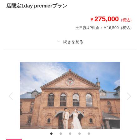
・衣装各1着
店限定1day premierプラン
・ヘアメイク
・全カットデータ
275,000
￥
（税込）
・アクセサリー、アートブーケレンタル
・スタジオ撮影
土日祝UP料金：
￥16,500
（税込）
・ロケーション撮影(１箇所選択可能)
10％OFF適用146,520円(税込)
プラン詳細
このプランで撮影可能な撮影レポート
撮影料
新婦衣装3着
新郎衣装3着
着付け
ヘアメイク
小物一式
撮影日：
2025年9月1日
撮影場所：
百合が原公園
（北海道）
アルバム 20 P
データ 140 カット
台紙付写真
衣装追加
会食
挙式
家族と撮影
家族用衣装レンタル
ペットと撮影
その他含むもの
相談予約する
撮影日の空き
来店・オンライン
を確認する
中央店最高級衣装ALLプラン内！最高級アルバム”ピュア”＋ミニアルバム2
冊付、アルバム内プレミアレタッチ付、インナーレンタル付
選べる14大特典&『CLESTA(A6サイズ)』プレゼント中！花嫁が憧れるブラ