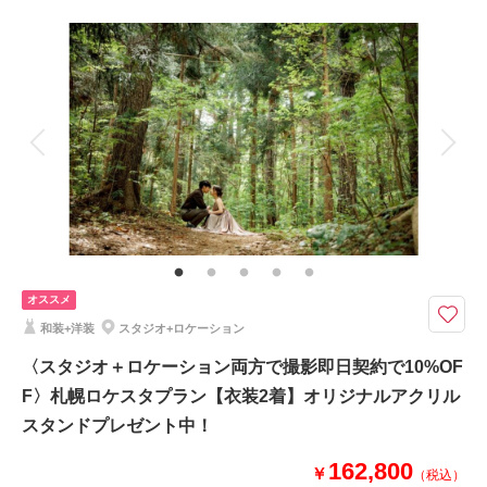
撮影料
新婦衣装2着
新郎衣装2着
着付け
ヘアメイク
小物一式
アルバム
データ 100 カット
台紙付写真
相談予約する
撮影日の空き
来店・オンライン
を確認する
衣装追加
会食
挙式
家族と撮影
家族用衣装レンタル
ペットと撮影
その他含むもの
アートブーケ・Yシャツレンタル・シューズレンタル
選べる14大特典&Photorait限定『CLESTA(A6サイズ)』プレゼント中！お
衣装2着がクラスフリー！
オススメ
★選べる14大特典★
和装+洋装
スタジオ+ロケーション
・プレミアライン追加料金通常70%オフ
・アルバムグレードアップ無料
〈スタジオ＋ロケーション両方で撮影即日契約で10%OF
・土日料金半額
F〉札幌ロケスタプラン【衣装2着】オリジナルアクリル
・プランから割引
スタンドプレゼント中！
などからお好きなものをお選びいただけます！対象外プランは無し♪
162,800
￥
※プレミア衣装料金は別途
（税込）