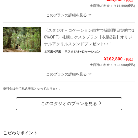
（税込）
土日祝UP料金：
￥16,500
(税込)
このプランの詳細を見る
Photorait限定『CLESTA(A6サイズ)』プレゼント中！お衣装2着にヘアメイク
と全カットデータが付いたお手頃プラン！
〈スタジオ＋ロケーション両方で撮影即日契約で1
★データまるごとプラン〈シチュエーション豊富なスタジオ撮影〉
0%OFF〉札幌ロケスタプラン【衣装2着】オリジ
・洋装2着（+税込¥11,000で和装に変更も可◎）
ナルアクリルスタンドプレゼント中！
・ヘアメイク
和装+洋装
スタジオ+ロケーション
・全カットデータ
¥162,800
（税込）
・アクセサリー類、アートブーケレンタル
土日祝UP料金：
￥33,000
(税込)
▶︎即日契約特典3%OFF適用の場合：¥31,790(税込)
このプランの詳細を見る
オリジナルアクリルスタンドプレゼント中！お衣装2着にヘアメイク付きでロケ
プラン詳細
ーションもスタジオも両方撮影できる充実プラン！
※料金は全て税込表示となっております。
札幌ロケスタプラン〈シチュエーション豊富なスタジオ撮影＋ロケーション撮
撮影料
新婦衣装2着
新郎衣装2着
影〉
このスタジオのプランを見る
着付け
ヘアメイク
小物一式
・衣装各1着
アルバム
データ 100カット
台紙付写真
・ヘアメイク
・全カットデータ
衣装追加
会食
挙式
・アクセサリー、アートブーケレンタル
家族と撮影
家族用衣装レンタル
ペットと撮影
こだわりポイント
・スタジオ撮影