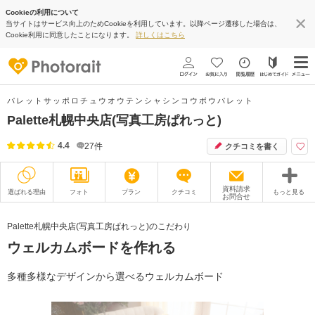
Cookieの利用について
当サイトはサービス向上のためCookieを利用しています。以降ページ遷移した場合は、
Cookie利用に同意したことになります。
詳しくはこちら
パレットサッポロチュウオウテンシャシンコウボウパレット
Palette札幌中央店(写真工房ぱれっと)
4.4
27
件
クチコミを書く
資料請求
選ばれる理由
フォト
プラン
クチコミ
もっと見る
お問合せ
撮影レポート
フォトグラファー
Palette札幌中央店(写真工房ぱれっと)のこだわり
ウェルカムボードを作れる
衣装
ムービー
オプション
ブログ
多種多様なデザインから選べるウェルカムボード
アクセス/TEL
スタジオトップ