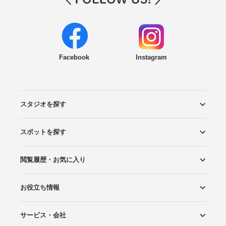
Facebook
Instagram
スタジオを探す
スポットを探す
エリアから探す
こだわりから探す
NEW PHOTO STYLE
プランから探す
フォトタイプ診断
フォトグラファーから探す
国内リゾートから探す
閲覧履歴・お気に入り
ロケーションから探す
スタジオから探す
お役立ち情報
閲覧スタジオ
お気に入り
サービス・会社
Wedding Photo マガジン
はじめてガイド