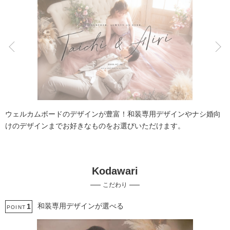
こだわりポイント
スタジオでの撮影
豊富なドレス
ウェルカムボードのデザインが豊富！和装専用デザインやナシ婚向
けのデザインまでお好きなものをお選びいただけます。
Kodawari
人気スポットでの撮影
データ即日受け取り
こだわり
家族・友人と撮影
豊富なカラードレス
豊富な色打掛・着物
和装専用デザインが選べる
1
POINT
事前来店なしで撮影
ウェルカムボードの作成
衣装の試着
ソロウエディング
ペットと撮影