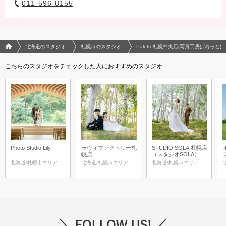
011-596-8155
フォトウエディング/結婚写真のPhotorait ホーム
北海道のスタジオ
札幌市のスタジオ
Palette札幌中央店(写真工房ぱれっと)
こちらのスタジオをチェックした人におすすめのスタジオ
Photo Studio Lily
ラヴィファクトリー札
STUDIO SOLA 札幌店
幌店
（スタジオSOLA）
フ
S
北海道/札幌市エリア
北海道/札幌市エリア
北海道/札幌市エリア