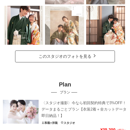
このスタジオのフォトを見る
Plan
プラン
〈スタジオ撮影〉今なら初回契約特典で3%OFF！
データまるごとプラン【衣装2着＋全カットデータ
即日納品！】
和装+洋装
スタジオ
¥35,200