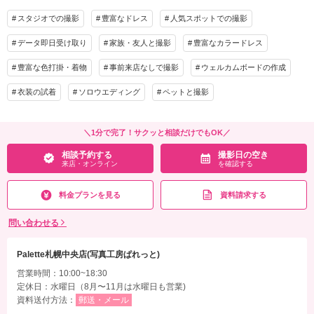
・ロケーション撮影(１箇所選択可能)
その他含むもの
スタジオでの撮影
豊富なドレス
人気スポットでの撮影
アートブーケ・Yシャツレンタル・シューズレンタル
10％OFF適用146,520円(税込)
データ即日受け取り
家族・友人と撮影
豊富なカラードレス
相談予約する
撮影日の空き
プラン詳細
来店・オンライン
を確認する
豊富な色打掛・着物
事前来店なしで撮影
ウェルカムボードの作成
撮影料
新婦衣装2着
新郎衣装2着
衣装の試着
ソロウエディング
ペットと撮影
着付け
ヘアメイク
小物一式
アルバム
データ 140カット
台紙付写真
＼1分で完了！サクッと相談だけでもOK／
衣装追加
会食
挙式
相談予約する
撮影日の空き
家族と撮影
家族用衣装レンタル
ペットと撮影
来店・オンライン
を確認する
その他含むもの
料金プランを見る
資料請求する
移動費・アテンド・アートブーケレンタル・Yシャツレンタル・シューズレンタル・
クリーニング
問い合わせる
相談予約する
撮影日の空き
来店・オンライン
を確認する
Palette札幌中央店(写真工房ぱれっと)
営業時間：10:00~18:30
定休日：水曜日（8月〜11月は水曜日も営業)
資料送付方法：
郵送・メール