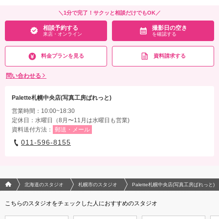
＼1分で完了！サクッと相談だけでもOK／
相談予約する
撮影日の空き
来店・オンライン
を確認する
料金プランを見る
資料請求する
問い合わせる
Palette札幌中央店(写真工房ぱれっと)
営業時間：10:00~18:30
定休日：水曜日（8月〜11月は水曜日も営業)
資料送付方法：
郵送・メール
011-596-8155
フォトウエディング/結婚写真のPhotorait ホーム
北海道のスタジオ
札幌市のスタジオ
Palette札幌中央店(写真工房ぱれっと)
こちらのスタジオをチェックした人におすすめのスタジオ