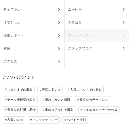
料金プラン
ムービー
オプション
クチコミ
撮影レポート
フォトグラファー
衣装
スタッフブログ
アクセス
こだわりポイント
スタジオでの撮影
豊富なドレス
人気スポットでの撮影
データ即日受け取り
家族・友人と撮影
豊富なカラードレス
豊富な色打掛・着物
事前来店なしで撮影
ウェルカムボードの作成
衣装の試着
ソロウエディング
ペットと撮影