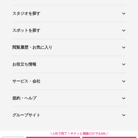
スタジオを探す
スポットを探す
エリアから探す
こだわりから探す
NEW PHOTO STYLE
プランから探す
フォトタイプ診断
フォトグラファーから探す
国内リゾートから探す
閲覧履歴・お気に入り
ロケーションから探す
スタジオから探す
お役立ち情報
閲覧スタジオ
お気に入り
サービス・会社
Wedding Photo マガジン
はじめてガイド
規約・ヘルプ
Photoraitとは
スタジオの掲載について
お問い合わせ
運営会社
サイトマップ
グループサイト
プライバシーポリシー
利用規約
ヘルプ
Wedding Park
Wedding Park 海外
Ringraph
＼1分で完了！サクッと相談だけでもOK／