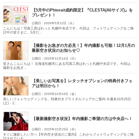
こだわりポイント
【5月中のPhtorait成約限定】『CLESTA(A6サイズ)』を
プレゼント！
公開日：2026年5月12日（火）
こんにちは！写真工房ぱれっと 札幌中央店です。今回は、フォトウェディングをご検
討中の皆さまに、5月だ...
【撮影をお急ぎの方必見！】年内撮影も可能！12月1月の
最新空き状況のお知らせ♡
公開日：2025年12月14日（日）
スタジオでの撮影
豊富なドレス
皆さんこんにちは！ 北海道札幌市にある写真工房ぱれっと札幌中央店です。今回は、
撮影をお急ぎ...
【美しいお写真を】レタッチオプションの特典付きフェ
アは明日から！
公開日：2025年10月24日（金）
美しいフォトウェディングを。特典付きブライダルフェアのご案内 今週末10月25日
(土)・2...
人気スポットでの撮影
データ即日受け取り
【最新撮影空き状況】年内撮影ご希望の方は中央店へ！
家族・友人と撮影
豊富なカラードレス
豊富な色打掛・着物
事前来店なしで撮影
ウェルカムボードの作成
衣装の試着
公開日：2025年10月15日（水）
すぐに撮影したい方へ【年内空き状況のご案内】 これからフォトウェディングをご検
ソロウエディング
ペットと撮影
討されている...