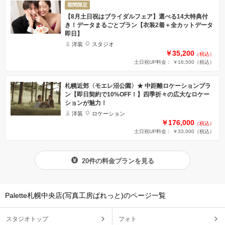
期間限定
【8月土日祝はブライダルフェア】選べる14大特典付
き！データまるごとプラン【衣装2着＋全カットデータ
即日】
洋装
スタジオ
￥35,200
（税込）
土日祝UP料金： ￥16,500
（税込）
札幌近郊〈モエレ沼公園〉★ 中距離ロケーションプラ
ン【即日契約で10%OFF！】四季折々の広大なロケー
ションが魅力！
洋装
ロケーション
￥176,000
（税込）
土日祝UP料金： ￥33,000
（税込）
20件の料金プランを見る
Palette札幌中央店(写真工房ぱれっと)のページ一覧
スタジオトップ
フォト