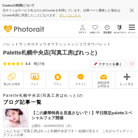
Cookieの利用について
当サイトはサービス向上のためCookieを利用しています。以降ページ遷移した場合は、
Cookie利用に同意したことになります。
詳しくはこちら
パレットサッポロチュウオウテンシャシンコウボウパレット
Palette札幌中央店(写真工房ぱれっと)
4.4
27
件
クチコミを書く
資料請求
選ばれる理由
フォト
プラン
クチコミ
もっと見る
お問合せ
撮影レポート
フォトグラファー
Palette札幌中央店(写真工房ぱれっと)の
ブログ記事一覧
衣装
ムービー
【この豪華特典を見逃さないで！】平日限定paletteスペ
シャルフェア開催
オプション
ブログ
公開日：2026年6月8日（月）
こんにちは！写真工房ぱれっと札幌中央店です！ 結婚が決まり、これからウェディン
アクセス/TEL
スタジオトップ
グフォトの準...