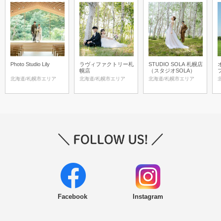
Photo Studio Lily
ラヴィファクトリー札
STUDIO SOLA 札幌店
幌店
（スタジオSOLA）
フ
S
北海道/札幌市エリア
北海道/札幌市エリア
北海道/札幌市エリア
Facebook
Instagram