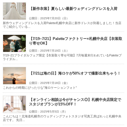
【新作衣装】夏らしい最新ウェディングドレスを入荷
公開日：2025年7月20日（日）
新作ウェディングドレスを入荷Palette札幌中央店に新作ドレスが到着しました！当店
でご紹介している...
【7/19~7/21】Paletteファクトリー×札幌中央店【衣装取
り寄せOK】
公開日：2025年7月19日（土）
7/19~21ブライダルフェア限定【衣装取り寄せ可能】7月毎週末行われているPaletteブ
ライダル...
【7/21は海の日】海ロケが50%オフで撮影出来ちゃう！
公開日：2025年7月18日（金）
これからの時期にぴったりな”海ロケーションフォト”
【オンライン相談は今がチャンス◎】札幌中央店限定で
スタジオプランが15%OFF！
公開日：2025年5月5日（月）
こんにちは！北海道札幌市のウェディングフォトスタジオ写真工房ぱれっと札幌中央
店です。 先日...