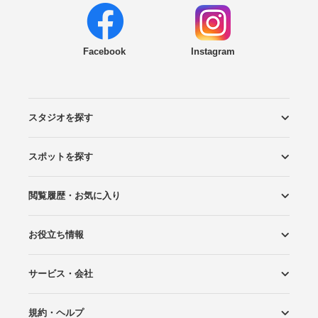
Facebook
Instagram
スタジオを探す
スポットを探す
エリアから探す
こだわりから探す
NEW PHOTO STYLE
プランから探す
フォトタイプ診断
フォトグラファーから探す
国内リゾートから探す
閲覧履歴・お気に入り
ロケーションから探す
スタジオから探す
お役立ち情報
閲覧スタジオ
お気に入り
サービス・会社
Wedding Photo マガジン
はじめてガイド
規約・ヘルプ
Photoraitとは
スタジオの掲載について
お問い合わせ
運営会社
サイトマップ