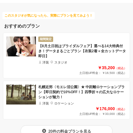
このスタジオが気になったら、実際にプランを見てみよう！
おすすめのプラン
期間限定
【8月土日祝はブライダルフェア】選べる14大特典付
き！データまるごとプラン【衣装2着＋全カットデータ
即日】
洋装
スタジオ
￥35,200
（税込）
土日祝UP料金： ￥16,500
（税込）
札幌近郊〈モエレ沼公園〉★ 中距離ロケーションプラ
ン【即日契約で10%OFF！】四季折々の広大なロケー
ションが魅力！
洋装
ロケーション
￥176,000
（税込）
土日祝UP料金： ￥33,000
（税込）
20件の料金プランを見る