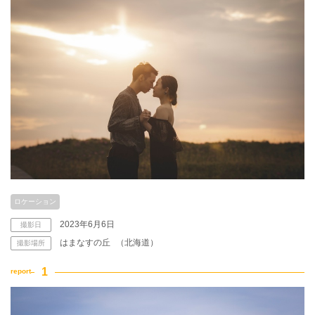
こだわりポイント
スタジオでの撮影
豊富なドレス
ロケーション
2023年6月6日
撮影日
はまなすの丘
（北海道）
撮影場所
人気スポットでの撮影
データ即日受け取り
家族・友人と撮影
豊富なカラードレス
豊富な色打掛・着物
事前来店なしで撮影
ウェルカムボードの作成
衣装の試着
ソロウエディング
ペットと撮影