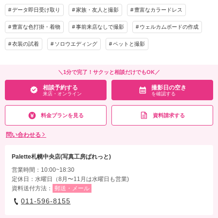
データ即日受け取り
家族・友人と撮影
豊富なカラードレス
豊富な色打掛・着物
事前来店なしで撮影
ウェルカムボードの作成
衣装の試着
ソロウエディング
ペットと撮影
＼1分で完了！サクッと相談だけでもOK／
相談予約する
撮影日の空き
来店・オンライン
を確認する
料金プランを見る
資料請求する
問い合わせる
Palette札幌中央店(写真工房ぱれっと)
営業時間：10:00~18:30
定休日：水曜日（8月〜11月は水曜日も営業)
資料送付方法：
郵送・メール
011-596-8155