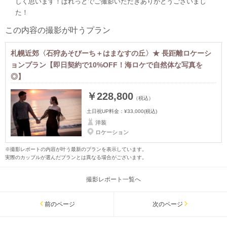
しく思います！ぱれっとでご撮影いただきありがとうございまし
た！
この内容の撮影が叶うプラン
札幌近郊〈石狩あそびーち＋はまなすの丘〉★ 長距離ロケーシ
ョンプラン【即日契約で10%OFF！海ロケで自然体な写真を
◎】
￥228,800
（税込）
土日祝UP料金：
¥33,000
(税込)
洋装
ロケーション
※撮影レポートの内容が叶う最新のプランを表示しています。
実際のカップルが選んだプランとは異なる場合がございます。
撮影レポート一覧へ
前のページ
次のページ