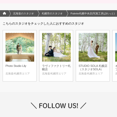
フォトウエディング/結婚写真のPhotorait ホーム
北海道のスタジオ
札幌市のスタジオ
Palette札幌中央店(写真工房ぱれっと)
こちらのスタジオをチェックした人におすすめのスタジオ
Photo Studio Lily
ラヴィファクトリー札
STUDIO SOLA 札幌店
幌店
（スタジオSOLA）
フ
S
北海道/札幌市エリア
北海道/札幌市エリア
北海道/札幌市エリア