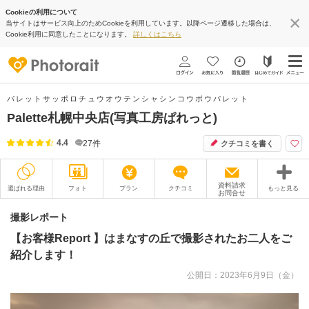
Cookieの利用について
当サイトはサービス向上のためCookieを利用しています。以降ページ遷移した場合は、
Cookie利用に同意したことになります。
詳しくはこちら
パレットサッポロチュウオウテンシャシンコウボウパレット
Palette札幌中央店(写真工房ぱれっと)
4.4
27
件
クチコミを書く
資料請求
選ばれる理由
フォト
プラン
クチコミ
もっと見る
お問合せ
撮影レポート
フォトグラファー
撮影レポート
【お客様Report 】はまなすの丘で撮影されたお二人をご
衣装
ムービー
紹介します！
オプション
ブログ
公開日：2023年6月9日（金）
アクセス/TEL
スタジオトップ