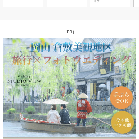
リア
［PR］