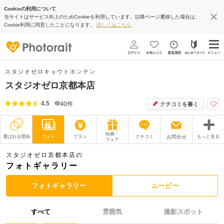
Cookieの利用について
当サイトはサービス向上のためCookieを利用しています。以降ページ遷移した場合は、
Cookie利用に同意したことになります。
詳しくはこちら
スタジオゼロキョウトホンテン
スタジオゼロ京都本店
4.5
40
件
クチコミを書く
特典・
選ばれる理由
フォト
プラン
クチコミ
お問合せ
もっと見る
フェア
撮影レポート
フォトグラファー
スタジオゼロ京都本店の
フォトギャラリー
衣装
ムービー
フォトギャラリー
ムービー
オプション
ブログ
すべて
雰囲気
撮影スポット
アクセス/TEL
スタジオトップ