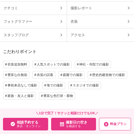
クチコミ
撮影レポート
フォトグラファー
衣装
スタッフブログ
アクセス
こだわりポイント
衣装追加無料
人気スポットでの撮影
神社・寺院での撮影
豊富な白無垢
衣装の試着
庭園での撮影
歴史的建造物での撮影
事前来店なしで撮影
海での撮影
スタジオでの撮影
家族・友人と撮影
豊富な色打掛・着物
＼1分で完了！サクッと相談だけでもOK／
相談予約する
撮影日の空き
料金プラン
来店・オンライン
を確認する