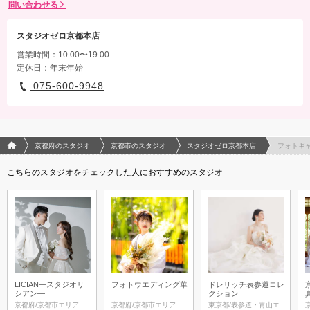
問い合わせる
スタジオゼロ京都本店
営業時間：10:00〜19:00
定休日：年末年始
075-600-9948
フォトウエディング/結婚写真のPhotorait ホーム
京都府のスタジオ
京都市のスタジオ
スタジオゼロ京都本店
フォトギ
こちらのスタジオをチェックした人におすすめのスタジオ
LICIAN―スタジオリ
フォトウエディング華
ドレリッチ表参道コレ
シアン―
クション
京都府/京都市エリア
京都府/京都市エリア
東京都/表参道・青山エ