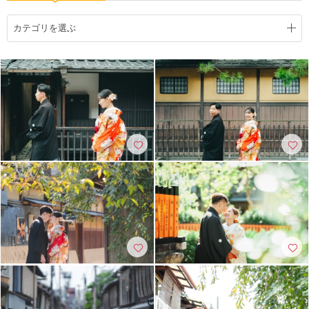
こだわりポイント
カテゴリを選ぶ
衣装追加無料
人気スポットでの撮影
神社・寺院での撮影
豊富な白無垢
衣装の試着
庭園での撮影
歴史的建造物での撮影
事前来店なしで撮影
海での撮影
スタジオでの撮影
家族・友人と撮影
豊富な色打掛・着物