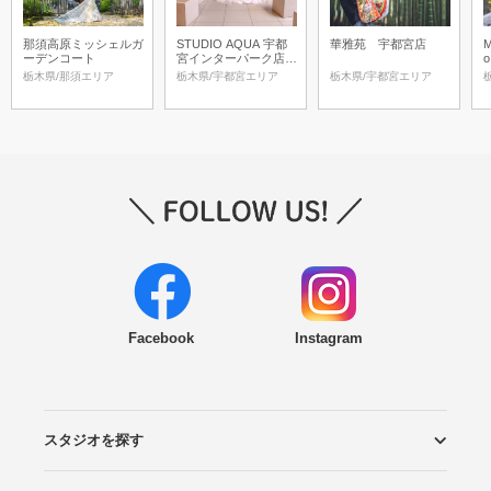
那須高原ミッシェルガ
STUDIO AQUA 宇都
華雅苑 宇都宮店
M
ーデンコート
宮インターパーク店
o
（スタジオAQUA）
栃木県/那須エリア
栃木県/宇都宮エリア
栃木県/宇都宮エリア
Facebook
Instagram
スタジオを探す