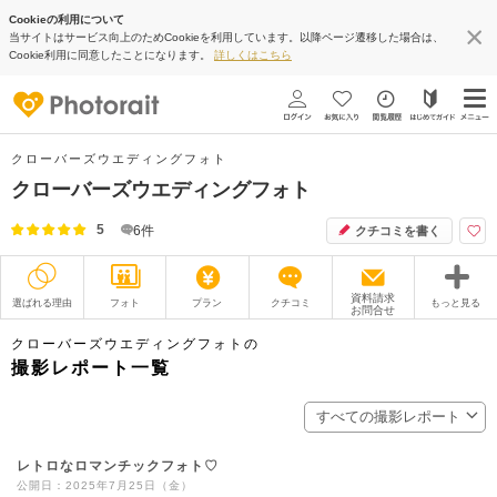
Cookieの利用について
当サイトはサービス向上のためCookieを利用しています。以降ページ遷移した場合は、
Cookie利用に同意したことになります。
詳しくはこちら
クローバーズウエディングフォト
クローバーズウエディングフォト
5
6
件
クチコミを書く
資料請求
選ばれる理由
フォト
プラン
クチコミ
もっと見る
お問合せ
撮影レポート
フォトグラファー
クローバーズウエディングフォトの
撮影レポート一覧
衣装
ムービー
すべての撮影レポート
オプション
ブログ
レトロなロマンチックフォト♡
アクセス/TEL
スタジオトップ
公開日：2025年7月25日（金）