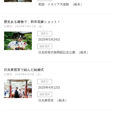
英国・イタリア大使館
（栃木）
歴史ある建物で、和洋花嫁ショット！
公開日：2025年7月11日（金）
撮影日
2025年5月24日
撮影場所
日光田母沢御用邸記念公園
（栃木）
日光東照宮で結んだ結婚式
公開日：2025年6月3日（火）
撮影日
2025年4月12日
撮影場所
日光東照宮
（栃木）