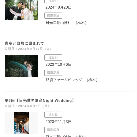
撮影日
2024年8月20日
撮影場所
日光二荒山神社
（栃木）
青空と自然に囲まれて
公開日：2024年9月17日（火）
撮影日
2023年10月6日
撮影場所
那須ファームビレッジ
（栃木）
第6回【日光世界遺産Night Wedding】
公開日：2024年8月5日（月）
撮影日
2023年11月3日
撮影場所
日光二荒山神社
（栃木）