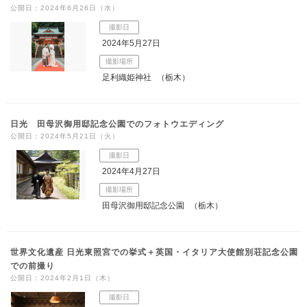
公開日：2024年6月26日（水）
撮影日
2024年5月27日
撮影場所
足利織姫神社
（栃木）
日光 田母沢御用邸記念公園でのフォトウエディング
公開日：2024年5月21日（火）
撮影日
2024年4月27日
撮影場所
田母沢御用邸記念公園
（栃木）
世界文化遺産 日光東照宮での挙式＋英国・イタリア大使館別荘記念公園
での前撮り
公開日：2024年2月1日（木）
撮影日