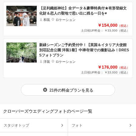
【足利織姫神社】全データ＆豪華特典付★有形登録文
化財＆恋人の聖地で思い出に残る一日を♥
和装
ロケーション
￥154,000
（税込）
土日祝UP料金： ￥33,000
（税込）
新緑シーズンご予約受付中！【英国＆イタリア大使館
別荘記念公園 洋装1着】中禅寺湖での撮影込み！DRES
Sフォトプラン
洋装
ロケーション
￥176,000
（税込）
土日祝UP料金： ￥33,000
（税込）
21件の料金プランを見る
クローバーズウエディングフォトのページ一覧
スタジオトップ
フォト