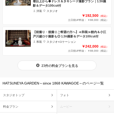
着以上から◆ドレス＆タキシード撮影プラン｜1.5h撮
影＆データ100cut付
洋装
スタジオ
￥192,500
（税込）
土日祝UP料金： ￥88,000
（税込）
【前撮り・後撮りご希望の方へ】≪和装≫館内＆小江
戸川越ロケ撮影も◎ 1.5h撮影＆データ100cut付
和装
スタジオ+ロケーション
￥242,000
（税込）
土日祝UP料金： ￥88,000
（税込）
23件の料金プランを見る
HATSUNEYA GARDEN～since 1868 KAWAGOE～のページ一覧
スタジオトップ
フォト
料金プラン
ムービー