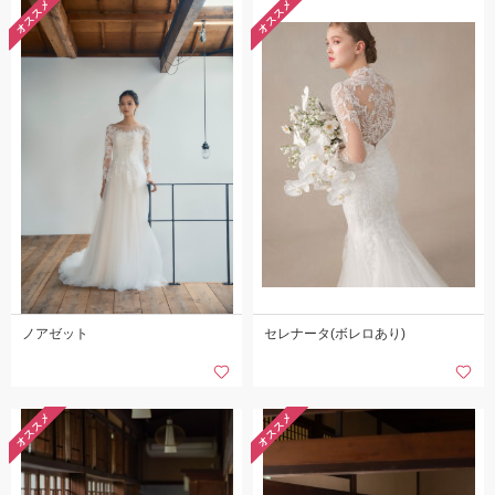
オススメ
オススメ
こだわりポイント
チャペルでの撮影
豊富な色打掛・着物
ノアゼット
セレナータ(ボレロあり)
挙式フォト
豊富なドレス
オススメ
オススメ
庭園での撮影
衣装の試着
フォト＋会食
結婚式場での撮影
家族・友人と撮影
歴史的建造物での撮影
撮影前の打ち合わせ