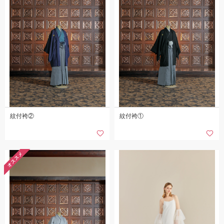
紋付袴②
紋付袴①
オススメ