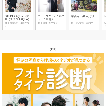
STUDIO AQUA 大宮
フォトスタジオミルフ
華雅苑 さいたま店
R
店（スタジオAQUA）
ィーユ川越店
埼玉県/大宮・浦和エリ
埼玉県/川越エリア
埼玉県/大宮・浦和エリ
ア
ア
［PR］