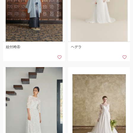
紋付袴④
ヘデラ