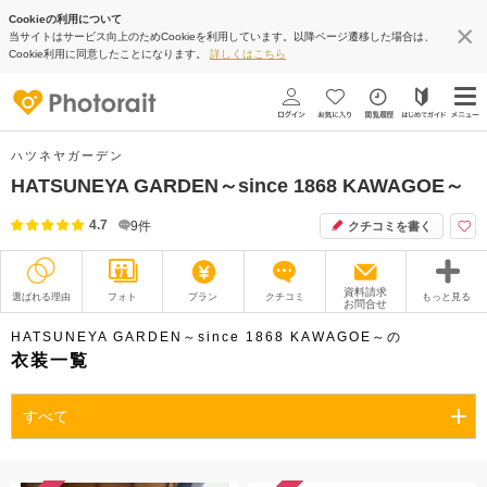
Cookieの利用について
当サイトはサービス向上のためCookieを利用しています。以降ページ遷移した場合は、
Cookie利用に同意したことになります。
詳しくはこちら
ハツネヤガーデン
HATSUNEYA GARDEN～since 1868 KAWAGOE～
4.7
9
件
クチコミを書く
資料請求
選ばれる理由
フォト
プラン
クチコミ
もっと見る
お問合せ
撮影レポート
フォトグラファー
HATSUNEYA GARDEN～since 1868 KAWAGOE～の
衣装一覧
衣装
ムービー
すべて
オプション
ブログ
アクセス/TEL
スタジオトップ