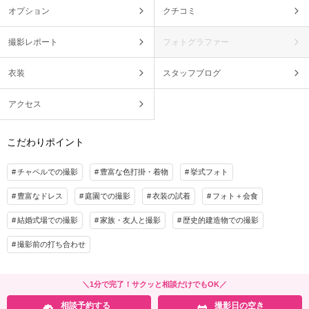
オプション
クチコミ
撮影レポート
フォトグラファー
衣装
スタッフブログ
アクセス
こだわりポイント
チャペルでの撮影
豊富な色打掛・着物
挙式フォト
豊富なドレス
庭園での撮影
衣装の試着
フォト＋会食
結婚式場での撮影
家族・友人と撮影
歴史的建造物での撮影
撮影前の打ち合わせ
＼1分で完了！サクッと相談だけでもOK／
相談予約する
撮影日の空き