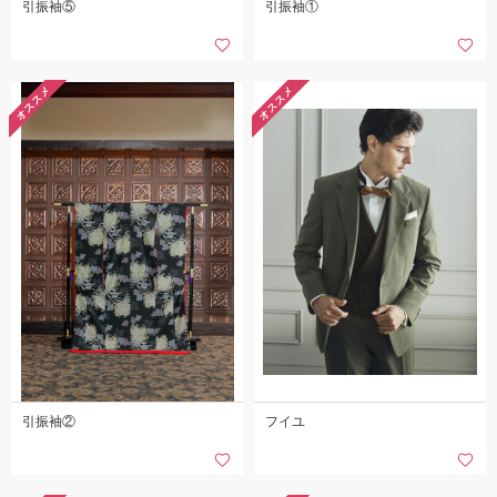
引振袖⑤
引振袖①
オススメ
オススメ
引振袖②
フイユ