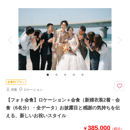
プラン詳細
撮影料
新婦衣装2着
新郎衣装1着
着付け
ヘアメイク
小物一式
アルバム
データ 300 カット
台紙付写真
衣装追加
会食
挙式
家族と撮影
家族用衣装レンタル
ペットと撮影
その他含むもの
★動画やフォトアルバムなどオプションも豊富にご用意！※使用写真はイメ
ージです。※衣装持ち込み料（衣装1点）…新婦33,000円、新郎11,000円
写真と会食を組み合わせた“新しい結婚式”。食事を囲み、大切なゲストと一
会食付プラン
緒に祝う特別な時間。
洋装
ロケーション
・会食（6名分）
・全データ（基本補正）
【フォト会食】ロケーション＋会食（新婦衣装2着・会
・衣装（新婦衣装2着・新郎衣装1着）
食（6名分）・全データ）お披露目と感謝の気持ちを伝
・新婦ヘアメイク
える、新しいお祝いスタイル
・新婦着付け
・小物一式
385,000
￥
・チャペル一ヶ所（プラン内会場）
（税込）