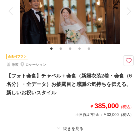
衣装追加
会食
挙式
家族と撮影
家族用衣装レンタル
ペットと撮影
その他含むもの
※前撮り撮影のご注文された方のみご利用可能。場所も服装もやりたいこと
も全て自由。結婚式のオープニングムービーなど、ご結婚されるおふたりの
今を鮮やかに映し出すようにLa-vie Factoryのクリエイターがおふたりなら
ではの映像作品をご提案いたします。
会食付プラン
洋装
ロケーション
前撮り撮影にプラスしたムービー撮影。フォト撮影にビデオグラファーが同
行して当日のメイキング動画を撮影します。
【フォト会食】チャペル＋会食（新婦衣装2着・会食（6
＜プランに含まれるもの＞
名分）・全データ）お披露目と感謝の気持ちを伝える、
・撮影1時間〜
新しいお祝いスタイル
・納品：〜約8週間で納品
・動画の長さ：2分半〜4分程度
385,000
￥
※前撮り撮影のご注文された方のみご利用可能。
（税込）
土日祝UP料金：
￥33,000
（税込）
相談予約する
撮影日の空き
来店・オンライン
を確認する