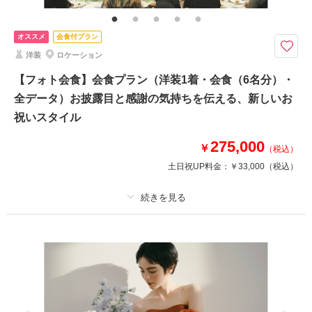
ニングムービーなど、ご結婚されるおふたりの今を鮮やかに映し出すように
La-vie Factoryのクリエイターがおふたりならではの映像作品をご提案いた
します。
オススメ
会食付プラン
洋装
ロケーション
「予算は抑えたい…」でも、「自分たちらしさはしっかり表現したい」そん
なおふたりにぴったりのライトプラン
【フォト会食】会食プラン（洋装1着・会食（6名分）・
＜プランに含まれるもの＞
全データ）お披露目と感謝の気持ちを伝える、新しいお
・撮影1時間
祝いスタイル
・納品：〜約6週間で納品
・動画の長さ：1分半以内
275,000
￥
・撮影場所：店舗周辺
（税込）
・BGM：弊社保有曲限定（ISUM曲不可）
土日祝UP料金：
￥33,000
（税込）
相談予約する
撮影日の空き
来店・オンライン
を確認する
プラン詳細
撮影料
新婦衣装1着
新郎衣装1着
着付け
ヘアメイク
小物一式
アルバム
データ 200 カット
台紙付写真
衣装追加
会食
挙式