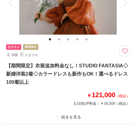
家族と撮影
家族用衣装レンタル
ペットと撮影
その他含むもの
★動画やフォトアルバムなどオプションも豊富にご用意！※写真はイメージ
です。※衣装持ち込み料（衣装1点）…新婦33,000円、新郎11,000円
写真と会食を組み合わせた“新しい結婚式”。食事を囲み、大切なゲストと一
オススメ
期間限定
緒に祝う特別な時間。
洋装
スタジオ
・会食（6名分）
・全データ（基本補正）
【期間限定】衣装追加料金なし！STUDIO FANTASIA◇
・衣装（衣装1着）
新婦洋装2着◇カラードレスも新作もOK！選べるドレス
・新婦ヘアメイク
100着以上
・新婦着付け
・小物一式
121,000
￥
・フォトグラファー
（税込）
・美容スタッフ
土日祝UP料金：
￥16,500
（税込）
・ブーケ
適用条件：
予約枠が無くなり次第終了
相談予約する
撮影日の空き
来店・オンライン
を確認する
プラン詳細