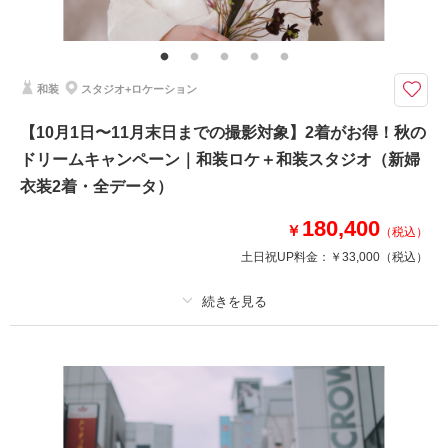
★通常293,700円が51%OFF！※2着目のヘアメイクチェンジご希望の場
合、22,000円追加 ※ブーケ（1スタイルにつき）をご希望の場合は別途5,50
0円〜 ※衣装持ち込み料（衣装1点）…新婦33,000円、新郎11,000円
和装
スタジオ+ロケーション
2着だから広がる、魅力あふれるフォトストーリー。お得なキャンペーンで
こだわりの衣装ラインナップをたっぷりとお楽しみください。
【10月1日〜11月末日までの撮影対象】2着がお得！秋の
・全データ（基本補正）
ドリームキャンペーン｜和装ロケ＋和装スタジオ（新婦
・衣装（新郎新婦）
・新婦ヘアメイク（1着分のみ）
衣装2着・全データ）
・小物一式
・フォトグラファー
180,400
￥
（税込）
・ロケ地2カ所（プラン内）
土日祝UP料金：
￥33,000
（税込）
※トップシーズン（11月20日～12月10日）撮影の場合は別途22,000円追加
相談予約する
撮影日の空き
来店・オンライン
を確認する
プラン詳細
撮影料
新婦衣装2着
新郎衣装1着
着付け
ヘアメイク
小物一式
アルバム
データ 150 カット
台紙付写真