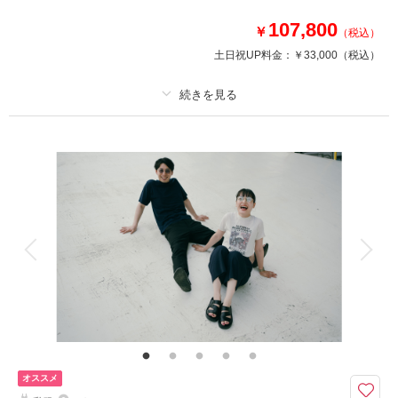
・フォトグラファー
107,800
￥
・ロケ地2カ所（プラン内）
（税込）
※トップシーズン（11月20日～12月10日）撮影の場合は別途22,000円追加
土日祝UP料金：
￥33,000
（税込）
相談予約する
撮影日の空き
来店・オンライン
を確認する
プラン詳細
撮影料
新婦衣装2着
新郎衣装1着
着付け
ヘアメイク
小物一式
アルバム
データ 100 カット
台紙付写真
衣装追加
会食
挙式
家族と撮影
家族用衣装レンタル
ペットと撮影
その他含むもの
★ロケ＋スタジオを特別価格でご案内！※2着目のヘアメイクチェンジご希
望の場合、22,000円追加 ※ブーケ（1スタイルにつき）をご希望の場合は別
途5,500円〜 ※衣装持ち込み料（衣装1点）…新婦33,000円、新郎11,000円
オススメ
ロケ＋スタジオで撮影を楽しめる洋装2着プラン。新作衣装も続々入荷！お