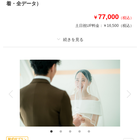
・衣装（新郎新婦）
着・全データ）
・新婦ヘアメイク（1着分のみ）
・小物一式
77,000
￥
（税込）
・フォトグラファー
土日祝UP料金：
￥16,500
（税込）
・スタジオ使用料
相談予約する
撮影日の空き
来店・オンライン
を確認する
プラン詳細
撮影料
新婦衣装2着
新郎衣装1着
着付け
ヘアメイク
小物一式
アルバム
データ 100 カット
台紙付写真
衣装追加
会食
挙式
家族と撮影
家族用衣装レンタル
ペットと撮影
その他含むもの
★通常215,600円が64%OFF! ※2着目のヘアメイクチェンジご希望の場合、
11,000円追加 ※衣装持ち込み料（衣装1点）…新婦33,000円、新郎11,000
円 ※ブーケ（1スタイルにつき）をご希望の場合は別途5,500円〜
挙式付プラン