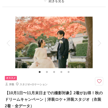
相談予約する
撮影日の空き
来店・オンライン
を確認する
プラン詳細
撮影料
新婦衣装2着
新郎衣装1着
着付け
ヘアメイク
小物一式
アルバム
データ 200 カット
台紙付写真
衣装追加
会食
挙式
家族と撮影
家族用衣装レンタル
ペットと撮影
その他含むもの
★通常238,700円が55%OFF！※2着目のヘアメイクチェンジご希望の場
合、22,000円追加 ※ブーケ（1スタイルにつき）をご希望の場合は別途5,50
0円〜 ※衣装持ち込み料（衣装1点）…新婦33,000円、新郎11,000円
オススメ
2着だから広がる、魅力あふれるフォトストーリー。お得なキャンペーンで
洋装
スタジオ+ロケーション
こだわりの衣装ラインナップをたっぷりとお楽しみください。
・全データ（基本補正）
【10月1日〜11月末日までの撮影対象】2着がお得！秋の
・衣装（新郎新婦）
ドリームキャンペーン｜洋装ロケ＋洋装スタジオ（衣装
・新婦ヘアメイク（1着分のみ）
2着・全データ）
・小物一式