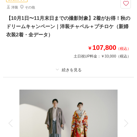
2着だから広がる、魅力あふれるフォトストーリー。お得なキャンペーンで
洋装
その他
こだわりの衣装ラインナップをたっぷりとお楽しみください。
〈含まれるもの〉
【10月1日〜11月末日までの撮影対象】2着がお得！秋の
・全データ（基本補正）
ドリームキャンペーン｜洋装チャペル＋プチロケ（新婦
・衣装（新郎新婦）
衣装2着・全データ）
・新婦ヘアメイク（1着分のみ）
・小物一式
107,800
￥
・フォトグラファー
（税込）
・スタジオ使用料
土日祝UP料金：
￥33,000
（税込）
相談予約する
撮影日の空き
来店・オンライン
を確認する
プラン詳細
撮影料
新婦衣装2着
新郎衣装1着
着付け
ヘアメイク
小物一式
アルバム
データ 150 カット
台紙付写真
衣装追加
会食
挙式
家族と撮影
家族用衣装レンタル
ペットと撮影