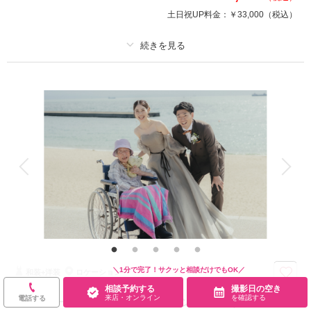
・フォトグラファー
土日祝UP料金：
￥33,000
（税込）
・美容スタッフ
・ブーケ
プラン詳細
相談予約する
撮影日の空き
来店・オンライン
を確認する
撮影料
新婦衣装2着
新郎衣装1着
着付け
ヘアメイク
小物一式
アルバム
データ 300 カット
台紙付写真
衣装追加
会食
挙式
家族と撮影
家族用衣装レンタル
ペットと撮影
その他含むもの
★動画やフォトアルバムなどオプションも豊富にご用意！※写真はイメージ
です。※衣装持ち込み料（衣装1点）…新婦33,000円、新郎11,000円
写真と会食を組み合わせた“新しい結婚式”。食事を囲み、大切なゲストと一
＼1分で完了！サクッと相談だけでもOK／
和装+洋装
ロケーション
緒に祝う特別な時間。
相談予約する
撮影日の空き
・会食（6名分）
来店・オンライン
を確認する
電話する
【家族と一緒に撮影】ロケーションフォト（洋装1着＋
・全データ（基本補正）