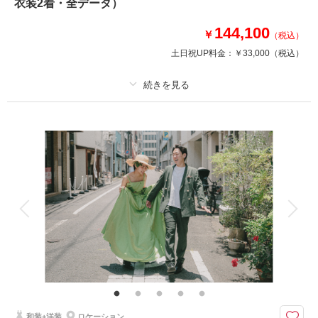
衣装2着・全データ）
・小物一式
・フォトグラファー
144,100
￥
（税込）
・スタジオ使用料
土日祝UP料金：
￥33,000
（税込）
・店舗周辺ロケ地
※トップシーズン（11月20日～12月10日）撮影の場合は別途22,000円追加
プラン詳細
相談予約する
撮影日の空き
来店・オンライン
を確認する
撮影料
新婦衣装2着
新郎衣装2着
着付け
ヘアメイク
小物一式
アルバム
データ 150 カット
台紙付写真
衣装追加
会食
挙式
家族と撮影
家族用衣装レンタル
ペットと撮影
その他含むもの
★ロケ＋スタジオを特別価格でご案内！※2着目のヘアメイクチェンジご希
望の場合、22,000円追加 ※ブーケ（1スタイルにつき）をご希望の場合は別
途5,500円〜 ※衣装持ち込み料（衣装1点）…新婦33,000円、新郎11,000円
和装+洋装
ロケーション