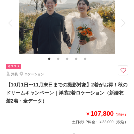
来店・オンライン
を確認する
着付け
ヘアメイク
小物一式
アルバム
データ 100 カット
台紙付写真
衣装追加
会食
挙式
家族と撮影
家族用衣装レンタル
ペットと撮影
その他含むもの
★通常149,600円が65%OFF! ※2着目のヘアメイクチェンジご希望の場合、
11,000円追加 ※ブーケ（1スタイルにつき）をご希望の場合は別途5,500
円〜 ※衣装持ち込み料（衣装1点）…新婦33,000円、新郎11,000円
オススメ
2着だから広がる、魅力あふれるフォトストーリー。お得なキャンペーンで
洋装
ロケーション
こだわりの衣装ラインナップをたっぷりとお楽しみください。
【10月1日〜11月末日までの撮影対象】2着がお得！秋の
〈含まれるもの〉
ドリームキャンペーン｜洋装2着ロケーション（新婦衣
・全データ（基本補正）
・衣装（新郎新婦）
装2着・全データ）
・新婦ヘアメイク（1着分のみ）
107,800
・小物一式
￥
（税込）
・フォトグラファー
土日祝UP料金：
￥33,000
（税込）
・スタジオ使用料