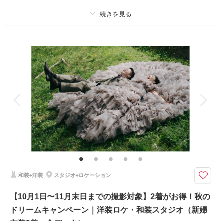
・新婦着付け
・小物一式
・フォトグラファー
・スタジオ使用料
プラン詳細
撮影料
新婦衣装2着
新郎衣装2着
相談予約する
撮影日の空き
着付け
ヘアメイク
小物一式
来店・オンライン
を確認する
アルバム
データ 150 カット
台紙付写真
衣装追加
会食
挙式
家族と撮影
家族用衣装レンタル
ペットと撮影
その他含むもの
★ロケ＋スタジオを特別価格でご案内！※2着目のヘアメイクチェンジご希
望の場合、22,000円追加 ※ブーケ（1スタイルにつき）をご希望の場合は別
途5,500円〜 ※衣装持ち込み料（衣装1点）…新婦33,000円、新郎11,000円
和装+洋装
スタジオ+ロケーション
ロケ＋スタジオで撮影を楽しめる衣装2着プラン。新作衣装も続々入荷！お
得なキャンペーンをお見逃しなく！
【10月1日〜11月末日までの撮影対象】2着がお得！秋の
・全データ（基本補正）
ドリームキャンペーン｜洋装ロケ・和装スタジオ（新婦
・衣装（新郎新婦）
・新婦ヘアメイク（1着分のみ）