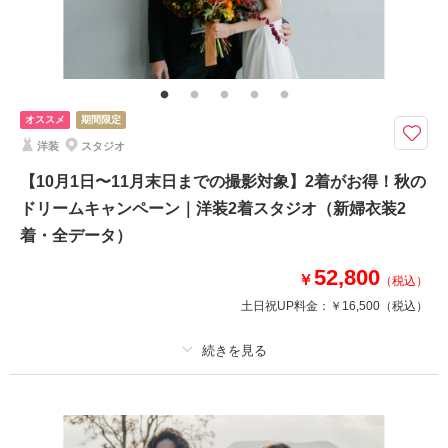
その他含むもの
★早い者勝ち！期間限定半額キャンペーン開催中！ロケ＋スタジオ、和装＋
洋装などプランの組み合わせも可能です。※衣装持ち込み料（衣装1点）…
新婦¥33,000、新郎¥11,000
オススメ
期間限定
今なら基本料半額！ウエディングフォトをもっと自由に。好きな人と好きな
洋装
スタジオ
場所で叶えるロケーションフォト
通常価格：165,000円（税込）
【10月1日〜11月末日までの撮影対象】2着がお得！秋の
ドリームキャンペーン｜洋装2着スタジオ（新婦衣装2
＜含まれるもの＞
着・全データ）
・全データ（基本補正付き）
・新婦衣装（ドレス）
52,800
￥
・新郎衣装（タキシード）
（税込）
・カメラマン（1時間撮影）
土日祝UP料金：
￥16,500
（税込）
・新婦ヘアメイク・着付け
・小物一式
・ブーケ（造花・ブートニア）
適用条件：
10月1日〜11月末日までの撮影対象
・プラン内ロケ地 / 1ヶ所
プラン詳細
撮影料
新婦衣装2着
新郎衣装1着
相談予約する
撮影日の空き