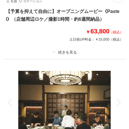
私服
ロケーション
得なキャンペーンをお見逃しなく！
・全データ（基本補正）
【予算を抑えて自由に】オープニングムービー《Paste
・衣装（新郎新婦）
l》（店舗周辺ロケ／撮影1時間・約6週間納品）
・新婦ヘアメイク（1着分のみ）
・小物一式
63,800
￥
（税込）
・フォトグラファー
・スタジオ使用料
土日祝UP料金：
￥33,000
（税込）
・店舗周辺ロケ地
※トップシーズン（11月20日～12月10日）撮影の場合は別途22,000円追加
プラン詳細
相談予約する
撮影日の空き
来店・オンライン
を確認する
撮影料
新婦衣装
新郎衣装
着付け
ヘアメイク
小物一式
アルバム
データ
台紙付写真
衣装追加
会食
挙式
家族と撮影
家族用衣装レンタル
ペットと撮影
その他含むもの
場所も服装もやりたいことも全て自由。前撮りムービーや、結婚式のオープ