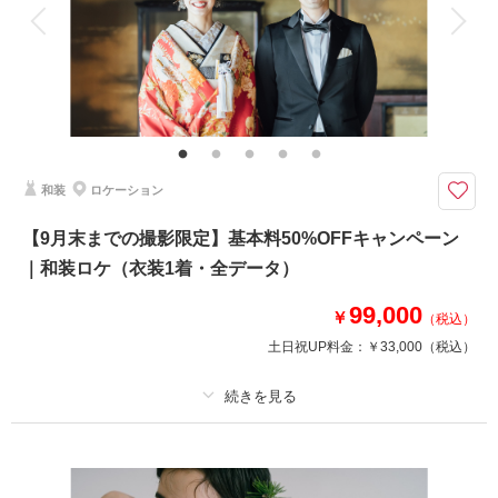
衣装追加
会食
挙式
家族と撮影
家族用衣装レンタル
ペットと撮影
その他含むもの
★早い者勝ち！期間限定半額キャンペーン開催中！ロケ＋スタジオ、和装＋
洋装などプランの組み合わせも可能です。※衣装持ち込み料（衣装1点）…
新婦¥33,000、新郎¥11,000
和装
ロケーション
ふたりの好きがきっと見つかる。特別な思い出を美しく残せるスタジオフォ
ト。こだわりの衣装をリーズナブルに堪能できます。
【9月末までの撮影限定】基本料50%OFFキャンペーン
通常価格：121,000円（税込）
｜和装ロケ（衣装1着・全データ）
＜含まれるもの＞
99,000
・全データ（基本補正付き）
￥
（税込）
・新婦衣装
土日祝UP料金：
￥33,000
（税込）
・新郎衣装
・カメラマン（1時間撮影）
・新婦ヘアメイク・着付け
・小物一式
プラン詳細
・ブーケ（造花・ブートニア）
・スタジオ使用料
撮影料
新婦衣装1着
新郎衣装1着