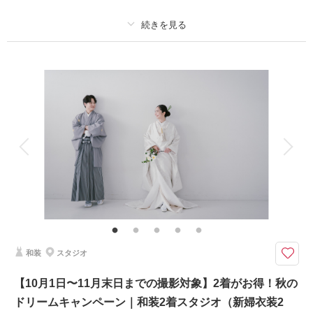
相談予約する
撮影日の空き
来店・オンライン
を確認する
プラン詳細
撮影料
新婦衣装2着
新郎衣装2着
着付け
ヘアメイク
小物一式
アルバム
データ 100 カット
台紙付写真
衣装追加
会食
挙式
家族と撮影
家族用衣装レンタル
ペットと撮影
その他含むもの
★通常192,500円が66%OFF！※2着目のヘアメイクチェンジご希望の場
合、11,000円追加 ※ブーケ（1スタイルにつき）をご希望の場合は別途5,50
0円〜 ※衣装持ち込み料（衣装1点）…新婦33,000円、新郎11,000円
和装
スタジオ
2着だから広がる、魅力あふれるフォトストーリー。お得なキャンペーンで
こだわりの衣装ラインナップをたっぷりとお楽しみください。
【10月1日〜11月末日までの撮影対象】2着がお得！秋の
〈含まれるもの〉
ドリームキャンペーン｜和装2着スタジオ（新婦衣装2
・全データ（基本補正）