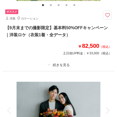
洋装などプランの組み合わせも可能です。※衣装持ち込み料（衣装1点）…
新婦¥33,000、新郎¥11,000
オススメ
ふたりの好きがきっと見つかる。特別な思い出を美しく残せるスタジオフォ
洋装
ロケーション
ト。こだわりの衣装をリーズナブルに堪能できます。
【9月末までの撮影限定】基本料50%OFFキャンペーン
通常価格：88,000円（税込）
｜洋装ロケ（衣装1着・全データ）
＜含まれるもの＞
82,500
￥
・全データ（基本補正付き）
（税込）
・新婦衣装
土日祝UP料金：
￥33,000
（税込）
・新郎衣装
・カメラマン（1時間撮影）
・新婦ヘアメイク・着付け
・美容専属スタッフ
プラン詳細
・小物一式
・ブーケ（造花・ブートニア）
撮影料
新婦衣装1着
新郎衣装1着
・スタジオ使用料
着付け
ヘアメイク
小物一式
アルバム
データ 100 カット
台紙付写真
相談予約する
撮影日の空き
衣装追加
会食
挙式
来店・オンライン
を確認する
家族と撮影
家族用衣装レンタル
ペットと撮影