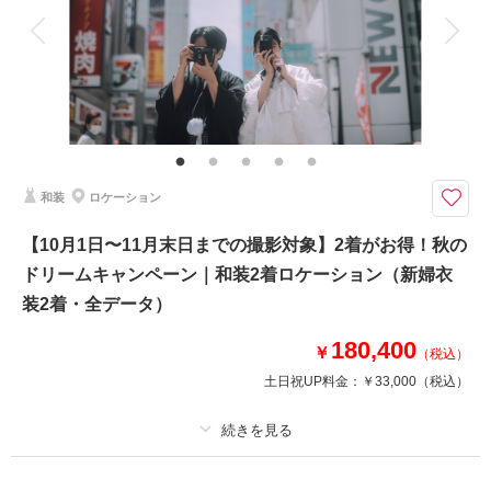
衣装追加
会食
挙式
家族と撮影
家族用衣装レンタル
ペットと撮影
その他含むもの
★ロケ＋スタジオを特別価格でご案内！※2着目のヘアメイクチェンジご希
望の場合、22,000円追加 ※ブーケ（1スタイルにつき）をご希望の場合は別
途5,500円〜 ※衣装持ち込み料（衣装1点）…新婦33,000円、新郎11,000円
和装
ロケーション
ロケ＋スタジオで撮影を楽しめる衣装2着プラン。新作衣装も続々入荷！お
得なキャンペーンをお見逃しなく！
【10月1日〜11月末日までの撮影対象】2着がお得！秋の
・全データ（基本補正）
ドリームキャンペーン｜和装2着ロケーション（新婦衣
・衣装（新郎新婦）
・新婦ヘアメイク（1着分のみ）
装2着・全データ）
・小物一式
・フォトグラファー
180,400
￥
（税込）
・スタジオ使用料
土日祝UP料金：
￥33,000
（税込）
・店舗周辺ロケ地
※トップシーズン（11月20日～12月10日）撮影の場合は別途22,000円追加
プラン詳細
相談予約する
撮影日の空き
来店・オンライン
を確認する