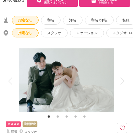
お問い合わせ
来店・オンライン
を確認する
指定なし
和装
洋装
和装+洋装
私服
指定なし
スタジオ
ロケーション
スタジオ+
オススメ
期間限定
洋装
スタジオ