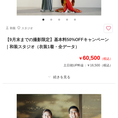
その他含むもの
★チャペル＋プチロケプランを特別価格でご案内！※2着目のヘアメイクチ
ェンジご希望の場合、22,000円追加 ※ブーケ（1スタイルにつき）をご希望
の場合は別途5,500円〜 ※衣装持ち込み料（衣装1点）…新婦33,000円、新
郎11,000円
和装
スタジオ
2着プランを特別価格でご案内。ラヴィファクトリーが自信を持ってお届け
【9月末までの撮影限定】基本料50%OFFキャンペーン
する衣装ラインナップをたっぷりとお楽しみください
｜和装スタジオ（衣装1着・全データ）
・全データ
・衣装
60,500
・新婦ヘアメイク（1着分のみ）
￥
（税込）
・小物一式
土日祝UP料金：
￥16,500
（税込）
・フォトグラファー
・美容スタッフ・アシスタント
・プラン内チャペル使用料
・店舗周辺ロケ地（2着目）
プラン詳細
※トップシーズン（11月20日〜12月10日）撮影の場合は別途22,000円追加
撮影料
新婦衣装1着
新郎衣装1着
着付け
ヘアメイク
小物一式
相談予約する
撮影日の空き
来店・オンライン
を確認する
アルバム
データ 50 カット
台紙付写真