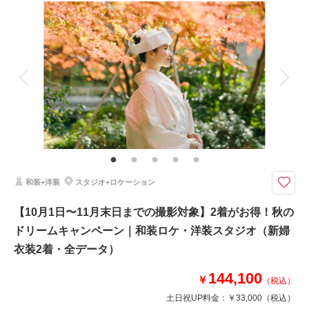
撮影料
新婦衣装2着
新郎衣装1着
着付け
ヘアメイク
小物一式
アルバム
データ 100 カット
台紙付写真
衣装追加
会食
挙式
家族と撮影
家族用衣装レンタル
ペットと撮影
その他含むもの
★約100着から花嫁衣装2着を選べる！衣装グレード追加料金込み（最大15
万円相当）さらに新郎衣装も自由に選べるフルパッケージプラン。！種類豊
富なラインナップから運命の一着をお選びください。
和装+洋装
スタジオ+ロケーション
衣装を妥協したくないおふたりに。撮影に必要なもの全てセットになった安
心パッケージプラン。本格スタジオでの撮影を限定価格でご案内。
【10月1日〜11月末日までの撮影対象】2着がお得！秋の
＜含まれるもの＞
ドリームキャンペーン｜和装ロケ・洋装スタジオ（新婦
・全データ（基本補正付）
衣装2着・全データ）
・新婦衣装2着（ランクアップフリー）
・新郎衣装1着（ランクアップフリー）
144,100
￥
（税込）
・事前衣装合わせ
・新婦ヘアメイク
土日祝UP料金：
￥33,000
（税込）