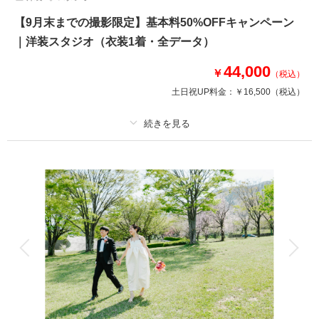
【9月末までの撮影限定】基本料50%OFFキャンペーン
｜洋装スタジオ（衣装1着・全データ）
44,000
￥
（税込）
土日祝UP料金：
￥16,500
（税込）
適用条件：
9月末までの撮影対象
プラン詳細
撮影料
新婦衣装1着
新郎衣装1着
着付け
ヘアメイク
小物一式
アルバム
データ 50 カット
台紙付写真
衣装追加
会食
挙式
家族と撮影
家族用衣装レンタル
ペットと撮影
その他含むもの
★早い者勝ち！期間限定半額キャンペーン開催中！ロケ＋スタジオ、和装＋