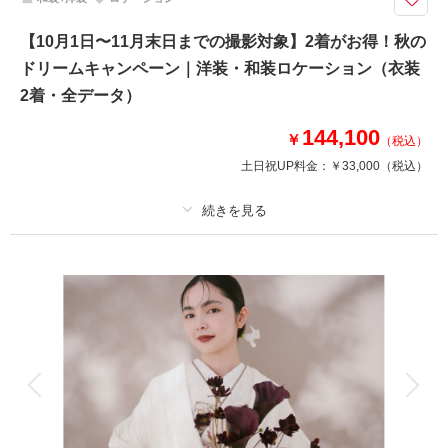
ロケ＋スタジオで撮影を楽しめる衣装2着プラン。新作衣装も続々入荷！お
得なキャンペーンをお見逃しなく！
【10月1日〜11月末日までの撮影対象】2着がお得！秋の
・全データ（基本補正）
ドリームキャンペーン｜洋装・和装ロケーション（衣装
・衣装（新郎新婦）
・新婦ヘアメイク（1着分のみ）
2着・全データ）
・小物一式
・フォトグラファー
144,100
￥
（税込）
・スタジオ使用料
土日祝UP料金：
￥33,000
（税込）
・店舗周辺ロケ地
※トップシーズン（11月20日～12月10日）撮影の場合は別途22,000円追加
プラン詳細
相談予約する
撮影日の空き
来店・オンライン
を確認する
撮影料
新婦衣装2着
新郎衣装2着
着付け
ヘアメイク
小物一式
アルバム
データ 200 カット
台紙付写真
衣装追加
会食
挙式
家族と撮影
家族用衣装レンタル
ペットと撮影
その他含むもの