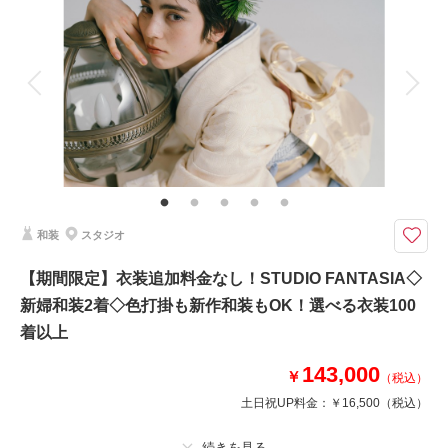
着付け
ヘアメイク
小物一式
相談予約する
撮影日の空き
アルバム
データ 100 カット
台紙付写真
来店・オンライン
を確認する
衣装追加
会食
挙式
家族と撮影
家族用衣装レンタル
ペットと撮影
その他含むもの
★早い者勝ち！期間限定半額キャンペーン開催中！ロケ＋スタジオ、和装＋
洋装などプランの組み合わせも可能です。※衣装持ち込み料（衣装1点）…
新婦¥33,000、新郎¥11,000
和装
スタジオ
今なら基本料半額！ウエディングフォトをもっと自由に。好きな人と好きな
場所で叶えるロケーションフォト
【期間限定】衣装追加料金なし！STUDIO FANTASIA◇
通常価格：198,000円（税込）
新婦和装2着◇色打掛も新作和装もOK！選べる衣装100
＜含まれるもの＞
着以上
・全データ（基本補正付き）
・新婦衣装（白無垢or色打掛）
143,000
￥
（税込）
・新郎衣装（紋付袴）
土日祝UP料金：
￥16,500
（税込）
・カメラマン（1時間撮影）
・新婦ヘアメイク
・小物一式