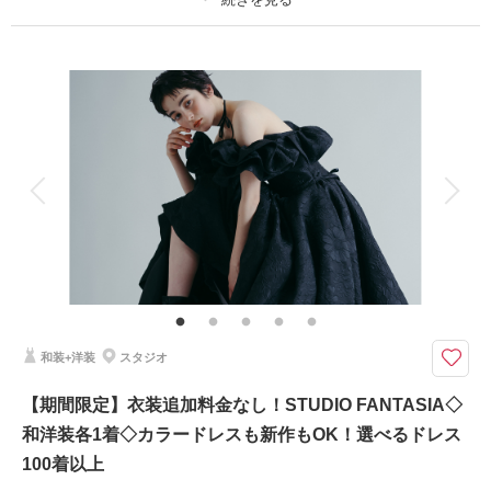
・ブーケ（造花・ブートニア）
プラン詳細
・プラン内ロケ地1ヶ所
撮影料
新婦衣装2着
新郎衣装1着
相談予約する
撮影日の空き
着付け
ヘアメイク
小物一式
来店・オンライン
を確認する
アルバム
データ 100 カット
台紙付写真
衣装追加
会食
挙式
家族と撮影
家族用衣装レンタル
ペットと撮影
その他含むもの
★約100着から花嫁衣装2着を選べる！衣装グレード追加料金込み（最大15
万円相当）さらに新郎衣装も自由に選べるフルパッケージプラン。！種類豊
富なラインナップから運命の一着をお選びください。
和装+洋装
スタジオ
衣装を妥協したくないおふたりに。撮影に必要なもの全てセットになった安
心パッケージプラン。本格スタジオでの撮影を限定価格でご案内。
【期間限定】衣装追加料金なし！STUDIO FANTASIA◇
12月25日までの撮影限定
和洋装各1着◇カラードレスも新作もOK！選べるドレス
＜含まれるもの＞
100着以上
・全データ（基本補正付）