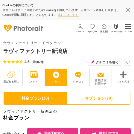
Cookieの利用について
当サイトはサービス向上のためCookieを利用しています。以降ページ遷移した場合は、
Cookie利用に同意したことになります。
詳しくはこちら
ラヴィファクトリーニイガタテン
ラヴィファクトリー新潟店
4.5
96
件
クチコミを書く
資料請求
選ばれる理由
フォト
プラン
クチコミ
もっと見る
お問合せ
撮影レポート
フォトグラファー
料金プラン(30)
オプション(70)
衣装
ムービー
ラヴィファクトリー新潟店の
オプション
ブログ
料金プラン
アクセス/TEL
スタジオトップ
相談予約する
撮影日の空き