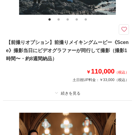
★オンラインミーティング、ビデオグラファー指名付き！当日はフォトプラ
ンナーがプロデューサーとして同行します。前撮りムービーや、結婚式のオ
ープニングムービーなど、La-vie Factoryのクリエイターがおふたりならで
はの映像作品をご提案いたします。
お好みのビデオグラファーを選んで自分たちらしい映像作品を。5時間撮影
【前撮りオプション】前撮りメイキングムービー《Scen
のオリジナルムービー。
e》撮影当日にビデオグラファーが同行して撮影（撮影1
＜プランに含まれるもの＞
・撮影5時間
時間〜・約8週間納品）
・納品：〜約8週間で納品
・動画の長さ：2分半〜4分程度
110,000
￥
（税込）
・撮影場所：店舗より1時間以内（現地集合・解散）
土日祝UP料金：
￥33,000
（税込）
・BGM：弊社保有曲または、オプションでISUM曲
※タクシーご利用の場合は別途費用となります。
プラン詳細
相談予約する
撮影日の空き
来店・オンライン
を確認する
撮影料
新婦衣装
新郎衣装
着付け
ヘアメイク
小物一式
アルバム
データ
台紙付写真