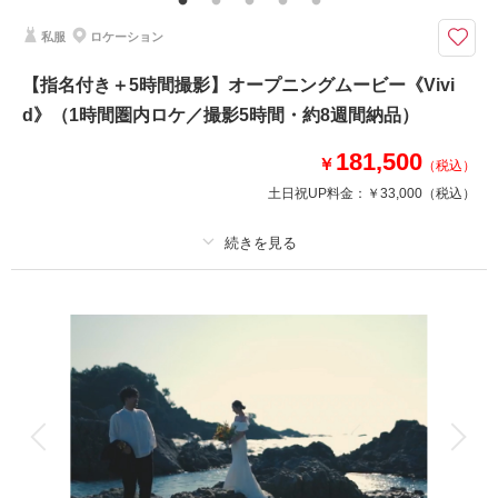
りの今を鮮やかに映し出すようにLa-vie Factoryのクリエイターがおふたり
ならではの映像作品をご提案いたします。
私服
ロケーション
ふたりの物語を、好きな場所で。結婚式の幕開けを彩るムービープラン。事
【指名付き＋5時間撮影】オープニングムービー《Vivi
前にスタッフと打ち合わせして作り上げるオリジナルムービー。
d》（1時間圏内ロケ／撮影5時間・約8週間納品）
＜プランに含まれるもの＞
・撮影2時間
181,500
・納品：〜約8週間で納品
￥
（税込）
・動画の長さ：2分半以内
土日祝UP料金：
￥33,000
（税込）
・撮影場所：店舗より1時間以内（現地集合・解散）
・BGM：弊社保有曲または、オプションでISUM曲
※タクシーご利用の場合は別途費用となります。
プラン詳細
相談予約する
撮影日の空き
撮影料
新婦衣装
新郎衣装
来店・オンライン
を確認する
着付け
ヘアメイク
小物一式
アルバム
データ
台紙付写真
衣装追加
会食
挙式
家族と撮影
家族用衣装レンタル
ペットと撮影
その他含むもの