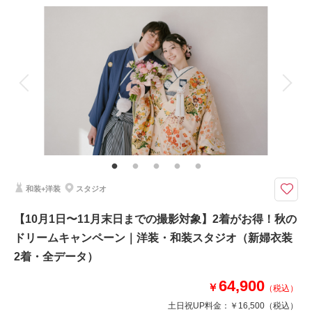
撮影料
新婦衣装2着
新郎衣装1着
着付け
ヘアメイク
小物一式
アルバム
データ 200 カット
台紙付写真
衣装追加
会食
挙式
家族と撮影
家族用衣装レンタル
ペットと撮影
その他含むもの
★通常304,700円が41%OFF！※2着目のヘアメイクチェンジご希望の場
合、22,000円追加 ※衣装持ち込み料（衣装1点）…新婦33,000円、新郎11,
000円 ※ブーケ（1スタイルにつき）をご希望の場合は別途5,500円〜
和装+洋装
スタジオ
2着だから広がる、魅力あふれるフォトストーリー。お得なキャンペーンで
こだわりの衣装ラインナップをたっぷりとお楽しみください。
【10月1日〜11月末日までの撮影対象】2着がお得！秋の
・全データ（基本補正）
ドリームキャンペーン｜洋装・和装スタジオ（新婦衣装
・衣装（新郎新婦）
・新婦ヘアメイク（1着分のみ）
2着・全データ）
・小物一式
・フォトグラファー
64,900
￥
（税込）
・ロケ地2カ所（プラン内）
土日祝UP料金：
￥16,500
（税込）
※トップシーズン（11月20日～12月10日）撮影の場合は別途22,000円追加