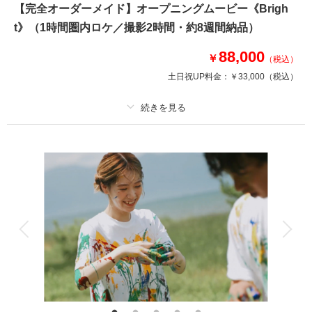
【完全オーダーメイド】オープニングムービー《Brigh
12月25日までの撮影限定
t》（1時間圏内ロケ／撮影2時間・約8週間納品）
＜含まれるもの＞
88,000
・全データ（基本補正付）
￥
（税込）
・新婦和洋装各1着（ランクアップフリー）
土日祝UP料金：
￥33,000
（税込）
・新郎和洋装各1着（ランクアップフリー）
・事前衣装合わせ
・新婦ヘアメイク
・新婦着付け
プラン詳細
・小物一式
・フォトグラファー
撮影料
新婦衣装
新郎衣装
・スタジオ使用料
着付け
ヘアメイク
小物一式
アルバム
データ
台紙付写真
相談予約する
撮影日の空き
来店・オンライン
を確認する
衣装追加
会食
挙式
家族と撮影
家族用衣装レンタル
ペットと撮影
その他含むもの
★オンラインミーティング付き！場所も服装もやりたいことも全て自由。前
撮りムービーや、結婚式のオープニングムービーなど、ご結婚されるおふた