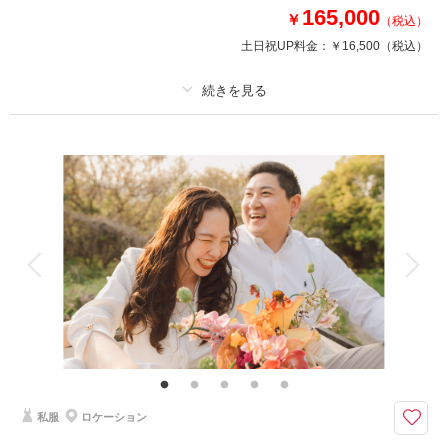
・新婦衣装2着（ランクアップフリー）
165,000
￥
（税込）
・新郎衣装1着（ランクアップフリー）
土日祝UP料金：
￥16,500
（税込）
・事前衣装合わせ
・新婦ヘアメイク
・新婦着付け
・小物一式
プラン詳細
・フォトグラファー
・スタジオ使用料
撮影料
新婦衣装2着
新郎衣装2着
着付け
ヘアメイク
小物一式
相談予約する
撮影日の空き
アルバム
データ 100 カット
台紙付写真
来店・オンライン
を確認する
衣装追加
会食
挙式
家族と撮影
家族用衣装レンタル
ペットと撮影
その他含むもの
★約100着から花嫁衣装2着を選べる！衣装グレード追加料金込み（最大15
万円相当）さらに新郎衣装も自由に選べるフルパッケージプラン。！種類豊
富なラインナップから運命の一着をお選びください。
私服
ロケーション
衣装を妥協したくないおふたりに。撮影に必要なもの全てセットになった安
心パッケージプラン。本格スタジオでの撮影を限定価格でご案内。