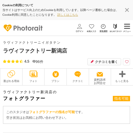
Cookieの利用について
当サイトはサービス向上のためCookieを利用しています。以降ページ遷移した場合は、
Cookie利用に同意したことになります。
詳しくはこちら
ラヴィファクトリーニイガタテン
ラヴィファクトリー新潟店
4.5
96
件
クチコミを書く
資料請求
選ばれる理由
フォト
プラン
クチコミ
もっと見る
お問合せ
撮影レポート
フォトグラファー
ラヴィファクトリー新潟店の
フォトグラファー
指名可能
衣装
ムービー
このスタジオは
フォトグラファーの指名が可能
です。
オプション
ブログ
空き状況はお気軽にお問い合わせ下さい。
アクセス/TEL
スタジオトップ