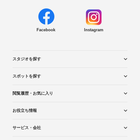
Facebook
Instagram
スタジオを探す
スポットを探す
エリアから探す
こだわりから探す
NEW PHOTO STYLE
プランから探す
フォトタイプ診断
フォトグラファーから探す
国内リゾートから探す
閲覧履歴・お気に入り
ロケーションから探す
スタジオから探す
お役立ち情報
閲覧スタジオ
お気に入り
サービス・会社
Wedding Photo マガジン
はじめてガイド