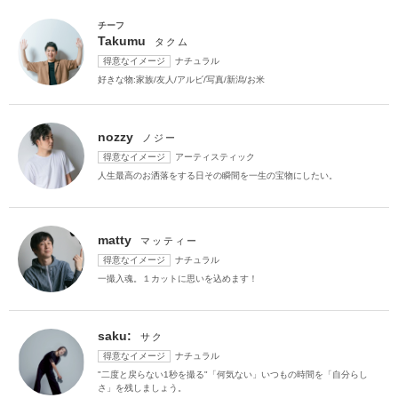
チーフ
Takumu
タクム
得意なイメージ
ナチュラル
好きな物:家族/友人/アルビ/写真/新潟/お米
nozzy
ノジー
得意なイメージ
アーティスティック
人生最高のお洒落をする日その瞬間を一生の宝物にしたい。
matty
マッティー
得意なイメージ
ナチュラル
一撮入魂。１カットに思いを込めます！
saku:
サク
得意なイメージ
ナチュラル
"二度と戻らない1秒を撮る"「何気ない」いつもの時間を「自分らし
さ」を残しましょう。