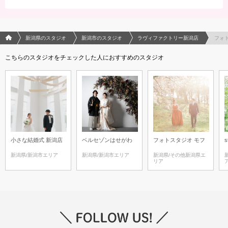
フォトウエディング/結婚写真のPhotorait ホーム
新潟県のスタジオ
新潟市のスタジオ
ラヴィファクトリー新潟店
フォ
こちらのスタジオをチェックした人におすすめのスタジオ
小さな結婚式 新潟店
ベルセゾンはせがわ
フォトスタジオ モフ
s
新潟県/新潟市エリア
新潟県/新潟市エリア
新潟県/その他新潟県エ
リア