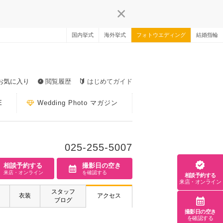
国内挙式
海外挙式
フォトウエディング
結婚指輪
お気に入り
閲覧履歴
はじめてガイド
E
Wedding Photo マガジン
025-255-5007
相談予約する
撮影日の空き
来店・オンライン
を確認する
相談予約する
来店・オンライン
スタッフ
衣装
アクセス
ブログ
撮影日の空き
を確認する