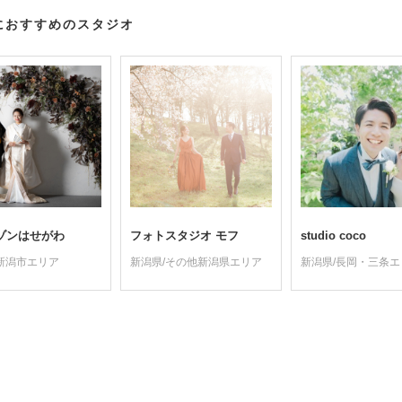
におすすめのスタジオ
ゾンはせがわ
フォトスタジオ モフ
studio coco
新潟市エリア
新潟県/その他新潟県エリア
新潟県/長岡・三条エ