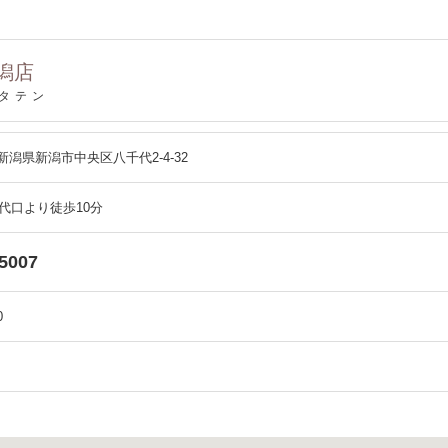
潟店
タテン
09 新潟県新潟市中央区八千代2-4-32
万代口より徒歩10分
-5007
0