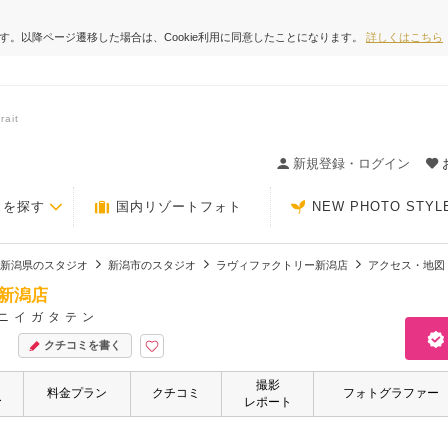
ます。以降ページ遷移した場合は、Cookie利用に同意したことになります。
詳しくはこちら
ait
ィングの決め手が見つかるクチコミサイト-Photorait
新規登録・ログイン
トを探す
国内リゾートフォト
NEW PHOTO STYL
新潟県のスタジオ
新潟市のスタジオ
ラヴィファクトリー新潟店
アクセス・地図
新潟店
ニイガタテン
クチコミを書く
撮影
・
料金プラン
クチコミ
フォトグラファー
ー
レポート