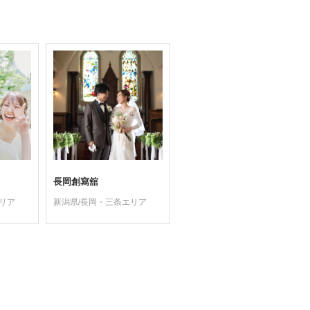
長岡創寫舘
リア
新潟県/長岡・三条エリア