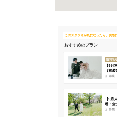
このスタジオが気になったら、実際
おすすめのプラン
期間限
【9月
（衣装
洋装
【9月
着・全
洋装