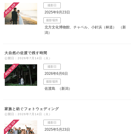
PICK UP
撮影日
2025年9月23日
撮影場所
北方文化博物館、チャペル、小針浜（林道）
（新
潟）
大自然の佐渡で残す時間
公開日：2026年7月14日（火）
PICK UP
撮影日
2026年6月6日
撮影場所
佐渡島
（新潟）
家族と紡ぐフォトウェディング
公開日：2026年7月14日（火）
PICK UP
撮影日
2025年5月23日