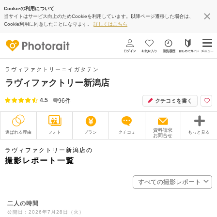
Cookieの利用について
当サイトはサービス向上のためCookieを利用しています。以降ページ遷移した場合は、
Cookie利用に同意したことになります。
詳しくはこちら
ラヴィファクトリーニイガタテン
ラヴィファクトリー新潟店
4.5
96
件
クチコミを書く
資料請求
選ばれる理由
フォト
プラン
クチコミ
もっと見る
お問合せ
撮影レポート
フォトグラファー
ラヴィファクトリー新潟店の
撮影レポート一覧
衣装
ムービー
すべての撮影レポート
オプション
ブログ
二人の時間
アクセス/TEL
スタジオトップ
公開日：2026年7月28日（火）