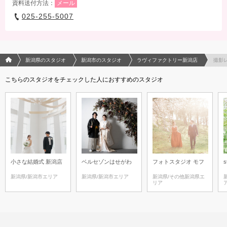
資料送付方法：
メール
025-255-5007
フォトウエディング/結婚写真のPhotorait ホーム
新潟県のスタジオ
新潟市のスタジオ
ラヴィファクトリー新潟店
撮影
こちらのスタジオをチェックした人におすすめのスタジオ
小さな結婚式 新潟店
ベルセゾンはせがわ
フォトスタジオ モフ
s
新潟県/新潟市エリア
新潟県/新潟市エリア
新潟県/その他新潟県エ
リア