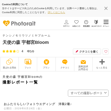
Cookieの利用について
当サイトはサービス向上のためCookieを利用しています。以降ページ遷移した場合は、
Cookie利用に同意したことになります。
詳しくはこちら
テンシノモリウツノミヤブルーム
天使の森 宇都宮Bloom
4
5
件
クチコミを書く
資料請求
選ばれる理由
フォト
プラン
クチコミ
もっと見る
お問合せ
撮影レポート
フォトグラファー
天使の森 宇都宮Bloomの
撮影レポート一覧
衣装
ムービー
すべての撮影レポート
オプション
ブログ
おふたりらしいフォトウエディング 洋装2着♪
アクセス/TEL
スタジオトップ
公開日：2026年6月19日（金）