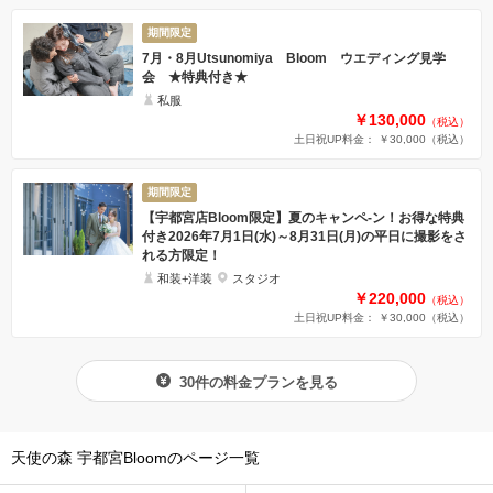
期間限定
7月・8月Utsunomiya Bloom ウエディング見学
会 ★特典付き★
私服
￥130,000
（税込）
土日祝UP料金： ￥30,000
（税込）
期間限定
【宇都宮店Bloom限定】夏のキャンペ-ン！お得な特典
付き2026年7月1日(水)～8月31日(月)の平日に撮影をさ
れる方限定！
和装+洋装
スタジオ
￥220,000
（税込）
土日祝UP料金： ￥30,000
（税込）
30件の料金プランを見る
天使の森 宇都宮Bloomのページ一覧