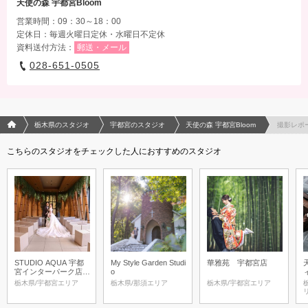
天使の森 宇都宮Bloom
営業時間：09：30～18：00
定休日：毎週火曜日定休・水曜日不定休
資料送付方法：
郵送・メール
028-651-0505
フォトウエディング/結婚写真のPhotorait ホーム
栃木県のスタジオ
宇都宮のスタジオ
天使の森 宇都宮Bloom
撮影レポ
こちらのスタジオをチェックした人におすすめのスタジオ
STUDIO AQUA 宇都
My Style Garden Studi
華雅苑 宇都宮店
宮インターパーク店
o
（スタジオAQUA）
栃木県/宇都宮エリア
栃木県/那須エリア
栃木県/宇都宮エリア