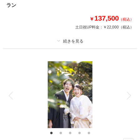
ラン
にはこのプラン！
137,500
￥
（税込）
相談予約する
撮影日の空き
土日祝UP料金：
￥22,000
（税込）
来店・オンライン
を確認する
プラン詳細
撮影料
新婦衣装1着
新郎衣装1着
着付け
ヘアメイク
小物一式
アルバム
データ 50 カット
台紙付写真
衣装追加
会食
挙式
家族と撮影
家族用衣装レンタル
ペットと撮影
その他含むもの
ショートムービー
当館の7000坪の敷地内での撮影だから人目が気にならないロケーションフ
ォトが実現！