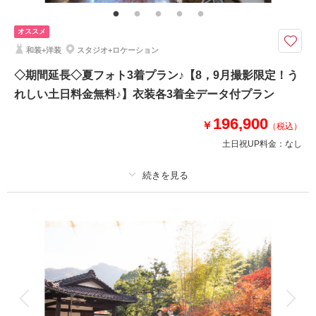
室内に豊富な撮影シーン！和洋両方がお得に撮影できるプラン！
夏は特典多数でお得♪５大特典でウェディングフォトを楽しもう！
オススメ
和装+洋装
スタジオ+ロケーション
①基本料金2万円OFF
②データ50カット増量
◇期間延長◇夏フォト3着プラン♪【8，9月撮影限定！う
③重要文化財やチャペル等無料
れしい土日料金無料♪】衣装各3着全データ付プラン
④アルバムも半額！
⑤美肌修正はもちろん追加修正3か所無料
196,900
￥
（税込）
適用条件：2026年7月27日以降お申込に限る
土日祝UP料金：
なし
相談予約する
撮影日の空き
来店・オンライン
を確認する
プラン詳細
撮影料
新婦衣装3着
新郎衣装3着
着付け
ヘアメイク
小物一式
アルバム
データ 250 カット
台紙付写真
衣装追加
会食
挙式
家族と撮影
家族用衣装レンタル
ペットと撮影