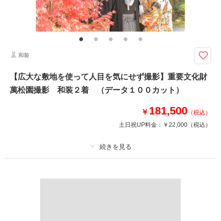
シンプルにコストは控えめに！期間延長◇空き枠限定のお得プラン♪
洋装1着スタジオ1ポーズ撮影プラン♪
平日の空き枠限定プランです。
和装
【広大な敷地を使って人目を気にせず撮影】重要文化財
相談予約する
撮影日の空き
来店・オンライン
を確認する
萬松園撮影 和装２着 （データ１００カット）
181,500
￥
（税込）
土日祝UP料金：
￥22,000
（税込）
プラン詳細
撮影料
新婦衣装2着
新郎衣装1着
着付け
ヘアメイク
小物一式
アルバム
データ 100 カット
台紙付写真