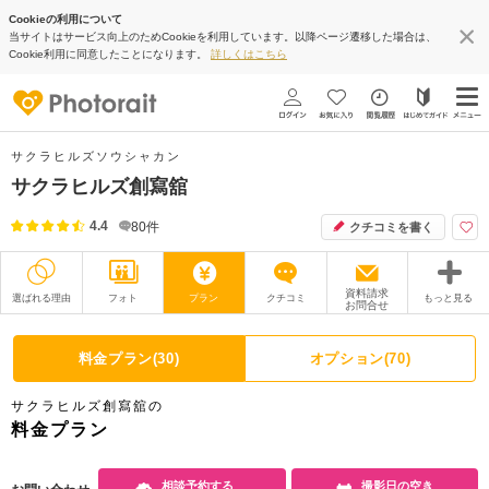
Cookieの利用について
当サイトはサービス向上のためCookieを利用しています。以降ページ遷移した場合は、
Cookie利用に同意したことになります。
詳しくはこちら
サクラヒルズソウシャカン
サクラヒルズ創寫舘
4.4
80
件
クチコミを書く
資料請求
選ばれる理由
フォト
プラン
クチコミ
もっと見る
お問合せ
撮影レポート
フォトグラファー
料金プラン(30)
オプション(70)
衣装
ムービー
サクラヒルズ創寫舘の
オプション
ブログ
料金プラン
アクセス/TEL
スタジオトップ
相談予約する
撮影日の空き