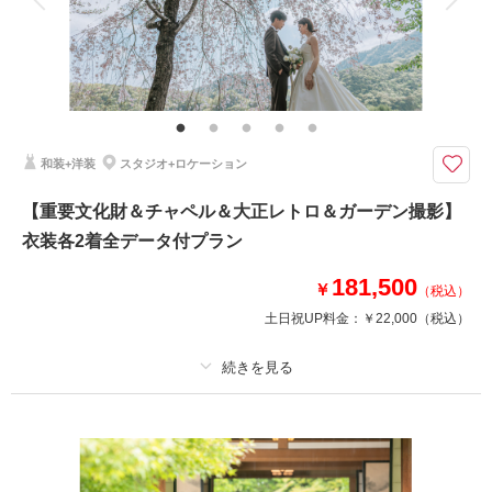
家族と撮影
家族用衣装レンタル
ペットと撮影
お二人のお写真だけでなくご家族とのお写真も残せます！
衣裳+アクセサリー小物+ヘア・メイク+着付+撮影+ご家族写真撮影+全デー
タが含まれたﾌﾟﾗﾝ。
ご家族の衣装レンタルや着付け等も対応可。
和装+洋装
スタジオ+ロケーション
相談予約する
撮影日の空き
【重要文化財＆チャペル＆大正レトロ＆ガーデン撮影】
来店・オンライン
を確認する
衣装各2着全データ付プラン
181,500
￥
（税込）
土日祝UP料金：
￥22,000
（税込）
プラン詳細
撮影料
新婦衣装2着
新郎衣装2着
着付け
ヘアメイク
小物一式