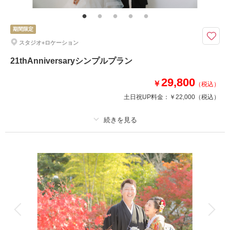
別なプロフィールフォトに◇変身フォトやソロウェディングを楽しみたい方
に
期間限定
スタジオ+ロケーション
相談予約する
撮影日の空き
来店・オンライン
を確認する
21thAnniversaryシンプルプラン
29,800
￥
（税込）
土日祝UP料金：
￥22,000
（税込）
適用条件：
9月末までの撮影に適用
プラン詳細
撮影料
新婦衣装1着
新郎衣装1着
着付け
ヘアメイク
小物一式
アルバム
データ 1 カット
台紙付写真
衣装追加
会食
挙式
家族と撮影
家族用衣装レンタル
ペットと撮影