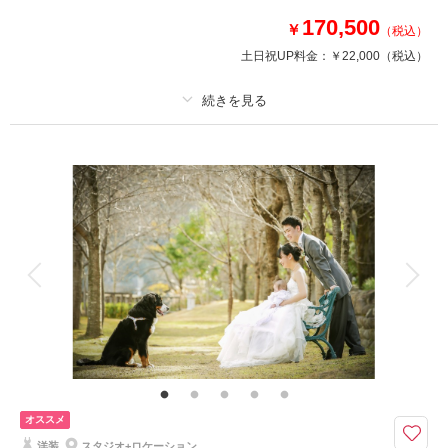
相談予約する
撮影日の空き
170,500
￥
来店・オンライン
を確認する
（税込）
土日祝UP料金：
￥22,000
（税込）
プラン詳細
撮影料
新婦衣装2着
新郎衣装2着
着付け
ヘアメイク
小物一式
アルバム
データ 100 カット
台紙付写真
衣装追加
会食
挙式
家族と撮影
家族用衣装レンタル
ペットと撮影
わんちゃん、ねこちゃんとの撮影も慣れたスタッフなら安心！
いつも一緒に過ごしている家族の一員でもあるペットとの撮影。
ペット撮影もコツがあるんです。
是非サクラヒルズ創寫舘にお任せを！
オススメ
洋装
スタジオ+ロケーション