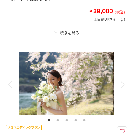
39,000
￥
（税込）
土日祝UP料金：
なし
プラン詳細
撮影料
新婦衣装1着
新郎衣装
着付け
ヘアメイク
小物一式
アルバム
データ 50 カット
台紙付写真
衣装追加
会食
挙式
家族と撮影
家族用衣装レンタル
ペットと撮影
女性フォトグラファー指名可能。今しか残せない「家族写真」を。
妊婦期間という大切な時間を切り取るマタニティフォト。ママと家族の大切
な瞬間を撮影しましょう。女性カメラマン指名可。おしゃれなマタニティ衣
裳・小物もご用意しております。小物や写真の持ち込みもOK。
ソロウエディングプラン