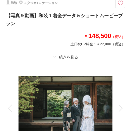
和装
スタジオ+ロケーション
撮影中の様子をダイジェスト版でまとめたウェディングフォトムービー
（１〜２分）と、美肌レタッチ付きデータがセットになったプランです。
【写真＆動画】和装１着全データ＆ショートムービープ
結婚式の準備をされている方にはオープニングムービーとしてもお使いいた
ラン
だけます♪
148,500
￥
（税込）
相談予約する
撮影日の空き
土日祝UP料金：
￥22,000
（税込）
来店・オンライン
を確認する
プラン詳細
撮影料
新婦衣装1着
新郎衣装1着
着付け
ヘアメイク
小物一式
アルバム
データ 50 カット
台紙付写真
衣装追加
会食
挙式
家族と撮影
家族用衣装レンタル
ペットと撮影
その他含むもの