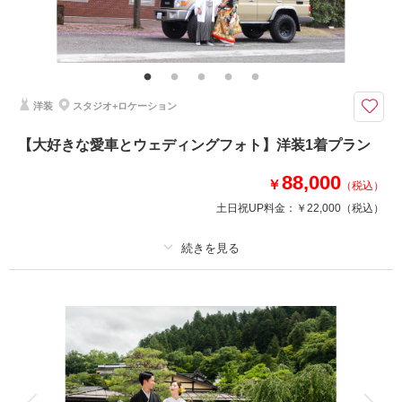
その他含むもの
ショートムービー
当館の7000坪の敷地内での撮影だから人目が気にならないロケーションフ
ォトが実現！
洋装
スタジオ+ロケーション
撮影中の様子をダイジェスト版でまとめたウェディングフォトムービー
（1〜2分）と、美肌レタッチ付きデータがセットになったプラン。
【大好きな愛車とウェディングフォト】洋装1着プラン
結婚式の準備をされている方にはオープニングムービーとしてもおすすめ♪
衣装は和洋組み合わせ自由！文化財等使用は+22,000円
88,000
￥
（税込）
土日祝UP料金：
￥22,000
（税込）
相談予約する
撮影日の空き
来店・オンライン
を確認する
プラン詳細
撮影料
新婦衣装1着
新郎衣装1着
着付け
ヘアメイク
小物一式
アルバム
データ 50 カット
台紙付写真
衣装追加
会食
挙式