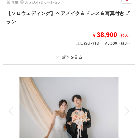
洋装
スタジオ+ロケーション
相談予約する
撮影日の空き
来店・オンライン
を確認する
【ソロウェディング】ヘアメイク＆ドレス＆写真付きプ
ラン
38,900
￥
（税込）
土日祝UP料金：
￥5,000
（税込）
プラン詳細
撮影料
新婦衣装1着
新郎衣装
着付け
ヘアメイク
小物一式
アルバム
データ
台紙付写真
衣装追加
会食
挙式
家族と撮影
家族用衣装レンタル
ペットと撮影
今の自分を残したい、いつもよりきれいな自分を楽しんでください
奥様だけのウェディングフォトを撮影したいご夫婦に◇お誕生日の記念や特