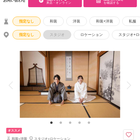
お問い合わせ
来店・オンライン
を確認する
こだわりポイント
指定なし
和装
洋装
和装+洋装
私服
指定なし
スタジオ
ロケーション
スタジオ+
チャペルでの撮影
フォト＋会食
歴史的建造物での撮影
スタジオでの撮影
家族・友人と撮影
ペットと撮影
庭園での撮影
人気スポットでの撮影
豊富なドレス
豊富な色打掛・着物
オススメ
ガーデンでの撮影
海での撮影
和装+洋装
スタジオ+ロケーション