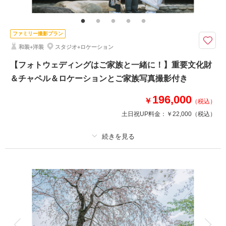
ショートムービー
当館の7000坪の敷地内での撮影だから人目が気にならないロケーションフ
ォトが実現！
ファミリー撮影プラン
撮影中の様子をダイジェスト版でまとめたウェディングフォトムービー(1〜
和装+洋装
スタジオ+ロケーション
2分)と、美
肌レタッチ付きデータがセットになったプランです。
【フォトウェディングはご家族と一緒に！】重要文化財
結婚式の準備をされている方にはオープニングムービーとしてもお使いいた
＆チャペル＆ロケーションとご家族写真撮影付き
だけます♪
※重要文化財での撮影+22,000
196,000
￥
（税込）
土日祝UP料金：
￥22,000
（税込）
相談予約する
撮影日の空き
来店・オンライン
を確認する
プラン詳細
撮影料
新婦衣装2着
新郎衣装2着
着付け
ヘアメイク
小物一式
アルバム
データ 100 カット
台紙付写真
衣装追加
会食
挙式