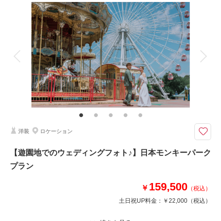
撮影料
新婦衣装1着
新郎衣装1着
着付け
ヘアメイク
小物一式
アルバム
データ 50 カット
台紙付写真
衣装追加
会食
挙式
家族と撮影
家族用衣装レンタル
ペットと撮影
高山の古い町並みでのロケーションと元老舗旅館の館内。ここならではの写
真が残せるフォトプラン。
1700年頃に造り酒屋として創業した長瀬。旅館としての歴史は長く、1754
年から始まり、飛騨高山を代表する老舗旅館として知られました。
そんな長瀬の館内での撮影と古い町並みでの撮影プラン。
洋装
ロケーション
和装1着、ヘアメイク、着付け、撮影料込
【遊園地でのウェディングフォト♪】日本モンキーパーク
プラン
相談予約する
撮影日の空き
来店・オンライン
を確認する
159,500
￥
（税込）
土日祝UP料金：
￥22,000
（税込）