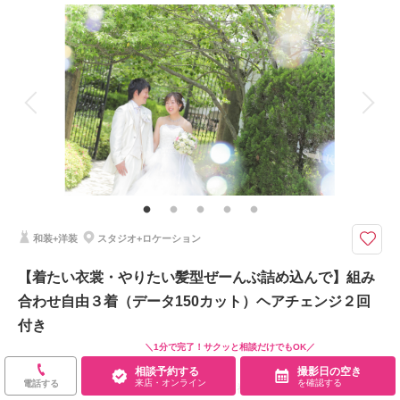
撮影料
新婦衣装2着
新郎衣装2着
着付け
ヘアメイク
小物一式
アルバム
データ 100 カット
台紙付写真
衣装追加
会食
挙式
家族と撮影
家族用衣装レンタル
ペットと撮影
その他含むもの
ヘアチェンジ１回
撮影データ100カット以上付！ヘアチェンジもついてます
衣裳+アクセサリー小物+ヘア・メイク+撮影+全データ（100ｶｯﾄ以上）+ヘ
和装+洋装
スタジオ+ロケーション
アチェンジ１回が含まれたﾌﾟﾗﾝ。
【着たい衣裳・やりたい髪型ぜーんぶ詰め込んで】組み
合わせ自由３着（データ150カット）ヘアチェンジ２回
このプランで撮影可能な撮影レポート
付き
撮影日：
2023年5月29日
撮影場所：
サクラヒルズ創寫舘敷地内
（岐阜）
＼1分で完了！サクッと相談だけでもOK／
256,700
￥
（税込）
相談予約する
撮影日の空き
来店・オンライン
を確認する
電話する
土日祝UP料金：
￥22,000
（税込）