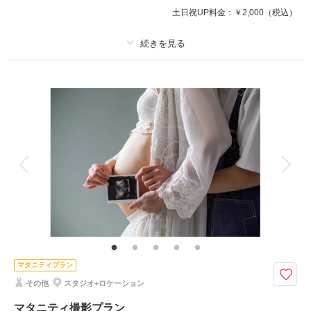
このプランで撮影可能な撮影レポート
土日祝UP料金：
￥2,000
（税込）
撮影日：
2025年11月27日
撮影場所：
サクラヒルズ創寫舘敷地内
（岐阜）
プラン詳細
撮影料
新婦衣装
新郎衣装
着付け
ヘアメイク
小物一式
相談予約する
撮影日の空き
来店・オンライン
を確認する
アルバム
データ 50 カット
台紙付写真
衣装追加
会食
挙式
家族と撮影
家族用衣装レンタル
ペットと撮影
エンゲージフォト
＃入籍報告 に最適！◇私服で飾らないありのままの笑顔の写真は、未来の
二人が見返すためのファーストショットに！
マタニティプラン
相談予約する
撮影日の空き
その他
スタジオ+ロケーション
来店・オンライン
を確認する
マタニティ撮影プラン