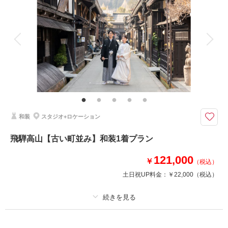
着付け
ヘアメイク
小物一式
アルバム
データ 50 カット
台紙付写真
衣装追加
会食
挙式
家族と撮影
家族用衣装レンタル
ペットと撮影
日枝神社でのロケーションと元老舗旅館の館内。ここならではの写真が残せ
るフォトプラン。
「君の名は。」の宮水神社のモデルとして主に知られる「 日枝神社（ひえ
じんじゃ）」。
そんな日枝神社と創業170年を超す老舗旅館だった長瀬の館内でのウェディ
和装
スタジオ+ロケーション
ングフォトプラン。
飛騨高山【古い町並み】和装1着プラン
和装1着、ヘアメイク、着付け、撮影料込
121,000
￥
（税込）
相談予約する
撮影日の空き
土日祝UP料金：
￥22,000
（税込）
来店・オンライン
を確認する
プラン詳細