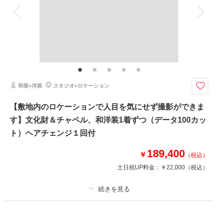
衣装追加
会食
挙式
家族と撮影
家族用衣装レンタル
ペットと撮影
その他含むもの
川上別荘使用可能
撮影データ100カット以上付！
衣裳+アクセサリー小物+ヘア・メイク+撮影+全データ（100ｶｯﾄ以上）が含
和装+洋装
スタジオ+ロケーション
まれたﾌﾟﾗﾝ。
【敷地内のロケーションで人目を気にせず撮影ができま
す】文化財＆チャペル、和洋装1着ずつ（データ100カッ
このプランで撮影可能な撮影レポート
ト）ヘアチェンジ１回付
撮影日：
2023年5月28日
撮影場所：
サクラヒルズ創寫舘敷地内
（岐阜）
189,400
￥
（税込）
土日祝UP料金：
￥22,000
（税込）
相談予約する
撮影日の空き
来店・オンライン
を確認する
プラン詳細