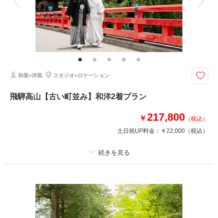
家族と撮影
家族用衣装レンタル
ペットと撮影
その他含むもの
愛車との撮影
大好きな愛車と撮影ができます♪
お車との撮影+衣裳+アクセサリー小物+新婦ヘアメイク+撮影+全データ（5
和装+洋装
スタジオ+ロケーション
0ｶｯﾄ以上）が含まれたプランです
飛騨高山【古い町並み】和洋2着プラン
このプランで撮影可能な撮影レポート
217,800
￥
（税込）
撮影日：
2023年4月21日
土日祝UP料金：
￥22,000
（税込）
撮影場所：
サクラヒルズ創寫舘敷地内
（岐阜）
プラン詳細
撮影料
新婦衣装2着
新郎衣装2着
相談予約する
撮影日の空き
来店・オンライン
を確認する
着付け
ヘアメイク
小物一式
アルバム
データ 100 カット
台紙付写真