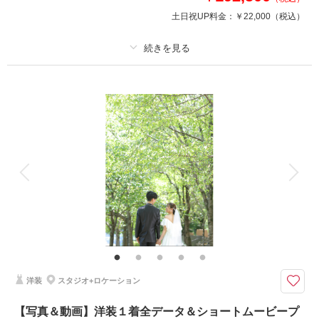
来店・オンライン
を確認する
土日祝UP料金：
￥22,000
（税込）
プラン詳細
撮影料
新婦衣装1着
新郎衣装1着
着付け
ヘアメイク
小物一式
アルバム
データ 100 カット
台紙付写真
衣装追加
会食
挙式
家族と撮影
家族用衣装レンタル
ペットと撮影
その他含むもの
パーク入場料+駐車料金、チャペル使用料
遊園地フォトだけじゃない！アンティークステンドグラスのチャペルフォト
付き♪
洋装
スタジオ+ロケーション
観覧車やメリーゴーランドなどノスタルジックな雰囲気のお写真が撮影でき
るスポット「日本モンキーパーク」での構えすぎないナチュラルな表情や動
【写真＆動画】洋装１着全データ＆ショートムービープ
きのある写真撮影とクラシカルなチャペルでの撮影。両方叶えたいおふたり