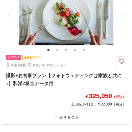
アルバム
データ 100 カット
台紙付写真
衣装追加
会食
挙式
家族と撮影
家族用衣装レンタル
ペットと撮影
〜美しき日本の四季を感じる、贅沢な前撮り・フォトウェディング〜
衣装、小物、新婦ヘアメイク、新郎新婦着付、撮影全データ（50カット以
上）
オススメ
会食付プラン
相談予約する
撮影日の空き
和装+洋装
スタジオ+ロケーション
来店・オンライン
を確認する
撮影+お食事プラン【フォトウェディングは家族と共に
♪】和洋2着全データ付
325,050
￥
（税込）
土日祝UP料金：
￥22,000
（税込）
プラン詳細