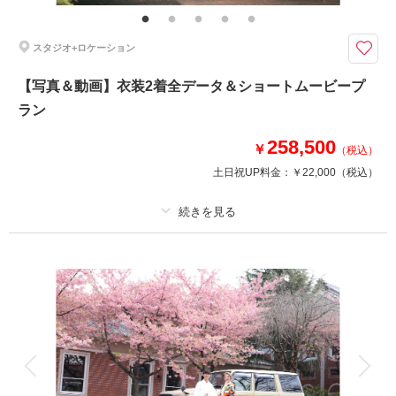
ペット撮影もコツがあるんです。
是非サクラヒルズ創寫舘にお任せを！
スタジオ+ロケーション
相談予約する
撮影日の空き
【写真＆動画】衣装2着全データ＆ショートムービープ
来店・オンライン
を確認する
ラン
258,500
￥
（税込）
土日祝UP料金：
￥22,000
（税込）
プラン詳細
撮影料
新婦衣装2着
新郎衣装2着
着付け
ヘアメイク
小物一式
アルバム
データ 100 カット
台紙付写真
衣装追加
会食
挙式
家族と撮影
家族用衣装レンタル
ペットと撮影