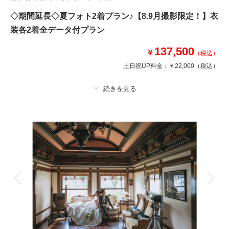
◇期間延長◇夏フォト2着プラン♪【8.9月撮影限定！】衣
装各2着全データ付プラン
137,500
￥
（税込）
土日祝UP料金：
￥22,000
（税込）
プラン詳細
撮影料
新婦衣装2着
新郎衣装2着
着付け
ヘアメイク
小物一式
アルバム
データ 150 カット
台紙付写真
衣装追加
会食
挙式
家族と撮影
家族用衣装レンタル
ペットと撮影
その他含むもの
重要文化財やチャペルでの撮影可