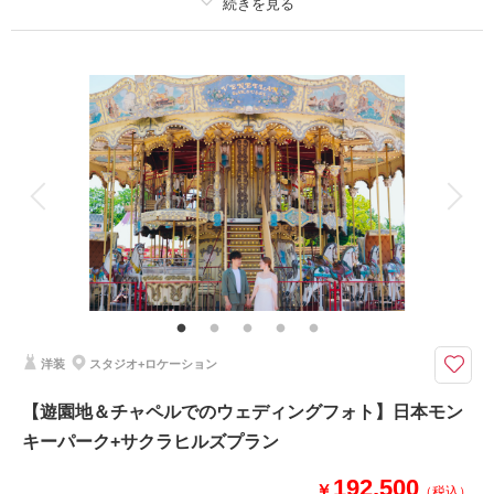
プラン詳細
撮影料
新婦衣装1着
新郎衣装1着
着付け
ヘアメイク
小物一式
アルバム
データ 50 カット
台紙付写真
衣装追加
会食
挙式
家族と撮影
家族用衣装レンタル
ペットと撮影
その他含むもの
パーク入場料+駐車料金
遊びながら撮るありのままの二人
「日本モンキーパーク」は愛知県犬山市にある遊園地。自然に囲まれたロケ
洋装
スタジオ+ロケーション
ーションで、観覧車やメリーゴーランドなどノスタルジックな雰囲気のお写
真が撮影できるスポットです。遊びながらの撮影で、構えすぎないナチュラ
【遊園地＆チャペルでのウェディングフォト】日本モン
ルな表情や動きのある写真撮影が可能。
キーパーク+サクラヒルズプラン
192,500
￥
相談予約する
撮影日の空き
（税込）