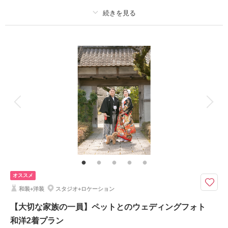
プラン詳細
撮影料
新婦衣装1着
新郎衣装1着
着付け
ヘアメイク
小物一式
アルバム
データ 50 カット
台紙付写真
衣装追加
会食
挙式
家族と撮影
家族用衣装レンタル
ペットと撮影
その他含むもの
婚礼料理6名分
撮影後にサクラヒルズ自慢のお食事にてご両家皆様の顔合せも出来るプラン
撮影後、私服で両家ご家族様と一緒にお食事が出来るプラン。
オススメ
衣裳1着づつ+小物+新婦ヘア・メイク+撮影+全データ+お食事6名様分
和装+洋装
スタジオ+ロケーション
※平日は大人6名様、土日祝日は大人10名様からご予約を承ります。料理写
真はイメージです。和装や2着以上プランもあります。
【大切な家族の一員】ペットとのウェディングフォト
和洋2着プラン