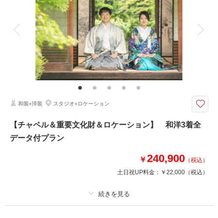
アルバム
データ 100 カット
台紙付写真
衣装追加
会食
挙式
家族と撮影
家族用衣装レンタル
ペットと撮影
その他含むもの
文化財使用料(チャペル・旧川上家別邸)
和洋両方撮影できる敷地内の建物やロケーションでの撮影プラン
衣裳2着づつ+アクセサリー小物+新婦ヘア・メイク+着付け+撮影+全データ
和装+洋装
スタジオ+ロケーション
（100カット以上）が含まれたﾌﾟﾗﾝ。
衣装は2着なら組み合わせ自由なので、和装+洋装、洋装+洋装、和装+和装
【チャペル＆重要文化財＆ロケーション】 和洋3着全
でもオッケーです！
データ付プラン
240,900
このプランで撮影可能な撮影レポート
￥
（税込）
土日祝UP料金：
￥22,000
（税込）
撮影日：
2023年9月24日
撮影場所：
サクラヒルズ創寫舘敷地内
（岐阜）
プラン詳細