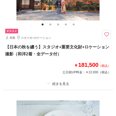
その他含むもの
重要文化財やチャペルでの撮影可
室内に豊富な撮影シーンで暑い夏でも安心！和洋両方撮影できる重要文化財
＆チャペル＆大正レトロ＆ガーデン撮影プラン
オススメ
①基本料金2万円OFF ②データ100カット増量 ③重要文化財やチャペル
和装
スタジオ+ロケーション
等無料
④土日料金も無料 ⑤アルバム半額！
【日本の秋を纏う】スタジオ+重要文化財+ロケーション
⑥グレードアップ衣装も全て無料（当館撮影用衣装に限る）
撮影（和洋2着・全データ付）
⑦美肌修正＆追加修正3か所付
181,500
￥
（税込）
適用条件：7月27日以降お申込に限る
土日祝UP料金：
￥22,000
（税込）
相談予約する
撮影日の空き
来店・オンライン
を確認する
プラン詳細
撮影料
新婦衣装2着
新郎衣装2着
着付け
ヘアメイク
小物一式