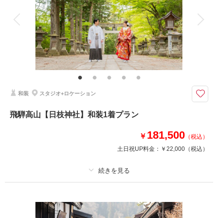
衣装追加
会食
挙式
家族と撮影
家族用衣装レンタル
ペットと撮影
高山の古い町並みでのロケーションと元老舗旅館の館内。ここならではの写
真が残せるフォトプラン。
創業宝暦四年の老舗旅館「長瀬」。飛騨高山を代表する老舗旅館として知ら
れた長瀬をリニューアルしたNAGASEのチャペル等館内での撮影と古い町
並みでのウェディングフォトプラン。
和装
スタジオ+ロケーション
それぞれ和装1着+洋装1着、新婦ヘアメイク、着付け、撮影料込
飛騨高山【日枝神社】和装1着プラン
181,500
￥
（税込）
相談予約する
撮影日の空き
来店・オンライン
を確認する
土日祝UP料金：
￥22,000
（税込）
プラン詳細
撮影料
新婦衣装1着
新郎衣装1着