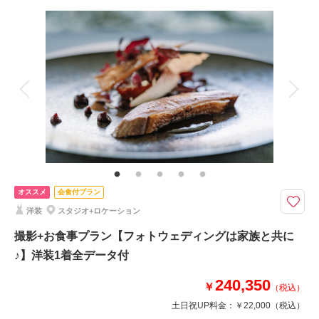
撮影料
新婦衣装2着
新郎衣装2着
着付け
ヘアメイク
小物一式
アルバム
データ 100 カット
台紙付写真
衣装追加
会食
挙式
家族と撮影
家族用衣装レンタル
ペットと撮影
その他含むもの
婚礼料理6名分
撮影後にサクラヒルズ自慢のお食事にてご両家皆様の顔合せも出来るプラン
撮影後、私服で両家ご家族様と一緒にお食事が出来るプラン。
オススメ
会食付プラン
衣裳2着づつ+小物+新婦ヘア・メイク+撮影+全データ+お食事6名様分
洋装
スタジオ+ロケーション
※平日は大人6名様、土日祝日は大人10名様からご予約を承ります。料理写
真はイメージです。
撮影+お食事プラン【フォトウェディングは家族と共に
♪】洋装1着全データ付
相談予約する
撮影日の空き
240,350
￥
来店・オンライン
を確認する
（税込）
土日祝UP料金：
￥22,000
（税込）