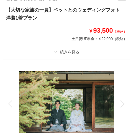
相談予約する
撮影日の空き
来店・オンライン
を確認する
【大切な家族の一員】ペットとのウェディングフォト
洋装1着プラン
93,500
￥
（税込）
土日祝UP料金：
￥22,000
（税込）
プラン詳細
撮影料
新婦衣装1着
新郎衣装1着
着付け
ヘアメイク
小物一式
アルバム
データ 50 カット
台紙付写真
衣装追加
会食
挙式
家族と撮影
家族用衣装レンタル
ペットと撮影
わんちゃん、ねこちゃんとの撮影も慣れたスタッフなら安心！
いつも一緒に過ごしている家族の一員でもあるペットとの撮影。