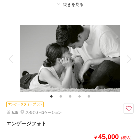
プラン詳細
撮影料
新婦衣装2着
新郎衣装2着
相談予約する
撮影日の空き
着付け
来店・オンライン
ヘアメイク
を確認する
小物一式
アルバム
データ 100 カット
台紙付写真
衣装追加
会食
挙式
家族と撮影
家族用衣装レンタル
ペットと撮影
その他含むもの
文化財使用料(チャペル・旧川上家別邸)
撮影データ約100カット付！和洋両方撮影できるスタンダードなプラン！
衣裳+アクセサリー小物+ヘア・メイク+着付け+撮影+全データが含まれたﾌﾟ
エンゲージフォトプラン
ﾗﾝ。
私服
スタジオ+ロケーション
衣装は組み合わせ自由なので、和装+洋装でもいいし、洋装+洋装でもいい
し、和装+和装でもオッケーです！
エンゲージフォト
45,000
￥
（税込）