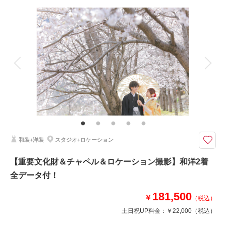
撮影料
新婦衣装3着
新郎衣装3着
相談予約する
撮影日の空き
着付け
来店・オンライン
ヘアメイク
を確認する
小物一式
アルバム
データ 150 カット
台紙付写真
衣装追加
会食
挙式
家族と撮影
家族用衣装レンタル
ペットと撮影
その他含むもの
アクセサリー、ブーケ等
チャペルも重要文化財もロケーションも！すべてが叶うお得プラン
桜・新緑・紅葉とどの季節も楽しめる7000坪のロケーションと重要文化財
和装+洋装
スタジオ+ロケーション
での撮影が可能なプラン。衣装、小物、新婦ヘアセット・メイク、お2人の
着付、撮影全データ付（150カット以上）衣装は組み合わせ自由なので、和
【重要文化財＆チャペル＆ロケーション撮影】和洋2着
装でも洋装でもそれぞれ3着お選びいただけます！
全データ付！
181,500
このプランで撮影可能な撮影レポート
￥
（税込）
土日祝UP料金：
￥22,000
（税込）
撮影日：
2023年5月12日
撮影場所：
サクラヒルズ創寫舘敷地内
（岐阜）